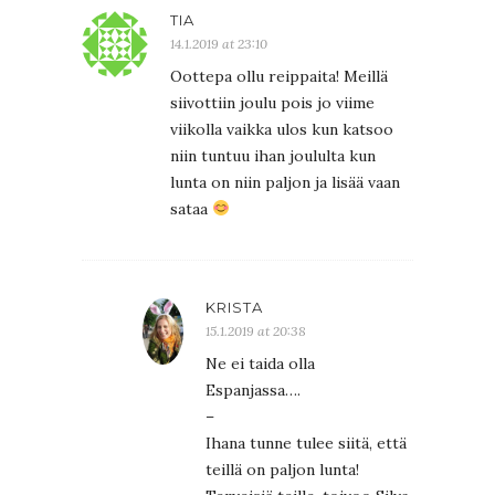
TIA
14.1.2019 at 23:10
Oottepa ollu reippaita! Meillä
siivottiin joulu pois jo viime
viikolla vaikka ulos kun katsoo
niin tuntuu ihan joululta kun
lunta on niin paljon ja lisää vaan
sataa
KRISTA
15.1.2019 at 20:38
Ne ei taida olla
Espanjassa….
–
Ihana tunne tulee siitä, että
teillä on paljon lunta!