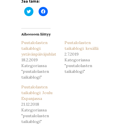
Jaa tämä:
Jaa
Jaa
Twitterissä(Avautuu
Facebookissa(Avautuu
uudessa
uudessa
ikkunassa)
ikkunassa)
Aiheeseen liittyy
Puutalolasten
Puutalolasten
taikablogi:
taikablogi: kesällä
ystävänpäiväjuhlat
2.7.2019
18.2.2019
Kategoriassa
Kategoriassa
"puutalolasten
"puutalolasten
taikablogi"
taikablogi"
Puutalolasten
taikablogi: Joulu
Espanjassa
21.12.2018
Kategoriassa
"puutalolasten
taikablogi"