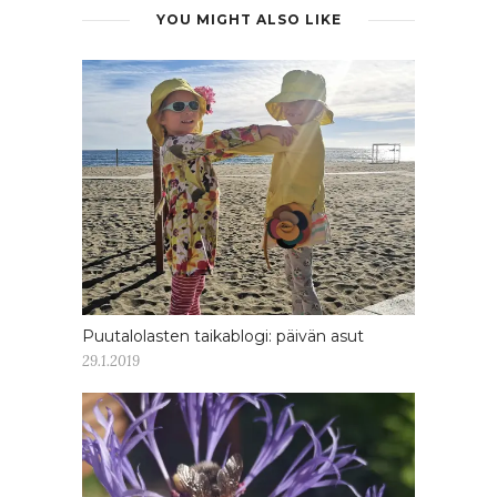
YOU MIGHT ALSO LIKE
Puutalolasten taikablogi: päivän asut
29.1.2019