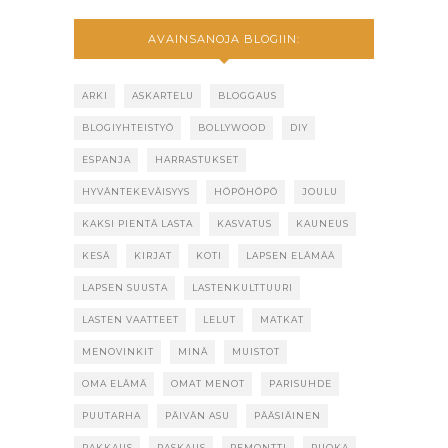
AVAINSANOJA BLOGIIN:
ARKI
ASKARTELU
BLOGGAUS
BLOGIYHTEISTYÖ
BOLLYWOOD
DIY
ESPANJA
HARRASTUKSET
HYVÄNTEKEVÄISYYS
HÖPÖHÖPÖ
JOULU
KAKSI PIENTÄ LASTA
KASVATUS
KAUNEUS
KESÄ
KIRJAT
KOTI
LAPSEN ELÄMÄÄ
LAPSEN SUUSTA
LASTENKULTTUURI
LASTEN VAATTEET
LELUT
MATKAT
MENOVINKIT
MINÄ
MUISTOT
OMA ELÄMÄ
OMAT MENOT
PARISUHDE
PUUTARHA
PÄIVÄN ASU
PÄÄSIÄINEN
RAKKAUS
RASKAUS
REMONTTI
RUOKA