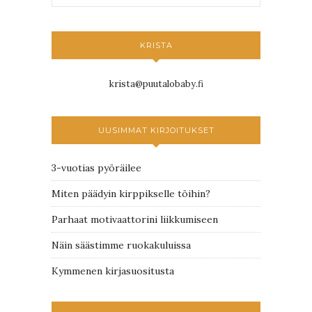
KRISTA
krista@puutalobaby.fi
UUSIMMAT KIRJOITUKSET
3-vuotias pyöräilee
Miten päädyin kirppikselle töihin?
Parhaat motivaattorini liikkumiseen
Näin säästimme ruokakuluissa
Kymmenen kirjasuositusta