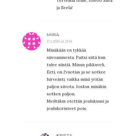
Terveisiä teille, toivoo Silva
ja Seela!
MIIRA
17.1.2019 at 21:14
Minäkään en tykkää
siivoamisesta. Paitsi siitä kun
tulee siistiä. Minun pikkuveli,
Eeti, on 2vuotias ja se sotkee
hirveästi, vaikka minä yritän
paljon siivota. Joskus minäkin
sotken paljon.
Meiltäkin otettiin joulukuusi ja
joulukoristeet pois.
KRISTA