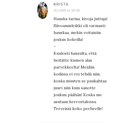
KRISTA
15.1.2019 at 20:36
Hauska tarina, kivoja juttuja!
Siivoamisleikki oli varmasti
hauskaa, mekin voitaisiin
joskus kokeilla!
–
Kuulosti hassulta, että
heitätte kuusen alas
parvekkeelta! Meidän
kodissa ei voi tehdä niin,
koska muuten se paukahtaa
juuri niin kuin sanotte
jonkun päähän! Koska me
asutaan kerrostalossa.
Terveisiä koko perheelle!