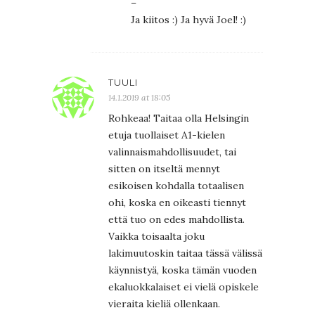
–
Ja kiitos :) Ja hyvä Joel! :)
TUULI
14.1.2019 at 18:05
Rohkeaa! Taitaa olla Helsingin
etuja tuollaiset A1-kielen
valinnaismahdollisuudet, tai
sitten on itseltä mennyt
esikoisen kohdalla totaalisen
ohi, koska en oikeasti tiennyt
että tuo on edes mahdollista.
Vaikka toisaalta joku
lakimuutoskin taitaa tässä välissä
käynnistyä, koska tämän vuoden
ekaluokkalaiset ei vielä opiskele
vieraita kieliä ollenkaan.