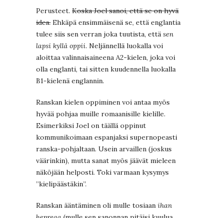
Perusteet.
Koska Joel sanoi, että se on hyvä
idea.
Ehkäpä ensimmäisenä se, että englantia
tulee siis sen verran joka tuutista, että
sen
lapsi kyllä oppii
. Neljännellä luokalla voi
aloittaa valinnaisaineena A2-kielen, joka voi
olla englanti, tai sitten kuudennella luokalla
B1-kielenä englannin.
Ranskan kielen oppiminen voi antaa myös
hyvää pohjaa muille romaanisille kielille.
Esimerkiksi Joel on täällä oppinut
kommunikoimaan espanjaksi supernopeasti
ranska-pohjaltaan. Usein arvaillen (joskus
väärinkin), mutta sanat myös jäävät mieleen
näköjään helposti. Toki varmaan kysymys
”kielipäästäkin”.
Ranskan ääntäminen oli mulle tosiaan
ihan
hepreaa
(mulle sen sanonnan pitäisi kuulua