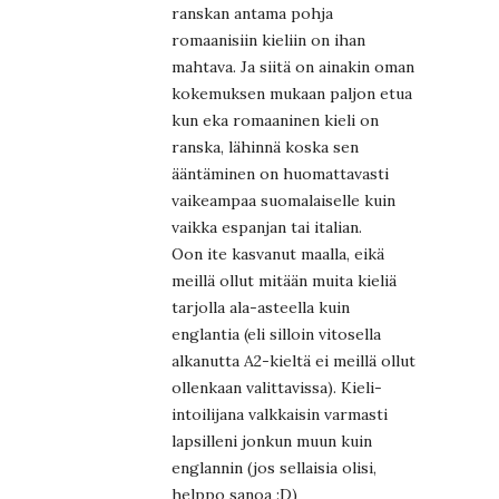
ranskan antama pohja
romaanisiin kieliin on ihan
mahtava. Ja siitä on ainakin oman
kokemuksen mukaan paljon etua
kun eka romaaninen kieli on
ranska, lähinnä koska sen
ääntäminen on huomattavasti
vaikeampaa suomalaiselle kuin
vaikka espanjan tai italian.
Oon ite kasvanut maalla, eikä
meillä ollut mitään muita kieliä
tarjolla ala-asteella kuin
englantia (eli silloin vitosella
alkanutta A2-kieltä ei meillä ollut
ollenkaan valittavissa). Kieli-
intoilijana valkkaisin varmasti
lapsilleni jonkun muun kuin
englannin (jos sellaisia olisi,
helppo sanoa :D)