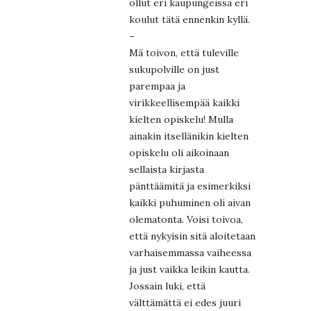
ollut eri kaupungeissa eri
koulut tätä ennenkin kyllä.
–
Mä toivon, että tuleville
sukupolville on just
parempaa ja
virikkeellisempää kaikki
kielten opiskelu! Mulla
ainakin itsellänikin kielten
opiskelu oli aikoinaan
sellaista kirjasta
pänttäämitä ja esimerkiksi
kaikki puhuminen oli aivan
olematonta. Voisi toivoa,
että nykyisin sitä aloitetaan
varhaisemmassa vaiheessa
ja just vaikka leikin kautta.
Jossain luki, että
välttämättä ei edes juuri