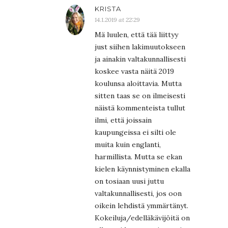
KRISTA
14.1.2019 at 22:29
Mä luulen, että tää liittyy
just siihen lakimuutokseen
ja ainakin valtakunnallisesti
koskee vasta näitä 2019
koulunsa aloittavia. Mutta
sitten taas se on ilmeisesti
näistä kommenteista tullut
ilmi, että joissain
kaupungeissa ei silti ole
muita kuin englanti,
harmillista. Mutta se ekan
kielen käynnistyminen ekalla
on tosiaan uusi juttu
valtakunnallisesti, jos oon
oikein lehdistä ymmärtänyt.
Kokeiluja/edelläkävijöitä on