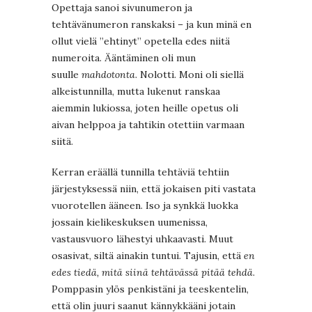
Opettaja sanoi sivunumeron ja
tehtävänumeron ranskaksi – ja kun minä en
ollut vielä ”ehtinyt” opetella edes niitä
numeroita. Ääntäminen oli mun
suulle
mahdotonta
. Nolotti. Moni oli siellä
alkeistunnilla, mutta lukenut ranskaa
aiemmin lukiossa, joten heille opetus oli
aivan helppoa ja tahtikin otettiin varmaan
siitä.
Kerran eräällä tunnilla tehtäviä tehtiin
järjestyksessä niin, että jokaisen piti vastata
vuorotellen ääneen. Iso ja synkkä luokka
jossain kielikeskuksen uumenissa,
vastausvuoro lähestyi uhkaavasti. Muut
osasivat, siltä ainakin tuntui. Tajusin, että
en
edes tiedä, mitä siinä tehtävässä pitää tehdä
.
Pomppasin ylös penkistäni ja teeskentelin,
että olin juuri saanut kännykkääni jotain