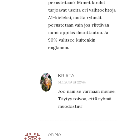
perustetaan? Monet koulut
tarjoavat useita eri vaihtoehtoja
A1-kieleksi, mutta ryhmät
perustetaan vain jos riittävän
moni oppilas ilmoittautuu. Ja
90% valitsee kuitenkin
englannin.
KRISTA
14.1.2019 at 22:44
Joo näin se varmaan menee.
Täytyy toivoa, että ryhmä
muodostuu!
ANNA