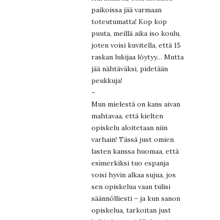
paikoissa jää varmaan
toteutumatta! Kop kop
puuta, meillä aika iso koulu,
joten voisi kuvitella, että 15
raskan lukijaa löytyy… Mutta
jää nähtäväksi, pidetään
peukkuja!
–
Mun mielestä on kans aivan
mahtavaa, että kielten
opiskelu aloitetaan niin
varhain! Tässä just omien
lasten kanssa huomaa, että
esimerkiksi tuo espanja
voisi hyvin alkaa sujua, jos
sen opiskelua vaan tulisi
säännölliesti – ja kun sanon
opiskelua, tarkoitan just