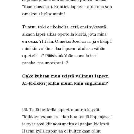
”ihan ranskaa”). Kenties lapsena opittuna sen
omaksuu helpommin?
Tuntuu toki erikoiselta, että ensi syksystä
alkaen lapsi alkaa opetella kieltä, jota minä
en osaa. Yhtään. Onneksi Joel osaa, ja ehkäpä
minäkin voisin salaa lapsen tahdissa vähän
opetella…? Pääsisinköhän samalla irti
ranska-traumoistani…?
Onko kukaan muu teistä valinnut lapsen
A1-kieleksi jonkin muun kuin englannin?
PS. Tällä hetkellä lapset muuten käyvät
”leikkien espanjaa” -kerhoa täällä Espanjassa
ja ovat tosi kiinnostuneita espanjan kielestä.
Harmi kyllä espanjaa ei kuitenkaan ollut