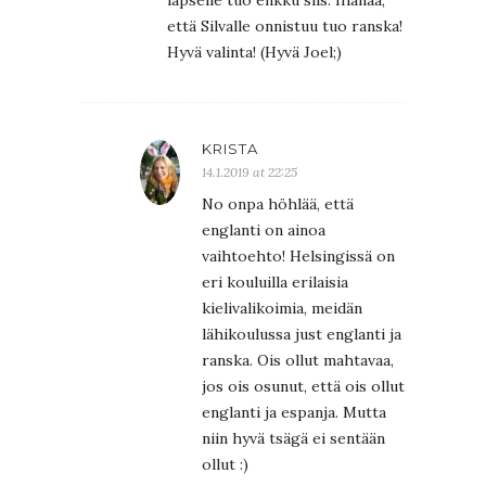
että Silvalle onnistuu tuo ranska!
Hyvä valinta! (Hyvä Joel;)
KRISTA
14.1.2019 at 22:25
No onpa höhlää, että
englanti on ainoa
vaihtoehto! Helsingissä on
eri kouluilla erilaisia
kielivalikoimia, meidän
lähikoulussa just englanti ja
ranska. Ois ollut mahtavaa,
jos ois osunut, että ois ollut
englanti ja espanja. Mutta
niin hyvä tsägä ei sentään
ollut :)