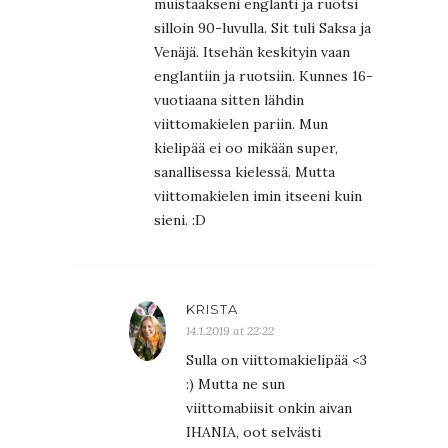
muistaakseni englanti ja ruotsi
silloin 90-luvulla. Sit tuli Saksa ja
Venäjä. Itsehän keskityin vaan
englantiin ja ruotsiin. Kunnes 16-
vuotiaana sitten lähdin
viittomakielen pariin. Mun
kielipää ei oo mikään super,
sanallisessa kielessä. Mutta
viittomakielen imin itseeni kuin
sieni. :D
KRISTA
14.1.2019 at 22:22
Sulla on viittomakielipää <3
:) Mutta ne sun
viittomabiisit onkin aivan
IHANIA, oot selvästi