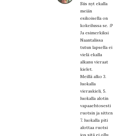
Siis nyt ekalla
meiän
esikoisella on
kokeilussa se. :P
Ja esimerkiksi
Naantalissa
tutun lapsella ei
vielä ekalla
alkanu vieraat
kielet.
Meillä alko 3.
luokalla
vieraskieli, 5.
luokalla alotin
vapaaehtosesti
ruotsin ja sitten
7. luokalla piti
alottaa ruotsi
jos sitä ei ollu