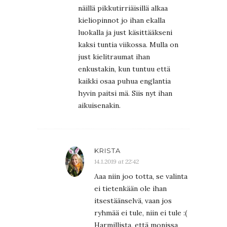
näillä pikkutirriäisillä alkaa
kieliopinnot jo ihan ekalla
luokalla ja just käsittääkseni
kaksi tuntia viikossa. Mulla on
just kielitraumat ihan
enkustakin, kun tuntuu että
kaikki osaa puhua englantia
hyvin paitsi mä. Siis nyt ihan
aikuisenakin.
KRISTA
14.1.2019 at 22:42
Aaa niin joo totta, se valinta
ei tietenkään ole ihan
itsestäänselvä, vaan jos
ryhmää ei tule, niin ei tule :(
Harmillista, että monissa