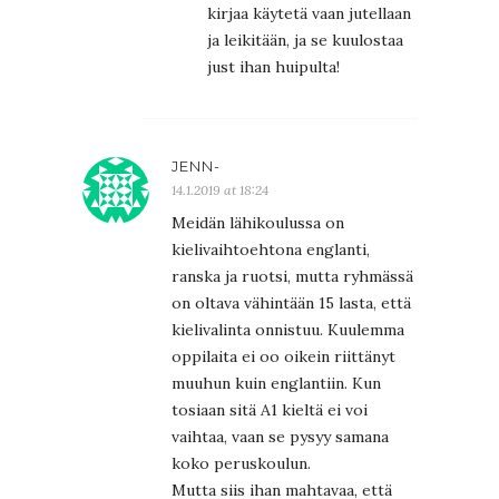
kirjaa käytetä vaan jutellaan
ja leikitään, ja se kuulostaa
just ihan huipulta!
JENN-
14.1.2019 at 18:24
Meidän lähikoulussa on
kielivaihtoehtona englanti,
ranska ja ruotsi, mutta ryhmässä
on oltava vähintään 15 lasta, että
kielivalinta onnistuu. Kuulemma
oppilaita ei oo oikein riittänyt
muuhun kuin englantiin. Kun
tosiaan sitä A1 kieltä ei voi
vaihtaa, vaan se pysyy samana
koko peruskoulun.
Mutta siis ihan mahtavaa, että