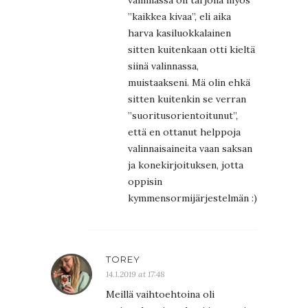
”kaikkea kivaa”, eli aika
harva kasiluokkalainen
sitten kuitenkaan otti kieltä
siinä valinnassa,
muistaakseni. Mä olin ehkä
sitten kuitenkin se verran
”suoritusorientoitunut”,
että en ottanut helppoja
valinnaisaineita vaan saksan
ja konekirjoituksen, jotta
oppisin
kymmensormijärjestelmän :)
TOREY
14.1.2019 at 17:48
Meillä vaihtoehtoina oli