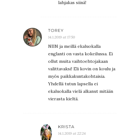
lahjakas siinä!
TOREY
14.1.2019 at 17:50
NIIN ja meillä ekaluokalla
englanti on vasta kokeilussa. Ei
ollut muita vaihtoehtojakaan
valittavaksi! Eli kovin on koulu ja
myös paikkakuntakohtaisia.
Yhdellä tutun lapsella ei
ekaluokalla vielä alkanut mitään
vierasta kieltä.
KRISTA
14.1.2019 at 22:24