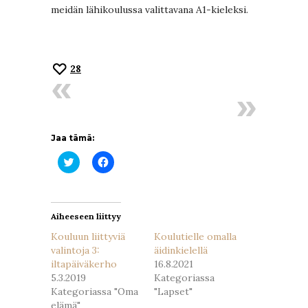
meidän lähikoulussa valittavana A1-kieleksi.
28
Jaa tämä:
Jaa
Jaa
Twitterissä(Avautuu
Facebookissa(Avautuu
uudessa
uudessa
ikkunassa)
ikkunassa)
Aiheeseen liittyy
Kouluun liittyviä
Koulutielle omalla
valintoja 3:
äidinkielellä
iltapäiväkerho
16.8.2021
5.3.2019
Kategoriassa
Kategoriassa "Oma
"Lapset"
elämä"