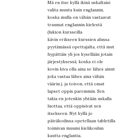
Mä en itse kyllä ikinä uskaltaisi
valita muuta kuin englannin,
koska mulla on vähän vastaavat
traumat englannin kielestä
(lukion kursseilla
kävin erikseen kurssien alussa
pyytämässä opettajalta, että mut
hypättäis yli jos kysellään jotain
järjestyksessä, koska ei ole
kovin kiva olla aina se lähes ainut
joka vastaa lähes aina vähän
väärin.), ja toivon, että omat
lapset oppis paremmin. Sen
takia en jotenkin yhtään uskalla
luottaa, että oppisivat sen
itsekseen. Nyt kyllä jo
päiväkodissa opetellaan tabletilla
toimivan muumi kielikoulun
kautta englantia.