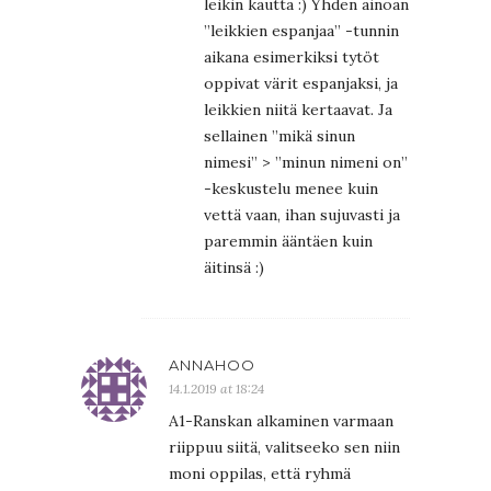
leikin kautta :) Yhden ainoan
”leikkien espanjaa” -tunnin
aikana esimerkiksi tytöt
oppivat värit espanjaksi, ja
leikkien niitä kertaavat. Ja
sellainen ”mikä sinun
nimesi” > ”minun nimeni on”
-keskustelu menee kuin
vettä vaan, ihan sujuvasti ja
paremmin ääntäen kuin
äitinsä :)
ANNAHOO
14.1.2019 at 18:24
A1-Ranskan alkaminen varmaan
riippuu siitä, valitseeko sen niin
moni oppilas, että ryhmä