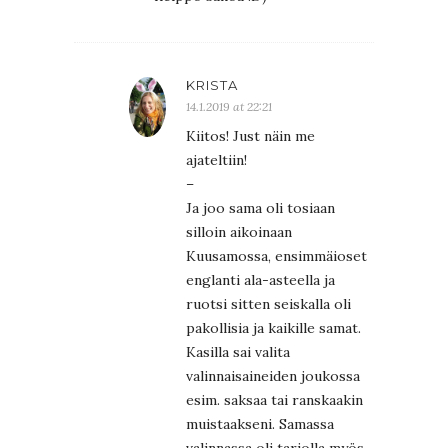
KRISTA
14.1.2019 at 22:21
Kiitos! Just näin me
ajateltiin!
–
Ja joo sama oli tosiaan
silloin aikoinaan
Kuusamossa, ensimmäioset
englanti ala-asteella ja
ruotsi sitten seiskalla oli
pakollisia ja kaikille samat.
Kasilla sai valita
valinnaisaineiden joukossa
esim. saksaa tai ranskaakin
muistaakseni. Samassa
valinnassa oli tarjolla myös