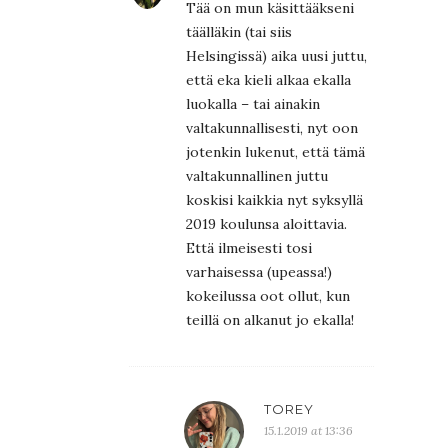
Tää on mun käsittääkseni
täälläkin (tai siis
Helsingissä) aika uusi juttu,
että eka kieli alkaa ekalla
luokalla – tai ainakin
valtakunnallisesti, nyt oon
jotenkin lukenut, että tämä
valtakunnallinen juttu
koskisi kaikkia nyt syksyllä
2019 koulunsa aloittavia.
Että ilmeisesti tosi
varhaisessa (upeassa!)
kokeilussa oot ollut, kun
teillä on alkanut jo ekalla!
TOREY
15.1.2019 at 13:36