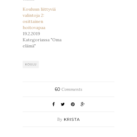
Kouluun liittyviä
valintoja 2:
osittainen
hoitovapaa
19.2.2019
Kategoriassa "Oma
elämä"
KOULU
60
Comments
By
KRISTA