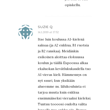
opiskellu.
SUZIE Q
14.1.2019 at 17:52
Itse luin koulussa A1-kielenä
saksaa (ja A2 enkkua, B1 ruotsia
ja B2 ranskaa). Meidänkin
esikoinen aloittaa elokuussa
koulun ja täällä Espoossa alkaa
ekaluokan kevätlukukaudella tuo
A1 vieras kieli. Hämmennys on
nyt suuri, kun yksikään
alueemme ns. lähikouluista ei
tarjoa muuta kuin enkkua
ensimmäiseksi vieraaksi kieleksi.
Tuntuu toooosi oudolta valita
lapselle tuo enkku siis. Ihanaa,