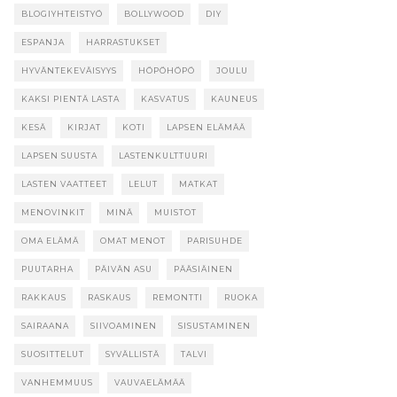
BLOGIYHTEISTYÖ
BOLLYWOOD
DIY
ESPANJA
HARRASTUKSET
HYVÄNTEKEVÄISYYS
HÖPÖHÖPÖ
JOULU
KAKSI PIENTÄ LASTA
KASVATUS
KAUNEUS
KESÄ
KIRJAT
KOTI
LAPSEN ELÄMÄÄ
LAPSEN SUUSTA
LASTENKULTTUURI
LASTEN VAATTEET
LELUT
MATKAT
MENOVINKIT
MINÄ
MUISTOT
OMA ELÄMÄ
OMAT MENOT
PARISUHDE
PUUTARHA
PÄIVÄN ASU
PÄÄSIÄINEN
RAKKAUS
RASKAUS
REMONTTI
RUOKA
SAIRAANA
SIIVOAMINEN
SISUSTAMINEN
SUOSITTELUT
SYVÄLLISTÄ
TALVI
VANHEMMUUS
VAUVAELÄMÄÄ