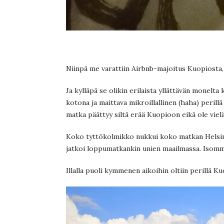
Niinpä me varattiin Airbnb-majoitus Kuopiosta, 
Ja kylläpä se olikin erilaista yllättävän monelta
kotona ja maittava mikroillallinen (haha) perillä 
matka päättyy siltä erää Kuopioon eikä ole vielä
Koko tyttökolmikko nukkui koko matkan Helsingi
jatkoi loppumatkankin unien maailmassa. Isomm
Illalla puoli kymmenen aikoihin oltiin perillä K