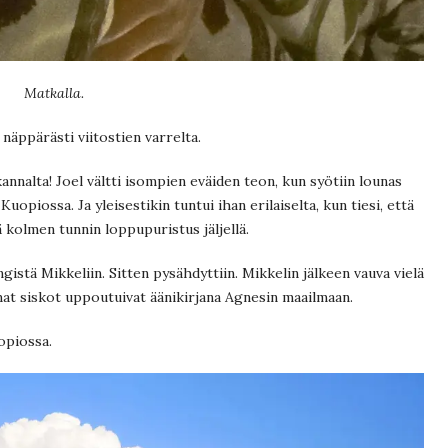
Matkalla.
näppärästi viitostien varrelta.
 kannalta! Joel vältti isompien eväiden teon, kun syötiin lounas
Kuopiossa. Ja yleisestikin tuntui ihan erilaiselta, kun tiesi, että
 kolmen tunnin loppupuristus jäljellä.
stä Mikkeliin. Sitten pysähdyttiin. Mikkelin jälkeen vauva vielä
at siskot uppoutuivat äänikirjana Agnesin maailmaan.
uopiossa.