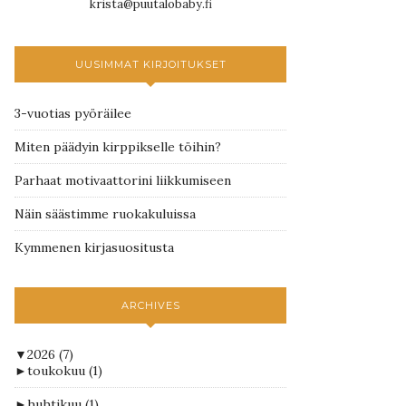
krista@puutalobaby.fi
UUSIMMAT KIRJOITUKSET
3-vuotias pyöräilee
Miten päädyin kirppikselle töihin?
Parhaat motivaattorini liikkumiseen
Näin säästimme ruokakuluissa
Kymmenen kirjasuositusta
ARCHIVES
▼
2026
(7)
►
toukokuu
(1)
►
huhtikuu
(1)