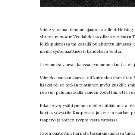
Viime vuosina olemme ajaaposotelleet Helsingi
yhteen menoon: Visulahdessa ollaan moikattu Ty
leikkipuistossa tai kesällä pulahdettu uimassa
meillä systemaattisesti kahdeksan tuntia.
Ja viimeksi vauvan kanssa kymmenen tuntia, eli 
Viimeksi vauvan kanssa oli kuitenkin
ihan liian
lisäksi oli se pitkän tuntuinen myös kuskille (m
reissun paluumatkalla ääneen todettiin, että
ens
Eikä se yöpysähtyminen meille mitään uutta ole: s
kertaa yövyttiin Kuopiossa, ja kerran matkan puo
taapero ja toinen tyyppi vasta vatsassa.
Joten päätettiin harpata tässä(kin) asiassa takai