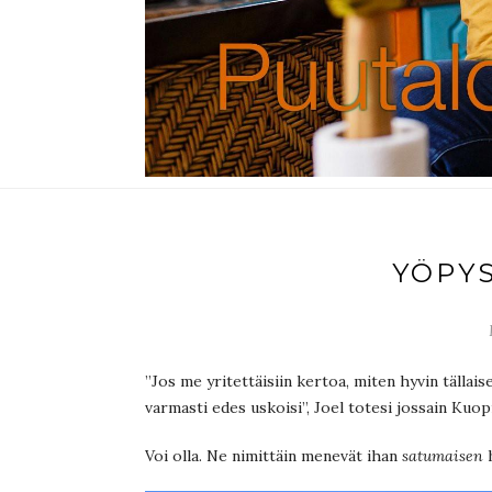
YÖPY
”Jos me yritettäisiin kertoa, miten hyvin tälla
varmasti edes uskoisi”, Joel totesi jossain Kuop
Voi olla. Ne nimittäin menevät ihan
satumaisen
h