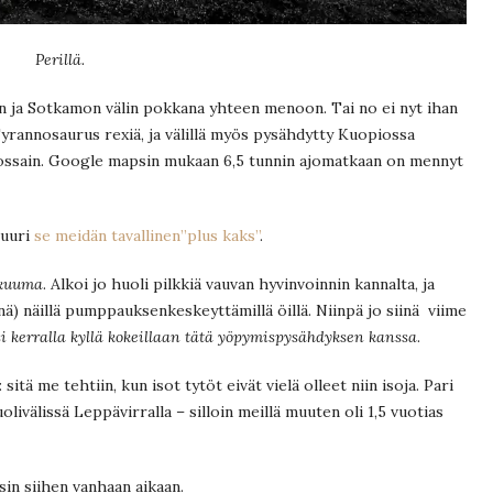
Perillä.
n ja Sotkamon välin pokkana yhteen menoon. Tai no ei nyt ihan
rannosaurus rexiä, ja välillä myös pysähdytty Kuopiossa
 jossain. Google mapsin mukaan 6,5 tunnin ajomatkaan on mennyt
juuri
se meidän tavallinen”plus kaks”
.
 kuuma
. Alkoi jo huoli pilkkiä vauvan hyvinvoinnin kannalta, ja
inä) näillä pumppauksenkeskeyttämillä öillä. Niinpä jo siinä viime
i kerralla kyllä kokeillaan tätä yöpymispysähdyksen kanssa
.
itä me tehtiin, kun isot tytöt eivät vielä olleet niin isoja. Pari
livälissä Leppävirralla – silloin meillä muuten oli 1,5 vuotias
sin siihen vanhaan aikaan.