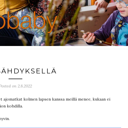
SÄHDYKSELLÄ
Posted on 2.8.2022
iset ajomatkat kolmen lapsen kanssa meillä menee, kukaan ei
ion kohdilla.
yvin.