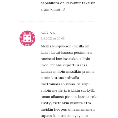
napanuora on kasvanut takaisin
äitiin kiinni :’D
KARINA
8.8.2022 at 20:08
Meillä kuopuksen (meillä on
kaksi lasta) kanssa pesiminen
onnistui kun isosisko, silloin
3vee, mennä viipotti isänsä
kanssa milloin missäkin ja minä
istuin kotona sohvalla
imettämässä vauvaa. Se sopi
silloin meille ja iskäkin sai kyllä
oman aikansa pienen kanssa toki.
Täytyy tietenkin mainita että
meidän kuopus oli samanlainen
tapaus kun teidän nykyinen