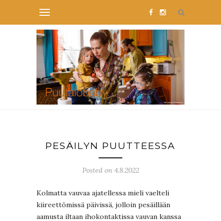
PESÄILYN PUUTTEESSA
Posted on 4.8.2022
Kolmatta vauvaa ajatellessa mieli vaelteli
kiireettömissä päivissä, jolloin pesäillään
aamusta iltaan ihokontaktissa vauvan kanssa