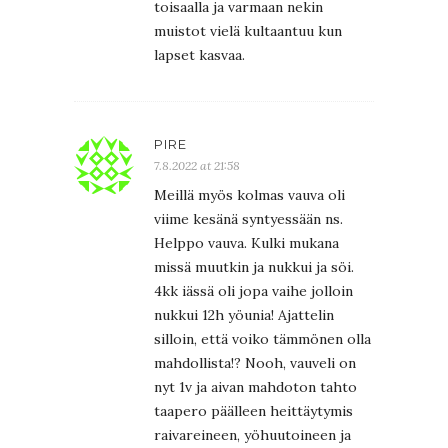
toisaalla ja varmaan nekin
muistot vielä kultaantuu kun
lapset kasvaa.
PIRE
7.8.2022 at 21:58
Meillä myös kolmas vauva oli
viime kesänä syntyessään ns.
Helppo vauva. Kulki mukana
missä muutkin ja nukkui ja söi.
4kk iässä oli jopa vaihe jolloin
nukkui 12h yöunia! Ajattelin
silloin, että voiko tämmönen olla
mahdollista!? Nooh, vauveli on
nyt 1v ja aivan mahdoton tahto
taapero päälleen heittäytymis
raivareineen, yöhuutoineen ja