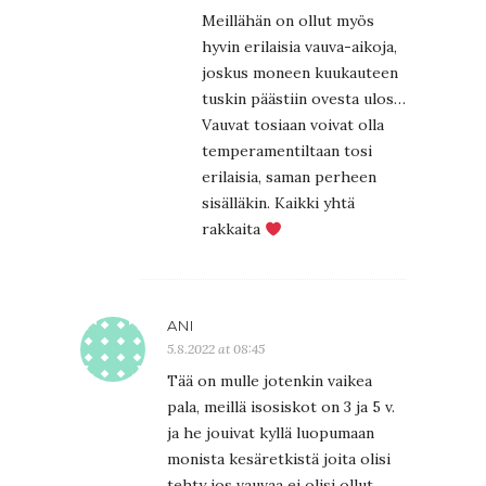
Meillähän on ollut myös
hyvin erilaisia vauva-aikoja,
joskus moneen kuukauteen
tuskin päästiin ovesta ulos…
Vauvat tosiaan voivat olla
temperamentiltaan tosi
erilaisia, saman perheen
sisälläkin. Kaikki yhtä
rakkaita
ANI
5.8.2022 at 08:45
Tää on mulle jotenkin vaikea
pala, meillä isosiskot on 3 ja 5 v.
ja he jouivat kyllä luopumaan
monista kesäretkistä joita olisi
tehty jos vauvaa ei olisi ollut.