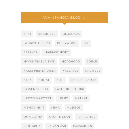
AVAINSANOJA BLOGIIN:
ARKI
ASKARTELU
BLOGGAUS
BLOGIYHTEISTYÖ
BOLLYWOOD
DIY
ESPANJA
HARRASTUKSET
HYVÄNTEKEVÄISYYS
HÖPÖHÖPÖ
JOULU
KAKSI PIENTÄ LASTA
KASVATUS
KAUNEUS
KESÄ
KIRJAT
KOTI
LAPSEN ELÄMÄÄ
LAPSEN SUUSTA
LASTENKULTTUURI
LASTEN VAATTEET
LELUT
MATKAT
MENOVINKIT
MINÄ
MUISTOT
OMA ELÄMÄ
OMAT MENOT
PARISUHDE
PUUTARHA
PÄIVÄN ASU
PÄÄSIÄINEN