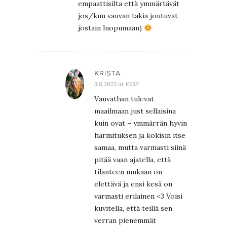
empaattisilta että ymmärtävät
jos/kun vauvan takia joutuvat
jostain luopumaan)
KRISTA
5.8.2022 at 10:52
Vauvathan tulevat
maailmaan just sellaisina
kuin ovat – ymmärrän hyvin
harmituksen ja kokisin itse
samaa, mutta varmasti siinä
pitää vaan ajatella, että
tilanteen mukaan on
elettävä ja ensi kesä on
varmasti erilainen <3 Voisi
kuvitella, että teillä sen
verran pienemmät