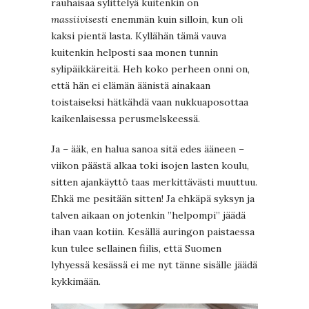
rauhaisaa sylittelyä kuitenkin on
massiivisesti
enemmän kuin silloin, kun oli
kaksi pientä lasta. Kyllähän tämä vauva
kuitenkin helposti saa monen tunnin
sylipäikkäreitä. Heh koko perheen onni on,
että hän ei elämän äänistä ainakaan
toistaiseksi hätkähdä vaan nukkuaposottaa
kaikenlaisessa perusmelskeessä.
Ja – ääk, en halua sanoa sitä edes ääneen –
viikon päästä alkaa toki isojen lasten koulu,
sitten ajankäyttö taas merkittävästi muuttuu.
Ehkä me pesitään sitten! Ja ehkäpä syksyn ja
talven aikaan on jotenkin ”helpompi” jäädä
ihan vaan kotiin. Kesällä auringon paistaessa
kun tulee sellainen fiilis, että Suomen
lyhyessä kesässä ei me nyt tänne sisälle jäädä
kykkimään.