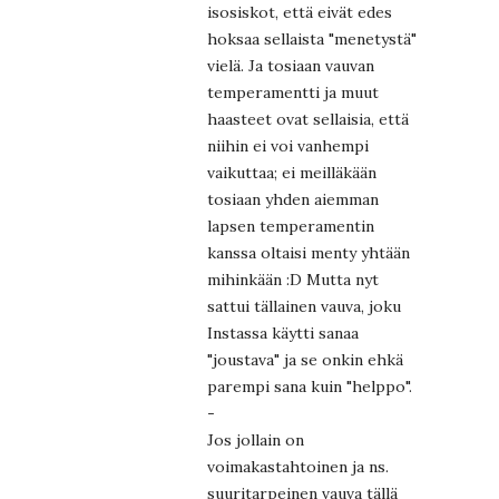
isosiskot, että eivät edes
hoksaa sellaista "menetystä"
vielä. Ja tosiaan vauvan
temperamentti ja muut
haasteet ovat sellaisia, että
niihin ei voi vanhempi
vaikuttaa; ei meilläkään
tosiaan yhden aiemman
lapsen temperamentin
kanssa oltaisi menty yhtään
mihinkään :D Mutta nyt
sattui tällainen vauva, joku
Instassa käytti sanaa
"joustava" ja se onkin ehkä
parempi sana kuin "helppo".
-
Jos jollain on
voimakastahtoinen ja ns.
suuritarpeinen vauva tällä