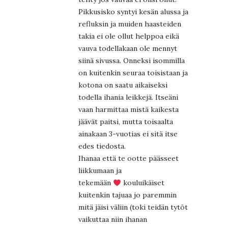
Pikkusisko syntyi kesän alussa ja
refluksin ja muiden haasteiden
takia ei ole ollut helppoa eikä
vauva todellakaan ole mennyt
siinä sivussa. Onneksi isommilla
on kuitenkin seuraa toisistaan ja
kotona on saatu aikaiseksi
todella ihania leikkejä. Itseäni
vaan harmittaa mistä kaikesta
jäävät paitsi, mutta toisaalta
ainakaan 3-vuotias ei sitä itse
edes tiedosta.
Ihanaa että te ootte päässeet
liikkumaan ja
tekemään
kouluikäiset
kuitenkin tajuaa jo paremmin
mitä jäisi väliin (toki teidän tytöt
vaikuttaa niin ihanan