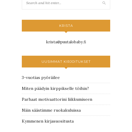
KRISTA
krista@puutalobaby.fi
UUSIMMAT KIRJOITUKSET
3-vuotias pyöräilee
Miten päädyin kirppikselle töihin?
Parhaat motivaattorini liikkumiseen
Näin säästimme ruokakuluissa
Kymmenen kirjasuositusta