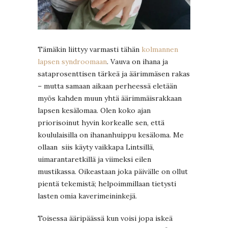
Tämäkin liittyy varmasti tähän
kolmannen
lapsen syndroomaan
. Vauva on ihana ja
sataprosenttisen tärkeä ja äärimmäsen rakas
– mutta samaan aikaan perheessä eletään
myös kahden muun yhtä äärimmäisrakkaan
lapsen kesälomaa. Olen koko ajan
priorisoinut hyvin korkealle sen, että
koululaisilla on ihananhuippu kesäloma. Me
ollaan siis käyty vaikkapa Lintsillä,
uimarantaretkillä ja viimeksi eilen
mustikassa. Oikeastaan joka päivälle on ollut
pientä tekemistä; helpoimmillaan tietysti
lasten omia kaverimeininkejä.
Toisessa ääripäässä kun voisi jopa iskeä