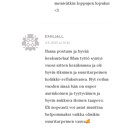
menivätkin loppujen lopuksi
<3
EMILIALL
5.8.2022 at 11:43
Ihana postaus ja hyvää
keskustelua! Mun tyttö syntyi
vuosi sitten kesäkuussa ja oli
hyvin itkuinen ja suuritarpeinen
koliikki-refluksivauva. Nyt reilun
vuoden iässä hän on super
aurinkoinen ja tyytyväinen ja
hyvin nukkuva iloinen taapero.
Eli nopeasti voi asiat muuttua
helpommaksi vaikka olisikin
suuritarpeinen vauva