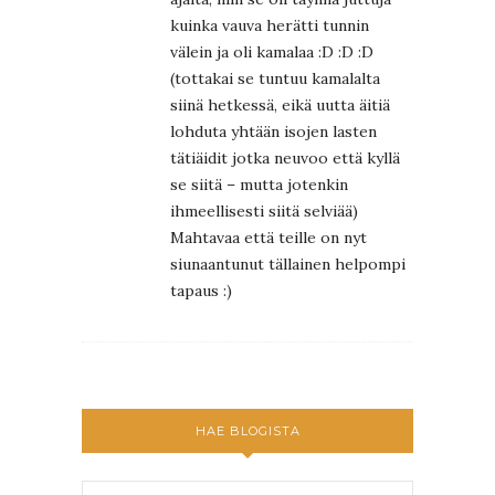
kuinka vauva herätti tunnin
välein ja oli kamalaa :D :D :D
(tottakai se tuntuu kamalalta
siinä hetkessä, eikä uutta äitiä
lohduta yhtään isojen lasten
tätiäidit jotka neuvoo että kyllä
se siitä – mutta jotenkin
ihmeellisesti siitä selviää)
Mahtavaa että teille on nyt
siunaantunut tällainen helpompi
tapaus :)
HAE BLOGISTA