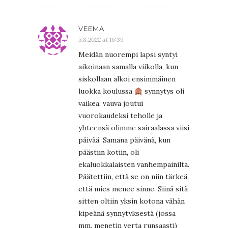
VEEMA
5.8.2022 at 16:39
Meidän nuorempi lapsi syntyi
aikoinaan samalla viikolla, kun
siskollaan alkoi ensimmäinen
luokka koulussa
synnytys oli
vaikea, vauva joutui
vuorokaudeksi teholle ja
yhteensä olimme sairaalassa viisi
päivää. Samana päivänä, kun
päästiin kotiin, oli
ekaluokkalaisten vanhempainilta.
Päätettiin, että se on niin tärkeä,
että mies menee sinne. Siinä sitä
sitten oltiin yksin kotona vähän
kipeänä synnytyksestä (jossa
mm. menetin verta runsaasti)