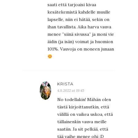
saati että tarjoaisi kivaa
kesätekemistä kahdelle muulle
lapselle, niin ei hätää, sekin on
ihan tavallista. Aika harva vauva
menee ”siinä sivussa” ja moni vie
äidin (ja isän) voimat ja huomion
101%. Vauvoja on moneen junaan
KRISTA
4.8.2022 at 19:45
No todellakin! Mähän olen
tästä kirjoittanutkin, että
välillä on vaikea uskoa, että
tällainenkin vauva meille
saatiin. Ja sit pelkää, että
tää vaihe menee ohi :D