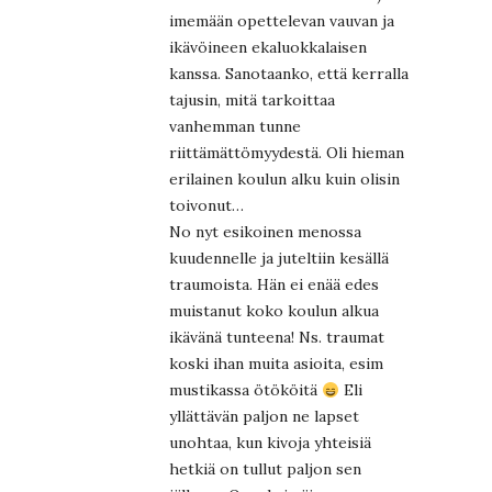
imemään opettelevan vauvan ja
ikävöineen ekaluokkalaisen
kanssa. Sanotaanko, että kerralla
tajusin, mitä tarkoittaa
vanhemman tunne
riittämättömyydestä. Oli hieman
erilainen koulun alku kuin olisin
toivonut…
No nyt esikoinen menossa
kuudennelle ja juteltiin kesällä
traumoista. Hän ei enää edes
muistanut koko koulun alkua
ikävänä tunteena! Ns. traumat
koski ihan muita asioita, esim
mustikassa ötököitä
Eli
yllättävän paljon ne lapset
unohtaa, kun kivoja yhteisiä
hetkiä on tullut paljon sen