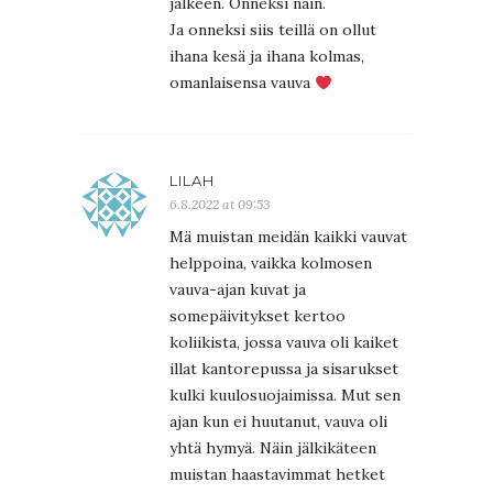
jälkeen. Onneksi näin.
Ja onneksi siis teillä on ollut
ihana kesä ja ihana kolmas,
omanlaisensa vauva
LILAH
6.8.2022 at 09:53
Mä muistan meidän kaikki vauvat
helppoina, vaikka kolmosen
vauva-ajan kuvat ja
somepäivitykset kertoo
koliikista, jossa vauva oli kaiket
illat kantorepussa ja sisarukset
kulki kuulosuojaimissa. Mut sen
ajan kun ei huutanut, vauva oli
yhtä hymyä. Näin jälkikäteen
muistan haastavimmat hetket