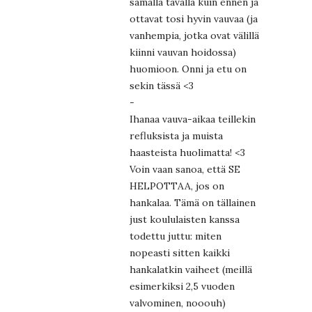
samalla tavalla kuin ennen ja
ottavat tosi hyvin vauvaa (ja
vanhempia, jotka ovat välillä
kiinni vauvan hoidossa)
huomioon. Onni ja etu on
sekin tässä <3
-
Ihanaa vauva-aikaa teillekin
refluksista ja muista
haasteista huolimatta! <3
Voin vaan sanoa, että SE
HELPOTTAA, jos on
hankalaa. Tämä on tällainen
just koululaisten kanssa
todettu juttu: miten
nopeasti sitten kaikki
hankalatkin vaiheet (meillä
esimerkiksi 2,5 vuoden
valvominen, nooouh)