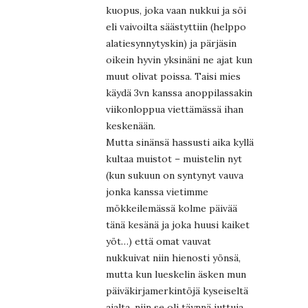
kuopus, joka vaan nukkui ja söi
eli vaivoilta säästyttiin (helppo
alatiesynnytyskin) ja pärjäsin
oikein hyvin yksinäni ne ajat kun
muut olivat poissa. Taisi mies
käydä 3vn kanssa anoppilassakin
viikonloppua viettämässä ihan
keskenään.
Mutta sinänsä hassusti aika kyllä
kultaa muistot – muistelin nyt
(kun sukuun on syntynyt vauva
jonka kanssa vietimme
mökkeilemässä kolme päivää
tänä kesänä ja joka huusi kaiket
yöt…) että omat vauvat
nukkuivat niin hienosti yönsä,
mutta kun lueskelin äsken mun
päiväkirjamerkintöjä kyseiseltä
ajalta, niin se oli täynnä juttuja