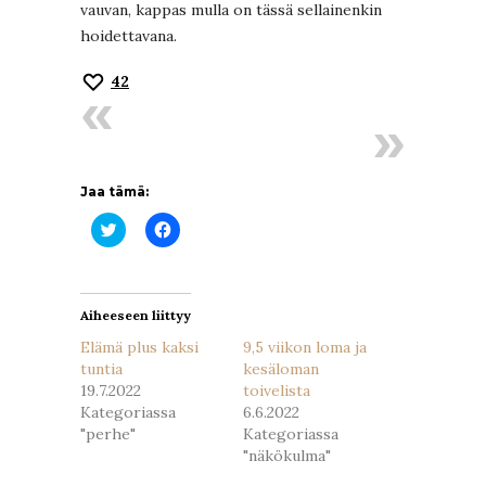
vauvan, kappas mulla on tässä sellainenkin
hoidettavana.
42
Jaa tämä:
Jaa
Jaa
Twitterissä(Avautuu
Facebookissa(Avautuu
uudessa
uudessa
ikkunassa)
ikkunassa)
Aiheeseen liittyy
Elämä plus kaksi
9,5 viikon loma ja
tuntia
kesäloman
19.7.2022
toivelista
Kategoriassa
6.6.2022
"perhe"
Kategoriassa
"näkökulma"