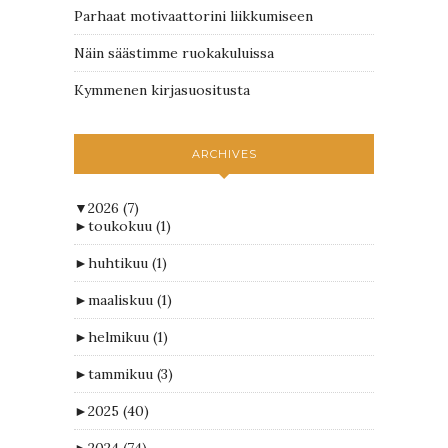
Parhaat motivaattorini liikkumiseen
Näin säästimme ruokakuluissa
Kymmenen kirjasuositusta
ARCHIVES
▼
2026
(7)
►
toukokuu
(1)
►
huhtikuu
(1)
►
maaliskuu
(1)
►
helmikuu
(1)
►
tammikuu
(3)
►
2025
(40)
►
2024
(74)