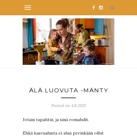
ÄLÄ LUOVUTA -MÄNTY
Posted on 4.8.2021
Jotain tapahtui, ja sinä romahdit.
Ehkä kasvualusta ei alun perinkään ollut