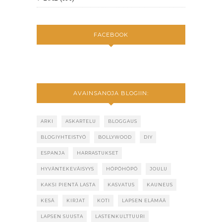
FACEBOOK
AVAINSANOJA BLOGIIN:
ARKI
ASKARTELU
BLOGGAUS
BLOGIYHTEISTYÖ
BOLLYWOOD
DIY
ESPANJA
HARRASTUKSET
HYVÄNTEKEVÄISYYS
HÖPÖHÖPÖ
JOULU
KAKSI PIENTÄ LASTA
KASVATUS
KAUNEUS
KESÄ
KIRJAT
KOTI
LAPSEN ELÄMÄÄ
LAPSEN SUUSTA
LASTENKULTTUURI