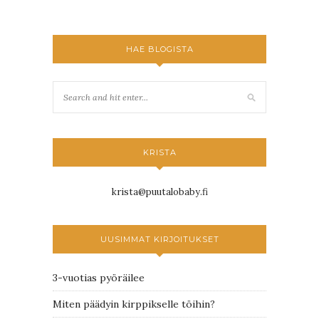
HAE BLOGISTA
KRISTA
krista@puutalobaby.fi
UUSIMMAT KIRJOITUKSET
3-vuotias pyöräilee
Miten päädyin kirppikselle töihin?