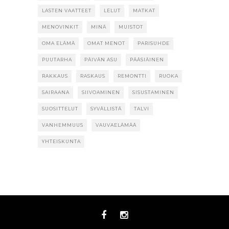
LASTEN VAATTEET
LELUT
MATKAT
MENOVINKIT
MINÄ
MUISTOT
OMA ELÄMÄ
OMAT MENOT
PARISUHDE
PUUTARHA
PÄIVÄN ASU
PÄÄSIÄINEN
RAKKAUS
RASKAUS
REMONTTI
RUOKA
SAIRAANA
SIIVOAMINEN
SISUSTAMINEN
SUOSITTELUT
SYVÄLLISTÄ
TALVI
VANHEMMUUS
VAUVAELÄMÄÄ
YHTEISKUNTA