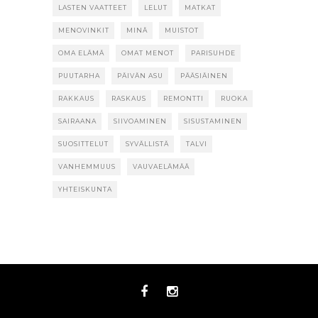
LASTEN VAATTEET
LELUT
MATKAT
MENOVINKIT
MINÄ
MUISTOT
OMA ELÄMÄ
OMAT MENOT
PARISUHDE
PUUTARHA
PÄIVÄN ASU
PÄÄSIÄINEN
RAKKAUS
RASKAUS
REMONTTI
RUOKA
SAIRAANA
SIIVOAMINEN
SISUSTAMINEN
SUOSITTELUT
SYVÄLLISTÄ
TALVI
VANHEMMUUS
VAUVAELÄMÄÄ
YHTEISKUNTA