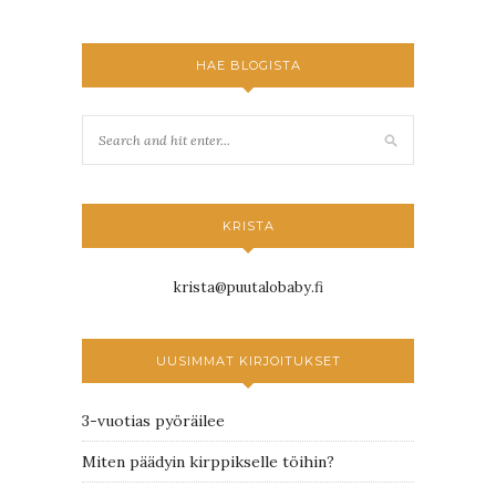
HAE BLOGISTA
KRISTA
krista@puutalobaby.fi
UUSIMMAT KIRJOITUKSET
3-vuotias pyöräilee
Miten päädyin kirppikselle töihin?