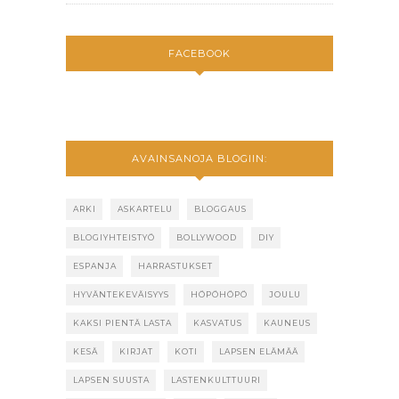
FACEBOOK
AVAINSANOJA BLOGIIN:
ARKI
ASKARTELU
BLOGGAUS
BLOGIYHTEISTYÖ
BOLLYWOOD
DIY
ESPANJA
HARRASTUKSET
HYVÄNTEKEVÄISYYS
HÖPÖHÖPÖ
JOULU
KAKSI PIENTÄ LASTA
KASVATUS
KAUNEUS
KESÄ
KIRJAT
KOTI
LAPSEN ELÄMÄÄ
LAPSEN SUUSTA
LASTENKULTTUURI