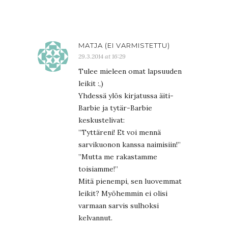
MATJA (EI VARMISTETTU)
29.3.2014 at 16:29
Tulee mieleen omat lapsuuden
leikit :,)
Yhdessä ylös kirjatussa äiti-
Barbie ja tytär-Barbie
keskustelivat:
”Tyttäreni! Et voi mennä
sarvikuonon kanssa naimisiin!”
”Mutta me rakastamme
toisiamme!”
Mitä pienempi, sen luovemmat
leikit? Myöhemmin ei olisi
varmaan sarvis sulhoksi
kelvannut.