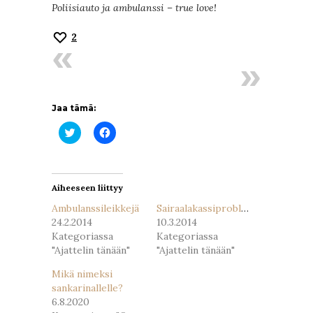
Poliisiauto ja ambulanssi – true love!
2
Jaa tämä:
Jaa
Jaa
Twitterissä(Avautuu
Facebookissa(Avautuu
uudessa
uudessa
ikkunassa)
ikkunassa)
Aiheeseen liittyy
Ambulanssileikkejä
Sairaalakassiproblematiikkaa
24.2.2014
10.3.2014
Kategoriassa
Kategoriassa
"Ajattelin tänään"
"Ajattelin tänään"
Mikä nimeksi
sankarinallelle?
6.8.2020