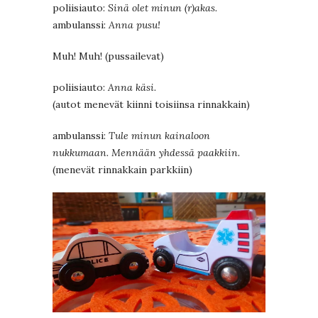
poliisiauto:
Sinä olet minun (r)akas.
ambulanssi:
Anna pusu!
Muh! Muh! (pussailevat)
poliisiauto:
Anna käsi.
(autot menevät kiinni toisiinsa rinnakkain)
ambulanssi:
Tule minun kainaloon
nukkumaan. Mennään yhdessä paakkiin.
(menevät rinnakkain parkkiin)