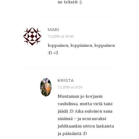
ne tekstit :)
MARI
7.1.2019 at 10:40
loppainen, loppiainen, loppainen
:D <3
KRISTA
7.1.2019 at 11:24
Muutaman jo korjasin
vauhdissa, mutta vielä taisi
jäädä :D Aika suloinen sana
sinänsä – ja seuraavaksi
juhlitaankin sitten laskaista
ja pääsäistä :D