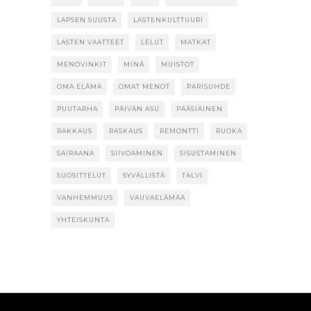
LAPSEN SUUSTA
LASTENKULTTUURI
LASTEN VAATTEET
LELUT
MATKAT
MENOVINKIT
MINÄ
MUISTOT
OMA ELÄMÄ
OMAT MENOT
PARISUHDE
PUUTARHA
PÄIVÄN ASU
PÄÄSIÄINEN
RAKKAUS
RASKAUS
REMONTTI
RUOKA
SAIRAANA
SIIVOAMINEN
SISUSTAMINEN
SUOSITTELUT
SYVÄLLISTÄ
TALVI
VANHEMMUUS
VAUVAELÄMÄÄ
YHTEISKUNTA