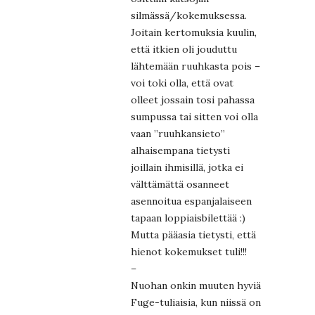
silmässä/kokemuksessa.
Joitain kertomuksia kuulin,
että itkien oli jouduttu
lähtemään ruuhkasta pois –
voi toki olla, että ovat
olleet jossain tosi pahassa
sumpussa tai sitten voi olla
vaan ”ruuhkansieto”
alhaisempana tietysti
joillain ihmisillä, jotka ei
välttämättä osanneet
asennoitua espanjalaiseen
tapaan loppiaisbilettää :)
Mutta pääasia tietysti, että
hienot kokemukset tuli!!!
–
Nuohan onkin muuten hyviä
Fuge-tuliaisia, kun niissä on