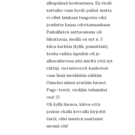
alkupäässä keskustassa. En tiedä
sattuiko vaan hyvät paikat mutta
ei ollut lainkaan tungosta eikä
jouduttu kauaa odottamaankaan.
Paikallisten auttavaisuus oli
liikuttavaa, meillä on nyt n. 3
kiloa karkkia (kyllä, punnittiin!),
koska vaikka lapsikin oli jo
alkuvaiheessa sitä mieltä että nyt
riittää, vierustoverit kauhoivat
vaan lisää meidänkin säkkiin.
Onneksi niissä sentään hienot
Fuge-testit, viedään tuliaisiksi
osa! :D
Oli kyllä hienoa, kiitos että
joskus ekalla kerralla kirjoitit
tästä, olisi muuten saattanut
mennä ohi!