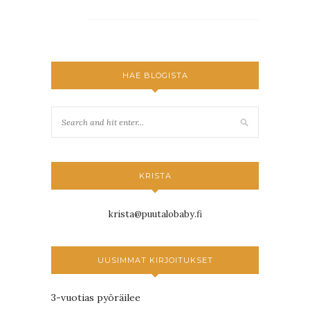
HAE BLOGISTA
KRISTA
krista@puutalobaby.fi
UUSIMMAT KIRJOITUKSET
3-vuotias pyöräilee