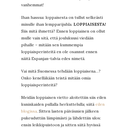
vanhemmat!
Ihan hassua: loppaisesta on tullut selkeästi
minulle ihan lempparijuhla.
LOPPIAISESTA!
Siis mitä ihmettä? Ennen loppiainen on ollut
mulle vain sitä, että joulukuusi viedään
pihalle – mitään sen kummempia
loppiaisperinteitä en ole osannut ennen
näitä Espanjan-talvia edes nimetä.
Vai mitä Suomessa tehdään loppiaisena…?
Onko kenelläkään teistä mitään omia
loppiaisperinteitä?
Meidän loppiaisen vietto aloitettiin siis eilen
kuninkaiden pullalla herkuttelulla; siitä
eilen
blogissa
. Sitten lasten päiväunien jälkeen
pukeuduttiin lämpimästi ja lähdettiin ulos:
ensin leikkipuistoon ja sitten siitä hyvissä