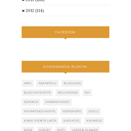
►
2012
(114)
FACEBOOK
AVAINSANOJA BLOGIIN:
ARKI
ASKARTELU
BLOGGAUS
BLOGIYHTEISTYÖ
BOLLYWOOD
DIY
ESPANJA
HARRASTUKSET
HYVÄNTEKEVÄISYYS
HÖPÖHÖPÖ
JOULU
KAKSI PIENTÄ LASTA
KASVATUS
KAUNEUS
KESÄ
KIRJAT
KOTI
LAPSEN ELÄMÄÄ