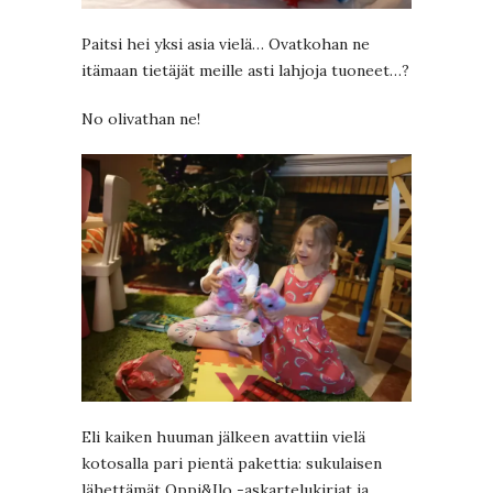
Paitsi hei yksi asia vielä… Ovatkohan ne
itämaan tietäjät meille asti lahjoja tuoneet…?
No olivathan ne!
Eli kaiken huuman jälkeen avattiin vielä
kotosalla pari pientä pakettia: sukulaisen
lähettämät Oppi&Ilo -askartelukirjat ja