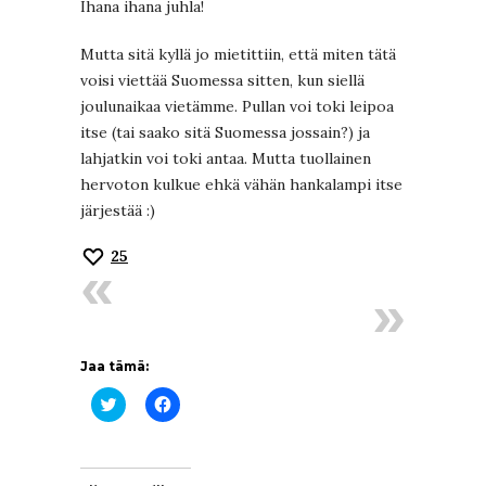
Ihana ihana juhla!
Mutta sitä kyllä jo mietittiin, että miten tätä
voisi viettää Suomessa sitten, kun siellä
joulunaikaa vietämme. Pullan voi toki leipoa
itse (tai saako sitä Suomessa jossain?) ja
lahjatkin voi toki antaa. Mutta tuollainen
hervoton kulkue ehkä vähän hankalampi itse
järjestää :)
25
Jaa tämä:
Jaa
Jaa
Twitterissä(Avautuu
Facebookissa(Avautuu
uudessa
uudessa
ikkunassa)
ikkunassa)