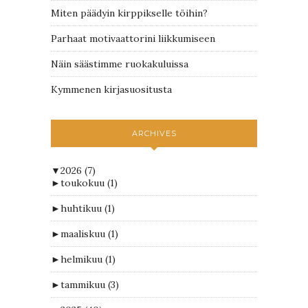
Miten päädyin kirppikselle töihin?
Parhaat motivaattorini liikkumiseen
Näin säästimme ruokakuluissa
Kymmenen kirjasuositusta
ARCHIVES
▼
2026
(7)
►
toukokuu
(1)
►
huhtikuu
(1)
►
maaliskuu
(1)
►
helmikuu
(1)
►
tammikuu
(3)