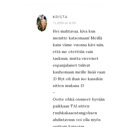
KRISTA
7.1.2019 at 11:30
Hei mahtavaa, kiva kun
menitte katsomaan! Meillä
kans viime vuonna kävi niin,
että me otetttiin vain
taskuun, mutta viereiset
espanjalaiset tulivat
kauhomaan meille lisää vaan
:D Nyt oli ihan iso kassikin
sitten mukana :D
–
Ootte ehkä osuneet hyvään
paikkaan TAI sitten
ruuhkakaaostungoksen
ahdistavuus voi olla myös
osittain katsojan