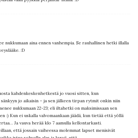
ee nukkumaan aina ennen vanhempia. Se rauhallinen hetki illalla
veyslääke. :D
osta kahdenkeskenhetkestä jo vuosi sitten, kun
änkyyn jo aikaisin – ja sen jälkeen tirpan rytmit onkin niin
menee nukkumaan 22-23; eli iltahetki on maksimissaan sen
n :) Kun ei uskalla valvomaankaan jäädä, kun tietää että yöllä
ertaa… Ja vauva herää klo 7 aamulla kellontarkasti.
eillaan, että jossain vaiheessa molemmat lapset menisivät
ikka istua sohvalle alas ja kysyä, että