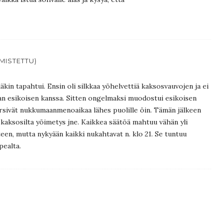
RMISTETTU)
läkin tapahtui. Ensin oli silkkaa yöhelvettiä kaksosvauvojen ja ei
an esikoisen kanssa. Sitten ongelmaksi muodostui esikoisen
iirsivät nukkumaanmenoaikaa lähes puolille öin. Tämän jälkeen
 kaksosilta yöimetys jne. Kaikkea säätöä mahtuu vähän yli
een, mutta nykyään kaikki nukahtavat n. klo 21. Se tuntuu
ealta.