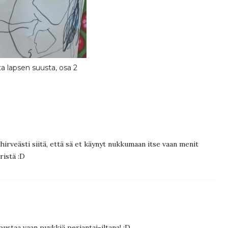
a lapsen suusta, osa 2
 hirveästi siitä, että sä et käynyt nukkumaan itse vaan menit
ristä :D
ipustaa vaan pyykkiä perjantai-iltana! :D