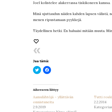
Joel kolistelee alakerrassa tiskikoneen kanssa.
Minä ujuttaudun näiden kahden lapsen välistä, n
menen ripustamaan pyykkejä.
Täydellinen hetki. En haluaisi mitään muuta. Min
Jaa tämä:
Jaa
Jaa
Twitterissä(Avautuu
Facebookissa(Avautuu
uudessa
uudessa
ikkunassa)
ikkunassa)
Aiheeseen liittyy
Aamulähtöjä – yllättävän
Tutti roski
onnistuneita
2.2.2014
2.9.2019
Kategorias
Kategoriassa "Oma elämä"