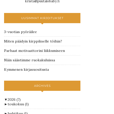
krista@puutalobaby.fi
UUSIMMAT KIRJOITUKSET
3-vuotias pyöräilee
Miten päädyin kirppikselle töihin?
Parhaat motivaattorini liikkumiseen
Näin säästimme ruokakuluissa
Kymmenen kirjasuositusta
ARCHIVES
▼
2026
(7)
►
toukokuu
(1)
►
huhtikuu
(1)