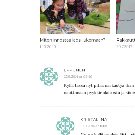
Miten innostaa lapsi lukemaan?
Rakkautt
1.10.2020
20.7.2017
EPPUNEN
27.9.2014 at 08:40
Kyllä tässä nyt pitää närkästyä ihan
nauttimaan pyykkienlaitosta ja siide
KRISTALIINA
27.9.2014 at 11:06
No on kyllä itsekäs äiti – r