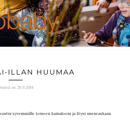
I-ILLAN HUUMAA
osted on 26.9.2014
aivautui syvemmälle toiseen kainalooni ja löysi unenraskaan