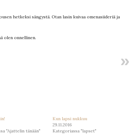
ousen hetkeksi sängystä. Otan lasin kuivaa omenasiideriä ja
ä olen onnellinen.
in!
Kun lapsi nukkuu
29.11.2016
sa "Ajattelin tänään"
Kategoriassa "lapset"