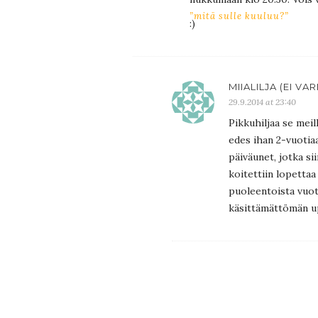
”mitä sulle kuuluu?”
:)
MIIALILJA (EI VA
29.9.2014 at 23:40
Pikkuhiljaa se meil
edes ihan 2-vuotia
päiväunet, jotka s
koitettiin lopettaa
puoleentoista vuot
käsittämättömän up