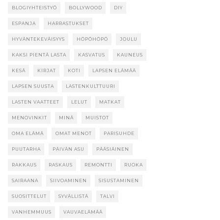
BLOGIYHTEISTYÖ
BOLLYWOOD
DIY
ESPANJA
HARRASTUKSET
HYVÄNTEKEVÄISYYS
HÖPÖHÖPÖ
JOULU
KAKSI PIENTÄ LASTA
KASVATUS
KAUNEUS
KESÄ
KIRJAT
KOTI
LAPSEN ELÄMÄÄ
LAPSEN SUUSTA
LASTENKULTTUURI
LASTEN VAATTEET
LELUT
MATKAT
MENOVINKIT
MINÄ
MUISTOT
OMA ELÄMÄ
OMAT MENOT
PARISUHDE
PUUTARHA
PÄIVÄN ASU
PÄÄSIÄINEN
RAKKAUS
RASKAUS
REMONTTI
RUOKA
SAIRAANA
SIIVOAMINEN
SISUSTAMINEN
SUOSITTELUT
SYVÄLLISTÄ
TALVI
VANHEMMUUS
VAUVAELÄMÄÄ