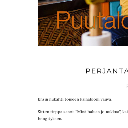
PERJANTA
P
Ensin nukahti toiseen kainalooni vauva.
Sitten tirppa sanoi: ”Minä haluan jo nukkua”, k
hengityksen.