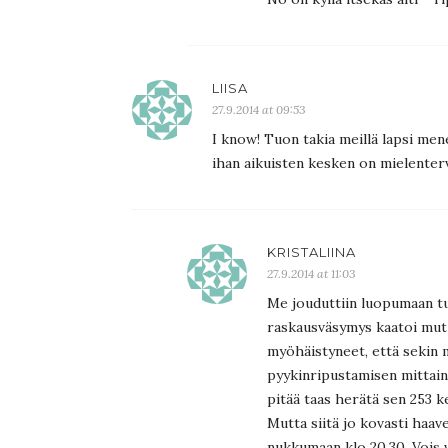
LIISA
27.9.2014 at 09:53
I know! Tuon takia meillä lapsi men
ihan aikuisten kesken on mielenter
KRISTALIINA
27.9.2014 at 11:03
Me jouduttiin luopumaan tu
raskausväsymys kaatoi mut s
myöhäistyneet, että sekin 
pyykinripustamisen mittaine
pitää taas herätä sen 253 k
Mutta siitä jo kovasti haav
nukkumaan klo 20.30. Vois va