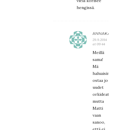
vielä korisee
hengissä.
ANNAKARIN
29.9.2014
at 09:44
Meillä
sama!
Mä
haluaisin
ostaa jo
uudet
orkideat,
mutta
Matti
vaan
sanoo,
että ei