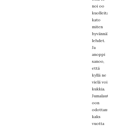
noi oo
kuolleita,
kato
miten
hyvännäköiset
lehdet.
Ja
anoppi
sanoo,
että
kyllä ne
vielä voi
kukkia.
Jumalauta
oon
odottanu
kaks
vuotta