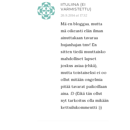
IITULIINA (EI
VARMISTETTU)
26.9.2014 at 17:32
Mä en bloggaa, mutta
mä oikeasti elän ilman
ainuttakaan tavaraa
hujanhajan tmv! En
sitten tiedä muuttaisko
mahdolliset lapset
joskus asiaa (ehkä),
mutta toistaiseksi ei oo
ollut mitään ongelmia
pitää tavarat paikoillaan
aina. :D (Eikä tän ollut
nyt tarkoitus olla mikään
kettuilukommentti :))