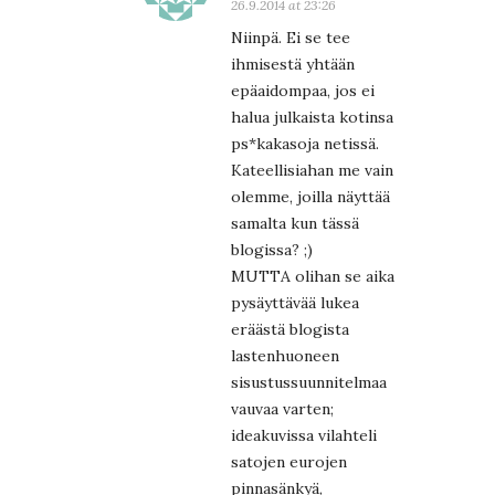
26.9.2014 at 23:26
Niinpä. Ei se tee
ihmisestä yhtään
epäaidompaa, jos ei
halua julkaista kotinsa
ps*kakasoja netissä.
Kateellisiahan me vain
olemme, joilla näyttää
samalta kun tässä
blogissa? ;)
MUTTA olihan se aika
pysäyttävää lukea
eräästä blogista
lastenhuoneen
sisustussuunnitelmaa
vauvaa varten;
ideakuvissa vilahteli
satojen eurojen
pinnasänkyä,