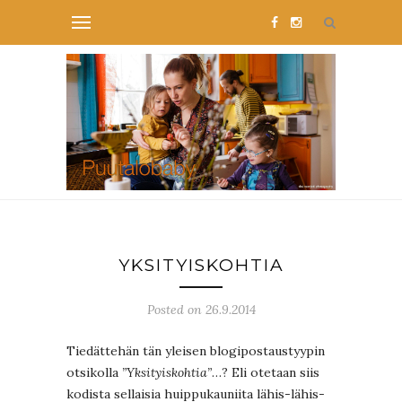
YKSITYISKOHTIA
Posted on 26.9.2014
Tiedättehän tän yleisen blogipostaustyypin
otsikolla
”Yksityiskohtia”
…? Eli otetaan siis
kodista sellaisia huippukauniita lähis-lähis-