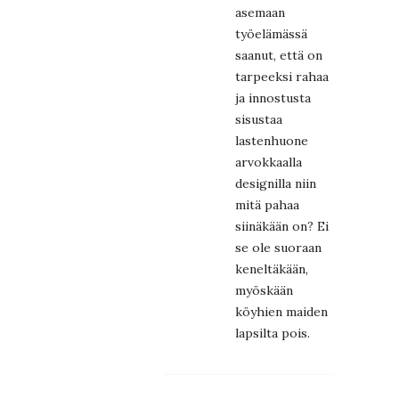
asemaan
työelämässä
saanut, että on
tarpeeksi rahaa
ja innostusta
sisustaa
lastenhuone
arvokkaalla
designilla niin
mitä pahaa
siinäkään on? Ei
se ole suoraan
keneltäkään,
myöskään
köyhien maiden
lapsilta pois.