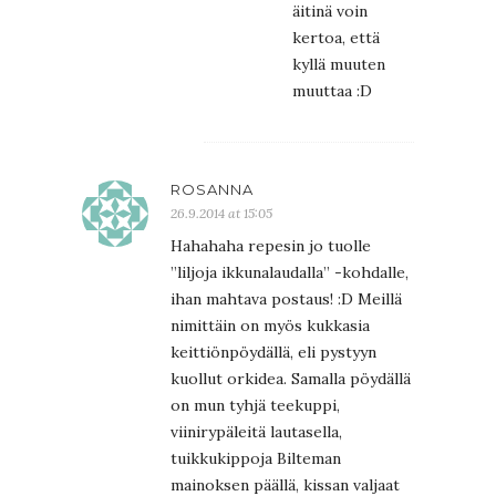
äitinä voin
kertoa, että
kyllä muuten
muuttaa :D
ROSANNA
26.9.2014 at 15:05
Hahahaha repesin jo tuolle
”liljoja ikkunalaudalla” -kohdalle,
ihan mahtava postaus! :D Meillä
nimittäin on myös kukkasia
keittiönpöydällä, eli pystyyn
kuollut orkidea. Samalla pöydällä
on mun tyhjä teekuppi,
viinirypäleitä lautasella,
tuikkukippoja Bilteman
mainoksen päällä, kissan valjaat