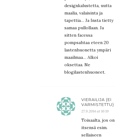
designkalustetta, uutta
maalia, valaisinta ja
tapettia… Ja Insta tietty
samaa pullollaan. Ja
sitten facessa
pompsahtaa eteen 20
lastenhuonetta ympäri
maailmaa… Alkoi
oksettaa. Ne
blogilastenhuoneet.
VIERAILIJA (EI
VARMISTETTU)
27.9.2014 at 16:19
Toisaalta, jos on
itsensä esim.
sellaiseen