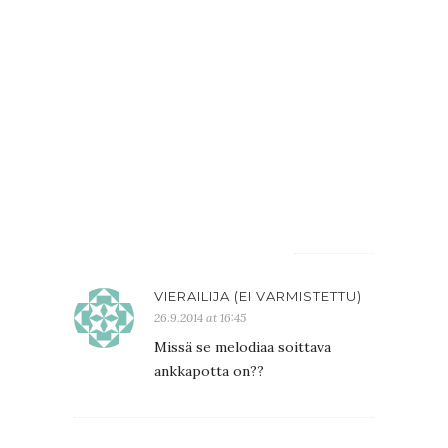
suvereenis
että
ihme
tapahtui
ja
vanha
alkoi
kukkia
;)
VIERAILIJA (EI VARMISTETTU)
26.9.2014 at 16:45
Missä se melodiaa soittava
ankkapotta on??