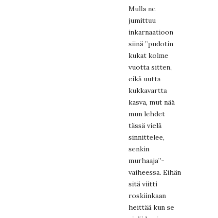
Mulla ne
jumittuu
inkarnaatioon
siinä ”pudotin
kukat kolme
vuotta sitten,
eikä uutta
kukkavartta
kasva, mut nää
mun lehdet
tässä vielä
sinnittelee,
senkin
murhaaja”-
vaiheessa. Eihän
sitä viitti
roskiinkaan
heittää kun se