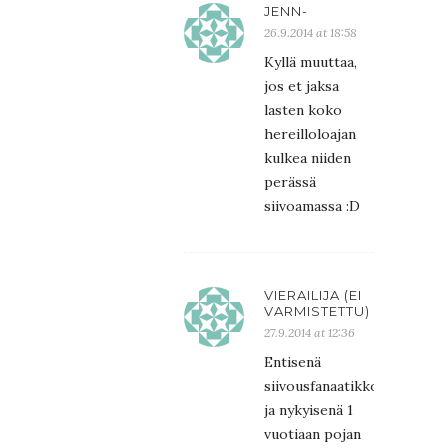
JENN-
26.9.2014 at 18:58
Kyllä muuttaa,
jos et jaksa
lasten koko
hereilloloajan
kulkea niiden
perässä
siivoamassa :D
VIERAILIJA (EI
VARMISTETTU)
27.9.2014 at 12:36
Entisenä
siivousfanaatikkona
ja nykyisenä 1
vuotiaan pojan