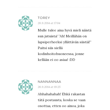
TOREY
26.9.2014 at 17:04
Mulle tulee aina hyvä mieli näistä
sun jutuista! ”Ah! Meillähän on
lapsiperheeksi yllättävän siistiä!”
Paitsi siis siellä
kodinhoitohuoneessa, jonne
kellään ei oo asiaa! :DD
NANNANNAA
26.9.2014 at 19:25
Ahhahahahah! Ehkä rakastan
tätä postausta, koska se vaan
osottaa, etten oo ainoa, joka