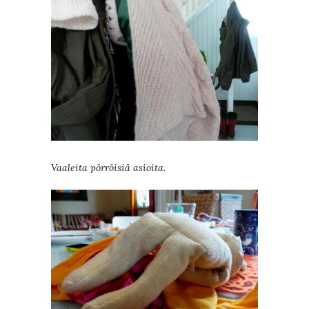
Vaaleita pörröisiä asioita.