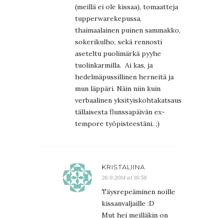
(meillä ei ole kissaa), tomaatteja
tupperwarekepussa,
thaimaalainen puinen sammakko,
sokerikulho, sekä rennosti
aseteltu puolimärkä pyyhe
tuolinkarmilla. Ai kas, ja
hedelmäpussillinen herneitä ja
mun läppäri. Näin niin kuin
verbaalinen yksityiskohtakatsaus
tällaisesta flunssapäivän ex-
tempore työpisteestäni. ;)
KRISTALIINA
26.9.2014 at 16:58
Täysrepeäminen noille
kissanvaljaille :D
Mut hei meilläkin on