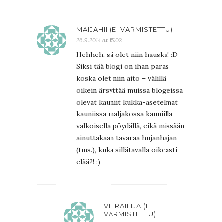
MAIJAHII (EI VARMISTETTU)
26.9.2014 at 15:02
Hehheh, sä olet niin hauska! :D
Siksi tää blogi on ihan paras
koska olet niin aito – välillä
oikein ärsyttää muissa blogeissa
olevat kauniit kukka-asetelmat
kauniissa maljakossa kauniilla
valkoisella pöydällä, eikä missään
ainuttakaan tavaraa hujanhajan
(tms.), kuka sillätavalla oikeasti
elää?! :)
VIERAILIJA (EI
VARMISTETTU)