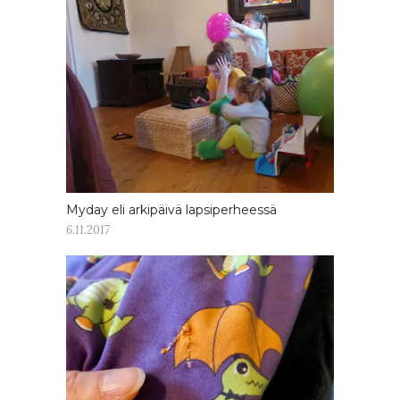
Myday eli arkipäivä lapsiperheessä
6.11.2017