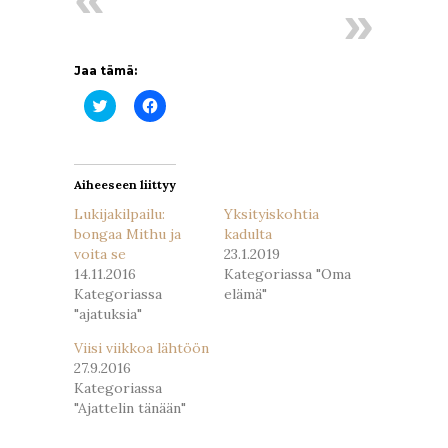
Jaa tämä:
Jaa
Jaa
Twitterissä(Avautuu
Facebookissa(Avautuu
uudessa
uudessa
ikkunassa)
ikkunassa)
Aiheeseen liittyy
Lukijakilpailu:
Yksityiskohtia
bongaa Mithu ja
kadulta
voita se
23.1.2019
14.11.2016
Kategoriassa "Oma
Kategoriassa
elämä"
"ajatuksia"
Viisi viikkoa lähtöön
27.9.2016
Kategoriassa
"Ajattelin tänään"