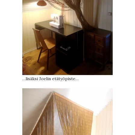
…lisäksi Joelin etätyöpiste…