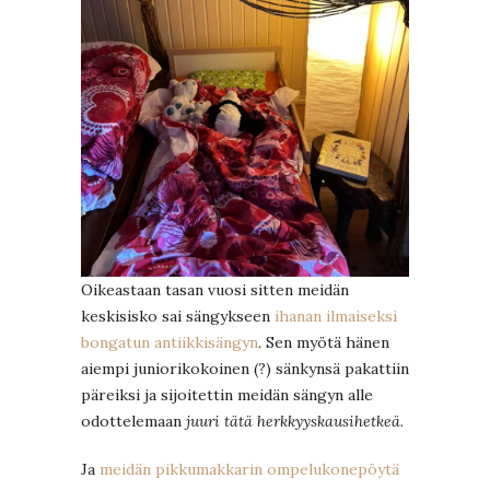
Oikeastaan tasan vuosi sitten meidän
keskisisko sai sängykseen
ihanan ilmaiseksi
bongatun antiikkisängyn
. Sen myötä hänen
aiempi juniorikokoinen (?) sänkynsä pakattiin
päreiksi ja sijoitettin meidän sängyn alle
odottelemaan
juuri tätä herkkyyskausihetkeä.
Ja
meidän pikkumakkarin ompelukonepöytä