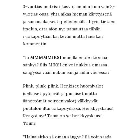
3-vuotias mutristi kasvojaan niin kuin vain 3-
vuotias osaa: yhtä aikaa hieman kärttyisenä
ja samanaikaisesti pelleilemällä, hyvin tietäen
itsekin, että aion nyt pamauttaa tähän
ruokapöytään kärkevän mutta hauskan
kommentin.
”Ja
MMMMMIKSI
minulla ei ole ikiomaa
sänkyä? Siis MIKSI en voi nukkua omassa
sängyssä vaan nukun isin ja äidin vieressä?”
Plink, plink, plink. Henkiset huomivalot
(sellaiset pyörivät ja punaiset mutta
äänettömät seireenivalot) välkkyivät
puutalon iltaruokapöydässä. Herkkyyskausi!
Reagoi nyt! Tämä on se herkkyyskausi!
Toimi!
”Haluaisitko sä oman sängyn? Sä voit saada