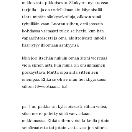
nukkuvasta pikkuisesta. Sänky on nyt tuossa
tarjolla – ja en todellakaan aio käynnistää
tästä mitään sänkysekoiluja, olkoon siinä
tyhjillään vaan. Luotan siihen, että jossain
kohdassa varmasti tulee se hetki, kun hän
vapaaehtoisesti ja oma-aloitteisesti innolla
kääriytyy ikiomaan sänkyynsä.
Niin joo itsehän nukuin oman äitini vieressä
vielä siihen asti, kun mulla oli ensimmäinen
poikaystävä. Mutta eipä siitä sitten sen
enempää. Ehkä
se
oli se mun herkkyyskausi
silloin 16-vuotiaana, ha!
ps. Tuo paikka on kyllä
oikeasti
vähän viileä,
siksi me ei pidetty siinä vauvaakaan
nukkumassa. Ehkä siihen voisi kokeilla jotain
seinävaatetta tai jotain vastaavaa, jos siihen