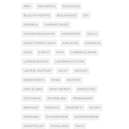
ARKI
ASKARTELU
BLOGGAUS
BLOGIYHTEISTYÖ
BOLLYWOOD
DIY
ESPANJA
HARRASTUKSET
HYVÄNTEKEVÄISYYS
HÖPÖHÖPÖ
JOULU
KAKSI PIENTÄ LASTA
KASVATUS
KAUNEUS
KESÄ
KIRJAT
KOTI
LAPSEN ELÄMÄÄ
LAPSEN SUUSTA
LASTENKULTTUURI
LASTEN VAATTEET
LELUT
MATKAT
MENOVINKIT
MINÄ
MUISTOT
OMA ELÄMÄ
OMAT MENOT
PARISUHDE
PUUTARHA
PÄIVÄN ASU
PÄÄSIÄINEN
RAKKAUS
RASKAUS
REMONTTI
RUOKA
SAIRAANA
SIIVOAMINEN
SISUSTAMINEN
SUOSITTELUT
SYVÄLLISTÄ
TALVI