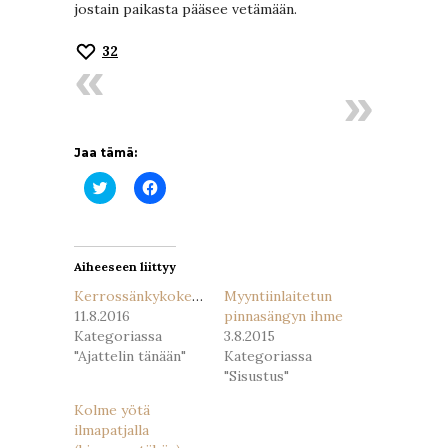
jostain paikasta pääsee vetämään.
32
Jaa tämä:
Jaa
Jaa
Twitterissä(Avautuu
Facebookissa(Avautuu
uudessa
uudessa
ikkunassa)
ikkunassa)
Aiheeseen liittyy
Kerrossänkykokemuksia
Myyntiinlaitetun
11.8.2016
pinnasängyn ihme
Kategoriassa
3.8.2015
"Ajattelin tänään"
Kategoriassa
"Sisustus"
Kolme yötä
ilmapatjalla