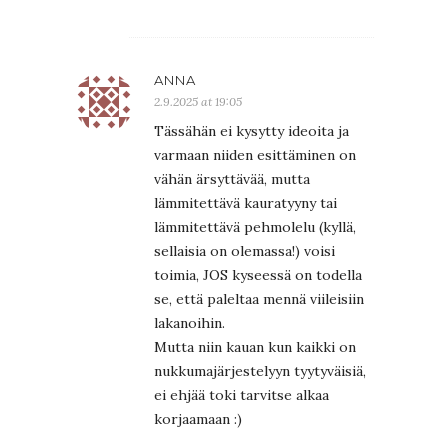
ANNA
2.9.2025 at 19:05
Tässähän ei kysytty ideoita ja
varmaan niiden esittäminen on
vähän ärsyttävää, mutta
lämmitettävä kauratyyny tai
lämmitettävä pehmolelu (kyllä,
sellaisia on olemassa!) voisi
toimia, JOS kyseessä on todella
se, että paleltaa mennä viileisiin
lakanoihin.
Mutta niin kauan kun kaikki on
nukkumajärjestelyyn tyytyväisiä,
ei ehjää toki tarvitse alkaa
korjaamaan :)