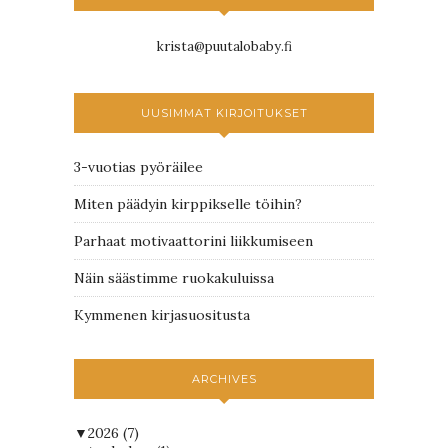
krista@puutalobaby.fi
UUSIMMAT KIRJOITUKSET
3-vuotias pyöräilee
Miten päädyin kirppikselle töihin?
Parhaat motivaattorini liikkumiseen
Näin säästimme ruokakuluissa
Kymmenen kirjasuositusta
ARCHIVES
▼
2026
(7)