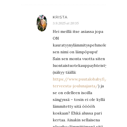
KRISTA
3.9.2025 at 20:35
Hei meillä itse asiassa jopa
ON
kauratyynylämmityspehmolelu,
sen nimi on lämpöpupu!
Sain sen monta vuotta siten
luontaistuotekauppayhteistyöstä
(näkyy täällä:
https://www.puutalobaby.fi/toive-
terveesta-joulunajasta/
) ja
se on edelleen isoilla
sängyssä – tosin ei ole kyllä
lämmitetty sitä ööööh
koskaan? Ehkä alussa pari
kertaa. Ainakin sellaisena
placebo-lämmittimenä sitä