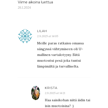
Viime aikoina luettua
26.1.2024
LILAH
2.9.2025 at 14:05
Meille paras ratkaisu omassa
sängyssä viihtymiseen oli U-
mallinen vartalotyyny. Siitä
muotoutui pesä joka tuntui
lämpimältä ja turvalliselta.
KRISTA
2.9.2025 at 14:21
Haa saisikohan niitä äidin tai
isin muotoisina? :)