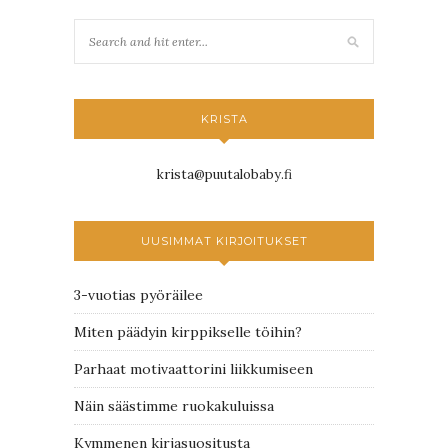
KRISTA
krista@puutalobaby.fi
UUSIMMAT KIRJOITUKSET
3-vuotias pyöräilee
Miten päädyin kirppikselle töihin?
Parhaat motivaattorini liikkumiseen
Näin säästimme ruokakuluissa
Kymmenen kirjasuositusta