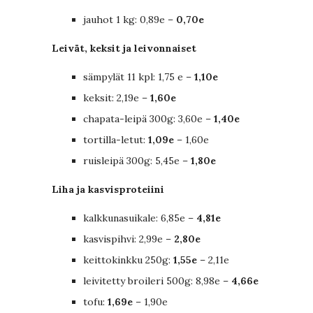
jauhot 1 kg: 0,89e –
0,70e
Leivät, keksit ja leivonnaiset
sämpylät 11 kpl: 1,75 e –
1,10e
keksit: 2,19e –
1,60e
chapata-leipä 300g: 3,60e –
1,40e
tortilla-letut:
1,09e
– 1,60e
ruisleipä 300g: 5,45e –
1,80e
Liha ja kasvisproteiini
kalkkunasuikale: 6,85e –
4,81e
kasvispihvi: 2,99e –
2,80e
keittokinkku 250g:
1,55e
– 2,11e
leivitetty broileri 500g: 8,98e –
4,66e
tofu:
1,69e
– 1,90e