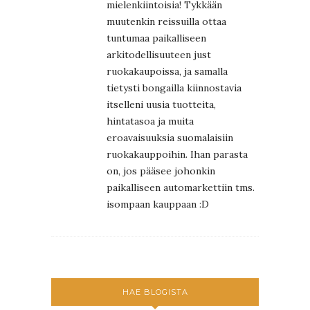
mielenkiintoisia! Tykkään
muutenkin reissuilla ottaa
tuntumaa paikalliseen
arkitodellisuuteen just
ruokakaupoissa, ja samalla
tietysti bongailla kiinnostavia
itselleni uusia tuotteita,
hintatasoa ja muita
eroavaisuuksia suomalaisiin
ruokakauppoihin. Ihan parasta
on, jos pääsee johonkin
paikalliseen automarkettiin tms.
isompaan kauppaan :D
HAE BLOGISTA