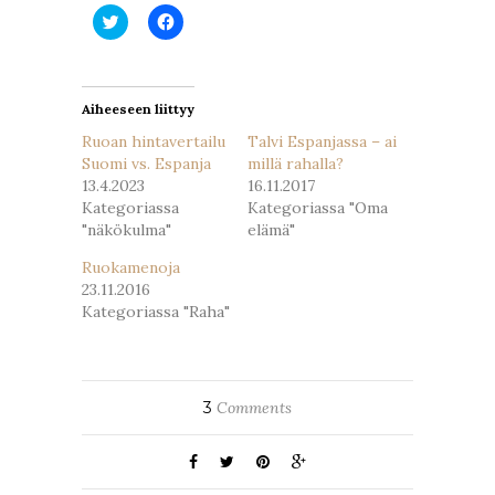
Jaa
Jaa
Twitterissä(Avautuu
Facebookissa(Avautuu
uudessa
uudessa
ikkunassa)
ikkunassa)
Aiheeseen liittyy
Ruoan hintavertailu
Talvi Espanjassa – ai
Suomi vs. Espanja
millä rahalla?
13.4.2023
16.11.2017
Kategoriassa
Kategoriassa "Oma
"näkökulma"
elämä"
Ruokamenoja
23.11.2016
Kategoriassa "Raha"
3
Comments