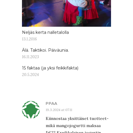
Neljäs kerta nalletalolla
13.1.2016
Älä. Taktikoi. Päiväunia.
16.11.2023
15 faktaa (ja yksi feikkifakta)
20.5.2024
PPAA
19.3.2024 at 07:11
Kiinnostaa yksittäiset tuotteet-
mikä mangojogurtti maksaa
5€?? Kreikkalaisen jogurtin