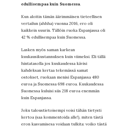
edullisempaa kuin Suomessa
.
Kun aloitin tämän äärimmäisen tieteellisen
vertailun (ahhha) vuonna 2016, ero oli
kaikkein suurin. Tällöin ruoka Espanjassa oli
42 % edullisempaa kuin Suomessa.
Lasken myös saman karkean
kuukausikustannuksen kuin viimeksi. Eli tällä
hintatasolla jos kuukaudessa kävisi
kahdeksan kertaa tekemässä samat
ostokset, ruokaan menisi Espanjassa 480
euroa ja Suomessa 698 euroa. Kuukaudessa
Suomessa kuluisi siis 218 euroa enemmän
kuin Espanjassa.
Joku taloustietoisempi voisi tähän tietysti
kertoa (saa kommentoida alle!), miten tästä
eron kasvamisesa voidaan tulkita: voiko tästä