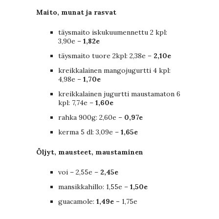
Maito, munat ja rasvat
täysmaito iskukuumennettu 2 kpl:
3,90e –
1,82e
täysmaito tuore 2kpl: 2,38e –
2,10e
kreikkalainen mangojugurtti 4 kpl:
4,98e –
1,70e
kreikkalainen jugurtti maustamaton 6
kpl: 7,74e –
1,60e
rahka 900g: 2,60e –
0,97e
kerma 5 dl: 3,09e –
1,65e
Öljyt, mausteet, maustaminen
voi – 2,55e –
2,45e
mansikkahillo: 1,55e –
1,50e
guacamole:
1,49e –
1,75e