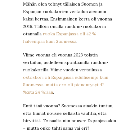
Mähän olen tehnyt tällaisen Suomen ja
Espanjan ruokakorien vertailun aiemmin
kaksi kertaa. Ensimmäinen kerta oli vuonna
2016. Tällöin omalla random-ruokakorin
otannalla
ruoka Espanjassa oli 42 %
halvempaa kuin Suomessa
.
Viime vuonna eli vuonna 2023 toistin
vertailun, uudelleen spontaanilla random-
ruokakorilla. Viime vuoden vertailussa
ostoskori oli Espanjassa edullisempi kuin
Suomessa, mutta ero oli pienentynyt 42
%:sta 24 %:ään
.
Entä tänä vuonna? Suomessa ainakin tuntuu,
että hinnat nousee sellaista vauhtia, että
hirvittää. Toisaalta niin nousee Espanjassakin
– mutta onko tahti sama vai eri?