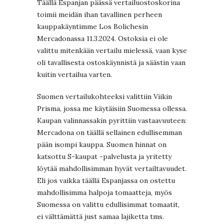
Täällä Espanjan päässä vertailuostoskorina
toimii meidän ihan tavallinen perheen
kauppakäyntimme Los Bolichesin
Mercadonassa 11.3.2024. Ostoksia ei ole
valittu mitenkään vertailu mielessä, vaan kyse
oli tavallisesta ostoskäynnistä ja säästin vaan
kuitin vertailua varten.
Suomen vertailukohteeksi valittiin Viikin
Prisma, jossa me käytäisiin Suomessa ollessa.
Kaupan valinnassakin pyrittiin vastaavuuteen:
Mercadona on täällä sellainen edullisemman
pään isompi kauppa. Suomen hinnat on
katsottu S-kaupat -palvelusta ja yritetty
löytää mahdollisimman hyvät vertailtavuudet.
Eli jos vaikka täällä Espanjassa on ostettu
mahdollisimma halpoja tomaatteja, myös
Suomessa on valittu edullisimmat tomaatit,
ei välttämättä just samaa lajiketta tms.