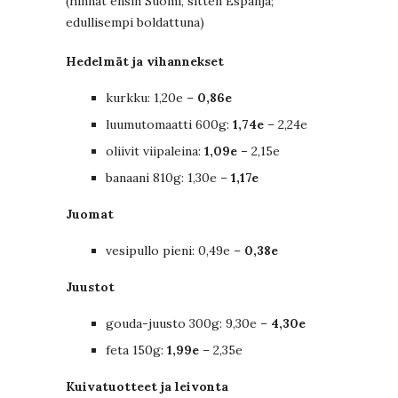
(hinnat ensin Suomi, sitten Espanja;
edullisempi boldattuna)
Hedelmät ja vihannekset
kurkku: 1,20e –
0,86e
luumutomaatti 600g:
1,74e
– 2,24e
oliivit viipaleina:
1,09e –
2,15e
banaani 810g: 1,30e –
1,17e
Juomat
vesipullo pieni: 0,49e –
0,38e
Juustot
gouda-juusto 300g: 9,30e –
4,30e
feta 150g:
1,99e
– 2,35e
Kuivatuotteet ja leivonta