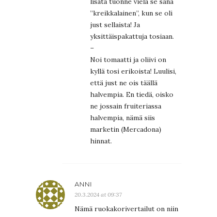
lisätä tuonne vielä se sana
”kreikkalainen”, kun se oli
just sellaista! Ja
yksittäispakattuja tosiaan.
–
Noi tomaatti ja oliivi on
kyllä tosi erikoista! Luulisi,
että just ne ois täällä
halvempia. En tiedä, oisko
ne jossain fruiteriassa
halvempia, nämä siis
marketin (Mercadona)
hinnat.
ANNI
20.3.2024 at 09:37
Nämä ruokakorivertailut on niin