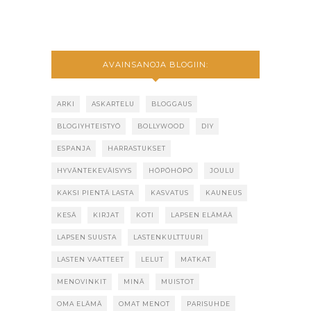
AVAINSANOJA BLOGIIN:
ARKI
ASKARTELU
BLOGGAUS
BLOGIYHTEISTYÖ
BOLLYWOOD
DIY
ESPANJA
HARRASTUKSET
HYVÄNTEKEVÄISYYS
HÖPÖHÖPÖ
JOULU
KAKSI PIENTÄ LASTA
KASVATUS
KAUNEUS
KESÄ
KIRJAT
KOTI
LAPSEN ELÄMÄÄ
LAPSEN SUUSTA
LASTENKULTTUURI
LASTEN VAATTEET
LELUT
MATKAT
MENOVINKIT
MINÄ
MUISTOT
OMA ELÄMÄ
OMAT MENOT
PARISUHDE