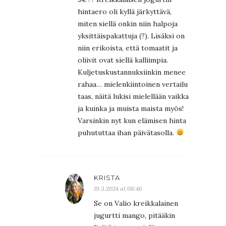
hintaero oli kyllä järkyttävä,
miten siellä onkin niin halpoja
yksittäispakattuja (?). Lisäksi on
niin erikoista, että tomaatit ja
oliivit ovat siellä kalliimpia.
Kuljetuskustannuksiinkin menee
rahaa… mielenkiintoinen vertailu
taas, näitä lukisi mielellään vaikka
ja kuinka ja muista maista myös!
Varsinkin nyt kun elämisen hinta
puhututtaa ihan päivätasolla.
KRISTA
19.3.2024 at 08:46
Se on Valio kreikkalainen
jugurtti mango, pitääkin