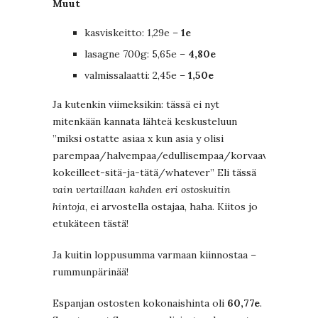
Muut
kasviskeitto: 1,29e –
1e
lasagne 700g: 5,65e –
4,80e
valmissalaatti: 2,45e –
1,50e
Ja kutenkin viimeksikin: tässä ei nyt
mitenkään kannata lähteä keskusteluun
”miksi ostatte asiaa x kun asia y olisi
parempaa/halvempaa/edullisempaa/korvaavampaa/oo
kokeilleet-sitä-ja-tätä/whatever” Eli tässä
vain vertaillaan kahden eri ostoskuitin
hintoja
, ei arvostella ostajaa, haha. Kiitos jo
etukäteen tästä!
Ja kuitin loppusumma varmaan kiinnostaa –
rummunpärinää!
Espanjan ostosten kokonaishinta oli
60,77e
.