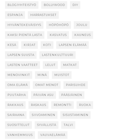
BLOGIYHTEISTYÖ
BOLLYWOOD
DIY
ESPANJA
HARRASTUKSET
HYVÄNTEKEVÄISYYS
HÖPÖHÖPÖ
JOULU
KAKSI PIENTÄ LASTA
KASVATUS
KAUNEUS
KESÄ
KIRJAT
KOTI
LAPSEN ELÄMÄÄ
LAPSEN SUUSTA
LASTENKULTTUURI
LASTEN VAATTEET
LELUT
MATKAT
MENOVINKIT
MINÄ
MUISTOT
OMA ELÄMÄ
OMAT MENOT
PARISUHDE
PUUTARHA
PÄIVÄN ASU
PÄÄSIÄINEN
RAKKAUS
RASKAUS
REMONTTI
RUOKA
SAIRAANA
SIIVOAMINEN
SISUSTAMINEN
SUOSITTELUT
SYVÄLLISTÄ
TALVI
VANHEMMUUS
VAUVAELÄMÄÄ