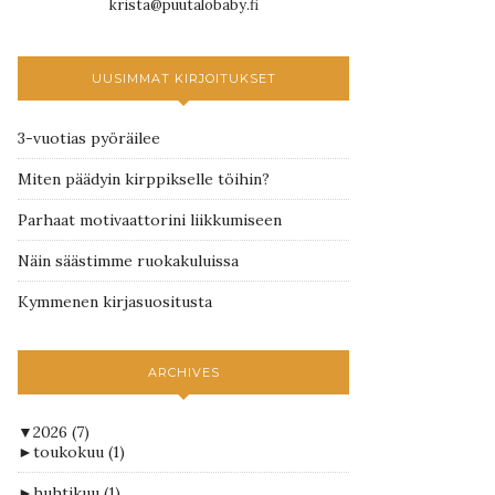
krista@puutalobaby.fi
UUSIMMAT KIRJOITUKSET
3-vuotias pyöräilee
Miten päädyin kirppikselle töihin?
Parhaat motivaattorini liikkumiseen
Näin säästimme ruokakuluissa
Kymmenen kirjasuositusta
ARCHIVES
▼
2026
(7)
►
toukokuu
(1)
►
huhtikuu
(1)