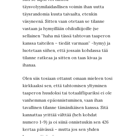
täysvolyymilaidasllisen voimin ihan uutta
täysrandomia kuuta taivaalta, etenkin
väsyneenä. Sitten vaan otetaan se tilanne
vastaan ja hymyillään ohikulkijoille (se
sellainen ”haha mä tässä tahtovan taaperon
kanssa taiteilen – tiedät varmaan” -hymy) ja
luotetaan siihen, että jossain kohdassa tää
tilanne ratkeaa ja sitten on taas kivaa ja
ihanaa.
Olen siis tosiaan ottanut omaan mieleen tosi
kirkkaaksi sen, että tahtomisen yltyminen
taaperon huudoksi tai totaaliflipariksi ei ole
vanhemman epäonnistuminen, vaan ihan
tavallinen tilanne tämänikäisen kanssa. Sitä
kannattaa yrittää välttää (heh kohdat
numero 1-9) ja oi siinä onnistuukin sen 426
kertaa päivässä – mutta jos sen yhden