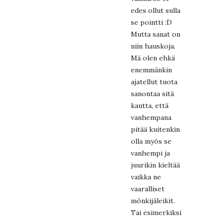
edes ollut sulla
se pointti :D
Mutta sanat on
niin hauskoja.
Mä olen ehkä
enemmänkin
ajatellut tuota
sanontaa sitä
kautta, että
vanhempana
pitää kuitenkin
olla myös se
vanhempi ja
juurikin kieltää
vaikka ne
vaaralliset
mönkijäleikit.
Tai esimerkiksi