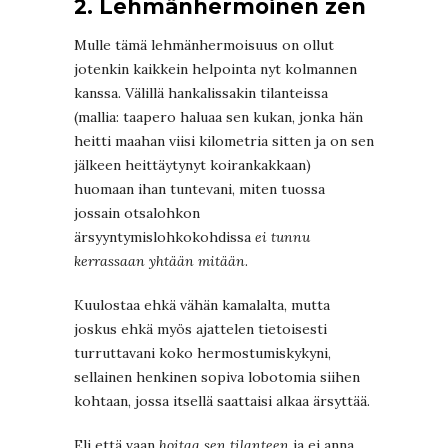
2. Lehmänhermoinen zen
Mulle tämä lehmänhermoisuus on ollut
jotenkin kaikkein helpointa nyt kolmannen
kanssa. Välillä hankalissakin tilanteissa
(mallia: taapero haluaa sen kukan, jonka hän
heitti maahan viisi kilometria sitten ja on sen
jälkeen heittäytynyt koirankakkaan)
huomaan ihan tuntevani, miten tuossa
jossain otsalohkon
ärsyyntymislohkokohdissa
ei tunnu
kerrassaan yhtään mitään
.
Kuulostaa ehkä vähän kamalalta, mutta
joskus ehkä myös ajattelen tietoisesti
turruttavani koko hermostumiskykyni,
sellainen henkinen sopiva lobotomia siihen
kohtaan, jossa itsellä saattaisi alkaa ärsyttää.
Eli että vaan
hoitaa sen tilanteen
ja ei anna