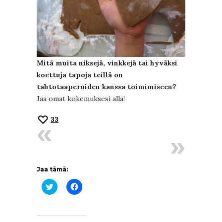
Mitä muita niksejä, vinkkejä tai hyväksi
koettuja tapoja teillä on
tahtotaaperoiden kanssa toimimiseen?
Jaa omat kokemuksesi alla!
33
Jaa tämä:
Jaa
Jaa
Twitterissä(Avautuu
Facebookissa(Avautuu
uudessa
uudessa
ikkunassa)
ikkunassa)