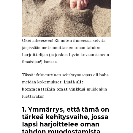
Okei aiheeseen! Eli miten ihmeessä selvitä
järjissään metrinmittaisen oman tahdon
harjoittelijan (ja joskus hyvin kovaan ääneen
ilmaisijan!) kanssa.
Tässä
ultimaattinen selviytymisopas
eli haha
meidän kokemukset.
Lisää alle
kommentteihin omat vinkkisi
muidenkin
luettavaksi!
1. Ymmärrys, että tämä on
tärkeä kehitysvaihe, jossa
lapsi harjoittelee oman
tahdon muodostamista