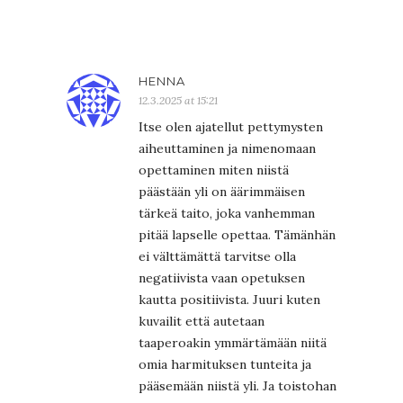
HENNA
12.3.2025 at 15:21
Itse olen ajatellut pettymysten
aiheuttaminen ja nimenomaan
opettaminen miten niistä
päästään yli on äärimmäisen
tärkeä taito, joka vanhemman
pitää lapselle opettaa. Tämänhän
ei välttämättä tarvitse olla
negatiivista vaan opetuksen
kautta positiivista. Juuri kuten
kuvailit että autetaan
taaperoakin ymmärtämään niitä
omia harmituksen tunteita ja
pääsemään niistä yli. Ja toistohan