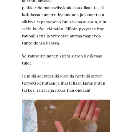
kerran päivässä
päikkäreidenalusväsykiukussa ollaan tässä
kohdassa numero kymmenen ja kannetaan
sätkivä rapataapero huutavana autoon, niin
sekin kuuluu elämään
. Silloin pysytään itse
rauhallisena ja yritetään auttaa taaperoa
tunteidensa kanssa.
Se rauhoittuminen sieltä sitten kyllä taas
tulee.
Ja niillä seesteisillä kivoilla hetkillä sitten
tietysti kehutaan ja ihastellaan lasta: miten
tärkeä, taitava ja rakas hän onkaan!