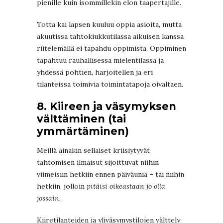
pienille kuin isommillekin elon taapertajille.
Totta kai lapsen kuuluu oppia asioita, mutta
akuutissa tahtokiukkutilassa aikuisen kanssa
riitelemällä ei tapahdu oppimista. Oppiminen
tapahtuu rauhallisessa mielentilassa ja
yhdessä pohtien, harjoitellen ja eri
tilanteissa toimivia toimintatapoja oivaltaen.
8. Kiireen ja väsymyksen
välttäminen (tai
ymmärtäminen)
Meillä ainakin sellaiset kriisiytyvät
tahtomisen ilmaisut sijoittuvat niihin
viimeisiin hetkiin ennen päiväunia – tai niihin
hetkiin, jolloin
pitäisi oikeastaan jo olla
jossain.
Kiiretilanteiden ja yliväsymystilojen välttely