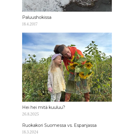
Paluushokissa
18.4.2017
Hei hei mitä kuuluu?
26.8.2025
Ruokakori Suomessa vs. Espanjassa
18.3.2024