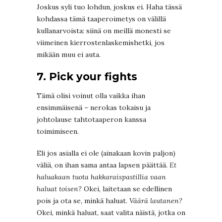
Joskus syli tuo lohdun, joskus ei. Haha tässä
kohdassa tämä taaperoimetys on välillä
kullanarvoista: siinä on meillä monesti se
viimeinen kierrostenlaskemishetki, jos
mikään muu ei auta.
7. Pick your fights
Tämä olisi voinut olla vaikka ihan
ensimmäisenä – nerokas tokaisu ja
johtolause tahtotaaperon kanssa
toimimiseen.
Eli jos asialla ei ole (ainakaan kovin paljon)
väliä, on ihan sama antaa lapsen päättää.
Et
haluakaan tuota hakkaraispastillia vaan
haluat toisen?
Okei, laitetaan se edellinen
pois ja ota se, minkä haluat.
Väärä lautanen?
Okei, minkä haluat, saat valita näistä, jotka on