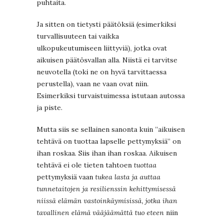
puhtaita.
Ja sitten on tietysti päätöksiä (esimerkiksi
turvallisuuteen tai vaikka
ulkopukeutumiseen liittyviä), jotka ovat
aikuisen päätösvallan alla. Niistä ei tarvitse
neuvotella (toki ne on hyvä tarvittaessa
perustella), vaan ne vaan ovat niin.
Esimerkiksi turvaistuimessa istutaan autossa
ja piste.
Mutta siis se sellainen sanonta kuin ”aikuisen
tehtävä on tuottaa lapselle pettymyksiä” on
ihan roskaa. Siis ihan ihan roskaa. Aikuisen
tehtävä ei ole tieten tahtoen
tuottaa
pettymyksiä vaan
tukea lasta ja auttaa
tunnetaitojen ja resilienssin kehittymisessä
niissä elämän vastoinkäymisissä, jotka ihan
tavallinen elämä vääjäämättä tuo eteen
niin