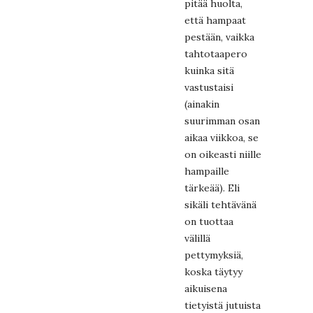
pitää huolta,
että hampaat
pestään, vaikka
tahtotaapero
kuinka sitä
vastustaisi
(ainakin
suurimman osan
aikaa viikkoa, se
on oikeasti niille
hampaille
tärkeää). Eli
sikäli tehtävänä
on tuottaa
välillä
pettymyksiä,
koska täytyy
aikuisena
tietyistä jutuista