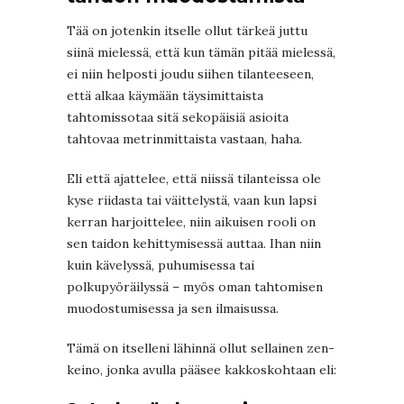
Tää on jotenkin itselle ollut tärkeä juttu
siinä mielessä, että kun tämän pitää mielessä,
ei niin helposti joudu siihen tilanteeseen,
että alkaa käymään täysimittaista
tahtomissotaa sitä sekopäisiä asioita
tahtovaa metrinmittaista vastaan, haha.
Eli että ajattelee, että niissä tilanteissa ole
kyse riidasta tai väittelystä, vaan kun lapsi
kerran harjoittelee, niin aikuisen rooli on
sen taidon kehittymisessä auttaa. Ihan niin
kuin kävelyssä, puhumisessa tai
polkupyöräilyssä – myös oman tahtomisen
muodostumisessa ja sen ilmaisussa.
Tämä on itselleni lähinnä ollut sellainen zen-
keino, jonka avulla pääsee kakkoskohtaan eli: