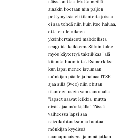
näissä auttaa. Mutta meillä
ainakin koetaan niin paljon
pettymyksiä eli tilanteita joissa
ei saa tehdä niin kuin itse haluaa,
että ei ole oikeen
yksinkertaisesti mahdollista
reagoida kaikkeen. Silloin tulee
myös käytettyä taktiikkaa ”älä
kiinnitä huomiota”. Esimerkiksi
kun lapsi menee istumaan
mönkijän päälle ja haluaa ITSE
ajaa sillä (3vee) niin ohitan
tilanteen usein vain sanomalla
”lapset saavat leikkiä, mutta
eivät ajaa mönkijällä”. Tässä
vaiheessa lapsi saa
raivokohtauksen ja huutaa
mönkijän kyydissä
naamapunaisena ja minä jatkan