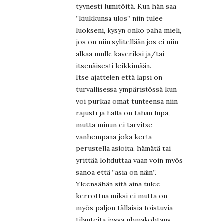
tyynesti lumitöitä. Kun hän saa
”kiukkunsa ulos” niin tulee
luokseni, kysyn onko paha mieli,
jos on niin sylitellään jos ei niin
alkaa mulle kaveriksi ja/tai
itsenäisesti leikkimään.
Itse ajattelen että lapsi on
turvallisessa ympäristössä kun
voi purkaa omat tunteensa niin
rajusti ja hällä on tähän lupa,
mutta minun ei tarvitse
vanhempana joka kerta
perustella asioita, hämätä tai
yrittää lohduttaa vaan voin myös
sanoa että ”asia on näin”.
Yleensähän sitä aina tulee
kerrottua miksi ei mutta on
myös paljon tällaisia toistuvia
tilanteita jossa uhmakohtaus