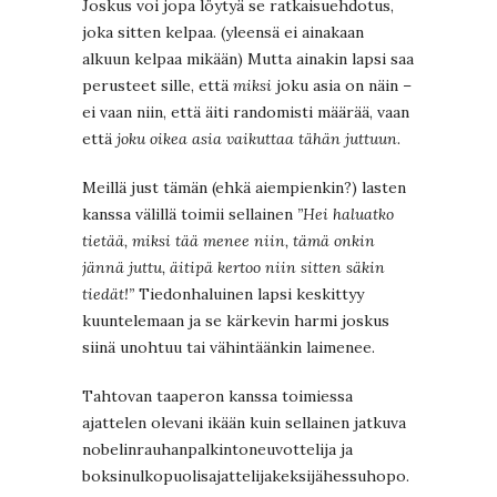
Joskus voi jopa löytyä se ratkaisuehdotus,
joka sitten kelpaa. (yleensä ei ainakaan
alkuun kelpaa mikään) Mutta ainakin lapsi saa
perusteet sille, että
miksi
joku asia on näin –
ei vaan niin, että äiti randomisti määrää, vaan
että
joku oikea asia vaikuttaa tähän juttuun
.
Meillä just tämän (ehkä aiempienkin?) lasten
kanssa välillä toimii sellainen
”Hei haluatko
tietää, miksi tää menee niin, tämä onkin
jännä juttu, äitipä kertoo niin sitten säkin
tiedät!”
Tiedonhaluinen lapsi keskittyy
kuuntelemaan ja se kärkevin harmi joskus
siinä unohtuu tai vähintäänkin laimenee.
Tahtovan taaperon kanssa toimiessa
ajattelen olevani ikään kuin sellainen jatkuva
nobelinrauhanpalkintoneuvottelija ja
boksinulkopuolisajattelijakeksijähessuhopo.