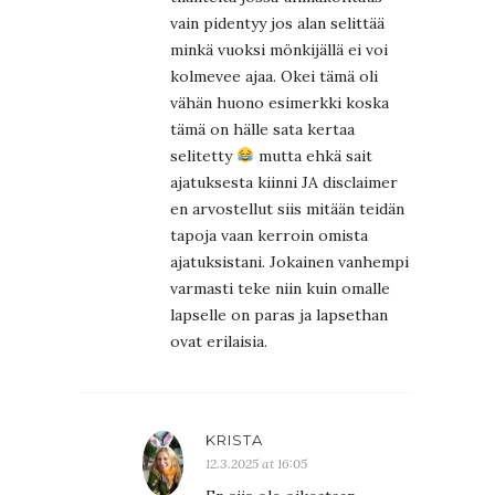
vain pidentyy jos alan selittää
minkä vuoksi mönkijällä ei voi
kolmevee ajaa. Okei tämä oli
vähän huono esimerkki koska
tämä on hälle sata kertaa
selitetty
mutta ehkä sait
ajatuksesta kiinni JA disclaimer
en arvostellut siis mitään teidän
tapoja vaan kerroin omista
ajatuksistani. Jokainen vanhempi
varmasti teke niin kuin omalle
lapselle on paras ja lapsethan
ovat erilaisia.
KRISTA
12.3.2025 at 16:05