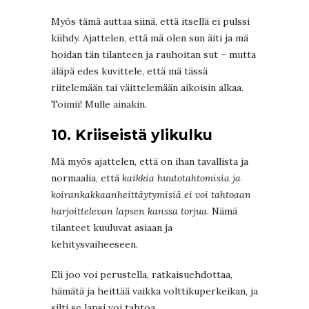
Myös tämä auttaa siinä, että itsellä ei pulssi
kiihdy. Ajattelen, että mä olen sun äiti ja mä
hoidan tän tilanteen ja rauhoitan sut – mutta
äläpä edes kuvittele, että mä tässä
riitelemään tai väittelemään aikoisin alkaa.
Toimii! Mulle ainakin.
10. Kriiseistä ylikulku
Mä myös ajattelen, että on ihan tavallista ja
normaalia, että
kaikkia huutotahtomisia ja
koirankakkaanheittäytymisiä ei voi tahtoaan
harjoittelevan lapsen kanssa torjua
. Nämä
tilanteet kuuluvat asiaan ja
kehitysvaiheeseen.
Eli joo voi perustella, ratkaisuehdottaa,
hämätä ja heittää vaikka volttikuperkeikan, ja
silti se lapsi voi tahtoa