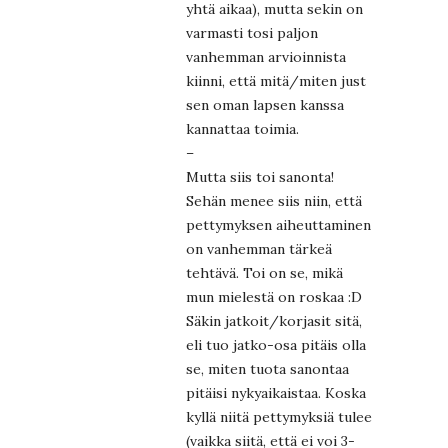
yhtä aikaa), mutta sekin on
varmasti tosi paljon
vanhemman arvioinnista
kiinni, että mitä/miten just
sen oman lapsen kanssa
kannattaa toimia.
–
Mutta siis toi sanonta!
Sehän menee siis niin, että
pettymyksen aiheuttaminen
on vanhemman tärkeä
tehtävä. Toi on se, mikä
mun mielestä on roskaa :D
Säkin jatkoit/korjasit sitä,
eli tuo jatko-osa pitäis olla
se, miten tuota sanontaa
pitäisi nykyaikaistaa. Koska
kyllä niitä pettymyksiä tulee
(vaikka siitä, että ei voi 3-