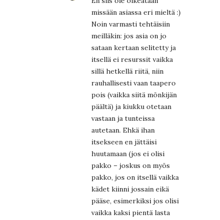
En siis ole oikeataan
missään asiassa eri mieltä :)
Noin varmasti tehtäisiin
meilläkin: jos asia on jo
sataan kertaan selitetty ja
itsellä ei resurssit vaikka
sillä hetkellä riitä, niin
rauhallisesti vaan taapero
pois (vaikka siitä mönkijän
päältä) ja kiukku otetaan
vastaan ja tunteissa
autetaan. Ehkä ihan
itsekseen en jättäisi
huutamaan (jos ei olisi
pakko – joskus on myös
pakko, jos on itsellä vaikka
kädet kiinni jossain eikä
pääse, esimerkiksi jos olisi
vaikka kaksi pientä lasta