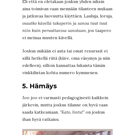
Eli että en oletakaan jonkun yhden niksin
aina toimivan vaan mennään tilanteen mukaan
ja jatkuvaa luovuutta käyttäen. Lauluja, loruja,
osaatko kävellä takaperin ja sanoa tuut tuut
niin kuin peruuttaessa sanotaan
, jos taapero
ei meinaa muuten kävellä.
Joskus mikään ei auta tai omat resurssit ei
sillä hetkellä riitä (kiire, oma väsymys ja niin
edelleen), silloin kannattaa lukaista tämän
vinkkilistan kohta numero kymmenen.
5. Hämäys
Joo joo ei varmasti pedagogisesti kaikkein
järkevin, mutta joskus tilanne on hyvä vaan
saada katkeamaan.
”Kato, lintu!”
on joskus
ihan hyvä ratkaisu.