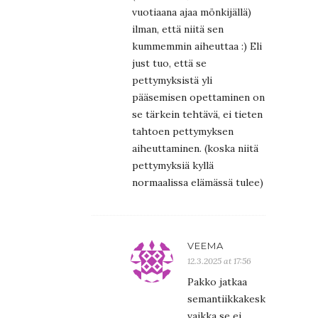
vuotiaana ajaa mönkijällä)
ilman, että niitä sen
kummemmin aiheuttaa :) Eli
just tuo, että se
pettymyksistä yli
pääsemisen opettaminen on
se tärkein tehtävä, ei tieten
tahtoen pettymyksen
aiheuttaminen. (koska niitä
pettymyksiä kyllä
normaalissa elämässä tulee)
VEEMA
12.3.2025 at 17:56
Pakko jatkaa
semantiikkakeskustelua,
vaikka se ei