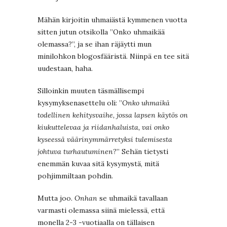
Mähän kirjoitin uhmaiästä kymmenen vuotta
sitten jutun otsikolla ”Onko uhmaikää
olemassa?”, ja se ihan räjäytti mun
minilohkon blogosfääristä. Niinpä en tee sitä
uudestaan, haha.
Silloinkin muuten täsmällisempi
kysymyksenasettelu oli: ”
Onko uhmaikä
todellinen kehitysvaihe, jossa lapsen käytös on
kiukuttelevaa ja riidanhaluista, vai onko
kyseessä väärinymmärretyksi tulemisesta
johtuva turhautuminen?
” Sehän tietysti
enemmän kuvaa sitä kysymystä, mitä
pohjimmiltaan pohdin.
Mutta joo.
Onhan
se uhmaikä tavallaan
varmasti olemassa siinä mielessä, että
monella 2-3 -vuotiaalla on tällaisen