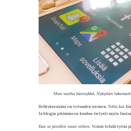
Mun vanha kännykkä. Nykyään lukemattom
Selityksessäni on totuuden siemen.
Totta kai
kän
Ja blogin pitämiseen kuuluu tietysti myös Inst
Kun se jäisikin vaan siihen
. Voisin tehdä työni j