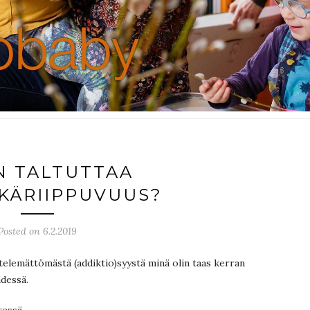
N TALTUTTAA
KÄRIIPPUVUUS?
Posted on 6.2.2019
telemättömästä (addiktio)syystä minä olin taas kerran
ädessä.
ressä.