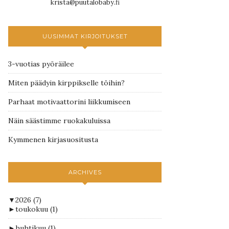
krista@puutalobaby.fi
UUSIMMAT KIRJOITUKSET
3-vuotias pyöräilee
Miten päädyin kirppikselle töihin?
Parhaat motivaattorini liikkumiseen
Näin säästimme ruokakuluissa
Kymmenen kirjasuositusta
ARCHIVES
▼
2026
(7)
►
toukokuu
(1)
►
huhtikuu
(1)