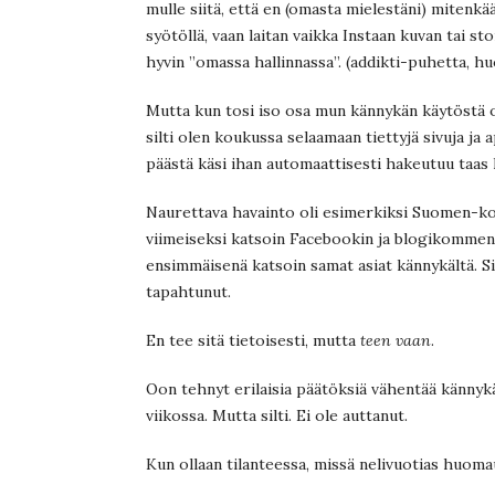
mulle siitä, että en (omasta mielestäni) mitenkää
syötöllä, vaan laitan vaikka Instaan kuvan tai stor
hyvin ”omassa hallinnassa”. (addikti-puhetta, 
Mutta kun tosi iso osa mun kännykän käytöstä 
silti olen koukussa selaamaan tiettyjä sivuja ja
päästä käsi ihan automaattisesti hakeutuu taas
Naurettava havainto oli esimerkiksi Suomen-kodi
viimeiseksi katsoin Facebookin ja blogikommenti
ensimmäisenä katsoin samat asiat kännykältä. Si
tapahtunut.
En tee sitä tietoisesti, mutta
teen vaan
.
Oon tehnyt erilaisia päätöksiä vähentää känny
viikossa. Mutta silti. Ei ole auttanut.
Kun ollaan tilanteessa, missä nelivuotias huoma