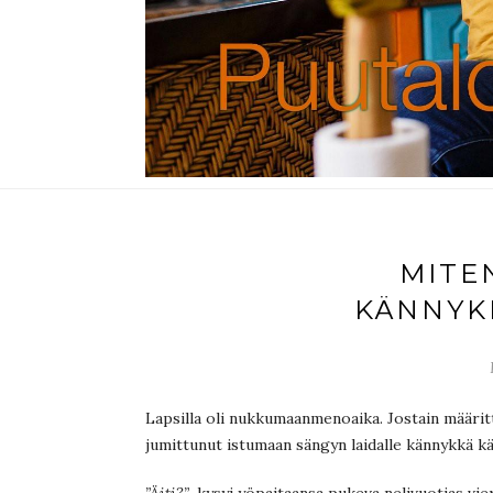
MITE
KÄNNYK
Lapsilla oli nukkumaanmenoaika. Jostain määrit
jumittunut istumaan sängyn laidalle kännykkä k
”Äiti?”
, kysyi yöpaitaansa pukeva nelivuotias vie