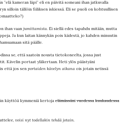
n ”elä kameran läpi” eli en päivitä someani ihan jatkuvalla
yn silloin tällöin fiiliksen iskiessä. Eli se puoli on kohtuullisen
huomaatteko?)
on ihan vaan
jumittamista
. Ei siellä edes tapahdu mitään, mutta
 appeja. Ja kun laitan kännykän pois kädestä, jo kahden minuutin
 hamuamaan sitä päälle.
ssa se, että saatoin nousta tietokoneelta, jossa just
t. Kävelin portaat yläkertaan. Heti ylös päästyäni
is että jos sen
portaiden kävelyn aikana
ois jotain netissä
kän käyttöä kymmeniä kertoja
elämässäni
vuodessa
kuukaudessa
uttelee,
voisi nyt todellakin tehdä jotain
.