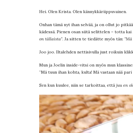
Hei. Olen Krista. Olen kännykkäriippuvainen.
Onhan tämä nyt ihan selvää, ja on ollut jo pit
kädessä. Pienen osan siitä selittelen – totta kai 
on tällaista”
. Ja sitten te tiedätte myös tän:
”Mä 
Joo joo. Iltalehden nettisivulla just roikuin kli
Mun ja Joelin inside-vitsi on myös mun klassine
”Mä tuun ihan kohta, kulta! Mä vastaan nää par
Sen kun kuulee, niin se tarkoittaa, että
juu en ol