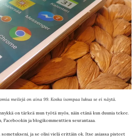
ia meilejä on aina 99. Koska isompaa lukua se ei näytä.
nykkä on tärkeä mun työtä myös, näin etänä kun duunia tekee.
an, Facebookin ja blogikommenttien seurantaaa.
a sometukseni, ja se olisi vielä erittäin ok. Itse asiassa pisteet