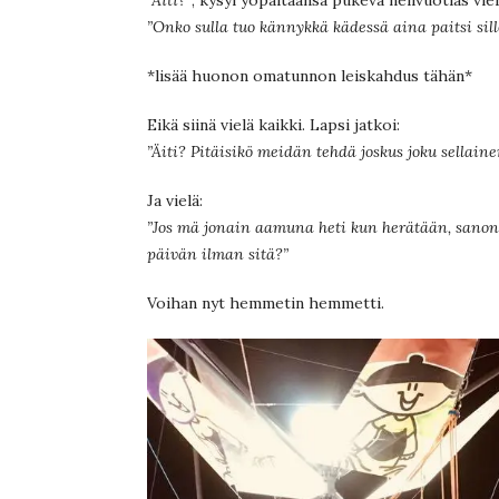
”Onko sulla tuo kännykkä kädessä aina paitsi sillo
*lisää huonon omatunnon leiskahdus tähän*
Eikä siinä vielä kaikki. Lapsi jatkoi:
”Äiti? Pitäisikö meidän tehdä joskus joku sellain
Ja vielä:
”Jos mä jonain aamuna heti kun herätään, sanon s
päivän ilman sitä?”
Voihan nyt hemmetin hemmetti.