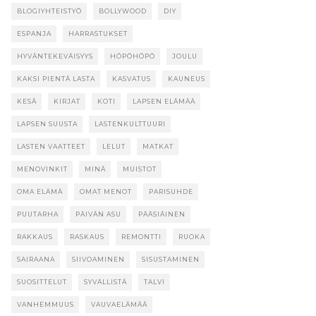
BLOGIYHTEISTYÖ
BOLLYWOOD
DIY
ESPANJA
HARRASTUKSET
HYVÄNTEKEVÄISYYS
HÖPÖHÖPÖ
JOULU
KAKSI PIENTÄ LASTA
KASVATUS
KAUNEUS
KESÄ
KIRJAT
KOTI
LAPSEN ELÄMÄÄ
LAPSEN SUUSTA
LASTENKULTTUURI
LASTEN VAATTEET
LELUT
MATKAT
MENOVINKIT
MINÄ
MUISTOT
OMA ELÄMÄ
OMAT MENOT
PARISUHDE
PUUTARHA
PÄIVÄN ASU
PÄÄSIÄINEN
RAKKAUS
RASKAUS
REMONTTI
RUOKA
SAIRAANA
SIIVOAMINEN
SISUSTAMINEN
SUOSITTELUT
SYVÄLLISTÄ
TALVI
VANHEMMUUS
VAUVAELÄMÄÄ