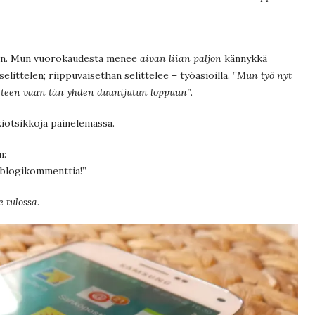
kään. Mun vuorokaudesta menee
aivan liian paljon
kännykkä
selittelen; riippuvaisethan selittelee – työasioilla. ”
Mun työ nyt
teen vaan tän yhden duunijutun loppuun”
.
kkiotsikkoja painelemassa.
n:
i blogikommenttia!”
e tulossa
.