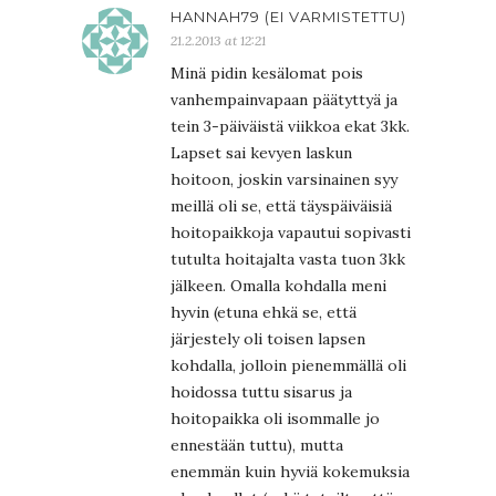
HANNAH79 (EI VARMISTETTU)
21.2.2013 at 12:21
Minä pidin kesälomat pois
vanhempainvapaan päätyttyä ja
tein 3-päiväistä viikkoa ekat 3kk.
Lapset sai kevyen laskun
hoitoon, joskin varsinainen syy
meillä oli se, että täyspäiväisiä
hoitopaikkoja vapautui sopivasti
tutulta hoitajalta vasta tuon 3kk
jälkeen. Omalla kohdalla meni
hyvin (etuna ehkä se, että
järjestely oli toisen lapsen
kohdalla, jolloin pienemmällä oli
hoidossa tuttu sisarus ja
hoitopaikka oli isommalle jo
ennestään tuttu), mutta
enemmän kuin hyviä kokemuksia