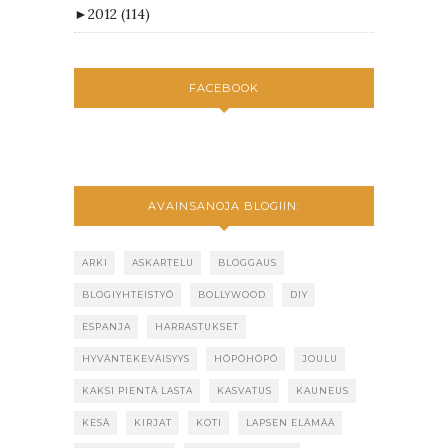
►
2012
(114)
FACEBOOK
AVAINSANOJA BLOGIIN:
ARKI
ASKARTELU
BLOGGAUS
BLOGIYHTEISTYÖ
BOLLYWOOD
DIY
ESPANJA
HARRASTUKSET
HYVÄNTEKEVÄISYYS
HÖPÖHÖPÖ
JOULU
KAKSI PIENTÄ LASTA
KASVATUS
KAUNEUS
KESÄ
KIRJAT
KOTI
LAPSEN ELÄMÄÄ