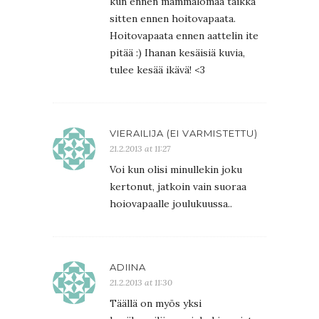
kun ennen mammalomaa taikka
sitten ennen hoitovapaata.
Hoitovapaata ennen aattelin ite
pitää :) Ihanan kesäisiä kuvia,
tulee kesää ikävä! <3
VIERAILIJA (EI VARMISTETTU)
21.2.2013 at 11:27
Voi kun olisi minullekin joku
kertonut, jatkoin vain suoraa
hoiovapaalle joulukuussa..
ADIINA
21.2.2013 at 11:30
Täällä on myös yksi