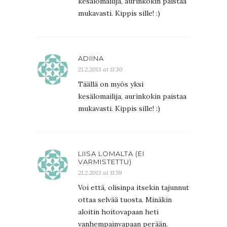
kesälomailija, aurinkokin paistaa
mukavasti. Kippis sille! :)
ADIINA
21.2.2013 at 11:30
Täällä on myös yksi
kesälomailija, aurinkokin paistaa
mukavasti. Kippis sille! :)
LIISA LOMALTA (EI
VARMISTETTU)
21.2.2013 at 11:59
Voi että, olisinpa itsekin tajunnut
ottaa selvää tuosta. Minäkin
aloitin hoitovapaan heti
vanhempainvapaan perään.