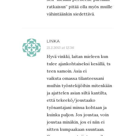
ratkaisun” pitää olla myös muille
vähintäänkin siedettävä.
LINKA
21.2.2013 at 12:36
Hyvä vinkki, laitan mieleen kun
tulee ajankohtaiseksi kesällä, ts
teen samoin. Asia ei
vaikuta omassa tilanteessani
muihin työntekijöihin mitenkään
ja ajattelen asian siltä kantilta,
että tekeekö/joustaako
työnantajani minua kohtaan ja
kuinka paljon. Jos joustaa, voin
joustaa minäkin, jos ei niin ei
sitten kumpaakaan suuntaan.