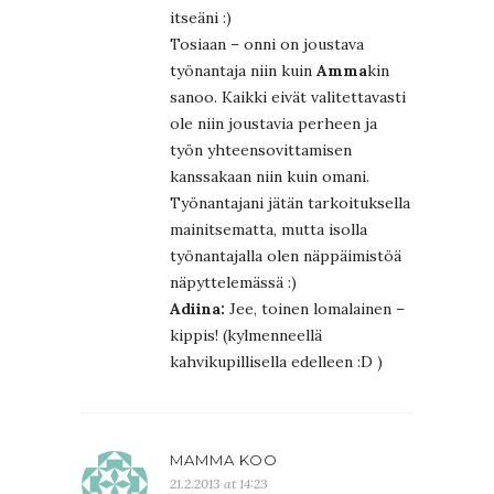
itseäni :)
Tosiaan – onni on joustava
työnantaja niin kuin
Amma
kin
sanoo. Kaikki eivät valitettavasti
ole niin joustavia perheen ja
työn yhteensovittamisen
kanssakaan niin kuin omani.
Työnantajani jätän tarkoituksella
mainitsematta, mutta isolla
työnantajalla olen näppäimistöä
näpyttelemässä :)
Adiina:
Jee, toinen lomalainen –
kippis! (kylmenneellä
kahvikupillisella edelleen :D )
MAMMA KOO
21.2.2013 at 14:23