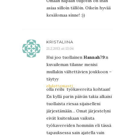
Omaan napaan tuijotus on ihan
asiaa silloin tällöin. Oikein hyvää
kesälomaa sinne! :))
KRISTALIINA
21.2.2013 at 13:04
Hui joo tuollainen
Hannah79
:n
kuvaileman tilanne menisi
mullakin vältettävien joukkoon –
täytyy
ehdottomasti
olla reilu työkavereita kohtaan!
En kyllä parin päivän takia alkaisi
tuollaista riesaa sijaiselleni
järjestämään… Omat järjestelyni
eivät kuitenkaan vaikuta
työkavereiden hommiin eli tässä
tapauksessa sain ajatella vain