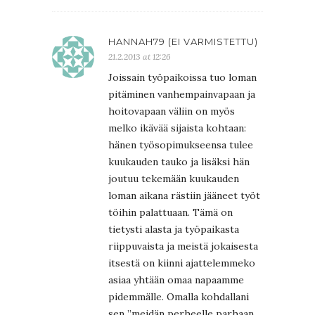
HANNAH79 (EI VARMISTETTU)
21.2.2013 at 12:26
Joissain työpaikoissa tuo loman
pitäminen vanhempainvapaan ja
hoitovapaan väliin on myös
melko ikävää sijaista kohtaan:
hänen työsopimukseensa tulee
kuukauden tauko ja lisäksi hän
joutuu tekemään kuukauden
loman aikana rästiin jääneet työt
töihin palattuaan. Tämä on
tietysti alasta ja työpaikasta
riippuvaista ja meistä jokaisesta
itsestä on kiinni ajattelemmeko
asiaa yhtään omaa napaamme
pidemmälle. Omalla kohdallani
sen ”meidän perheelle parhaan