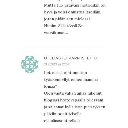
Mutta tuo ystäväsi metodikin on
hyvä ja voisi onnistua itselläni,
joten pidän sen mielessä.
Nimim. Säästössä 2:t
vuosilomat…
UTELIAS (EI VARMISTETTU)
21.2.2013 at 12:08
hei. missä olet muuten
työskennellyt ennen mamma
lomaa?
Olen vasta vähän aikaa lukenut
blogiasi hoitovapaalla ollessani
ja sä annat kyllä ison piristyksen
päiviin positiivisella
elämänasenteella :)