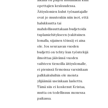
aikana on paljon muuallakin kuin
opettajien keskuudessa.
Äitiyslomien kulut työnantajalle
ovat jo muutenkin niin isot, että
halukkuutta tai
mahdollisuuttakaan budjetoida
tuplamiehitykseen (vakituinen
lomalla, sijainen töissä) ei aina
ole. Jos seuraavan vuoden
budjetti on tehty kun työntekijä
ilmoittaa jäävänsä vuoden
vaihteen tienoilla äitiyslomalle,
ei pienissä firmoissa varsinkaan
palkkakuluihin ole moista
ylijäämää useinkaan laskettu.
Tämä siis ei koskenut Kristaa,
mutta on todellisuus monessa
paikassa.