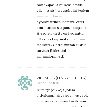
hoitovapaalla vai kesälomalla,
ellei nyt sit kyseessä olisi jonkun
niin hullunkurinen
byrokraattinen kiemura, ettei
loman ajaksi saa palkata sijaista.
Hienointa tietty on huomatta,
että oma työpanokseni on niin
merkittävä, ettei mitään sijaisia
tarvittu jäädessäni
mammalomalle :D
VIERAILIJA (EI VARMISTETTU)
22.2.2013 at 10:45
Niitä työpaikkoja, joissa
äitiyslomasijaisen sopimus ei ole
voimassa vakituisen kesäloman