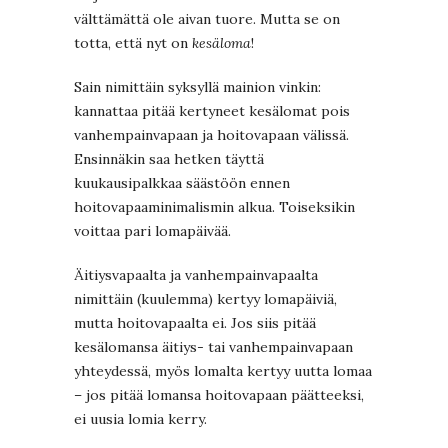
välttämättä ole aivan tuore. Mutta se on
totta, että nyt on
kesäloma
!
Sain nimittäin syksyllä mainion vinkin:
kannattaa pitää kertyneet kesälomat pois
vanhempainvapaan ja hoitovapaan välissä.
Ensinnäkin saa hetken täyttä
kuukausipalkkaa säästöön ennen
hoitovapaaminimalismin alkua. Toiseksikin
voittaa pari lomapäivää.
Äitiysvapaalta ja vanhempainvapaalta
nimittäin (kuulemma) kertyy lomapäiviä,
mutta hoitovapaalta ei. Jos siis pitää
kesälomansa äitiys- tai vanhempainvapaan
yhteydessä, myös lomalta kertyy uutta lomaa
– jos pitää lomansa hoitovapaan päätteeksi,
ei uusia lomia kerry.