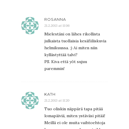
ROSANNA
21.2.2013 at 11:06
Mielestäni on lähes rikollista
julkaista tuollaisia kesäfiiliskuvia
helmikuussa. ;) Ai miten niin
kyllästyttää talvi?
PS. Kiva että yöt sujuu
paremmin!
KATH
21.2.2013 at 11:20
Tuo oliskin näppärä tapa pitää
lomapäiviä, miten ystäväsi pitää!
Meillä ei ole muita vaihtoehtoja