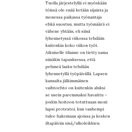
Tuolla järjestelyllä ei myöskään
töissä ole enää ketään sijaista ja
monessa paikassa työnantaja
ehkä suostuu, mutta työmäärä ei
vähene yhtään, eli siinä
lyhennetyssä viikossa tehdään
kuitenkin koko viikon työt.
Aikuiselle tilanne on tietty sama
siinäkin tapauksessa, että
pehmeä lasku tehdään
lyhennetyllä työpäivällä. Lapsen
kannalta jälkimmäinen
vaihtoehto on kuitenkin aluksi
se usein paremmaksi havaittu –
joskin hoitoon totuttuaan moni
lapsi protestoi, kun vanhempi
tulee hakemaan ajoissa ja kesken
iltapäivän sisä/ulkoleikkien.