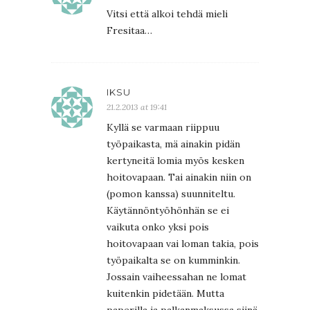
Vitsi että alkoi tehdä mieli
Fresitaa…
IKSU
21.2.2013 at 19:41
Kyllä se varmaan riippuu
työpaikasta, mä ainakin pidän
kertyneitä lomia myös kesken
hoitovapaan. Tai ainakin niin on
(pomon kanssa) suunniteltu.
Käytännöntyöhönhän se ei
vaikuta onko yksi pois
hoitovapaan vai loman takia, pois
työpaikalta se on kumminkin.
Jossain vaiheessahan ne lomat
kuitenkin pidetään. Mutta