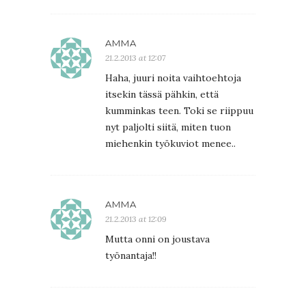
AMMA
21.2.2013 at 12:07
Haha, juuri noita vaihtoehtoja
itsekin tässä pähkin, että
kumminkas teen. Toki se riippuu
nyt paljolti siitä, miten tuon
miehenkin työkuviot menee..
AMMA
21.2.2013 at 12:09
Mutta onni on joustava
työnantaja!!