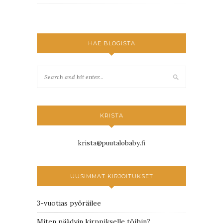
HAE BLOGISTA
KRISTA
krista@puutalobaby.fi
UUSIMMAT KIRJOITUKSET
3-vuotias pyöräilee
Miten päädyin kirppikselle töihin?