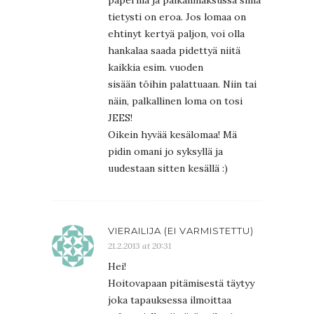
paperilla ja palkanmaksussa siinä
tietysti on eroa. Jos lomaa on
ehtinyt kertyä paljon, voi olla
hankalaa saada pidettyä niitä
kaikkia esim. vuoden
sisään töihin palattuaan. Niin tai
näin, palkallinen loma on tosi
JEES!
Oikein hyvää kesälomaa! Mä
pidin omani jo syksyllä ja
uudestaan sitten kesällä :)
VIERAILIJA (EI VARMISTETTU)
21.2.2013 at 20:31
Hei!
Hoitovapaan pitämisestä täytyy
joka tapauksessa ilmoittaa