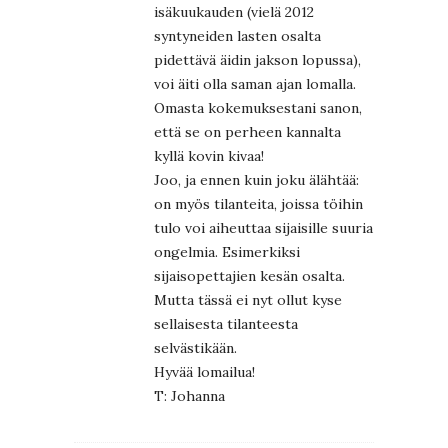
isäkuukauden (vielä 2012
syntyneiden lasten osalta
pidettävä äidin jakson lopussa),
voi äiti olla saman ajan lomalla.
Omasta kokemuksestani sanon,
että se on perheen kannalta
kyllä kovin kivaa!
Joo, ja ennen kuin joku älähtää:
on myös tilanteita, joissa töihin
tulo voi aiheuttaa sijaisille suuria
ongelmia. Esimerkiksi
sijaisopettajien kesän osalta.
Mutta tässä ei nyt ollut kyse
sellaisesta tilanteesta
selvästikään.
Hyvää lomailua!
T: Johanna