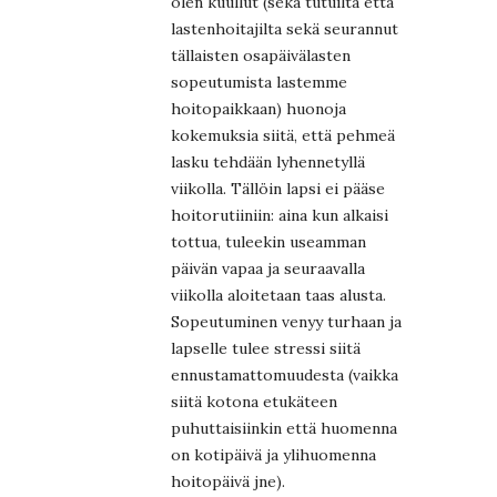
olen kuullut (sekä tutuilta että
lastenhoitajilta sekä seurannut
tällaisten osapäivälasten
sopeutumista lastemme
hoitopaikkaan) huonoja
kokemuksia siitä, että pehmeä
lasku tehdään lyhennetyllä
viikolla. Tällöin lapsi ei pääse
hoitorutiiniin: aina kun alkaisi
tottua, tuleekin useamman
päivän vapaa ja seuraavalla
viikolla aloitetaan taas alusta.
Sopeutuminen venyy turhaan ja
lapselle tulee stressi siitä
ennustamattomuudesta (vaikka
siitä kotona etukäteen
puhuttaisiinkin että huomenna
on kotipäivä ja ylihuomenna
hoitopäivä jne).