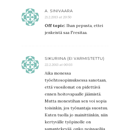
A. SINIVAARA
21.2.2013 at 20:50
Off topic:
Ihan pepusta, ettei
jenkeistä saa Fresitaa.
SIKURIINA (EI VARMISTETTU)
22.2.2013 at 00:03
Aika monessa
työehtosopimuksessa sanotaan,
että vuosilomat on pidettävä
ennen hoitovapaalle jäämistä.
Mutta monestihan sen voi sopia
toisinkin, jos työnantaja suostuu.
Kuten tuolla jo mainittiinkin, niin
kertyvälle työpinolle on
samantekevää, onko poissaolija