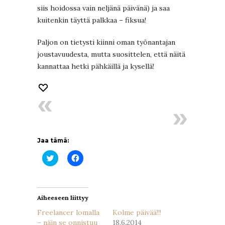
siis hoidossa vain neljänä päivänä) ja saa
kuitenkin täyttä palkkaa – fiksua!
Paljon on tietysti kiinni oman työnantajan
joustavuudesta, mutta suosittelen, että näitä
kannattaa hetki pähkäillä ja kysellä!
Jaa tämä:
Jaa
Jaa
Twitterissä(Avautuu
Facebookissa(Avautuu
uudessa
uudessa
ikkunassa)
ikkunassa)
Aiheeseen liittyy
Freelancer lomalla
Kolme päivää!!!
– näin se onnistuu
18.6.2014