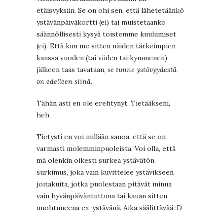
etäisyyksiin. Se on ohi sen, että lähetetäänkö
ystävänpäiväkortti (ei) tai muistetaanko
säännöllisesti kysyä toistemme kuulumiset
(ei). Että kun me sitten näiden tärkeimpien
kanssa vuoden (tai viiden tai kymmenen)
jälkeen taas tavataan,
se tunne ystävyydestä
on edelleen siinä
.
Tähän asti en ole erehtynyt. Tietääkseni,
heh.
Tietysti en voi millään sanoa, että se on
varmasti molemminpuoleista. Voi olla, että
mä olenkin oikesti surkea ystävätön
surkimus, joka vain kuvittelee ystävikseen
joitakuita, jotka puolestaan pitävät minua
vain hyvänpäiväntuttuna tai kauan sitten
unohtuneena ex-ystävänä. Aika säälittävää :D