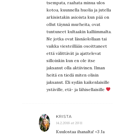
tsempata, raahata minua ulos
kotoa, kuunnella huolia ja jutella
arkisistakin asioista kun pää on
ollut täynnä murheita, ovat
tuntuneet kultaakin kalliimmalta.
Ne jotka ovat läsnäolollaan tai
vaikka viesteillään osoittaneet
että välittävät ja ajattelevat
silloinkin kun en ole itse
jaksanut olla aktiivinen. Ilman
heitä en tiedä miten olisin
jaksanut. Eli sydän kaikenlaisille
ystäville, etä- ja lähisellaisille
KRISTA
14.2.2018 at 20:11
Kuulostaa ihanalta! <3 Ja