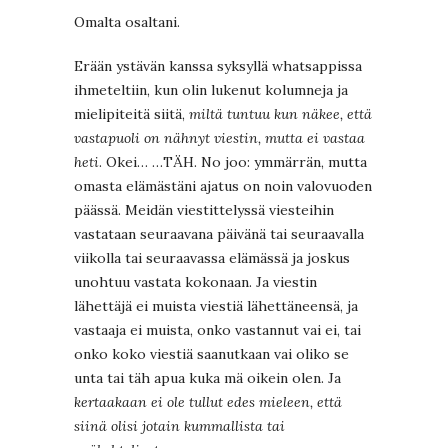
Omalta osaltani.
Erään ystävän kanssa syksyllä whatsappissa
ihmeteltiin, kun olin lukenut kolumneja ja
mielipiteitä siitä,
miltä tuntuu kun näkee, että
vastapuoli on nähnyt viestin, mutta ei vastaa
heti
. Okei… …TÄH. No joo: ymmärrän, mutta
omasta elämästäni ajatus on noin valovuoden
päässä. Meidän viestittelyssä viesteihin
vastataan seuraavana päivänä tai seuraavalla
viikolla tai seuraavassa elämässä ja joskus
unohtuu vastata kokonaan. Ja viestin
lähettäjä ei muista viestiä lähettäneensä, ja
vastaaja ei muista, onko vastannut vai ei, tai
onko koko viestiä saanutkaan vai oliko se
unta tai täh apua kuka mä oikein olen. Ja
kertaakaan ei ole tullut edes mieleen, että
siinä olisi jotain kummallista tai