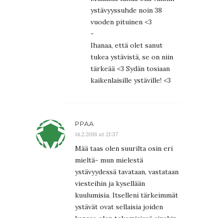
ystävyyssuhde noin 38
vuoden pituinen <3
-
Ihanaa, että olet sanut
tukea ystävistä, se on niin
tärkeää <3 Sydän tosiaan
kaikenlaisille ystäville! <3
PPAA
14.2.2018 at 21:37
Mää taas olen suurilta osin eri
mieltä- mun mielestä
ystävyydessä tavataan, vastataan
viesteihin ja kysellään
kuulumisia. Itselleni tärkeimmät
ystävät ovat sellaisia joiden