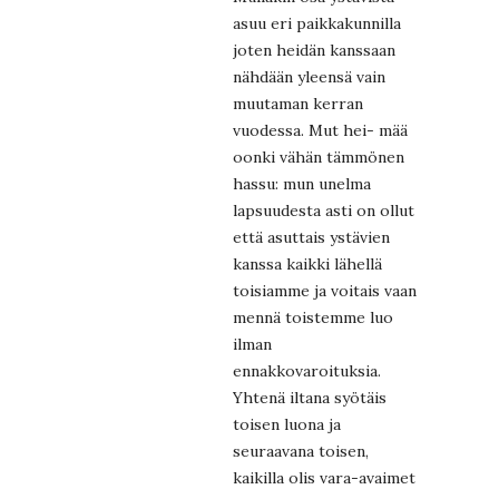
asuu eri paikkakunnilla
joten heidän kanssaan
nähdään yleensä vain
muutaman kerran
vuodessa. Mut hei- mää
oonki vähän tämmönen
hassu: mun unelma
lapsuudesta asti on ollut
että asuttais ystävien
kanssa kaikki lähellä
toisiamme ja voitais vaan
mennä toistemme luo
ilman
ennakkovaroituksia.
Yhtenä iltana syötäis
toisen luona ja
seuraavana toisen,
kaikilla olis vara-avaimet