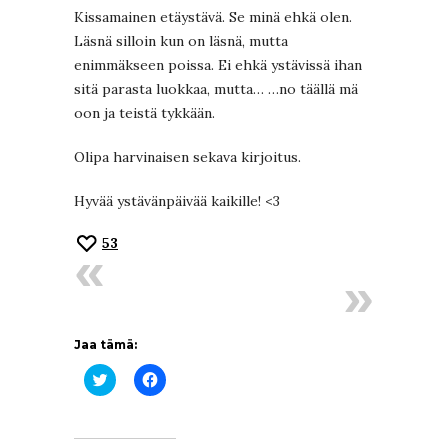
Kissamainen etäystävä. Se minä ehkä olen.
Läsnä silloin kun on läsnä, mutta
enimmäkseen poissa. Ei ehkä ystävissä ihan
sitä parasta luokkaa, mutta… …no täällä mä
oon ja teistä tykkään.
Olipa harvinaisen sekava kirjoitus.
Hyvää ystävänpäivää kaikille! <3
53
Jaa tämä:
Jaa
Jaa
Twitterissä(Avautuu
Facebookissa(Avautuu
uudessa
uudessa
ikkunassa)
ikkunassa)