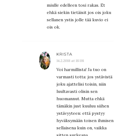
miulle edelleen tosi rakas. Et
ehkä siekin tietäisit jos ois joku
sellanen ystis jolle tää kuvio ei
ois ok.
KRISTA
14.2.2018 at 18:08
Voi harmillista! Ja tuo on
varmasti totta: jos ystävistä
joku ajattelisi toisin, niin
luultavasti olisin sen
huomannut. Mutta ehkä
tämäkin just kuuluu siihen
ystävyyteen: että pystyy
hyväksymään toisen ihmisen
sellaisena kuin on, vaikka
sitten surkeana