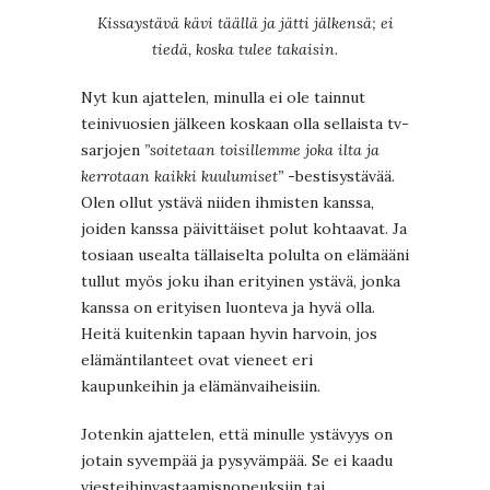
Kissaystävä kävi täällä ja jätti jälkensä; ei
tiedä, koska tulee takaisin.
Nyt kun ajattelen, minulla ei ole tainnut
teinivuosien jälkeen koskaan olla sellaista tv-
sarjojen
”soitetaan toisillemme joka ilta ja
kerrotaan kaikki kuulumiset”
-bestisystävää.
Olen ollut ystävä niiden ihmisten kanssa,
joiden kanssa päivittäiset polut kohtaavat. Ja
tosiaan usealta tällaiselta polulta on elämääni
tullut myös joku ihan erityinen ystävä, jonka
kanssa on erityisen luonteva ja hyvä olla.
Heitä kuitenkin tapaan hyvin harvoin, jos
elämäntilanteet ovat vieneet eri
kaupunkeihin ja elämänvaiheisiin.
Jotenkin ajattelen, että minulle ystävyys on
jotain syvempää ja pysyvämpää. Se ei kaadu
viesteihinvastaamisnopeuksiin tai