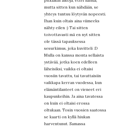
pitkiäkin aikoja, ettei nähdä,
mutta sitten kun nähdään, se
yhteys tuntuu löytyvän nopeesti.
Ihan kuin oltais aina viimeeks
nähty eilen :) Tai sitten
toivottavasti mä en nyt sitten
ole tässä tapauksessa
sesurkimus, joka kuvitteli :D
Mulla on kanssa monta sellaista
ystävää, jotka koen edelleen
läheisiksi, vaikka ei oltaisi
vuosiin tavattu, tai tavattaisiin
vaikkapa kerran vuodessa, kun
elämäntilanteet on vieneet eri
kaupunkeihin. Ja aina tavatessa
on kuin ei oltaisi erossa
oltukaan. Tosin vuosien saatossa
se kaarti on kyllä hiukan
harventunut. Samassa