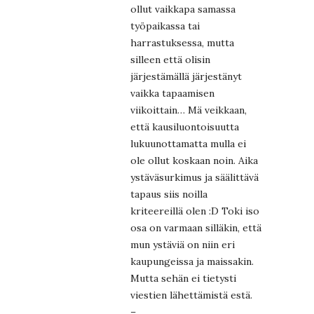
ollut vaikkapa samassa
työpaikassa tai
harrastuksessa, mutta
silleen että olisin
järjestämällä järjestänyt
vaikka tapaamisen
viikoittain… Mä veikkaan,
että kausiluontoisuutta
lukuunottamatta mulla ei
ole ollut koskaan noin. Aika
ystäväsurkimus ja säälittävä
tapaus siis noilla
kriteereillä olen :D Toki iso
osa on varmaan silläkin, että
mun ystäviä on niin eri
kaupungeissa ja maissakin.
Mutta sehän ei tietysti
viestien lähettämistä estä.
–