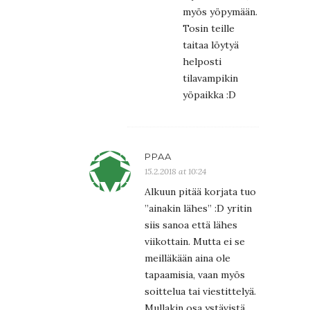
myös yöpymään.
Tosin teille
taitaa löytyä
helposti
tilavampikin
yöpaikka :D
PPAA
15.2.2018 at 10:24
Alkuun pitää korjata tuo
”ainakin lähes” :D yritin
siis sanoa että lähes
viikottain. Mutta ei se
meilläkään aina ole
tapaamisia, vaan myös
soittelua tai viestittelyä.
Mullakin osa ystävistä