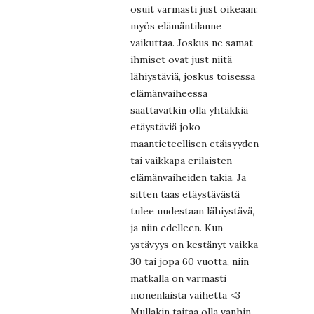
osuit varmasti just oikeaan:
myös elämäntilanne
vaikuttaa. Joskus ne samat
ihmiset ovat just niitä
lähiystäviä, joskus toisessa
elämänvaiheessa
saattavatkin olla yhtäkkiä
etäystäviä joko
maantieteellisen etäisyyden
tai vaikkapa erilaisten
elämänvaiheiden takia. Ja
sitten taas etäystävästä
tulee uudestaan lähiystävä,
ja niin edelleen. Kun
ystävyys on kestänyt vaikka
30 tai jopa 60 vuotta, niin
matkalla on varmasti
monenlaista vaihetta <3
Mullakin taitaa olla vanhin