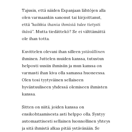
Tajusin, että näiden Espanjaan lähtöjen alla
olen varmaankin sanonut tai kirjoittanut,
että
”kaikkia ihania ihmisiä tulee tietysti
ikävä”
. Mutta tiedättekö? Se ei välttämättä
ole ihan totta.
Kuvittelen olevani ihan silleen
ystävällinen
ihminen. Juttelen muiden kanssa, tutustun
helposti uusiin ihmisiin ja mun kanssa on
varmasti ihan kiva olla samassa huoneessa.
Olen tosi tyytyväinen sellaiseen
hyväntuuliseen yhdessä olemiseen ihmisten
kanssa.
Sitten on niitä, joiden kanssa on
ensikohtaamisesta asti helppo olla. Syntyy
automaattisesti sellainen luonnollinen yhteys
ja sitä ihmistä alkaa pitää ystävänään. Se