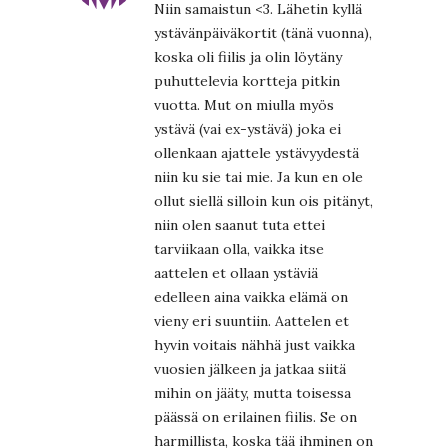
Niin samaistun <3. Lähetin kyllä
ystävänpäiväkortit (tänä vuonna),
koska oli fiilis ja olin löytäny
puhuttelevia kortteja pitkin
vuotta. Mut on miulla myös
ystävä (vai ex-ystävä) joka ei
ollenkaan ajattele ystävyydestä
niin ku sie tai mie. Ja kun en ole
ollut siellä silloin kun ois pitänyt,
niin olen saanut tuta ettei
tarviikaan olla, vaikka itse
aattelen et ollaan ystäviä
edelleen aina vaikka elämä on
vieny eri suuntiin. Aattelen et
hyvin voitais nähhä just vaikka
vuosien jälkeen ja jatkaa siitä
mihin on jääty, mutta toisessa
päässä on erilainen fiilis. Se on
harmillista, koska tää ihminen on