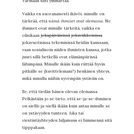
Varmaan silti ymmärtää.
Vaikka en suoranaisesti ikävöi, minulle on
tärkeää, että
nämä ihmiset ovat olemassa.
Ne
ihmiset ovat minulle tärkeitä, vaikka en
olisikaan
jokapäiväisissä
jokaviikkoisissa
jokavuotisissa tekemisissä heidän kanssaan,
vaan sosialisoin niiden ihmisten kanssa, jotka
juuri sillä hetkellä ovat elämänpiirissä
lähimpänä. Minulle ikään kuin riittää hyvin
pitkälle se (kuvittelemani?) henkinen yhteys,
mikä minulla näihin syvempiin ystäviin on.
Se, että tiedän hänen olevan olemassa.
Pelkästään jo se tieto, että se-ja-se-ihminen
on siellä-ja-siellä ikään kuin antaa minulle se
on ystävyyden tunteen. Aika tai
viestintäyhteyden hiljaisuus ei himmennä sitä
tipppakaan.