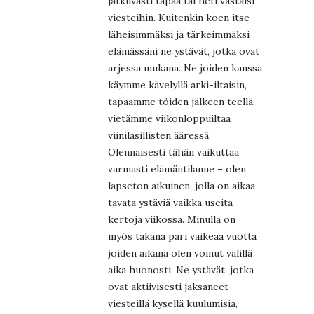
jatkuvasti tapaa tai heti vastaisi
viesteihin. Kuitenkin koen itse
läheisimmäksi ja tärkeimmäksi
elämässäni ne ystävät, jotka ovat
arjessa mukana. Ne joiden kanssa
käymme kävelyllä arki-iltaisin,
tapaamme töiden jälkeen teellä,
vietämme viikonloppuiltaa
viinilasillisten ääressä.
Olennaisesti tähän vaikuttaa
varmasti elämäntilanne – olen
lapseton aikuinen, jolla on aikaa
tavata ystäviä vaikka useita
kertoja viikossa. Minulla on
myös takana pari vaikeaa vuotta
joiden aikana olen voinut välillä
aika huonosti. Ne ystävät, jotka
ovat aktiivisesti jaksaneet
viesteillä kysellä kuulumisia,