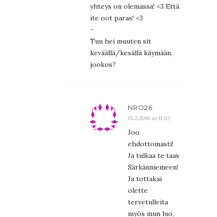
yhteys on olemassa! <3 Että
ite oot paras! <3
-
Tuu hei muuten sit
keväällä/kesällä käymään,
jookos?
NRO26
15.2.2018 at 11:32
Joo
ehdottomasti!
Ja tulkaa te taas
Särkänniemeen!
Ja tottakai
olette
tervetulleita
myös mun luo,