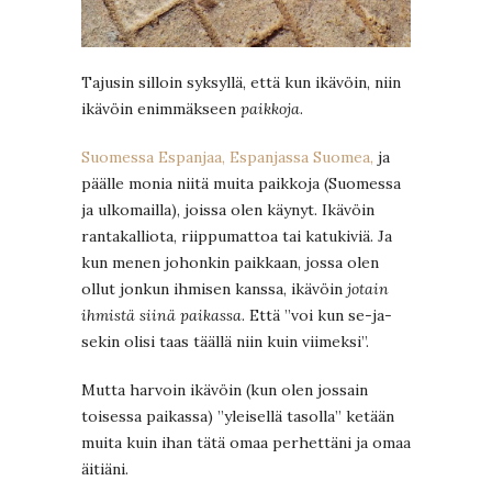
Tajusin silloin syksyllä, että kun ikävöin, niin
ikävöin enimmäkseen
paikkoja
.
Suomessa Espanjaa, Espanjassa Suomea,
ja
päälle monia niitä muita paikkoja (Suomessa
ja ulkomailla), joissa olen käynyt. Ikävöin
rantakalliota, riippumattoa tai katukiviä. Ja
kun menen johonkin paikkaan, jossa olen
ollut jonkun ihmisen kanssa, ikävöin
jotain
ihmistä siinä paikassa
. Että ”voi kun se-ja-
sekin olisi taas täällä niin kuin viimeksi”.
Mutta harvoin ikävöin (kun olen jossain
toisessa paikassa) ”yleisellä tasolla” ketään
muita kuin ihan tätä omaa perhettäni ja omaa
äitiäni.