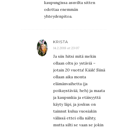
kaupungissa asuvilta sitten
odottaa enemmän
yhteydenpitoa.
KRISTA
14.2.2018 at 23:07
Ja siis hitsi mitä mekin
ollaan oltu jo ystäviä –
jotain 20 vuotta! Kääk! Siinä
ollaan aika monta
elämänvaihetta (ja
poikaystävää, heh) ja maata
ja kaupunkia ja etäisyyttä
käyty läpi, ja joskus on
tainnut kulua vuosiakin
välissä ettei olla nähty,
mutta silti se vaan se jokin