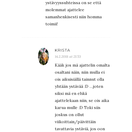
ystävyyssuhteissa on se että
molemmat ajattelee
samanhenkisesti niin homma
toimii!
KRISTA
14.2.2018 at 21:53
Kääk jos mä ajattelin omalta
osaltani näin, niin mulla ei
ois aikuisiällä tainnut olla
yhtään ystävää :D …joten
siksi mä en ehkä
ajattelekaan niin, se ois aika
karua mulle :D Toki siis
joskus on ollut
viikoittain/päivittäin
tavattavia ystäviä, jos oon