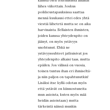
kanssa olen tekemisissä ainakin
lähes viikottain. Joskus
poikkeustapauksissa saattaa
mennä kuukausi ettei edes yhtä
viestiä lähetetä mutta se on aika
harvinaista. Sellaisten ihmisten,
joiden kanssa yhteydenpito on
jäänyt, on myös ystävyys
unohtunut. Ehkä ne
ystävyyssuhteet jatkuisivat jos
yhteydenpito alkaisi taas, mutta
epäilen. Jos välissä on vuosia,
toinen tuntuu ihan eri ihmiseltä-
ja niin paljon on tapahtunutkin!
Lisäksi itse kyllä odotan myös
että ystävät on kiinnostuneita
mun asioista, kuten myös mää
heidän asioistaan:) mutta
tärkeintä näissä munkin