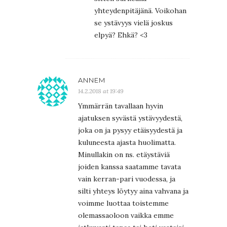
yhteydenpitäjänä. Voikohan
se ystävyys vielä joskus
elpyä? Ehkä? <3
ANNEM
14.2.2018 at 19:49
Ymmärrän tavallaan hyvin
ajatuksen syvästä ystävyydestä,
joka on ja pysyy etäisyydestä ja
kuluneesta ajasta huolimatta.
Minullakin on ns. etäystäviä
joiden kanssa saatamme tavata
vain kerran-pari vuodessa, ja
silti yhteys löytyy aina vahvana ja
voimme luottaa toistemme
olemassaoloon vaikka emme