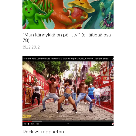
”Mun kännykkä on pöllitty!” (eli äitipää osa
78)
19.12.2012
Rock vs. reggaeton