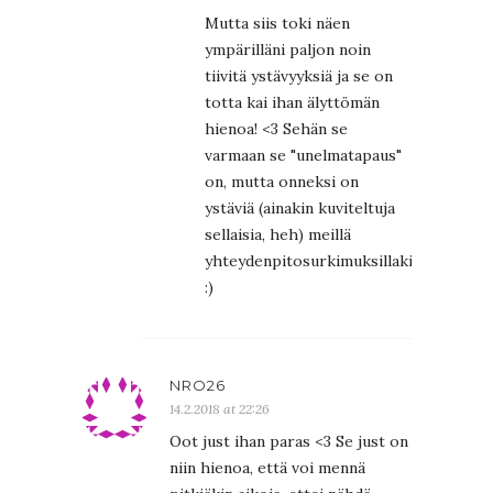
Mutta siis toki näen
ympärilläni paljon noin
tiivitä ystävyyksiä ja se on
totta kai ihan älyttömän
hienoa! <3 Sehän se
varmaan se "unelmatapaus"
on, mutta onneksi on
ystäviä (ainakin kuviteltuja
sellaisia, heh) meillä
yhteydenpitosurkimuksillakin
:)
NRO26
14.2.2018 at 22:26
Oot just ihan paras <3 Se just on
niin hienoa, että voi mennä