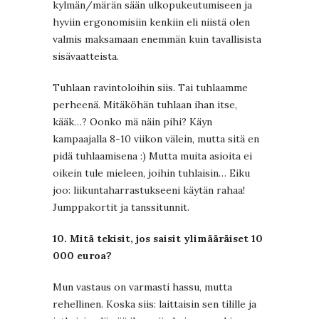
kylmän/märän sään ulkopukeutumiseen ja
hyviin ergonomisiin kenkiin eli niistä olen
valmis maksamaan enemmän kuin tavallisista
sisävaatteista.
Tuhlaan ravintoloihin siis. Tai tuhlaamme
perheenä. Mitäköhän tuhlaan ihan itse,
kääk…? Oonko mä näin pihi? Käyn
kampaajalla 8-10 viikon välein, mutta sitä en
pidä tuhlaamisena :) Mutta muita asioita ei
oikein tule mieleen, joihin tuhlaisin… Eiku
joo: liikuntaharrastukseeni käytän rahaa!
Jumppakortit ja tanssitunnit.
10. Mitä tekisit, jos saisit ylimääräiset 10
000 euroa?
Mun vastaus on varmasti hassu, mutta
rehellinen. Koska siis: laittaisin sen tilille ja