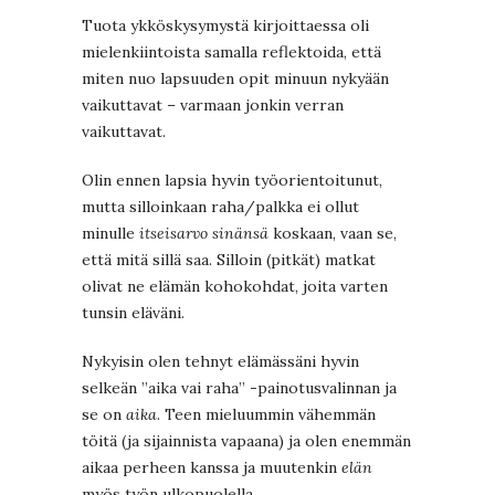
Tuota ykköskysymystä kirjoittaessa oli
mielenkiintoista samalla reflektoida, että
miten nuo lapsuuden opit minuun nykyään
vaikuttavat – varmaan jonkin verran
vaikuttavat.
Olin ennen lapsia hyvin työorientoitunut,
mutta silloinkaan raha/palkka ei ollut
minulle
itseisarvo sinänsä
koskaan, vaan se,
että mitä sillä saa. Silloin (pitkät) matkat
olivat ne elämän kohokohdat, joita varten
tunsin eläväni.
Nykyisin olen tehnyt elämässäni hyvin
selkeän ”aika vai raha” -painotusvalinnan ja
se on
aika
. Teen mieluummin vähemmän
töitä (ja sijainnista vapaana) ja olen enemmän
aikaa perheen kanssa ja muutenkin
elän
myös työn ulkopuolella.