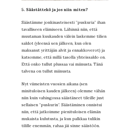
5. Säästättekö ja jos niin miten?
Säästämme jonkinasteisesti ”puskuria” ihan
tavalliseen elämiseen. Lähinnä niin, että
muutaman kuukauden välein laskemme tilien
saldot (yleensä sen jälkeen, kun olen
maksanut yrittäjän alvit ja ennakkoverot) ja
katsomme, että millä tasolla yhteissaldo on.
Että onko tullut plussaa vai miinusta. Tänä
talvena on tullut miinusta.
Nyt viimeisten vuosien aikana (sen
minituloisen kauden jälkeen) olemme vähän
niin kuin vahingossa säästäneet tileille just
sellaisen ”puskurin”. Säästäminen onnistui
niin, että jatkoimme pienituloisen elämän
mukaista kulutusta, ja kun palkkaa tulikin
tilille enemmän, rahaa jäi sinne säästöön.