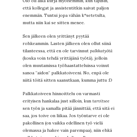
Olo oli aika kurja myöhemmin, kun tajusin,
että kollegat ja assistentitkin saivat paljon
enemmän. Tuntui jopa vähän k*setetulta,
mutta niin kai se sitten menee.
Sen jälkeen olen yrittänyt pyytää
rohkeammin. Lasten jälkeen olen ollut siinä
tilanteessa, että en ole tarvinnut
palkkatyötä
(koska voin tehdä yrittäjänä työtä), jolloin
olen muutamissa työhaastatteluissa voinut
sanoa ”aidon” palkkatoiveeni. No, enpä ole
niitä töitä sitten saanutkaan, kumma juttu :D
Palkkatoiveen hinnoittelu on varmasti
erityisen hankalaa just silloin, kun
tarvitsee
sen työn ja samalla pitää jännittää, että sitä ei
saa, jos toive on liikaa. Jos työntarve ei ole
pakollinen (on vaikka edellinen työ vielä
olemassa ja hakee vain parempaa), niin ehkä