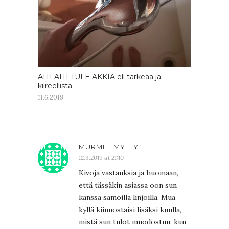
ÄITI ÄITI TULE ÄKKIÄ eli tärkeää ja
kiireellistä
11.6.2019
MURMELIMYTTY
12.3.2019 at 21:10
Kivoja vastauksia ja huomaan,
että tässäkin asiassa oon sun
kanssa samoilla linjoilla. Mua
kyllä kiinnostaisi lisäksi kuulla,
mistä sun tulot muodostuu, kun