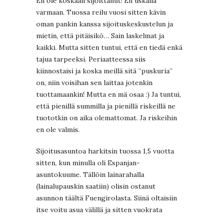
En ole koskaan sijoittanut! En uskalla
varmaan. Tuossa reilu vuosi sitten kävin
oman pankin kanssa sijoituskeskustelun ja
mietin, että pitäisikö… Sain laskelmat ja
kaikki. Mutta sitten tuntui, että en tiedä enkä
tajua tarpeeksi. Periaatteessa siis
kiinnostaisi ja koska meillä sitä ”puskuria”
on, niin voisihan sen laittaa jotenkin
tuottamaankin! Mutta en mä osaa :) Ja tuntui,
että pienillä summilla ja pienillä riskeillä ne
tuototkin on aika olemattomat. Ja riskeihin
en ole valmis.
Sijoitusasuntoa harkitsin tuossa 1,5 vuotta
sitten, kun minulla oli Espanjan-
asuntokuume. Tällöin lainarahalla
(lainalupauskin saatiin) olisin ostanut
asunnon täältä Fuengirolasta. Siinä oltaisiin
itse voitu asua välillä ja sitten vuokrata