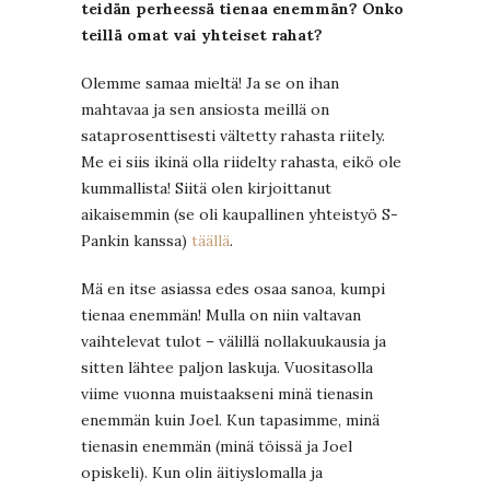
teidän perheessä tienaa enemmän? Onko
teillä omat vai yhteiset rahat?
Olemme samaa mieltä! Ja se on ihan
mahtavaa ja sen ansiosta meillä on
sataprosenttisesti vältetty rahasta riitely.
Me ei siis ikinä olla riidelty rahasta, eikö ole
kummallista! Siitä olen kirjoittanut
aikaisemmin (se oli kaupallinen yhteistyö S-
Pankin kanssa)
täällä
.
Mä en itse asiassa edes osaa sanoa, kumpi
tienaa enemmän! Mulla on niin valtavan
vaihtelevat tulot – välillä nollakuukausia ja
sitten lähtee paljon laskuja. Vuositasolla
viime vuonna muistaakseni minä tienasin
enemmän kuin Joel. Kun tapasimme, minä
tienasin enemmän (minä töissä ja Joel
opiskeli). Kun olin äitiyslomalla ja