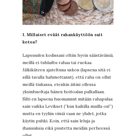
1. Millaiset eväät rahankäyttöön sait
kotoa?
Lapsuuden kodissani oltiin hyvin säästäväisiä,
meillä ei tuhlailtu rahaa tai ruokaa.
Jälkikäteen ajateltuna uskon (lapsena sitä ei
sillä tavalla hahmottanut), että raha on ollut
meillä tiukassa, etenkin äitini ollessa
yksinhuoltaja hänen hoitoalan palkallaan.
Silti en lapsena huomannut mitään rahapulaa:
sain vaikka Levikset (”kun kaikilla muilla on!”)
mutta en tyyliin viisiä vaan ne yhdet, jotka
käytin puhki. Koin, että sain leluja ja
ihanuuksia eikä puutetta meidän perheessä
ollut.