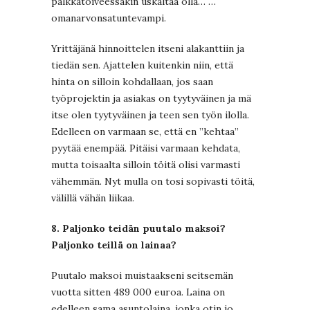
palkkatoiveessakin uskaltaa olla… …
omanarvonsatuntevampi.
Yrittäjänä hinnoittelen itseni alakanttiin ja
tiedän sen. Ajattelen kuitenkin niin, että
hinta on silloin kohdallaan, jos saan
työprojektin ja asiakas on tyytyväinen ja mä
itse olen tyytyväinen ja teen sen työn ilolla.
Edelleen on varmaan se, että en ”kehtaa”
pyytää enempää. Pitäisi varmaan kehdata,
mutta toisaalta silloin töitä olisi varmasti
vähemmän. Nyt mulla on tosi sopivasti töitä,
välillä vähän liikaa.
8. Paljonko teidän puutalo maksoi?
Paljonko teillä on lainaa?
Puutalo maksoi muistaakseni seitsemän
vuotta sitten 489 000 euroa. Laina on
edelleen sama asuntolaina, jonka otin jo