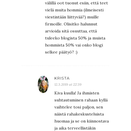
välillä oot tuonut esiin, että teet
vielä muita hommia (ilmeisesti
viestintään liittyvää?) muille
firmoille. Olisitko halunnut
arvioida sitä osuuttaa, että
tuleeko blogista 50% ja muista
hommista 50% vai onko blogi
selkee päätyö? :)
KRISTA
12.3.2019 at 22:39
Kiva kuulla! Ja ihmisten
suhtautuminen rahaan kyllä
vaihtelee tosi paljon, sen
näistä rahakeskusteluista
huomaa ja se on kiinnostava
ja aika terveellistäkin