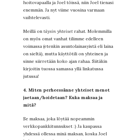
hoitovapaalla ja Joel töissä, niin Joel tienasi
enemmän. Ja nyt viime vuosina varmaan
vaihtelevasti.
Meillä on
täysin yhteiset
rahat. Molemmilla
on myös omat vanhat tilimme edelleen
voimassa (etenkin asuntolainasyistä eli laina
on sieltä), mutta käyttötili on yhteinen ja
sinne siirretään koko ajan rahaa. Siitäkin
kirjoitin tuossa samassa yllä linkatussa
jutussa!
4. Miten perheessänne yhteiset menot
jaetaan/hoidetaan? Kuka maksaa ja
mitä?
Se maksaa, joka löytää nopeammin
verkkopankkitunnukset :) Ja kaupassa
yhdessä ollessa minä maksan, koska Joel