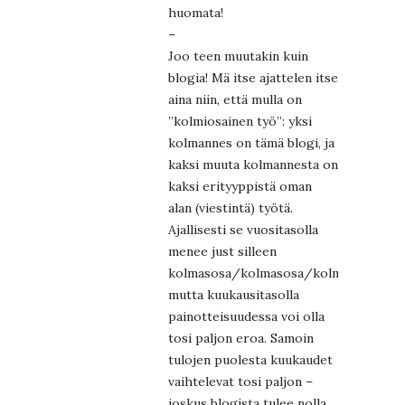
huomata!
–
Joo teen muutakin kuin
blogia! Mä itse ajattelen itse
aina niin, että mulla on
”kolmiosainen työ”: yksi
kolmannes on tämä blogi, ja
kaksi muuta kolmannesta on
kaksi erityyppistä oman
alan (viestintä) työtä.
Ajallisesti se vuositasolla
menee just silleen
kolmasosa/kolmasosa/kolmasosa,
mutta kuukausitasolla
painotteisuudessa voi olla
tosi paljon eroa. Samoin
tulojen puolesta kuukaudet
vaihtelevat tosi paljon –
joskus blogista tulee nolla