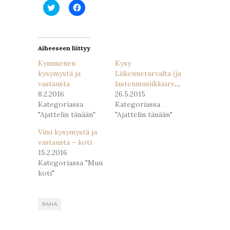
Jaa
Jaa
Twitterissä(Avautuu
Facebookissa(Avautuu
uudessa
uudessa
ikkunassa)
ikkunassa)
Aiheeseen liittyy
Kymmenen
Kysy
kysymystä ja
Liikenneturvalta (ja
vastausta
lastenmusiikkiarvonta)
8.2.2016
26.5.2015
Kategoriassa
Kategoriassa
"Ajattelin tänään"
"Ajattelin tänään"
Viisi kysymystä ja
vastausta – koti
15.2.2016
Kategoriassa "Muu
koti"
RAHA