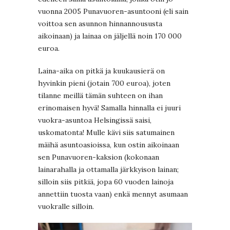
vuonna 2005 Punavuoren-asuntooni (eli sain
voittoa sen asunnon hinnannoususta
aikoinaan) ja lainaa on jäljellä noin 170 000
euroa.
Laina-aika on pitkä ja kuukausierä on
hyvinkin pieni (jotain 700 euroa), joten
tilanne meillä tämän suhteen on ihan
erinomaisen hyvä! Samalla hinnalla ei juuri
vuokra-asuntoa Helsingissä saisi,
uskomatonta! Mulle kävi siis satumainen
mäihä asuntoasioissa, kun ostin aikoinaan
sen Punavuoren-kaksion (kokonaan
lainarahalla ja ottamalla järkkyison lainan;
silloin siis pitkiä, jopa 60 vuoden lainoja
annettiin tuosta vaan) enkä mennyt asumaan
vuokralle silloin.