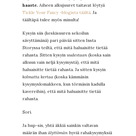
haaste.
Aiheen alkujuuret taitavat löytyä
Tickle Your Fancy -blogista täältä
. Ja
täältäpä tulee myös minulta!
Kysyin siis (keskisuuren sekoilun
sävyttämänä) pari päivää sitten Insta
Storyssa teiltä, että mitä haluaisitte tietää
rahasta. Sitten kysyin
uudestaan
(koska sain
alkuun vain neljä kysymystä), että mitä
haluaisitte tietää rahasta. Ja sitten kysyin
kolmatta kertaa
(koska kämmäsin
kysymyslomakkeen, kun törmäsin kadulla
kavereihin), että mitä haluaisitte tietää
rahasta.
Sori.
Ja hup-sis, yhtä äkkiä sainkin valtavan
määrän ihan
älyttömän
hyviä rahakysymyksiä