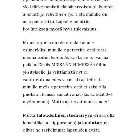
yksi tärkeimmistä elämänarvoista oli
kunnon
ammatti ja rehellinen työ
. Tätä minulle on
aina painotettu. Lapsille haluttiin
koulutuksen myötä hyvä tulevaisuus.
Monia oppeja en ole noudattanut –
esimerkiksi minulle opetettiin, että pitää
mennä töihin
kunnalle
, koska se on varma
paikka. Ei siis MISSÄÄN NIMESSÄ töihin
yksityiselle, ja yrittämistä nyt ei
vaihtoehtona edes varmasti ajateltu. Ja
minulle myös opetettiin, että ei saisi olla
puolison kanssa samat rahat (ks. kohdat 3-4
myöhemmin). Mutta ajat ovat muuttuneet!
Mutta
taloudellinen itsenäisyys
(ei saa olla
kenestäkään riippuvainen) ja
koulutus
, ne
olivat ne tärkeimmät lapsuuden eväät.