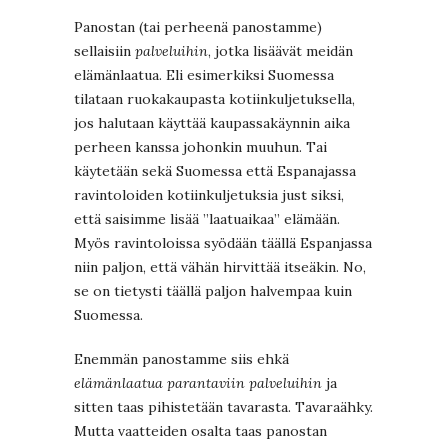
Panostan (tai perheenä panostamme)
sellaisiin
palveluihin
, jotka lisäävät meidän
elämänlaatua. Eli esimerkiksi Suomessa
tilataan ruokakaupasta kotiinkuljetuksella,
jos halutaan käyttää kaupassakäynnin aika
perheen kanssa johonkin muuhun. Tai
käytetään sekä Suomessa että Espanajassa
ravintoloiden kotiinkuljetuksia just siksi,
että saisimme lisää ”laatuaikaa” elämään.
Myös ravintoloissa syödään täällä Espanjassa
niin paljon, että vähän hirvittää itseäkin. No,
se on tietysti täällä paljon halvempaa kuin
Suomessa.
Enemmän panostamme siis ehkä
elämänlaatua parantaviin palveluihin
ja
sitten taas pihistetään tavarasta. Tavaraähky.
Mutta vaatteiden osalta taas panostan