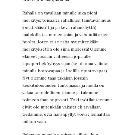
Rahalla on tavallaan minulle aika pieni
merkitys; toisaalta rahallinen taustavarmuus
(omat säästöt ja järkevä rahankäyttö)
mahdollistaa monen asian ja vähentää arjen
huolta. Joten ei se raha nyt mitenkään
merkityksetön ole siinä mielessä! Olemme
eläneet jossain vaiheessa jopa alle
lapsiperheköyhyysrajan (se oli oma valinta;
minulla hoitovapaa ja Joelilla opintovapaa).
Nyt olemme taas takaisin jossain
keskituloisuuden tuntumassa ja meillä on
vakaa taloudellinen tilanne ja tulemme
toimeen ihan sopivasti. Toki työtilanteemme
eivät ole mitenkään vakaita eli tavallaan
tiedämme, että häränpyllyt voivat lennähtää
milloin vaan.
Rahaa on minulle sopivasti silloin, kun