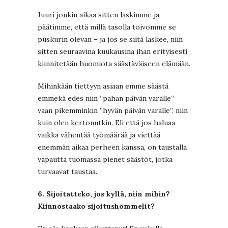
Juuri jonkin aikaa sitten laskimme ja
päätimme, että millä tasolla toivomme se
puskurin olevan – ja jos se siitä laskee, niin
sitten seuraavina kuukausina ihan erityisesti
kiinnitetään huomiota säästäväiseen elämään.
Mihinkään tiettyyn asiaan emme säästä
emmekä edes niin ”pahan päivän varalle”
vaan pikemminkin ”hyvän päivän varalle”, niin
kuin olen kertonutkin. Eli että jos haluaa
vaikka vähentää työmäärää ja viettää
enemmän aikaa perheen kanssa, on taustalla
vapautta tuomassa pienet säästöt, jotka
turvaavat taustaa.
6. Sijoitatteko, jos kyllä, niin mihin?
Kiinnostaako sijoitushommelit?