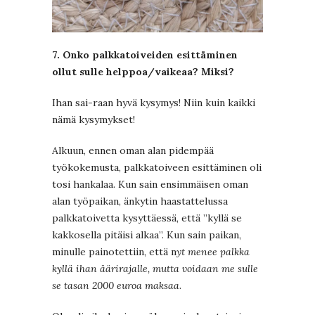
7. Onko palkkatoiveiden esittäminen
ollut sulle helppoa/vaikeaa? Miksi?
Ihan sai-raan hyvä kysymys! Niin kuin kaikki
nämä kysymykset!
Alkuun, ennen oman alan pidempää
työkokemusta, palkkatoiveen esittäminen oli
tosi hankalaa. Kun sain ensimmäisen oman
alan työpaikan, änkytin haastattelussa
palkkatoivetta kysyttäessä, että ”kyllä se
kakkosella pitäisi alkaa”. Kun sain paikan,
minulle painotettiin, että n
yt menee palkka
kyllä ihan äärirajalle, mutta voidaan me sulle
se tasan 2000 euroa maksaa
.