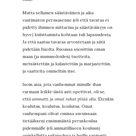
Mutta sellainen säästäväinen ja aika
vaatimaton perusasenne (eli että tavaraa ei
pidetty ihmisen mittarina ja säästäväisyys on
hyve) kuluttamista kohtaan tuli lapsuudesta.
Ja että saatua tavaraa arvostetaan ja siitä
pidetään huolta. Ruoassa suosittiin oman
maan (ja mummoloiden) tuotteita,
metsästettiin ja kalastettiin ja marjastettiin,
ja vaatteita ommeltiin itse.
Isoin asia, jota vanhemmat minulle ihan
varmaan leikki-iästä asti opettivat, oli se,
että
ammatti ja omat rahat pitää olla
. Etenkin
koulutus, koulutus, koulutus. Omat
vanhempani olivat omissa suvuissaan
tietääkseni ensimmäistä peruskoulua
pidemmälle (eli ammatilliseen kouluun)
opiskellutta sukupolvea ja heille varmasti