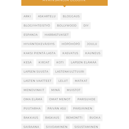
ARKI
ASKARTELU
BLOGGAUS
BLOGIYHTEISTYÖ
BOLLYWOOD
DIY
ESPANJA
HARRASTUKSET
HYVÄNTEKEVÄISYYS
HÖPÖHÖPÖ
JOULU
KAKSI PIENTÄ LASTA
KASVATUS
KAUNEUS
KESÄ
KIRJAT
KOTI
LAPSEN ELÄMÄÄ
LAPSEN SUUSTA
LASTENKULTTUURI
LASTEN VAATTEET
LELUT
MATKAT
MENOVINKIT
MINÄ
MUISTOT
OMA ELÄMÄ
OMAT MENOT
PARISUHDE
PUUTARHA
PÄIVÄN ASU
PÄÄSIÄINEN
RAKKAUS
RASKAUS
REMONTTI
RUOKA
SAIRAANA
SIIVOAMINEN
SISUSTAMINEN