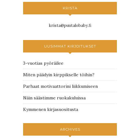
KRISTA
krista@puutalobaby.fi
UUSIMMAT KIRJOITUKSET
3-vuotias pyöräilee
Miten päädyin kirppikselle töihin?
Parhaat motivaattorini liikkumiseen
Näin säästimme ruokakuluissa
Kymmenen kirjasuositusta
ARCHIVES