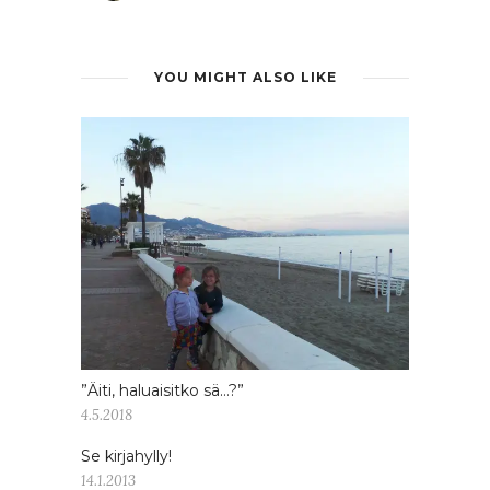
YOU MIGHT ALSO LIKE
”Äiti, haluaisitko sä…?”
4.5.2018
Se kirjahylly!
14.1.2013