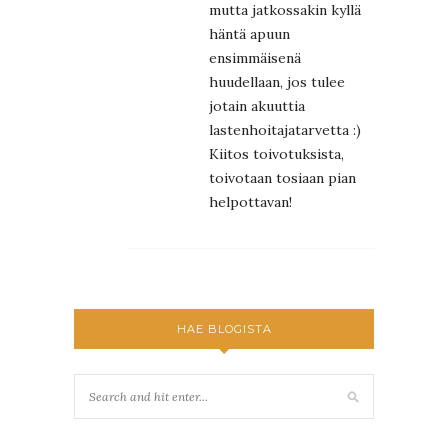
mutta jatkossakin kyllä
häntä apuun
ensimmäisenä
huudellaan, jos tulee
jotain akuuttia
lastenhoitajatarvetta :)
Kiitos toivotuksista,
toivotaan tosiaan pian
helpottavan!
HAE BLOGISTA