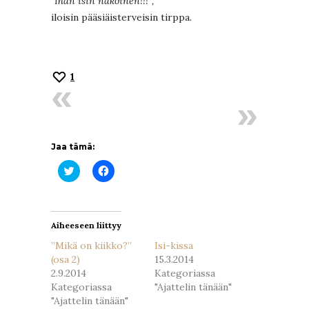
”Ihan isin näköinen!!!”,
iloisin pääsiäisterveisin tirppa.
1
Jaa tämä:
Jaa
Jaa
Twitterissä(Avautuu
Facebookissa(Avautuu
uudessa
uudessa
ikkunassa)
ikkunassa)
Aiheeseen liittyy
”Mikä on kiikko?”
Isi-kissa
(osa 2)
15.3.2014
2.9.2014
Kategoriassa
Kategoriassa
"Ajattelin tänään"
"Ajattelin tänään"