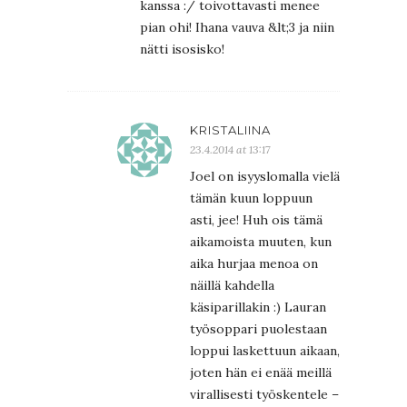
kanssa :/ toivottavasti menee
pian ohi! Ihana vauva &lt;3 ja niin
nätti isosisko!
KRISTALIINA
23.4.2014 at 13:17
Joel on isyyslomalla vielä
tämän kuun loppuun
asti, jee! Huh ois tämä
aikamoista muuten, kun
aika hurjaa menoa on
näillä kahdella
käsiparillakin :) Lauran
työsoppari puolestaan
loppui laskettuun aikaan,
joten hän ei enää meillä
virallisesti työskentele –