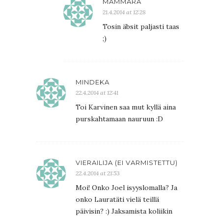
MAMMARA
21.4.2014 at 12:28
Tosin äbsit paljasti taas
;)
MINDEKA
22.4.2014 at 12:41
Toi Karvinen saa mut kyllä aina
purskahtamaan nauruun :D
VIERAILIJA (EI VARMISTETTU)
22.4.2014 at 21:53
Moi! Onko Joel isyyslomalla? Ja
onko Lauratäti vielä teillä
päivisin? :) Jaksamista koliikin