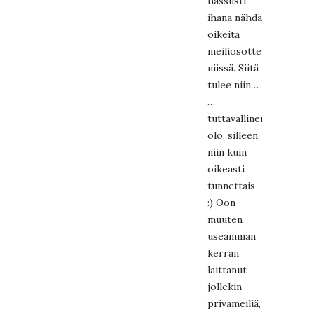
hassusti
ihana nähdä
oikeita
meiliosotteita/nimiä
niissä. Siitä
tulee niin…
…
tuttavallinen
olo, silleen
niin kuin
oikeasti
tunnettais
:) Oon
muuten
useamman
kerran
laittanut
jollekin
privameiliä,