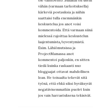
ole vaihtoehto. Sullakin on usein
vähän (varmaan tarkoituksella)
kärkeviä postauksia ja niihin
saattaisi tulla enemmänkin
keskustelua jos anot voisi
kommentoida. Että varmaan siinä
mielessä rajoittaa keskustelun
laajentumista/syventymistä.
Esim. Lähiömutsissa ja
ProjectMamassa anot
kommentoi paljonkin, en sitten
tiedä kuinka raskaasti nuo
bloggaajat ottavat mahdollisen
loan. He toisaalta tekevät sitä
työnä, että ehkä siksi hyväksyvät
negatiivisemmatkin puolet kuin
jos vain harrastuksena tekisivät.