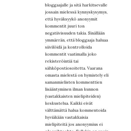
bloggaajalle ja sitä harkitsevalle
jossain mielessä kynnyskysymys,
että hyväksyykö anonyymit
kommentit juuri ton
negatiivisuuden takia. Sinällään
ymmärrän, että bloggaaja haluaa
siivilöidä ja kontrolloida
kommentit vaatimalla joko
rekisteröintiä tai
sähköpostiosoitetta. Vaarana
omasta mielestä on hymistely eli
samanmielisten kommenttien
lisääntyminen ilman kunnon
(vastakkaisten mielipiteiden)
keskustelua. Kaikki eivät
välttämättä halua kommentoida
hyviäkään vastakkaisia
mielipiteitä jos anonyymius ei