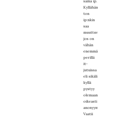
sama ip.
Kyllähän
ton
ip:nkin
saa
muuttuvaksi
jos on
vähän
enemmän
perillä
it-
jutuissa
eli sikäli
kyllä
pystyy
olemaan
oikeasti
anonyymi.
Vaatii