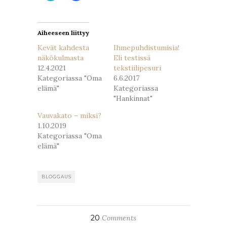
uudessa
uudessa
ikkunassa)
ikkunassa)
Aiheeseen liittyy
Kevät kahdesta
Ihmepuhdistumisia!
näkökulmasta
Eli testissä
12.4.2021
tekstiilipesuri
Kategoriassa "Oma
6.6.2017
elämä"
Kategoriassa
"Hankinnat"
Vauvakato – miksi?
1.10.2019
Kategoriassa "Oma
elämä"
BLOGGAUS
20
Comments