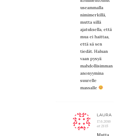
kommentoinut
useammalla
nimimerkillä,
mutta sillä
ajatuksella, että
mua ei haittaa,
että sä sen
tiedät. Haluan
vaan pysyä
mahdollisimman
anonyymina
suurelle
massalle
LAURA
17.6.2016
at 21:15
Mutta