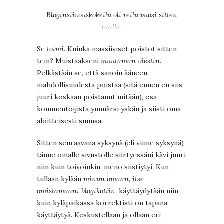
Bloginsiivouskokeilu oli reilu vuosi sitten
täällä
.
Se
toimi
. Kuinka massiiviset poistot sitten
tein? Muistaakseni
muutaman viestin
.
Pelkästään se, että sanoin ääneen
mahdollisuudesta poistaa (sitä ennen en siis
juuri koskaan poistanut mitään), osa
kommentoijista ymmärsi yskän ja siisti oma-
aloitteisesti suunsa.
Sitten seuraavana syksynä (eli viime syksynä)
tänne omalle sivustolle siirtyessäni kävi juuri
niin kuin toivoinkin: meno siistiytyi. Kun
tullaan kylään
minun omaan, itse
omistamaani blogikotiin,
käyttäydytään niin
kuin kyläpaikassa korrektisti on tapana
käyttäytyä. Keskustellaan ja ollaan eri