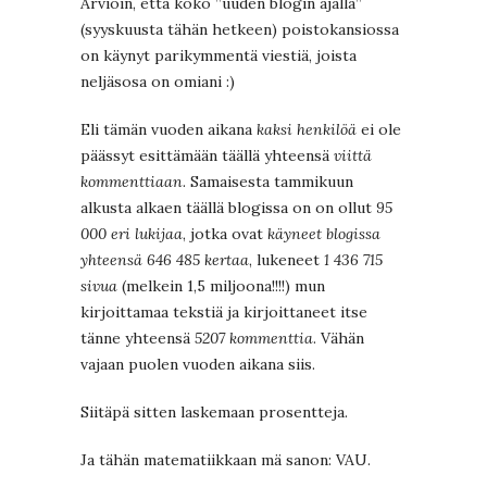
Arvioin, että koko ”uuden blogin ajalla”
(syyskuusta tähän hetkeen) poistokansiossa
on käynyt parikymmentä viestiä, joista
neljäsosa on omiani :)
Eli tämän vuoden aikana
kaksi henkilöä
ei ole
päässyt esittämään täällä yhteensä
viittä
kommenttiaan
. Samaisesta tammikuun
alkusta alkaen täällä blogissa on on ollut
95
000 eri lukijaa
, jotka ovat
käyneet blogissa
yhteensä 646 485 kertaa
, lukeneet
1 436 715
sivua
(melkein 1,5 miljoona!!!!) mun
kirjoittamaa tekstiä ja kirjoittaneet itse
tänne yhteensä
5207 kommenttia
. Vähän
vajaan puolen vuoden aikana siis.
Siitäpä sitten laskemaan prosentteja.
Ja tähän matematiikkaan mä sanon: VAU.