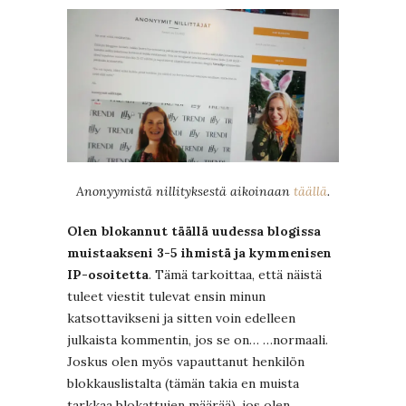
Anonyymistä nillityksestä aikoinaan
täällä
.
Olen blokannut täällä uudessa blogissa
muistaakseni 3-5 ihmistä ja kymmenisen
IP-osoitetta
. Tämä tarkoittaa, että näistä
tuleet viestit tulevat ensin minun
katsottavikseni ja sitten voin edelleen
julkaista kommentin, jos se on… …normaali.
Joskus olen myös vapauttanut henkilön
blokkauslistalta (tämän takia en muista
tarkkaa blokattujen määrää), jos olen