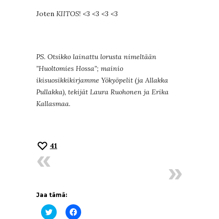
Joten
KIITOS
! <3 <3 <3 <3
PS. Otsikko lainattu lorusta nimeltään
”Huoltomies Hossa”; mainio
ikisuosikkikirjamme Yökyöpelit (ja Allakka
Pullakka), tekijät Laura Ruohonen ja Erika
Kallasmaa.
41
Jaa tämä:
Jaa
Jaa
Twitterissä(Avautuu
Facebookissa(Avautuu