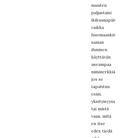
muuten
paljastaisi
ikikuunapäivänä,
vaikka
huomaankin
saman
ihmisen
käyttävän
useampaa
niminerkkiä
jos se
tapahtuu
esim.
yksityisyyssyistä
tai mistä
vaan, mitä
en itse
edes tiedä