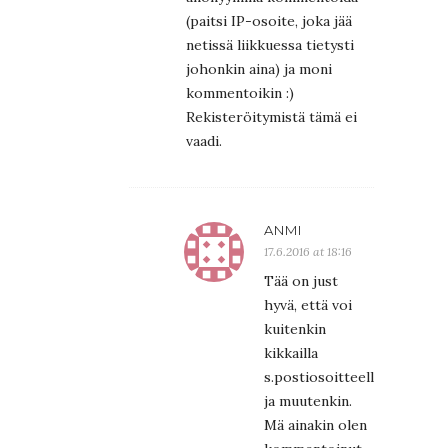
(paitsi IP-osoite, joka jää
netissä liikkuessa tietysti
johonkin aina) ja moni
kommentoikin :)
Rekisteröitymistä tämä ei
vaadi.
ANMI
17.6.2016 at 18:16
Tää on just
hyvä, että voi
kuitenkin
kikkailla
s.postiosoitteella
ja muutenkin.
Mä ainakin olen