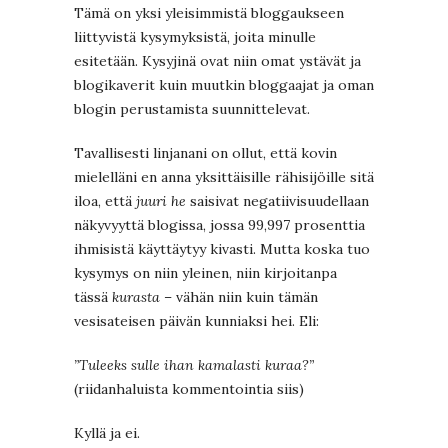
Tämä on yksi yleisimmistä bloggaukseen
liittyvistä kysymyksistä, joita minulle
esitetään. Kysyjinä ovat niin omat ystävät ja
blogikaverit kuin muutkin bloggaajat ja oman
blogin perustamista suunnittelevat.
Tavallisesti linjanani on ollut, että kovin
mielelläni en anna yksittäisille rähisijöille sitä
iloa, että
juuri he
saisivat negatiivisuudellaan
näkyvyyttä blogissa, jossa 99,997 prosenttia
ihmisistä käyttäytyy kivasti. Mutta koska tuo
kysymys on niin yleinen, niin kirjoitanpa
tässä
kurasta
– vähän niin kuin tämän
vesisateisen päivän kunniaksi hei. Eli:
”Tuleeks sulle ihan kamalasti kuraa?”
(riidanhaluista kommentointia siis)
Kyllä ja ei.