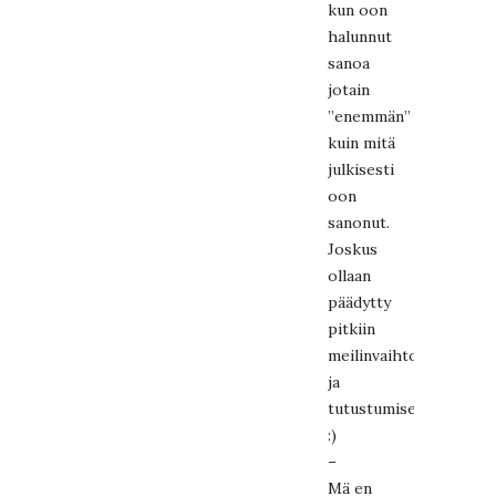
kun oon
halunnut
sanoa
jotain
”enemmän”
kuin mitä
julkisesti
oon
sanonut.
Joskus
ollaan
päädytty
pitkiin
meilinvaihtoihin
ja
tutustumiseenkin
:)
–
Mä en