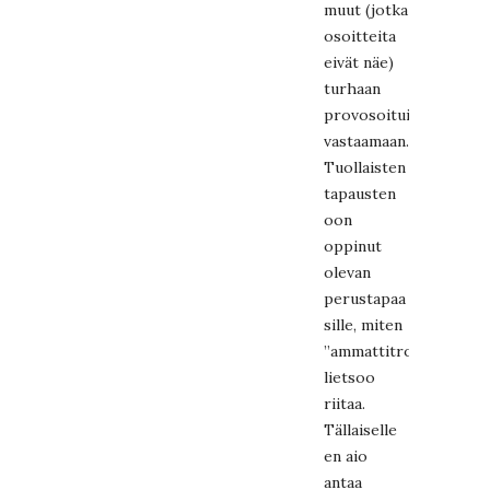
muut (jotka
osoitteita
eivät näe)
turhaan
provosoituisi
vastaamaan.
Tuollaisten
tapausten
oon
oppinut
olevan
perustapaa
sille, miten
”ammattitrolli”
lietsoo
riitaa.
Tällaiselle
en aio
antaa