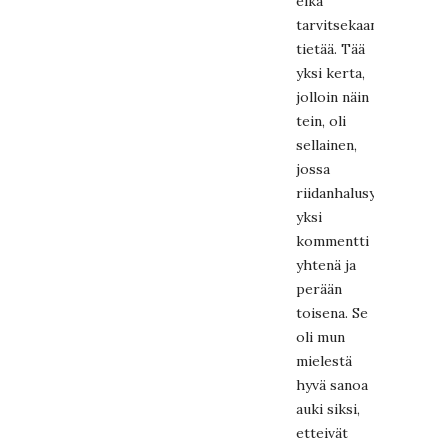
eikä
tarvitsekaan
tietää. Tää
yksi kerta,
jolloin näin
tein, oli
sellainen,
jossa
riidanhalusyystä
yksi
kommentti
yhtenä ja
perään
toisena. Se
oli mun
mielestä
hyvä sanoa
auki siksi,
etteivät