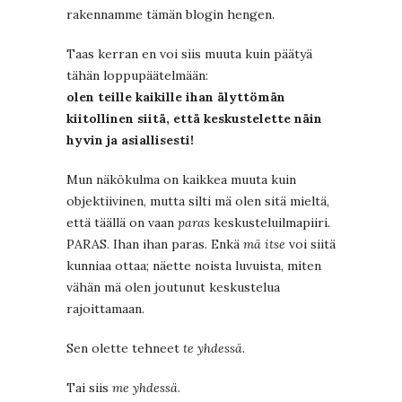
rakennamme tämän blogin hengen.
Taas kerran en voi siis muuta kuin päätyä
tähän loppupäätelmään:
olen teille kaikille ihan älyttömän
kiitollinen siitä, että keskustelette näin
hyvin ja asiallisesti!
Mun näkökulma on kaikkea muuta kuin
objektiivinen, mutta silti mä olen sitä mieltä,
että täällä on vaan
paras
keskusteluilmapiiri.
PARAS. Ihan ihan paras. Enkä
mä itse
voi siitä
kunniaa ottaa; näette noista luvuista, miten
vähän mä olen joutunut keskustelua
rajoittamaan.
Sen olette tehneet
te yhdessä
.
Tai siis
me yhdessä
.