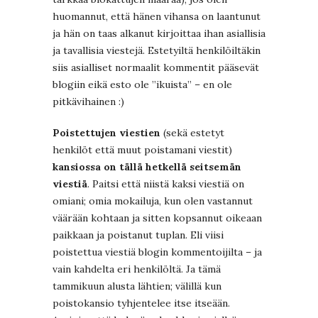
huomannut, että hänen vihansa on laantunut
ja hän on taas alkanut kirjoittaa ihan asiallisia
ja tavallisia viestejä. Estetyiltä henkilöiltäkin
siis asialliset normaalit kommentit pääsevät
blogiin eikä esto ole ”ikuista” – en ole
pitkävihainen :)
Poistettujen viestien
(sekä estetyt
henkilöt että muut poistamani viestit)
kansiossa on tällä hetkellä seitsemän
viestiä
. Paitsi että niistä kaksi viestiä on
omiani; omia mokailuja, kun olen vastannut
väärään kohtaan ja sitten kopsannut oikeaan
paikkaan ja poistanut tuplan. Eli viisi
poistettua viestiä blogin kommentoijilta – ja
vain kahdelta eri henkilöltä. Ja tämä
tammikuun alusta lähtien; välillä kun
poistokansio tyhjentelee itse itseään.