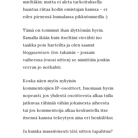
mieltäkin; mutta ei aleta tarkoituksella
haastaa riitaa kodin omistajan kanssa – ei
edes pienessä humalassa pikkutunneilla :)
Tämä on toiminut ihan älyttömän hyvin.
Samalla ikään kuin itseltäni vierähti iso
taakka pois harteilta ja olen saanut
bloggaamisen ilon
takaisin – jossain
vaiheessa (vuosi sitten) se nimittäin jonkin
verran jo notkahti.
Koska näen myös nykyisin
kommentoijien IP-osoitteet, huomaan hyvin
nopeasti, jos yhdestä osoitteesta alkaa tulla
jatkuvaa rähinää vähän jokaisesta aiheesta
tai jos kommentoija alkaa keskustella itse
itsensä kanssa tekeytyen aina eri henkilöksi.
Ja kuinka massiivisesti
tätä
sitten tapahtuu?