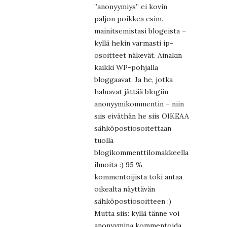
”anonyymiys” ei kovin
paljon poikkea esim.
mainitsemistasi blogeista –
kyllä hekin varmasti ip-
osoitteet näkevät. Ainakin
kaikki WP-pohjalla
bloggaavat. Ja he, jotka
haluavat jättää blogiin
anonyymikommentin – niin
siis eiväthän he siis OIKEAA
sähköpostiosoitettaan
tuolla
blogikommenttilomakkeella
ilmoita :) 95 %
kommentoijista toki antaa
oikealta näyttävän
sähköpostiosoitteen :)
Mutta siis: kyllä tänne voi
anonyymina kommentoida