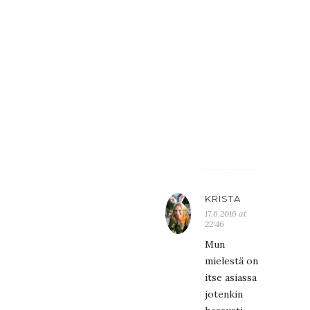
nimimerkit
tulee
samalta
ip:ltä,
kun
kerran
rekisteröi
ei
ole.
KRISTA
17.6.2016 at
22:46
Mun
mielestä on
itse asiassa
jotenkin