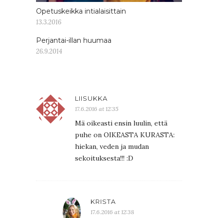
Opetuskeikka intialaisittain
13.3.2016
Perjantai-illan huumaa
26.9.2014
LIISUKKA
17.6.2016 at 12:35
Mä oikeasti ensin luulin, että
puhe on OIKEASTA KURASTA:
hiekan, veden ja mudan
sekoituksesta!!! :D
KRISTA
17.6.2016 at 12:38