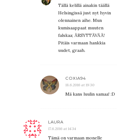
Tällä kelillä ainakin täällä
Helsingissä just nyt hyvin
olennainen aihe. Mun
kumisaappaat muuten
falskaa; ÄRSYTTÄVÄÄ!
Pitäis varmaan hankkia
uudet, graah.
COXIA94
18.6.2016 at 19:30
Mä kans luulin samaa! :D
LAURA
17.6.2016 at 14:34
Tämä on varmaan monelle