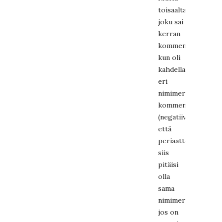
toisaalta
joku sai
kerran
kommenttia
kun oli
kahdella
eri
nimimerkillä
kommentoinut
(negatiivisesti)
että
periaatteessa
siis
pitäisi
olla
sama
nimimerkki
jos on