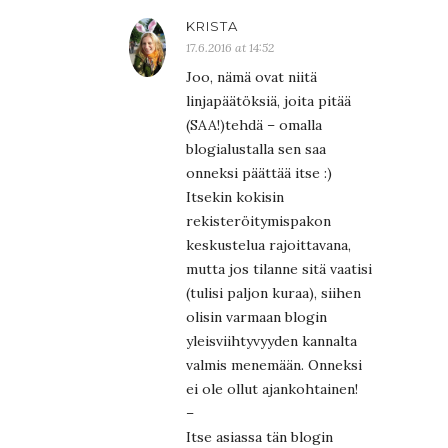
KRISTA
17.6.2016 at 14:52
Joo, nämä ovat niitä
linjapäätöksiä, joita pitää
(SAA!)tehdä – omalla
blogialustalla sen saa
onneksi päättää itse :)
Itsekin kokisin
rekisteröitymispakon
keskustelua rajoittavana,
mutta jos tilanne sitä vaatisi
(tulisi paljon kuraa), siihen
olisin varmaan blogin
yleisviihtyvyyden kannalta
valmis menemään. Onneksi
ei ole ollut ajankohtainen!
–
Itse asiassa tän blogin