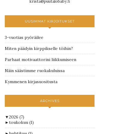
krista@puutalobaby.fi
UUSIMMAT KIRJOITUKSET
3-vuotias pyöräilee
Miten päädyin kirppikselle töihin?
Parhaat motivaattorini liikkumiseen
Näin säästimme ruokakuluissa
Kymmenen kirjasuositusta
ARCHIVES
▼
2026
(7)
►
toukokuu
(1)
►
huhtikuu
(1)