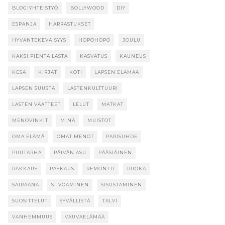
BLOGIYHTEISTYÖ
BOLLYWOOD
DIY
ESPANJA
HARRASTUKSET
HYVÄNTEKEVÄISYYS
HÖPÖHÖPÖ
JOULU
KAKSI PIENTÄ LASTA
KASVATUS
KAUNEUS
KESÄ
KIRJAT
KOTI
LAPSEN ELÄMÄÄ
LAPSEN SUUSTA
LASTENKULTTUURI
LASTEN VAATTEET
LELUT
MATKAT
MENOVINKIT
MINÄ
MUISTOT
OMA ELÄMÄ
OMAT MENOT
PARISUHDE
PUUTARHA
PÄIVÄN ASU
PÄÄSIÄINEN
RAKKAUS
RASKAUS
REMONTTI
RUOKA
SAIRAANA
SIIVOAMINEN
SISUSTAMINEN
SUOSITTELUT
SYVÄLLISTÄ
TALVI
VANHEMMUUS
VAUVAELÄMÄÄ