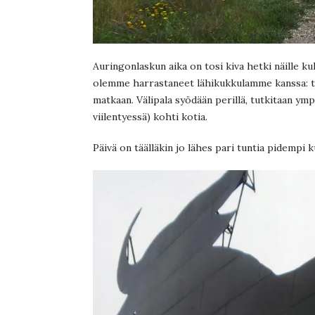
Auringonlaskun aika on tosi kiva hetki näille ku
olemme harrastaneet lähikukkulamme kanssa: tyt
matkaan. Välipala syödään perillä, tutkitaan ympä
viilentyessä) kohti kotia.
Päivä on täälläkin jo lähes pari tuntia pidempi ku