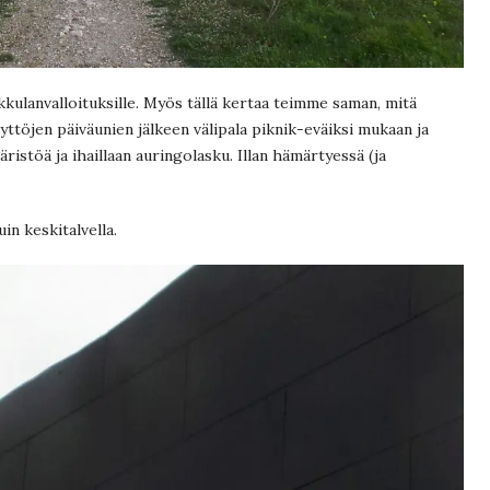
kkulanvalloituksille. Myös tällä kertaa teimme saman, mitä
töjen päiväunien jälkeen välipala piknik-eväiksi mukaan ja
ristöä ja ihaillaan auringolasku. Illan hämärtyessä (ja
in keskitalvella.