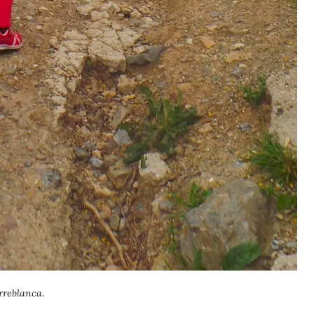
rreblanca
.