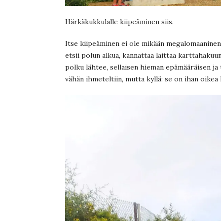
Härkäkukkulalle kiipeäminen siis.
Itse kiipeäminen ei ole mikään megalomaaninen j
etsii polun alkua, kannattaa laittaa karttahakuu
polku lähtee, sellaisen hieman epämääräisen ja t
vähän ihmeteltiin, mutta kyllä: se on ihan oikea