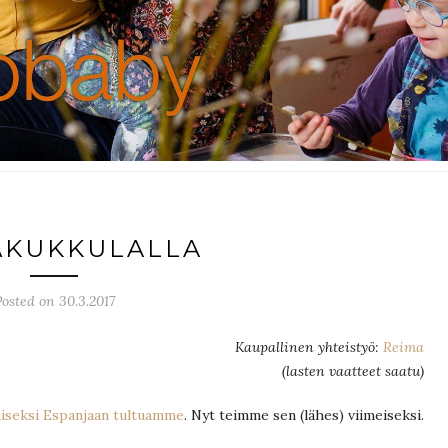
ÄKUKKULALLA
osted on 30.3.2017
Kaupallinen yhteistyö:
Reima
(lasten vaatteet saatu)
äiseksi Espanjaan tultuamme
. Nyt teimme sen (lähes) viimeiseksi.