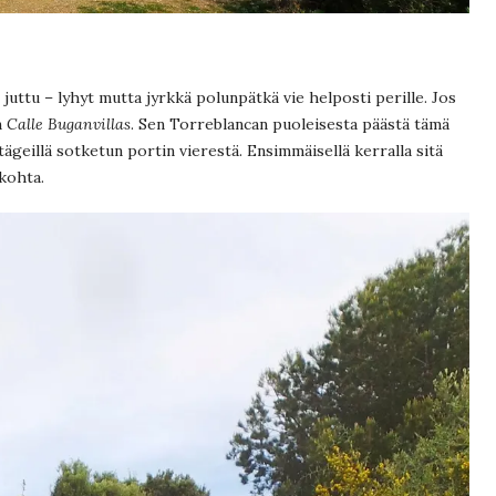
uttu – lyhyt mutta jyrkkä polunpätkä vie helposti perille. Jos
n
Calle Buganvillas
. Sen Torreblancan puoleisesta päästä tämä
ägeillä sotketun portin vierestä. Ensimmäisellä kerralla sitä
 kohta.