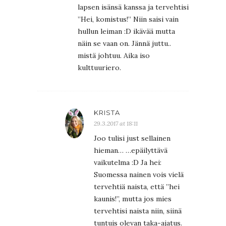
lapsen isänsä kanssa ja tervehtisi
”Hei, komistus!” Niin saisi vain
hullun leiman :D ikävää mutta
näin se vaan on. Jännä juttu..
mistä johtuu. Aika iso
kulttuuriero.
KRISTA
29.3.2017 at 18:11
Joo tulisi just sellainen
hieman… …epäilyttävä
vaikutelma :D Ja hei:
Suomessa nainen vois vielä
tervehtiä naista, että ”hei
kaunis!”, mutta jos mies
tervehtisi naista niin, siinä
tuntuis olevan taka-ajatus.