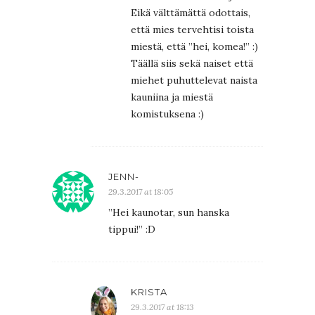
Eikä välttämättä odottais,
että mies tervehtisi toista
miestä, että ”hei, komea!” :)
Täällä siis sekä naiset että
miehet puhuttelevat naista
kauniina ja miestä
komistuksena :)
JENN-
29.3.2017 at 18:05
”Hei kaunotar, sun hanska
tippui!” :D
KRISTA
29.3.2017 at 18:13