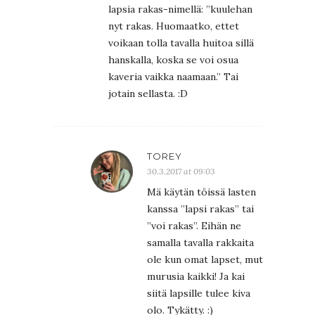
lapsia rakas-nimellä: ”kuulehan
nyt rakas. Huomaatko, ettet
voikaan tolla tavalla huitoa sillä
hanskalla, koska se voi osua
kaveria vaikka naamaan.” Tai
jotain sellasta. :D
TOREY
30.3.2017 at 09:03
Mä käytän töissä lasten
kanssa ”lapsi rakas” tai
”voi rakas”. Eihän ne
samalla tavalla rakkaita
ole kun omat lapset, mut
murusia kaikki! Ja kai
siitä lapsille tulee kiva
olo. Tykätty. :)