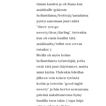
tämän kauden ja oli ihana kun
asiakkaille (pääosin
hollantilaisia/brittejä/aasialaisia)
pystyi sanomaan juuri näitä
”there you go
sweety/dear/darling”, tietenkin
kun oli ensin kuullut tätä
asiakkaalta/tullut sen verran
tutuiksi :)
Meillä oli myös kolme
hollantilaista työntekijää, jotka
eivät tätä juuri käyttäneet, mutta
minä käytin. Yhdenkin bileillan
jälkeen vein toisen tytöistä
kotiin ja toivotin ”good night
sweety” ja hän kertoi seuraavana
päivänä nukahtaneensa hymy
huulilla tuon takia :) tapa hiipi