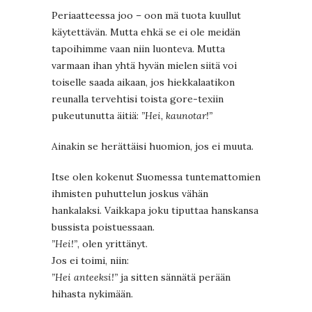
Periaatteessa joo – oon mä tuota kuullut
käytettävän. Mutta ehkä se ei ole meidän
tapoihimme vaan niin luonteva. Mutta
varmaan ihan yhtä hyvän mielen siitä voi
toiselle saada aikaan, jos hiekkalaatikon
reunalla tervehtisi toista gore-texiin
pukeutunutta äitiä:
”Hei, kaunotar!”
Ainakin se herättäisi huomion, jos ei muuta.
Itse olen kokenut Suomessa tuntemattomien
ihmisten puhuttelun joskus vähän
hankalaksi. Vaikkapa joku tiputtaa hanskansa
bussista poistuessaan.
”Hei!”
, olen yrittänyt.
Jos ei toimi, niin:
”Hei anteeksi!”
ja sitten sännätä perään
hihasta nykimään.