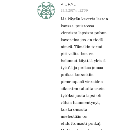
PIUPALI
29.3.2017 at 22:39
Mä käytän kaveria lasten
kanssa, puistossa
vieraista lapsista puhun
kavereina jos en tiedä
nimeä. Tämäkin termi
piti valita, kun en
halunnut käyttää yleisiä
tyttöä ja poikaa (omaa
poikaa kutsuttiin
pienempänä vieraiden
aikuisten taholta usein
tytöksi josta lapsi oli
vähän hämmentynyt,
koska omasta
mielestään on
ehdottomasti poika).