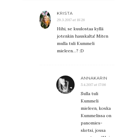
KRISTA
29.3.2017 at 18:26
Hihi, se kuulostaa kyllä
jotenkin hauskalta! Miten
mulla tuli Kummeli
mieleen…? :D
ANNAKARIN
5.4.2017 at 17:06
Sulla tuli
Kummeli
mieleen, koska
Kummelissa on
panomies-
sketsi, jossa