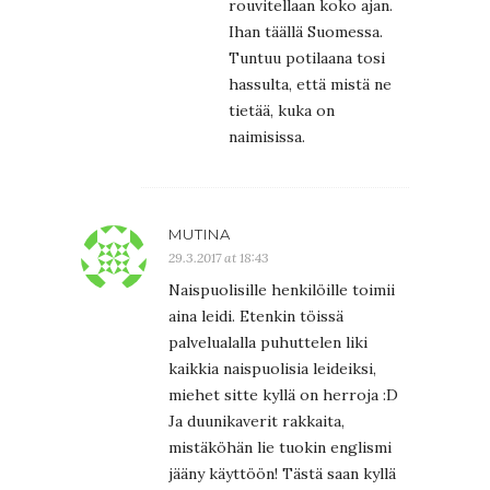
rouvitellaan koko ajan.
Ihan täällä Suomessa.
Tuntuu potilaana tosi
hassulta, että mistä ne
tietää, kuka on
naimisissa.
MUTINA
29.3.2017 at 18:43
Naispuolisille henkilöille toimii
aina leidi. Etenkin töissä
palvelualalla puhuttelen liki
kaikkia naispuolisia leideiksi,
miehet sitte kyllä on herroja :D
Ja duunikaverit rakkaita,
mistäköhän lie tuokin englismi
jääny käyttöön! Tästä saan kyllä