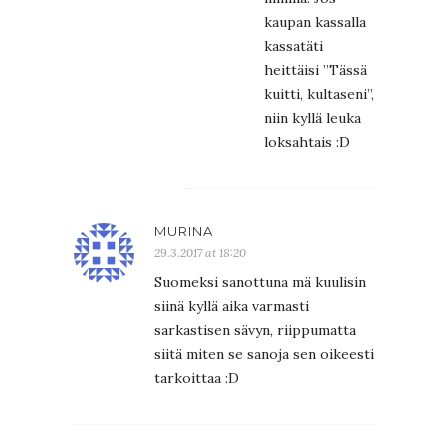
kaupan kassalla
kassatäti
heittäisi ”Tässä
kuitti, kultaseni”,
niin kyllä leuka
loksahtais :D
MURINA
29.3.2017 at 18:20
Suomeksi sanottuna mä kuulisin
siinä kyllä aika varmasti
sarkastisen sävyn, riippumatta
siitä miten se sanoja sen oikeesti
tarkoittaa :D