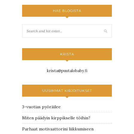
HAE BLOGISTA
KRISTA
krista@puutalobaby.fi
UUSIMMAT KIRJOITUKSET
3-vuotias pyöräilee
Miten päädyin kirppikselle töihin?
Parhaat motivaattorini liikkumiseen