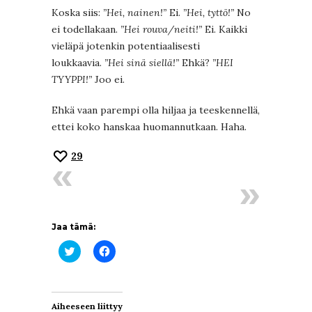
Koska siis:
”Hei, nainen!”
Ei.
”Hei, tyttö!”
No
ei todellakaan.
”Hei rouva/neiti!”
Ei. Kaikki
vieläpä jotenkin potentiaalisesti
loukkaavia.
”Hei sinä siellä!”
Ehkä?
”HEI
TYYPPI!”
Joo ei.
Ehkä vaan parempi olla hiljaa ja teeskennellä,
ettei koko hanskaa huomannutkaan. Haha.
29
Jaa tämä:
Jaa
Jaa
Twitterissä(Avautuu
Facebookissa(Avautuu
uudessa
uudessa
ikkunassa)
ikkunassa)
Aiheeseen liittyy