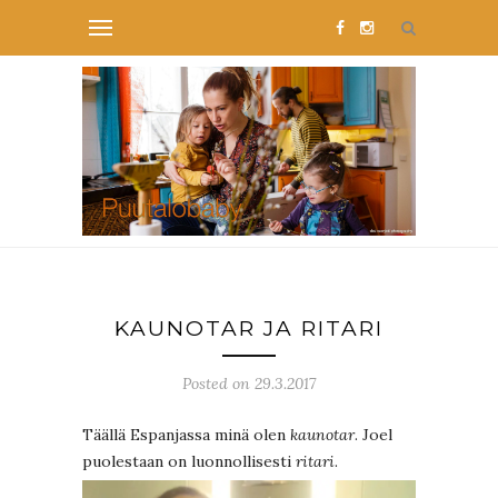
KAUNOTAR JA RITARI
Posted on 29.3.2017
Täällä Espanjassa minä olen
kaunotar
. Joel
puolestaan on luonnollisesti
ritari
.