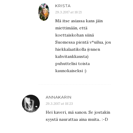
KRISTA
29.3.2017 at 18:21
Mä itse asiassa kans jäin
miettimään, että
koettaiskohan siinä
Suomessa pientä v*uilua, jos
hiekkalaatikolla (ennen
kahvitankkausta)
puhuttelisi toista
kaunokaiseksi :)
ANNAKARIN
29.3.2017 at 18:23
Hei kaveri, mä sanon. Se jostakin
syystä naurattaa aina muita.. :-D