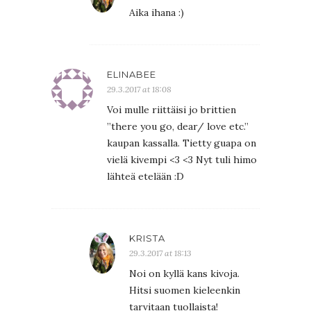
Aika ihana :)
ELINABEE
29.3.2017 at 18:08
Voi mulle riittäisi jo brittien
”there you go, dear/ love etc.”
kaupan kassalla. Tietty guapa on
vielä kivempi <3 <3 Nyt tuli himo
lähteä etelään :D
KRISTA
29.3.2017 at 18:13
Noi on kyllä kans kivoja.
Hitsi suomen kieleenkin
tarvitaan tuollaista!