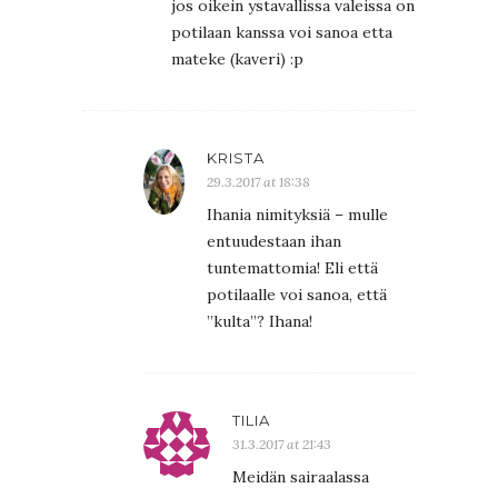
jos oikein ystavallissa valeissa on
potilaan kanssa voi sanoa etta
mateke (kaveri) :p
KRISTA
29.3.2017 at 18:38
Ihania nimityksiä – mulle
entuudestaan ihan
tuntemattomia! Eli että
potilaalle voi sanoa, että
”kulta”? Ihana!
TILIA
31.3.2017 at 21:43
Meidän sairaalassa