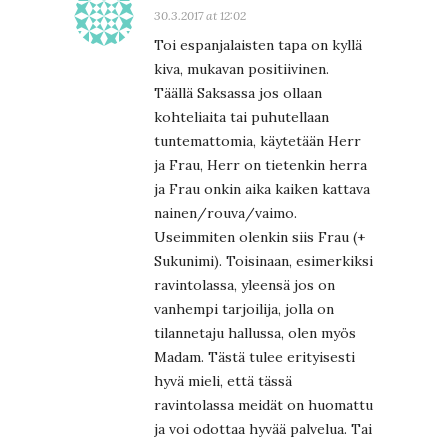
30.3.2017 at 12:02
Toi espanjalaisten tapa on kyllä
kiva, mukavan positiivinen.
Täällä Saksassa jos ollaan
kohteliaita tai puhutellaan
tuntemattomia, käytetään Herr
ja Frau, Herr on tietenkin herra
ja Frau onkin aika kaiken kattava
nainen/rouva/vaimo.
Useimmiten olenkin siis Frau (+
Sukunimi). Toisinaan, esimerkiksi
ravintolassa, yleensä jos on
vanhempi tarjoilija, jolla on
tilannetaju hallussa, olen myös
Madam. Tästä tulee erityisesti
hyvä mieli, että tässä
ravintolassa meidät on huomattu
ja voi odottaa hyvää palvelua. Tai