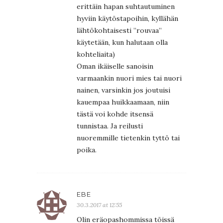
erittäin hapan suhtautuminen
hyviin käytöstapoihin, kyllähän
lähtökohtaisesti ”rouvaa”
käytetään, kun halutaan olla
kohteliaita)
Oman ikäiselle sanoisin
varmaankin nuori mies tai nuori
nainen, varsinkin jos joutuisi
kauempaa huikkaamaan, niin
tästä voi kohde itsensä
tunnistaa. Ja reilusti
nuoremmille tietenkin tyttö tai
poika.
EBE
30.3.2017 at 12:55
Olin eräopashommissa töissä