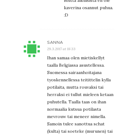
Mutta aikuisista en ole
kaverina osannut puhua.
:D
SANNA
29.3.2017 at 18:33
Ihan samaa olen mietiskellyt
taalla Belgiassa asustellessa.
Suomessa sairaanhoitajana
tyoskennellessa teitittelin kylla
potilaita, mutta rouvaksi tai
herraksi ei tullut mieleen ketaan
puhutella. Taalla taas on ihan
normaalia kutsua potilasta
mevrouw tai meneer nimella.
Samoin tulee sanottua schat
(kulta) tai soeteke (murunen) tai