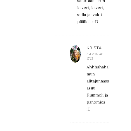
sanotaan: ”Hei
kaveri, kaveri,
sulla jäi valot
päälle”. :–D
KRISTA
5.4.2017 at
17:13
Ahhhahahah
mun
alitajunnassa
asuu
Kummeli ja
panomies
:D