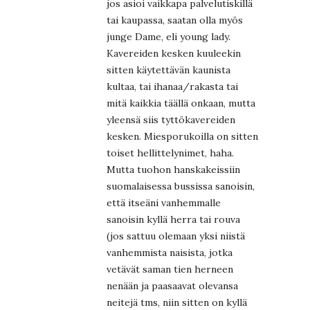
jos asioi vaikkapa palvelutiskillä
tai kaupassa, saatan olla myös
junge Dame, eli young lady.
Kavereiden kesken kuuleekin
sitten käytettävän kaunista
kultaa, tai ihanaa/rakasta tai
mitä kaikkia täällä onkaan, mutta
yleensä siis tyttökavereiden
kesken. Miesporukoilla on sitten
toiset hellittelynimet, haha.
Mutta tuohon hanskakeissiin
suomalaisessa bussissa sanoisin,
että itseäni vanhemmalle
sanoisin kyllä herra tai rouva
(jos sattuu olemaan yksi niistä
vanhemmista naisista, jotka
vetävät saman tien herneen
nenään ja paasaavat olevansa
neitejä tms, niin sitten on kyllä