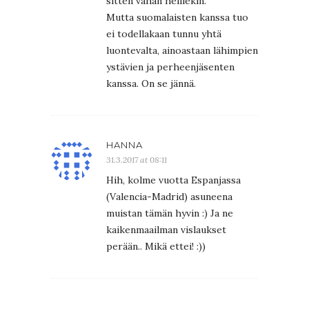
sitten vähän heillekin.
Mutta suomalaisten kanssa tuo
ei todellakaan tunnu yhtä
luontevalta, ainoastaan lähimpien
ystävien ja perheenjäsenten
kanssa. On se jännä.
HANNA
31.3.2017 at 08:11
Hih, kolme vuotta Espanjassa
(Valencia-Madrid) asuneena
muistan tämän hyvin :) Ja ne
kaikenmaailman vislaukset
perään.. Mikä ettei! :))