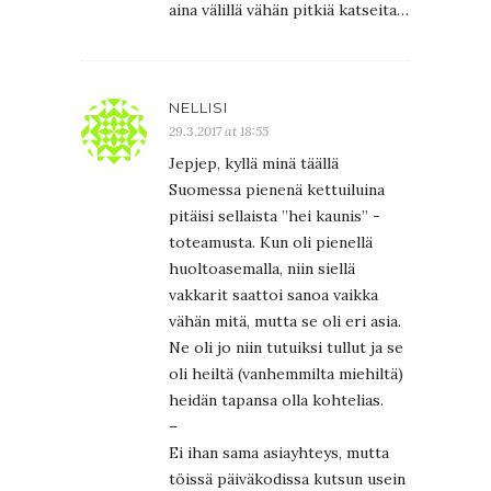
aina välillä vähän pitkiä katseita…
NELLISI
29.3.2017 at 18:55
Jepjep, kyllä minä täällä
Suomessa pienenä kettuiluina
pitäisi sellaista ”hei kaunis” -
toteamusta. Kun oli pienellä
huoltoasemalla, niin siellä
vakkarit saattoi sanoa vaikka
vähän mitä, mutta se oli eri asia.
Ne oli jo niin tutuiksi tullut ja se
oli heiltä (vanhemmilta miehiltä)
heidän tapansa olla kohtelias.
–
Ei ihan sama asiayhteys, mutta
töissä päiväkodissa kutsun usein