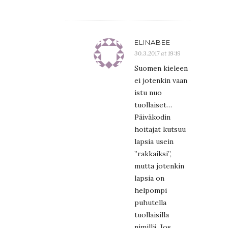
ELINABEE
30.3.2017 at 19:19
Suomen kieleen
ei jotenkin vaan
istu nuo
tuollaiset…
Päiväkodin
hoitajat kutsuu
lapsia usein
”rakkaiksi”,
mutta jotenkin
lapsia on
helpompi
puhutella
tuollaisilla
nimillä. Jos