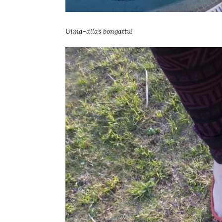
Uima-allas bongattu!