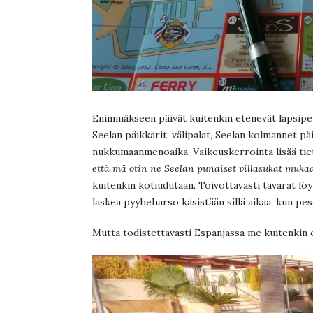
Enimmäkseen päivät kuitenkin etenevät lapsiperhe
Seelan päikkärit, välipalat, Seelan kolmannet päi
nukkumaanmenoaika. Vaikeuskerrointa lisää tie
että mä otin ne Seelan punaiset villasukat mu
kuitenkin kotiudutaan. Toivottavasti tavarat löyt
laskea pyyheharso käsistään sillä aikaa, kun pe
Mutta todistettavasti Espanjassa me kuitenkin 