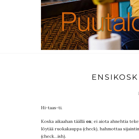
ENSIKOSK
Hi-taas-ti.
Koska aikaahan täällä
on
; ei aiota ahnehtia tek
löytää ruokakauppa (check), hahmottaa sijainti
(check…ish).