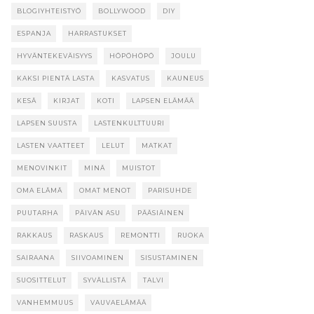
BLOGIYHTEISTYÖ
BOLLYWOOD
DIY
ESPANJA
HARRASTUKSET
HYVÄNTEKEVÄISYYS
HÖPÖHÖPÖ
JOULU
KAKSI PIENTÄ LASTA
KASVATUS
KAUNEUS
KESÄ
KIRJAT
KOTI
LAPSEN ELÄMÄÄ
LAPSEN SUUSTA
LASTENKULTTUURI
LASTEN VAATTEET
LELUT
MATKAT
MENOVINKIT
MINÄ
MUISTOT
OMA ELÄMÄ
OMAT MENOT
PARISUHDE
PUUTARHA
PÄIVÄN ASU
PÄÄSIÄINEN
RAKKAUS
RASKAUS
REMONTTI
RUOKA
SAIRAANA
SIIVOAMINEN
SISUSTAMINEN
SUOSITTELUT
SYVÄLLISTÄ
TALVI
VANHEMMUUS
VAUVAELÄMÄÄ