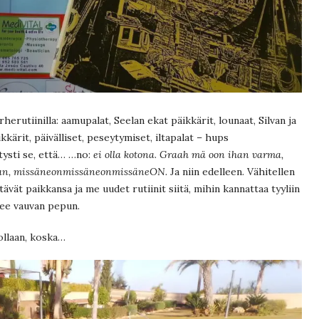
rutiinilla: aamupalat, Seelan ekat päikkärit, lounaat, Silvan ja
kkärit, päivälliset, peseytymiset, iltapalat – hups
tysti se, että… …no:
ei olla kotona
.
Graah mä oon ihan varma,
kaan, missäneonmissäneonmissäneON.
Ja niin edelleen. Vähitellen
ävät paikkansa ja me uudet rutiinit siitä, mihin kannattaa tyyliin
see vauvan pepun.
ollaan, koska…