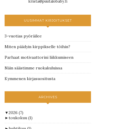
krista@puutalobaby.fi
UUSIMMAT KIRJOITUKSET
3-vuotias pyöräilee
Miten päädyin kirppikselle töihin?
Parhaat motivaattorini liikkumiseen
Näin säästimme ruokakuluissa
Kymmenen kirjasuositusta
ARCHIVES
▼
2026
(7)
►
toukokuu
(1)
►
huhtikuu
(1)