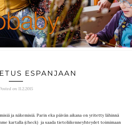
ETUS ESPANJAAN
Posted on 11.2.2015
emisiä ja näkemisiä. Parin eka päivän aikana on yritetty lähinnä
mme kartalla (check) ja saada tietoliikenneyhteydet toimimaan