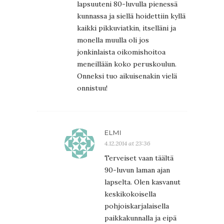
lapsuuteni 80-luvulla pienessä
kunnassa ja siellä hoidettiin kyllä
kaikki pikkuviatkin, itselläni ja
monella muulla oli jos
jonkinlaista oikomishoitoa
meneillään koko peruskoulun.
Onneksi tuo aikuisenakin vielä
onnistuu!
ELMI
4.12.2014 at 23:36
Terveiset vaan täältä
90-luvun laman ajan
lapselta. Olen kasvanut
keskikokoisella
pohjoiskarjalaisella
paikkakunnalla ja eipä