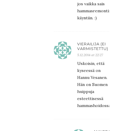
jos vaikka sais
hammasremontin
käyntiin. :)
VIERAILIJA (EI
VARMISTETTU)
5.12.2014 at 22:27
Uskoisin, että
kyseessä on
Hannu Vesanen.
Hän on Suomen
huippuja
esteettisessä
hammashoidossa.