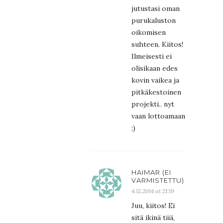
jutustasi oman
purukaluston
oikomisen
suhteen. Kiitos!
Ilmeisesti ei
olisikaan edes
kovin vaikea ja
pitkäkestoinen
projekti.. nyt
vaan lottoamaan
;)
HAIMAR (EI
VARMISTETTU)
4.12.2014 at 21:19
Juu, kiitos! Ei
sitä ikinä tiiä,