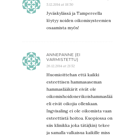
5.12.2014 at 18:50
Jyväskylässä ja Tampereella
löytyy noiden oikomisysteemien
osaamista myös!
ANNEPANNE (EI
VARMISTETTU)
26.12.2014 at 21:52
Huomioittehan että kaikki
esteettisen hammasaseman
hammaslääkärit eivät ole
oikomishoidonerikoishammaslääkäreitä
eli eivät oikojia ollenkaan.
Ingvisaling ei ole oikomista vaan
esteettistä hoitoa. Kuopiossa on
siis klinikka joka tätä(kin) tekee
ja samalla valkaisua kaikille miss