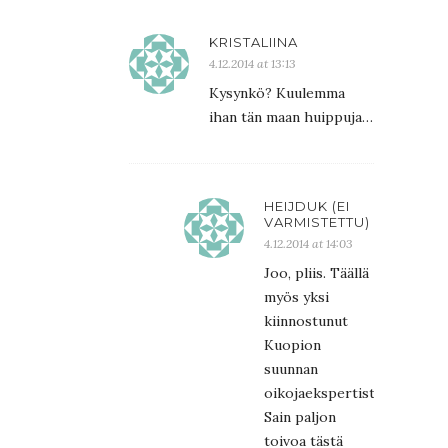
KRISTALIINA
4.12.2014 at 13:13
Kysynkö? Kuulemma
ihan tän maan huippuja…
HEIJDUK (EI
VARMISTETTU)
4.12.2014 at 14:03
Joo, pliis. Täällä
myös yksi
kiinnostunut
Kuopion
suunnan
oikojaekspertistä!
Sain paljon
toivoa tästä