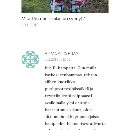
Mitä Reiman haalari on syönyt?
30.11.2015
PHOCAHISPIDA
4.12.2014 at 12:04
Iiik! Ei hampaita! Kun mulla
katkesi etuhammas, tehtiin
siihen kuorikko-
puoliproteesihässäkkä ja
revittiin ientä reippaasti
availemalla yksi erittäin
haarautunut viisuri, olen
sittemmin nähnyt painajaisia
hampaiden hajoamisesta. Mutta