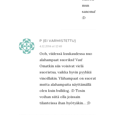
mun
sanoma!
:D
P (EI VARMISTETTU)
4.12.2014 at 12:48
Ooh, viidessä kuukaudessa nuo
alahampaat suoriksi! Vau!
Omatkin siis voisivat vielä
suoristua, vaikka hyvin pyyhkii
vinoillakin. Ylähampaat on suorat
mutta alahampaita näyttämällä
olen kuin bulldog. :D Tosin
voihan siitä olla joissain
tilanteissa ihan hyötyäkin… ;D