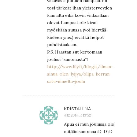
vakavasti puhuen hampaat on
tosi tärkeät ihan yleisterveyden
kannalta eikä kovin vinksallaan
olevat hampaat ole kivat
myöskään suussa (voi hiertää
kieleen yms.) eivätkä helpot
puhdistaakaan.
P.S. Haastan sut kertomaan
joulusi ”sanomasta”!
http://www.lily.fi/blogit/ilman-
sinua-olen-lyijya/olipa-kerran-
satu-nimelta-joulu
KRISTALIINA
4.12.2014 at 13:52
Apua ei mun joulussa ole
mitään sanomaa :D :D :D