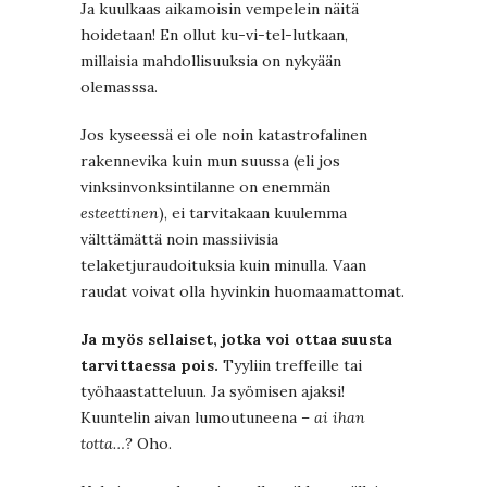
Ja kuulkaas aikamoisin vempelein näitä
hoidetaan! En ollut ku-vi-tel-lutkaan,
millaisia mahdollisuuksia on nykyään
olemasssa.
Jos kyseessä ei ole noin katastrofalinen
rakennevika kuin mun suussa (eli jos
vinksinvonksintilanne on enemmän
esteettinen
), ei tarvitakaan kuulemma
välttämättä noin massiivisia
telaketjuraudoituksia kuin minulla. Vaan
raudat voivat olla hyvinkin huomaamattomat.
Ja myös sellaiset, jotka voi ottaa suusta
tarvittaessa pois.
Tyyliin treffeille tai
työhaastatteluun. Ja syömisen ajaksi!
Kuuntelin aivan lumoutuneena –
ai ihan
totta…?
Oho.