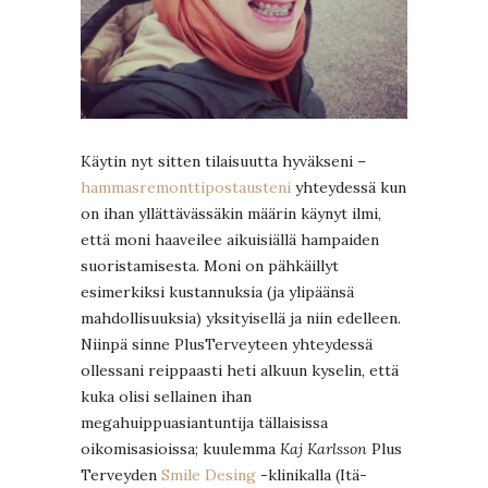
Käytin nyt sitten tilaisuutta hyväkseni –
hammasremonttipostausteni
yhteydessä kun
on ihan yllättävässäkin määrin käynyt ilmi,
että moni haaveilee aikuisiällä hampaiden
suoristamisesta. Moni on pähkäillyt
esimerkiksi kustannuksia (ja ylipäänsä
mahdollisuuksia) yksityisellä ja niin edelleen.
Niinpä sinne PlusTerveyteen yhteydessä
ollessani reippaasti heti alkuun kyselin, että
kuka olisi sellainen ihan
megahuippuasiantuntija tällaisissa
oikomisasioissa; kuulemma
Kaj Karlsson
Plus
Terveyden
Smile Desing
-klinikalla (Itä-