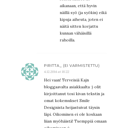
aikanaan, että hyvin
näillä syö (ja syökin) eikä
kipuja aiheuta, joten ei
näitä sitten korjattu
kunnan vähäisillä
rahoilla.
PIRITTA_ (EI VARMISTETTU)
4.12.2014 at 18:22
Hei vaan! Terveisiä Kajn
bloggaavalta asiakkaalta :) olit
kirjoittanut tosi kivan tekstin ja
omat kokemukset Smile
Designista heijastuivat täysin
läpi. Oikominen ei ole koskaan
liian myöhäistä! Tsemppiä omaan
oikomiseen :)