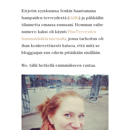
Kirjotin syyskuussa Jenkin haastamana
hampaiden terveydestä (
täällä
) ja pähkäilin
tilannetta omassa suussani. Homman vaihe
numero kaksi oli käynti
PlusTerveyden
hammaslääkäriasemalla
, jossa tarkoitus oli
ihan konkreettisesti katsoa, että mitä se
bloggaajan suu oikein pitääkään sisällään.
No, tällä hetkellä enimmäkseen rautaa.