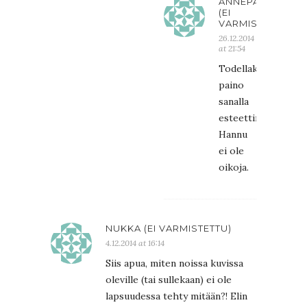
ANNEPANNE
(EI
VARMISTETTU)
26.12.2014
at 21:54
Todellakin
paino
sanalla
esteettinen..
Hannu
ei ole
oikoja.
NUKKA (EI VARMISTETTU)
4.12.2014 at 16:14
Siis apua, miten noissa kuvissa
oleville (tai sullekaan) ei ole
lapsuudessa tehty mitään?! Elin