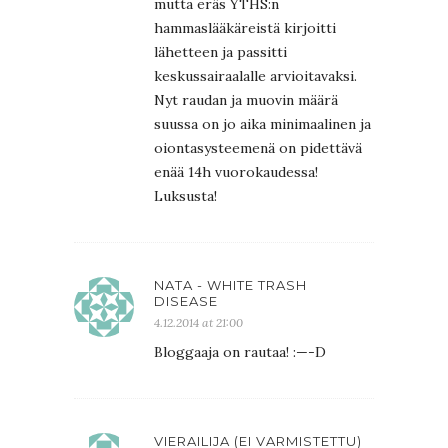
mutta eräs YTHS:n
hammaslääkäreistä kirjoitti
lähetteen ja passitti
keskussairaalalle arvioitavaksi.
Nyt raudan ja muovin määrä
suussa on jo aika minimaalinen ja
oiontasysteemenä on pidettävä
enää 14h vuorokaudessa!
Luksusta!
NATA - WHITE TRASH
DISEASE
4.12.2014 at 21:00
Bloggaaja on rautaa! :—-D
VIERAILIJA (EI VARMISTETTU)