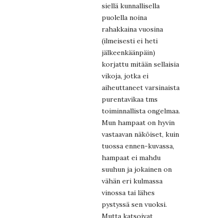
siellä kunnallisella
puolella noina
rahakkaina vuosina
(ilmeisesti ei heti
jälkeenkäänpäin)
korjattu mitään sellaisia
vikoja, jotka ei
aiheuttaneet varsinaista
purentavikaa tms
toiminnallista ongelmaa.
Mun hampaat on hyvin
vastaavan näköiset, kuin
tuossa ennen-kuvassa,
hampaat ei mahdu
suuhun ja jokainen on
vähän eri kulmassa
vinossa tai lähes
pystyssä sen vuoksi.
Mutta katsoivat