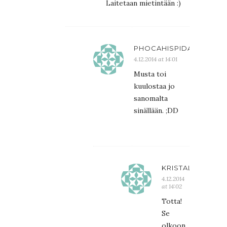
Laitetaan mietintään :)
PHOCAHISPIDA
4.12.2014 at 14:01
Musta toi
kuulostaa jo
sanomalta
sinällään. ;DD
KRISTALIINA
4.12.2014
at 14:02
Totta!
Se
olkoon