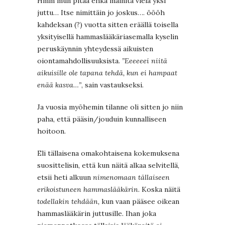
Hmm mun pitää ehkä mainita vielä yksi
juttu… Itse nimittäin jo joskus…. öööh
kahdeksan (?) vuotta sitten eräällä toisella
yksityisellä hammaslääkäriasemalla kyselin
peruskäynnin yhteydessä aikuisten
oiontamahdollisuuksista.
”Eeeeeei niitä
aikuisille ole tapana tehdä, kun ei hampaat
enää kasva…”
, sain vastaukseksi.
Ja vuosia myöhemin tilanne oli sitten jo niin
paha, että pääsin/jouduin kunnalliseen
hoitoon.
Eli tällaisena omakohtaisena kokemuksena
suosittelisin, että kun näitä alkaa selvitellä,
etsii heti alkuun
nimenomaan tällaiseen
erikoistuneen hammaslääkärin
. Koska näitä
todellakin tehdään,
kun vaan pääsee oikean
hammaslääkärin juttusille. Ihan joka