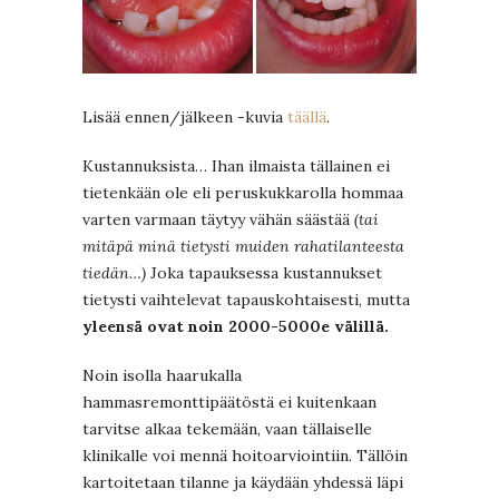
Lisää ennen/jälkeen -kuvia
täällä
.
Kustannuksista… Ihan ilmaista tällainen ei
tietenkään ole eli peruskukkarolla hommaa
varten varmaan täytyy vähän säästää
(tai
mitäpä minä tietysti muiden rahatilanteesta
tiedän…)
Joka tapauksessa kustannukset
tietysti vaihtelevat tapauskohtaisesti, mutta
yleensä ovat noin 2000-5000e välillä.
Noin isolla haarukalla
hammasremonttipäätöstä ei kuitenkaan
tarvitse alkaa tekemään, vaan tällaiselle
klinikalle voi mennä hoitoarviointiin. Tällöin
kartoitetaan tilanne ja käydään yhdessä läpi