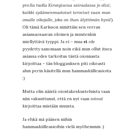
pro:lla tuolla Kirurgisessa sairaalassa jo olisi;
kaikki sydämenmuotoiset terveiset vaan mun
omalle oikojalle, joka on ihan älyttömän hyvä!).
Oli tämä Karlsson nimittäin sen verran
asiansaosaavan oloinen ja muutenkin
miellyttävä tyyppi. Ja ei – mua
ei
ole
pyydetty sanomaan noin eikä mun ollut itsea
asiassa edes tarkoitus tästä oionnasta
kirjoittaa – tän bloggauksen piti oikeasti
alun perin käsitellä mun hammaskiilleasioita
:)
Mutta olin näistä oiontakeskusteluista vaan
niin vakuuttunut, että en nyt vaan
voinut
kirjoittaa mistään muusta.
Ja ehkä mä pääsen niihin
hammaskiilleasioihin vielä myöhemmin :)