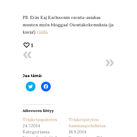
PS. Eräs Kaj Karlssonin oionta-asiakas
muuten myös bloggaa! Oiontakokemuksia (ja
kuvia!)
täällä
.
1
Jaa tämä:
Jaa
Jaa
Twitterissä(Avautuu
Facebookissa(Avautuu
uudessa
uudessa
ikkunassa)
ikkunassa)
Aiheeseen liittyy
Telaketjupäivitys
Telaketjutytön
24.7.2014
hammaspohdintaa
Kategoriassa
18.9.2014