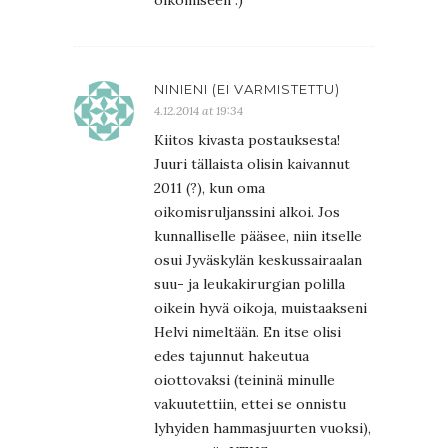
NINIENI (EI VARMISTETTU)
4.12.2014 at 19:34
Kiitos kivasta postauksesta!
Juuri tällaista olisin kaivannut
2011 (?), kun oma
oikomisruljanssini alkoi. Jos
kunnalliselle pääsee, niin itselle
osui Jyväskylän keskussairaalan
suu- ja leukakirurgian polilla
oikein hyvä oikoja, muistaakseni
Helvi nimeltään. En itse olisi
edes tajunnut hakeutua
oiottovaksi (teininä minulle
vakuutettiin, ettei se onnistu
lyhyiden hammasjuurten vuoksi),