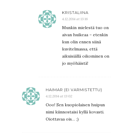
KRISTALIINA
4.12.2014 at 13:16
Munkin mielestä tuo on
aivan huikeaa – etenkin
kun olin ennen siinä
kuvitelmassa, että
aikuisiällä oikominen on
jo myöhäistä!
HAIMAR (EI VARMISTETTU)
4.12.2014 at 13:02
Ooo! Sen kuopiolaisen huipun
nimi kiinnostaisi kyllä kovasti.
Oiottavaa ois… ;)