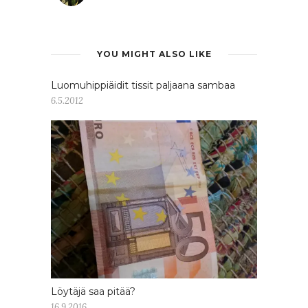
YOU MIGHT ALSO LIKE
Luomuhippiäidit tissit paljaana sambaa
6.5.2012
Löytäjä saa pitää?
16.9.2016