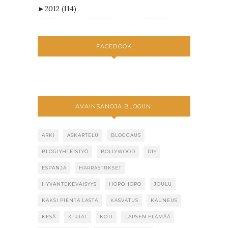
►
2012
(114)
FACEBOOK
AVAINSANOJA BLOGIIN:
ARKI
ASKARTELU
BLOGGAUS
BLOGIYHTEISTYÖ
BOLLYWOOD
DIY
ESPANJA
HARRASTUKSET
HYVÄNTEKEVÄISYYS
HÖPÖHÖPÖ
JOULU
KAKSI PIENTÄ LASTA
KASVATUS
KAUNEUS
KESÄ
KIRJAT
KOTI
LAPSEN ELÄMÄÄ