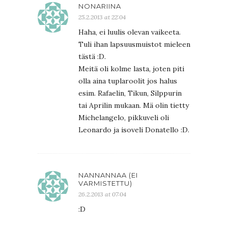
NONARIINA
25.2.2013 at 22:04
Haha, ei luulis olevan vaikeeta.
Tuli ihan lapsuusmuistot mieleen
tästä :D.
Meitä oli kolme lasta, joten piti
olla aina tuplaroolit jos halus
esim. Rafaelin, Tikun, Silppurin
tai Aprilin mukaan. Mä olin tietty
Michelangelo, pikkuveli oli
Leonardo ja isoveli Donatello :D.
NANNANNAA (EI
VARMISTETTU)
26.2.2013 at 07:04
:D