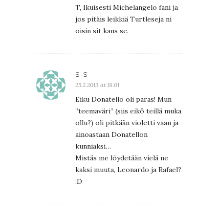
T, Ikuisesti Michelangelo fani ja
jos pitäis leikkiä Turtleseja ni
oisin sit kans se.
S-S
25.2.2013 at 18:01
Eiku Donatello oli paras! Mun
”teemaväri” (siis eikö teillä muka
ollu?) oli pitkään violetti vaan ja
ainoastaan Donatellon
kunniaksi…
Mistäs me löydetään vielä ne
kaksi muuta, Leonardo ja Rafael?
:D