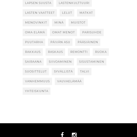
LAPSEN SUUSTA
LASTENKULTTUURI
LASTEN VAATTEET
LELUT
MATKAT
MENOVINKIT
MINÄ
MUISTOT
OMA ELÄMÄ
OMAT MENOT
PARISUHDE
PUUTARHA
PÄIVÄN ASU
PÄÄSIÄINEN
RAKKAUS
RASKAUS
REMONTTI
RUOKA
SAIRAANA
SIIVOAMINEN
SISUSTAMINEN
SUOSITTELUT
SYVÄLLISTÄ
TALVI
VANHEMMUUS
VAUVAELÄMÄÄ
YHTEISKUNTA