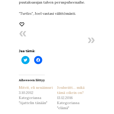
puutaloasujan talven peruspuheenaihe.
”Turtles”,
Joel vastasi välittömästi.
Jaa tämä:
Jaa
Jaa
Twitterissä(Avautuu
Facebookissa(Avautuu
uudessa
uudessa
ikkunassa)
ikkunassa)
Aiheeseen liittyy
Mitvit, eli nenäimuri
Jouluviitt… mikä
3.10.2012
tämä oikein on?
Kategoriassa
13.12.2016
"Ajattelin tänään"
Kategoriassa
"elämä"