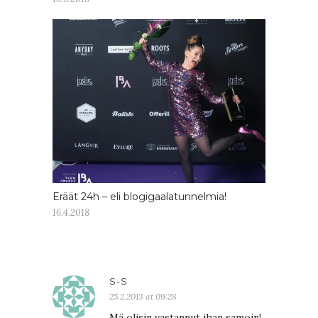
Eräät 24h – eli blogigaalatunnelmia!
16.4.2018
S-S
25.2.2013 at 09:28
Mä olisin vastannut ihan samoin!