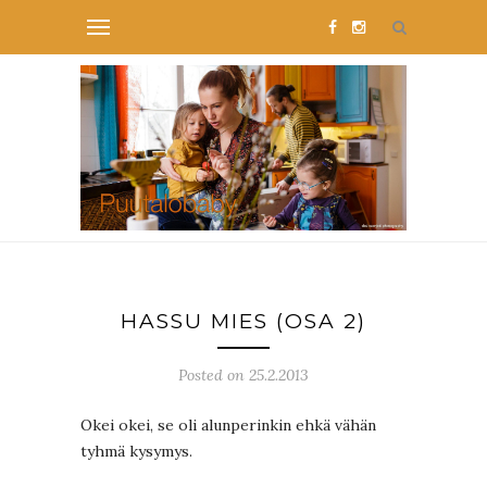
HASSU MIES (OSA 2)
Posted on 25.2.2013
Okei okei, se oli alunperinkin ehkä vähän
tyhmä kysymys.