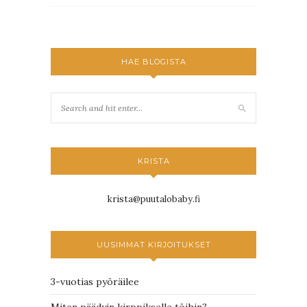
HAE BLOGISTA
KRISTA
krista@puutalobaby.fi
UUSIMMAT KIRJOITUKSET
3-vuotias pyöräilee