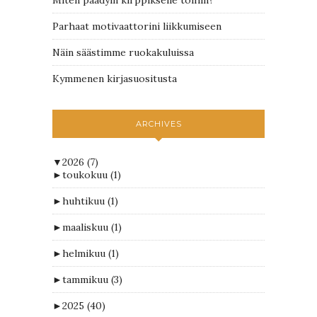
Miten päädyin kirppikselle töihin?
Parhaat motivaattorini liikkumiseen
Näin säästimme ruokakuluissa
Kymmenen kirjasuositusta
ARCHIVES
▼
2026
(7)
►
toukokuu
(1)
►
huhtikuu
(1)
►
maaliskuu
(1)
►
helmikuu
(1)
►
tammikuu
(3)
►
2025
(40)