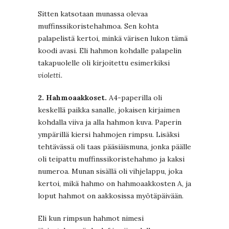
Sitten katsotaan munassa olevaa
muffinssikoristehahmoa. Sen kohta
palapelistä kertoi, minkä värisen lukon tämä
koodi avasi. Eli hahmon kohdalle palapelin
takapuolelle oli kirjoitettu esimerkiksi
violetti.
2. Hahmoaakkoset.
A4-paperilla oli
keskellä paikka sanalle, jokaisen kirjaimen
kohdalla viiva ja alla hahmon kuva. Paperin
ympärillä kiersi hahmojen rimpsu. Lisäksi
tehtävässä oli taas pääsiäismuna, jonka päälle
oli teipattu muffinssikoristehahmo ja kaksi
numeroa. Munan sisällä oli vihjelappu, joka
kertoi, mikä hahmo on hahmoaakkosten A, ja
loput hahmot on aakkosissa myötäpäivään.
Eli kun rimpsun hahmot nimesi