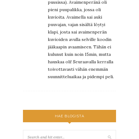
pussissa). Avaimenperänä oli
pieni puupalikka, jossa oli
kuvioita. Avaimella sai auki
puuvajan, vajan sisältä löytyi
klapi, josta sai avaimenperän
kuvioiden avulla selville koodin
jääkaapin avaamiseen. Tähän ei
kulunut kuin noin 15min, mutta
hauskaa oli! Seuraavalla kerralla
toivottavasti vähän enemmän
suunnitteluaikaa ja pidempi peli.
HAE BLOGISTA