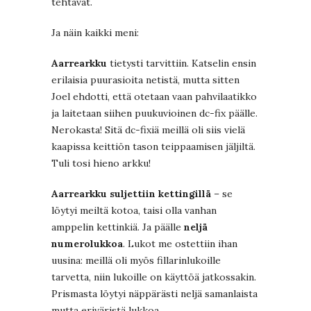
tehtävät.
Ja näin kaikki meni:
Aarrearkku
tietysti tarvittiin. Katselin ensin
erilaisia puurasioita netistä, mutta sitten
Joel ehdotti, että otetaan vaan pahvilaatikko
ja laitetaan siihen puukuvioinen dc-fix päälle.
Nerokasta! Sitä dc-fixiä meillä oli siis vielä
kaapissa keittiön tason teippaamisen jäljiltä.
Tuli tosi hieno arkku!
Aarrearkku suljettiin kettingillä
– se
löytyi meiltä kotoa, taisi olla vanhan
amppelin kettinkiä. Ja päälle
neljä
numerolukkoa
. Lukot me ostettiin ihan
uusina: meillä oli myös fillarinlukoille
tarvetta, niin lukoille on käyttöä jatkossakin.
Prismasta löytyi näppärästi neljä samanlaista
mutta eriväristä lukkoa.