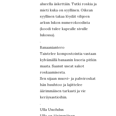
alueella äskettäin. Tutki roskia ja
mieti kuka on syyllinen. Oikean
syyllisen takaa löydät vihjeen
arkun lukon numerokoodista
(koodi tulee kapealle sivulle
lukossa).
.
Banaaniantero
Taistelee kompostointia vastaan
kylvämällä banaanin kuoria pitkin
maata. Saanut useat sakot
roskaamisesta.
Sen sijaan muovi- ja pahviroskat
hän huuhtoo ja lajittelee
äärimmäisen tarkasti ja vie
keräysastioihin.
.
Ulla Unohdus
Ulla on äärimmäisen