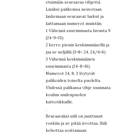
etsimään seuraavaa vihjettä.
Lisäksi palikoissa neuvotaan
laskemaan seuraavat laskut ja
laittamaan numerot muistiin.
1 Vähennä suurimmasta luvusta 9
(24-9=15)
2 kerro pienin keskimmäisellä ja
jaa se neljällä (3×8= 24, 24/4=6)
3 Vähennä keskimmäinen
suurimmasta (24-8=16)
Numerot 24, 8, 3 löytyvät
palikoiden toiselta puolelta.
Yhdessä palikassa vihje suunnata
koulun uudenpuolen
kattotikkaille.
.
Seuraavaksi siili on juuttunut
roskiin ja se pitää irrottaa. Siili
kehottaa soittamaan