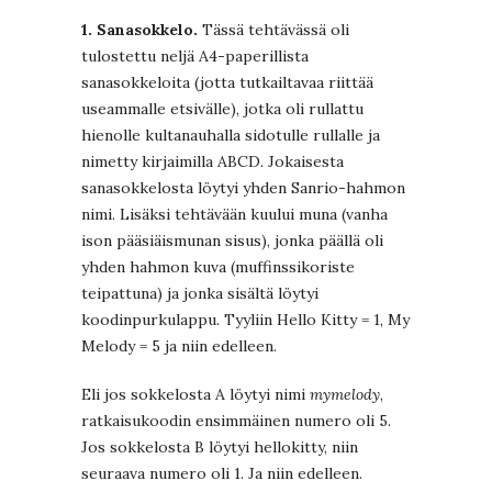
1. Sanasokkelo.
Tässä tehtävässä oli
tulostettu neljä A4-paperillista
sanasokkeloita (jotta tutkailtavaa riittää
useammalle etsivälle), jotka oli rullattu
hienolle kultanauhalla sidotulle rullalle ja
nimetty kirjaimilla ABCD. Jokaisesta
sanasokkelosta löytyi yhden Sanrio-hahmon
nimi. Lisäksi tehtävään kuului muna (vanha
ison pääsiäismunan sisus), jonka päällä oli
yhden hahmon kuva (muffinssikoriste
teipattuna) ja jonka sisältä löytyi
koodinpurkulappu. Tyyliin Hello Kitty = 1, My
Melody = 5 ja niin edelleen.
Eli jos sokkelosta A löytyi nimi
mymelody
,
ratkaisukoodin ensimmäinen numero oli 5.
Jos sokkelosta B löytyi hellokitty, niin
seuraava numero oli 1. Ja niin edelleen.