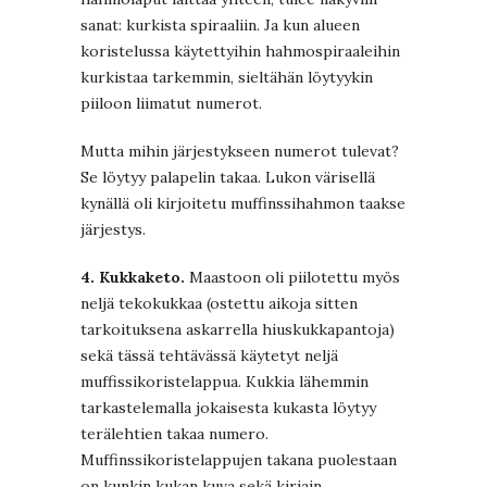
sanat: kurkista spiraaliin. Ja kun alueen
koristelussa käytettyihin hahmospiraaleihin
kurkistaa tarkemmin, sieltähän löytyykin
piiloon liimatut numerot.
Mutta mihin järjestykseen numerot tulevat?
Se löytyy palapelin takaa. Lukon värisellä
kynällä oli kirjoitetu muffinssihahmon taakse
järjestys.
4. Kukkaketo.
Maastoon oli piilotettu myös
neljä tekokukkaa (ostettu aikoja sitten
tarkoituksena askarrella hiuskukkapantoja)
sekä tässä tehtävässä käytetyt neljä
muffissikoristelappua. Kukkia lähemmin
tarkastelemalla jokaisesta kukasta löytyy
terälehtien takaa numero.
Muffinssikoristelappujen takana puolestaan
on kunkin kukan kuva sekä kirjain.