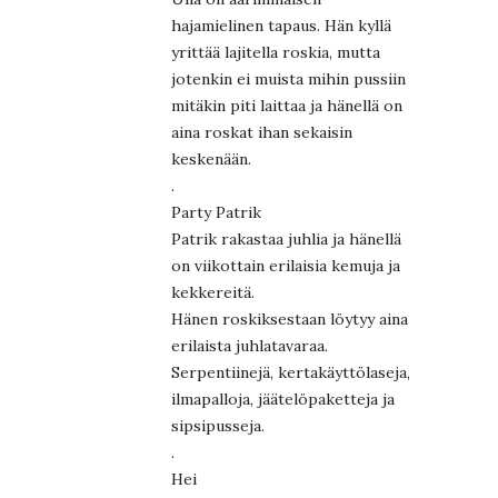
hajamielinen tapaus. Hän kyllä
yrittää lajitella roskia, mutta
jotenkin ei muista mihin pussiin
mitäkin piti laittaa ja hänellä on
aina roskat ihan sekaisin
keskenään.
.
Party Patrik
Patrik rakastaa juhlia ja hänellä
on viikottain erilaisia kemuja ja
kekkereitä.
Hänen roskiksestaan löytyy aina
erilaista juhlatavaraa.
Serpentiinejä, kertakäyttölaseja,
ilmapalloja, jäätelöpaketteja ja
sipsipusseja.
.
Hei