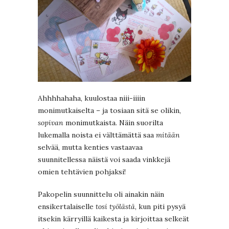
Ahhhhahaha, kuulostaa niii-iiiin
monimutkaiselta – ja tosiaan sitä se olikin,
sopivan
monimutkaista. Näin suorilta
lukemalla noista ei välttämättä saa
mitään
selvää, mutta kenties vastaavaa
suunnitellessa näistä voi saada vinkkejä
omien tehtävien pohjaksi!
Pakopelin suunnittelu oli ainakin näin
ensikertalaiselle
tosi työlästä
, kun piti pysyä
itsekin kärryillä kaikesta ja kirjoittaa selkeät