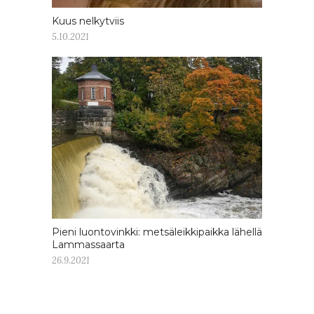
Kuus nelkytviis
5.10.2021
Pieni luontovinkki: metsäleikkipaikka lähellä
Lammassaarta
26.9.2021