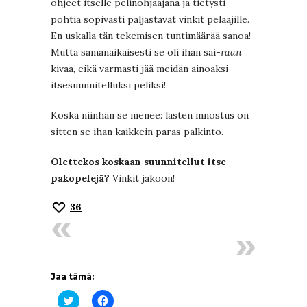
ohjeet itselle pelinohjaajana ja tietysti
pohtia sopivasti paljastavat vinkit pelaajille.
En uskalla tän tekemisen tuntimäärää sanoa!
Mutta samanaikaisesti se oli ihan sai-
raan
kivaa, eikä varmasti jää meidän ainoaksi
itsesuunnitelluksi peliksi!
Koska niinhän se menee: lasten innostus on
sitten se ihan kaikkein paras palkinto.
Olettekos koskaan suunnitellut itse
pakopelejä?
Vinkit jakoon!
36
Jaa tämä:
Jaa
Jaa