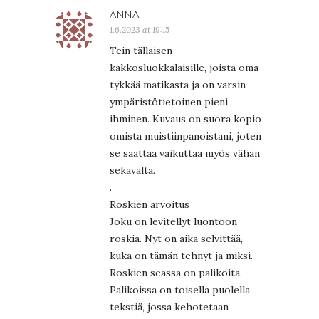
ANNA
1.6.2023 at 19:15
Tein tällaisen
kakkosluokkalaisille, joista oma
tykkää matikasta ja on varsin
ympäristötietoinen pieni
ihminen. Kuvaus on suora kopio
omista muistiinpanoistani, joten
se saattaa vaikuttaa myös vähän
sekavalta.
.
Roskien arvoitus
Joku on levitellyt luontoon
roskia. Nyt on aika selvittää,
kuka on tämän tehnyt ja miksi.
Roskien seassa on palikoita.
Palikoissa on toisella puolella
tekstiä, jossa kehotetaan