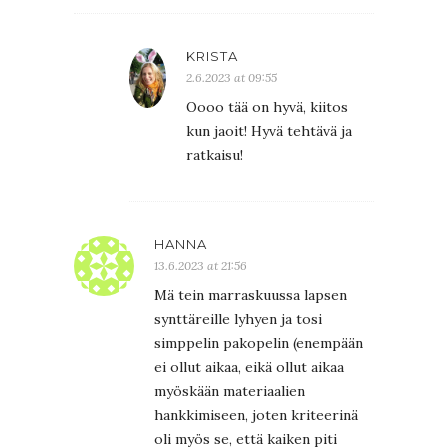
KRISTA
2.6.2023 at 09:55
Oooo tää on hyvä, kiitos
kun jaoit! Hyvä tehtävä ja
ratkaisu!
HANNA
13.6.2023 at 21:56
Mä tein marraskuussa lapsen
synttäreille lyhyen ja tosi
simppelin pakopelin (enempään
ei ollut aikaa, eikä ollut aikaa
myöskään materiaalien
hankkimiseen, joten kriteerinä
oli myös se, että kaiken piti