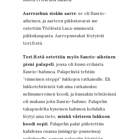
Aarrearkun sisään aarre
: se oli Sanrio-
aiheinen, ja aarteen pikkutavarat me
ostettiin Töölöstä Luca-nimisestä
pikkukaupasta. Aarrepussukat löytyivät
tori.fi:stä.
Tori.fi:stä ostettiin myös Sanrio-aiheinen
pieni palapeli
, jossa oli kuusi erilaista
Sanrio-hahmoa. Palapelistä tehtiin
”viimeinen steppi” lukkojen ratkaisulle. Eli
lukkotehtävistä tuli aina ratkaisuksi
nelinumeroinen koodi, ja kussakin tehtävässä
oli mukana joku Sanrio-hahmo. Palapelin
takapuolelta kyseisen hahmon kohdalta
löytyi aina tieto,
minkä väriseen lukkoon
koodi sopii
. Palapelin palat piilotettiin
kahdessa osassa (minigrip-pusseissa)
pelialueelle, samoin palapelin käyttöön