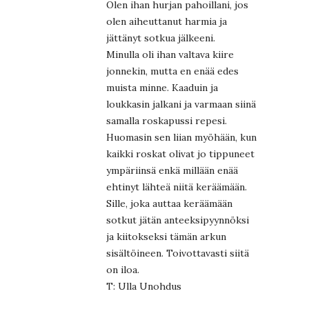
Olen ihan hurjan pahoillani, jos
olen aiheuttanut harmia ja
jättänyt sotkua jälkeeni.
Minulla oli ihan valtava kiire
jonnekin, mutta en enää edes
muista minne. Kaaduin ja
loukkasin jalkani ja varmaan siinä
samalla roskapussi repesi.
Huomasin sen liian myöhään, kun
kaikki roskat olivat jo tippuneet
ympäriinsä enkä millään enää
ehtinyt lähteä niitä keräämään.
Sille, joka auttaa keräämään
sotkut jätän anteeksipyynnöksi
ja kiitokseksi tämän arkun
sisältöineen. Toivottavasti siitä
on iloa.
T: Ulla Unohdus