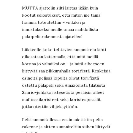
MUTTA ajattelin silti laittaa ikään kuin
kootut selostukset, että miten me tämä
homma toteutettiin – vinkiksi ja
innostukseksi muille omaa mahdollista
pakopelinrakennusta ajatellen!
Liikkeelle koko tehtävien suunnittelu lähti
oikeastaan katsomalla, että mitä meillä
kotona jo valmiiksi on – ja mitä aiheeseen
liittyvää saa pikkurahalla tori.fi:stä. Keskeisiä
esineitä pelissä lopulta olivat tori.fi:stä
ostettu palapeli sekä Amazonista tilatusta
Sanrio-juhlakoristesetistä peräisin olleet
muffinssikoristeet sekä koristespiraalit,
jotka otettiin vihjekäyttöön.
Peliä suunnitellessa ensin mietittiin pelin
rakenne ja sitten suunniteltiin siihen liittyvät