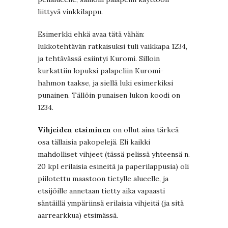
liittyvä vinkkilappu.
Esimerkki ehkä avaa tätä vähän:
lukkotehtävän ratkaisuksi tuli vaikkapa 1234,
ja tehtävässä esiintyi Kuromi. Silloin
kurkattiin lopuksi palapeliin Kuromi-
hahmon taakse, ja siellä luki esimerkiksi
punainen. Tällöin punaisen lukon koodi on
1234.
Vihjeiden etsiminen
on ollut aina tärkeä
osa tällaisia pakopelejä. Eli kaikki
mahdolliset vihjeet (tässä pelissä yhteensä n.
20 kpl erilaisia esineitä ja paperilappusia) oli
piilotettu maastoon tietylle alueelle, ja
etsijöille annetaan tietty aika vapaasti
säntäillä ympäriinsä erilaisia vihjeitä (ja sitä
aarrearkkua) etsimässä.