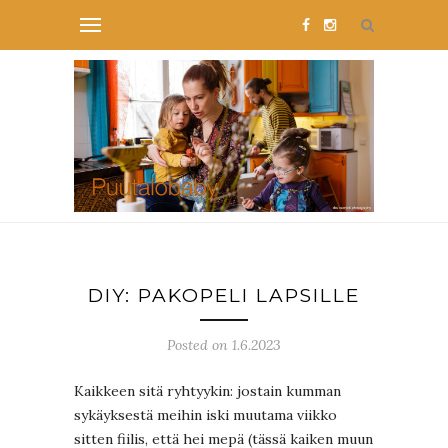
DIY: PAKOPELI LAPSILLE
Posted on 1.6.2023
Kaikkeen sitä ryhtyykin: jostain kumman
sykäyksestä meihin iski muutama viikko
sitten fiilis, että hei mepä (tässä kaiken muun