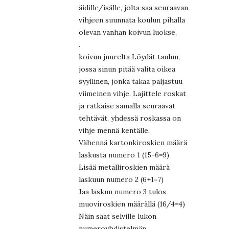
äidille/isälle, jolta saa seuraavan
vihjeen suunnata koulun pihalla
olevan vanhan koivun luokse.
.
koivun juurelta Löydät taulun,
jossa sinun pitää valita oikea
syyllinen, jonka takaa paljastuu
viimeinen vihje. Lajittele roskat
ja ratkaise samalla seuraavat
tehtävät. yhdessä roskassa on
vihje mennä kentälle.
Vähennä kartonkiroskien määrä
laskusta numero 1 (15-6=9)
Lisää metalliroskien määrä
laskuun numero 2 (6+1=7)
Jaa laskun numero 3 tulos
muoviroskien määrällä (16/4=4)
Näin saat selville lukon
numeroyhdistelmän.