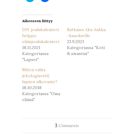
Twitterissä(Avautuu
Facebookissa(Avautuu
uudessa
uudessa
ikkunassa)
ikkunassa)
Aiheeseen liittyy
DIY joulukalenteri:
Ratkaisu Aku Ankka
helppo
-kaaokselle
eläinjoulukalenteri
23.9.2021
18.11.2021
Kategoriassa "Koti
Kategoriassa
& sisustus"
"Lapset"
Miten valita
(ekologisesti)
lapsen ulkovaate?
18.10.2018
Kategoriassa "Oma
elämä"
3
Comments