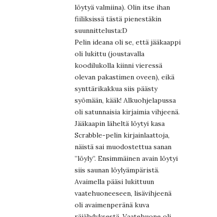
löytyä valmiina). Olin itse ihan
fiiliksissä tästä pienestäkin
suunnittelusta:D
Pelin ideana oli se, että jääkaappi
oli lukittu (joustavalla
koodilukolla kiinni vieressä
olevan pakastimen oveen), eikä
synttärikakkua siis päästy
syömään, kääk! Alkuohjelapussa
oli satunnaisia kirjaimia vihjeenä.
Jääkaapin läheltä löytyi kasa
Scrabble-pelin kirjainlaattoja,
näistä sai muodostettua sanan
”löyly”. Ensimmäinen avain löytyi
siis saunan löylyämpäristä.
Avaimella pääsi lukittuun
vaatehuoneeseen, lisävihjeenä
oli avaimenperänä kuva
räjähdyksestä. Vaatehuone oli