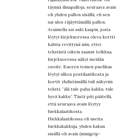
täynnä ilmapalloja, seuraava avain
oli yhden pallon sisällä, eli sen
sai ulos räjäyttämällä pallon.
Avaimella sai auki kaapin, josta
löytyi kirjekuoressa oleva kortti
kahtia revittynä niin, ettei
tekstistä oikein saanut tolkkua,
kirjekuoressa näkyi meidän
osoite. Kuoren toinen puolikas
löytyi ulkoa postilaatikosta ja
kortit yhdistämällä tuli näkyviin
teksti: ”älä tule paha kakku, tule
hyvä kakku”. Tästä piti päätellä,
että seuraava avain löytyy
hiekkalaatikosta.
Hiekkalaatikossa oli useita
hiekkakakkuja, yhden kakun
sisällä oli avain (minigrip-