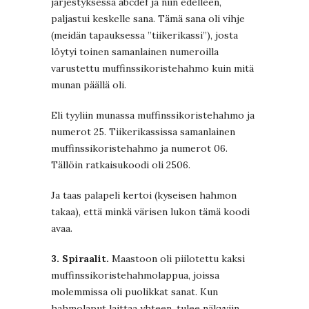
järjestyksessä abcdef ja niin edelleen,
paljastui keskelle sana. Tämä sana oli vihje
(meidän tapauksessa ”tiikerikassi”), josta
löytyi toinen samanlainen numeroilla
varustettu muffinssikoristehahmo kuin mitä
munan päällä oli.
Eli tyyliin munassa muffinssikoristehahmo ja
numerot 25. Tiikerikassissa samanlainen
muffinssikoristehahmo ja numerot 06.
Tällöin ratkaisukoodi oli 2506.
Ja taas palapeli kertoi (kyseisen hahmon
takaa), että minkä värisen lukon tämä koodi
avaa.
3. Spiraalit.
Maastoon oli piilotettu kaksi
muffinssikoristehahmolappua, joissa
molemmissa oli puolikkat sanat. Kun
hahmolaput laittaa yhteen, tulee näkyviin