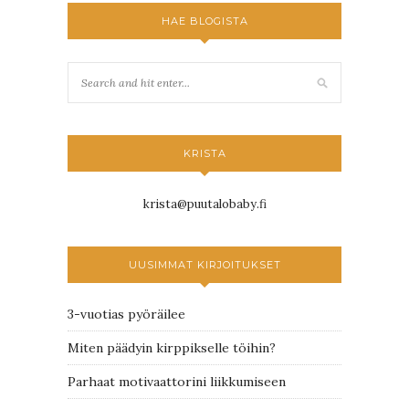
HAE BLOGISTA
KRISTA
krista@puutalobaby.fi
UUSIMMAT KIRJOITUKSET
3-vuotias pyöräilee
Miten päädyin kirppikselle töihin?
Parhaat motivaattorini liikkumiseen