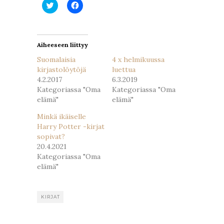
Jaa
Jaa
Twitterissä(Avautuu
Facebookissa(Avautuu
uudessa
uudessa
ikkunassa)
ikkunassa)
Aiheeseen liittyy
Suomalaisia
4 x helmikuussa
kirjastolöytöjä
luettua
4.2.2017
6.3.2019
Kategoriassa "Oma
Kategoriassa "Oma
elämä"
elämä"
Minkä ikäiselle
Harry Potter -kirjat
sopivat?
20.4.2021
Kategoriassa "Oma
elämä"
KIRJAT