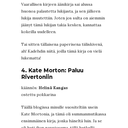
Vaarallisen kirjeen äänikirja sai alussa
huonoa palautetta lukijasta, ja sen jälkeen
lukija muutettiin. Joten jos sulta on aiemmin
jäänyt tämä lukijan takia kesken, kannattaa
kokeilla uudelleen.
Tai sitten tällaisena paperisena tiiliskivenä,
ah! Kadehdin niitä, joilla tämä kirja on vielä
lukematta!
4. Kate Morton: Paluu
Rivertoniin
käännös:
Helinä Kangas
ostettu pokkarina
Täällä blogissa minulle suositeltiin usein
Kate Mortonia, ja tämä oli summanmutikassa
ensimmäinen kirja, jonka häneltä luin. Ja se
oli heti ihan nappiosuma, tällä hetkellä