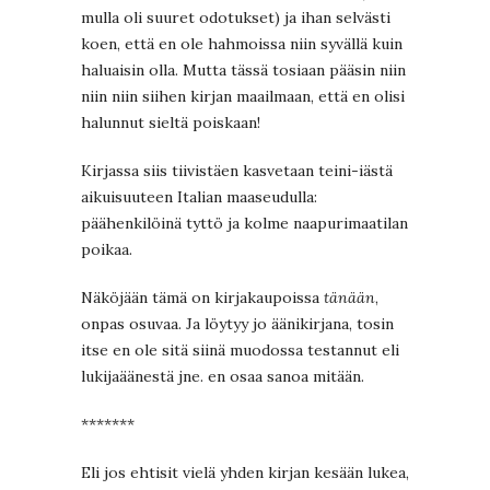
mulla oli suuret odotukset) ja ihan selvästi
koen, että en ole hahmoissa niin syvällä kuin
haluaisin olla. Mutta tässä tosiaan pääsin niin
niin niin siihen kirjan maailmaan, että en olisi
halunnut sieltä poiskaan!
Kirjassa siis tiivistäen kasvetaan teini-iästä
aikuisuuteen Italian maaseudulla:
päähenkilöinä tyttö ja kolme naapurimaatilan
poikaa.
Näköjään tämä on kirjakaupoissa
tänään
,
onpas osuvaa. Ja löytyy jo äänikirjana, tosin
itse en ole sitä siinä muodossa testannut eli
lukijaäänestä jne. en osaa sanoa mitään.
*******
Eli jos ehtisit vielä yhden kirjan kesään lukea,