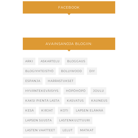
FACEBOOK
AVAINSANOJA BLOGIIN:
ARKI
ASKARTELU
BLOGGAUS
BLOGIYHTEISTYÖ
BOLLYWOOD
DIY
ESPANJA
HARRASTUKSET
HYVÄNTEKEVÄISYYS
HÖPÖHÖPÖ
JOULU
KAKSI PIENTÄ LASTA
KASVATUS
KAUNEUS
KESÄ
KIRJAT
KOTI
LAPSEN ELÄMÄÄ
LAPSEN SUUSTA
LASTENKULTTUURI
LASTEN VAATTEET
LELUT
MATKAT