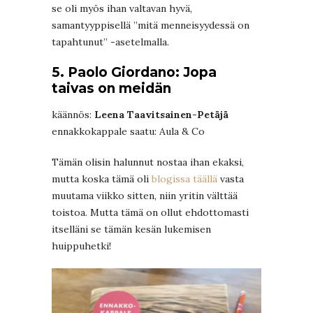
se oli myös ihan valtavan hyvä,
samantyyppisellä ”mitä menneisyydessä on
tapahtunut” -asetelmalla.
5. Paolo Giordano: Jopa
taivas on meidän
käännös:
Leena Taavitsainen-Petäjä
ennakkokappale saatu: Aula & Co
Tämän olisin halunnut nostaa ihan ekaksi,
mutta koska tämä oli
blogissa täällä
vasta
muutama viikko sitten, niin yritin välttää
toistoa. Mutta tämä on ollut ehdottomasti
itselläni se tämän kesän lukemisen
huippuhetki!