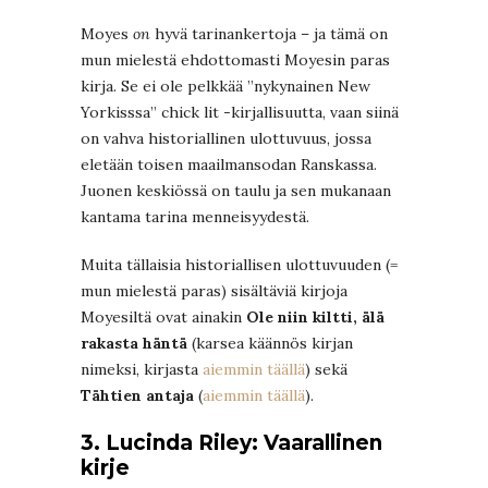
Moyes
on
hyvä tarinankertoja – ja tämä on
mun mielestä ehdottomasti Moyesin paras
kirja. Se ei ole pelkkää ”nykynainen New
Yorkisssa” chick lit -kirjallisuutta, vaan siinä
on vahva historiallinen ulottuvuus, jossa
eletään toisen maailmansodan Ranskassa.
Juonen keskiössä on taulu ja sen mukanaan
kantama tarina menneisyydestä.
Muita tällaisia historiallisen ulottuvuuden (=
mun mielestä paras) sisältäviä kirjoja
Moyesiltä ovat ainakin
Ole niin kiltti, älä
rakasta häntä
(karsea käännös kirjan
nimeksi, kirjasta
aiemmin täällä
) sekä
Tähtien antaja
(
aiemmin täällä
).
3. Lucinda Riley: Vaarallinen
kirje