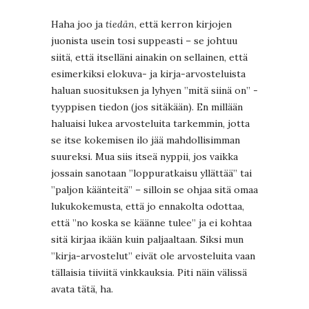
Haha joo ja
tiedän
, että kerron kirjojen
juonista usein tosi suppeasti – se johtuu
siitä, että itselläni ainakin on sellainen, että
esimerkiksi elokuva- ja kirja-arvosteluista
haluan suosituksen ja lyhyen ”mitä siinä on” -
tyyppisen tiedon (jos sitäkään). En millään
haluaisi lukea arvosteluita tarkemmin, jotta
se itse kokemisen ilo jää mahdollisimman
suureksi. Mua siis itseä nyppii, jos vaikka
jossain sanotaan ”loppuratkaisu yllättää” tai
”paljon käänteitä” – silloin se ohjaa sitä omaa
lukukokemusta, että jo ennakolta odottaa,
että ”no koska se käänne tulee” ja ei kohtaa
sitä kirjaa ikään kuin paljaaltaan. Siksi mun
”kirja-arvostelut” eivät ole arvosteluita vaan
tällaisia tiiviitä vinkkauksia. Piti näin välissä
avata tätä, ha.