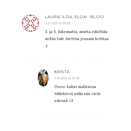
LAURA/ ILOA, ELOA! -BLOGI
3.8.2021 at 10:24
3. ja 5. lukematta, mutta eiköhän
nekin tule luettua jossain kohtaa
:)
KRISTA
3.8.2021 at 18:42
Oooo kaksi mahtavaa
tiiliskiveä sulla siis vielä
edessä <3