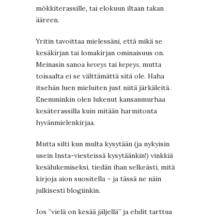
mökkiterassille, tai elokuun iltaan takan
ääreen.
Yritin tavoittaa mielessäni, että mikä se
kesäkirjan tai lomakirjan ominaisuus on.
Meinasin sanoa
keveys
tai
kepeys
, mutta
toisaalta ei se välttämättä sitä ole. Haha
itsehän luen mieluiten just niitä järkäleitä.
Enemminkin olen lukenut kansanmurhaa
kesäterassilla kuin mitään harmitonta
hyvänmielenkirjaa.
Mutta silti kun multa kysytään (ja nykyisin
usein Insta-viesteissä kysytäänkin!) vinkkiä
kesälukemiseksi, tiedän ihan selkeästi, mitä
kirjoja aion suositella – ja tässä ne näin
julkisesti blogiinkin.
Jos ”vielä on kesää jäljellä” ja ehdit tarttua