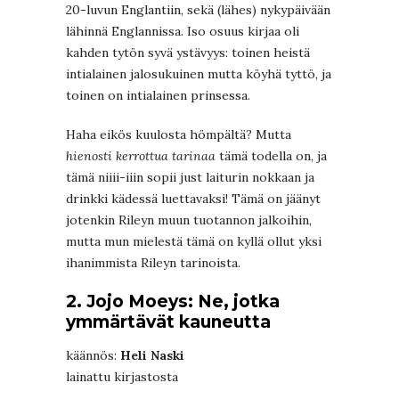
20-luvun Englantiin, sekä (lähes) nykypäivään
lähinnä Englannissa. Iso osuus kirjaa oli
kahden tytön syvä ystävyys: toinen heistä
intialainen jalosukuinen mutta köyhä tyttö, ja
toinen on intialainen prinsessa.
Haha eikös kuulosta hömpältä? Mutta
hienosti kerrottua tarinaa
tämä todella on, ja
tämä niiii-iiin sopii just laiturin nokkaan ja
drinkki kädessä luettavaksi! Tämä on jäänyt
jotenkin Rileyn muun tuotannon jalkoihin,
mutta mun mielestä tämä on kyllä ollut yksi
ihanimmista Rileyn tarinoista.
2. Jojo Moeys: Ne, jotka
ymmärtävät kauneutta
käännös:
Heli Naski
lainattu kirjastosta