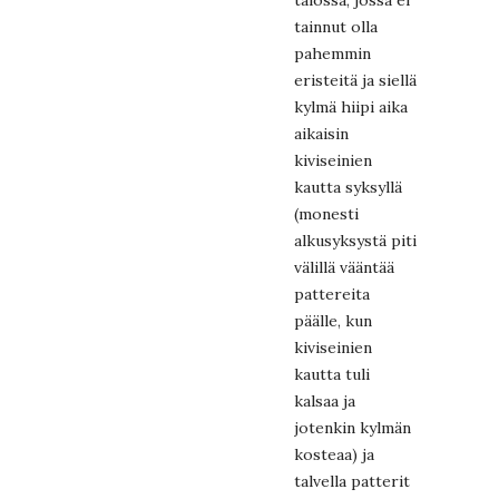
tainnut olla
pahemmin
eristeitä ja siellä
kylmä hiipi aika
aikaisin
kiviseinien
kautta syksyllä
(monesti
alkusyksystä piti
välillä vääntää
pattereita
päälle, kun
kiviseinien
kautta tuli
kalsaa ja
jotenkin kylmän
kosteaa) ja
talvella patterit