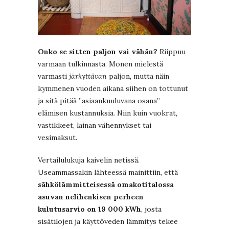
Onko se sitten paljon vai vähän?
Riippuu
varmaan tulkinnasta. Monen mielestä
varmasti
järkyttävän
paljon, mutta näin
kymmenen vuoden aikana siihen on tottunut
ja sitä pitää ”asiaankuuluvana osana”
elämisen kustannuksia. Niin kuin vuokrat,
vastikkeet, lainan vähennykset tai
vesimaksut.
Vertailulukuja kaivelin netissä.
Useammassakin lähteessä mainittiin, että
sähkölämmitteisessä omakotitalossa
asuvan nelihenkisen perheen
kulutusarvio on 19 000 kWh
, josta
sisätilojen ja käyttöveden lämmitys tekee