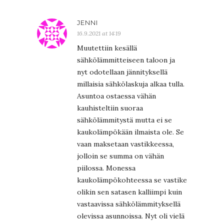
JENNI
16.9.2021 at 14:19
Muutettiin kesällä
sähkölämmitteiseen taloon ja
nyt odotellaan jännityksellä
millaisia sähkölaskuja alkaa tulla.
Asuntoa ostaessa vähän
kauhisteltiin suoraa
sähkölämmitystä mutta ei se
kaukolämpökään ilmaista ole. Se
vaan maksetaan vastikkeessa,
jolloin se summa on vähän
piilossa. Monessa
kaukolämpökohteessa se vastike
olikin sen satasen kalliimpi kuin
vastaavissa sähkölämmityksellä
olevissa asunnoissa. Nyt oli vielä