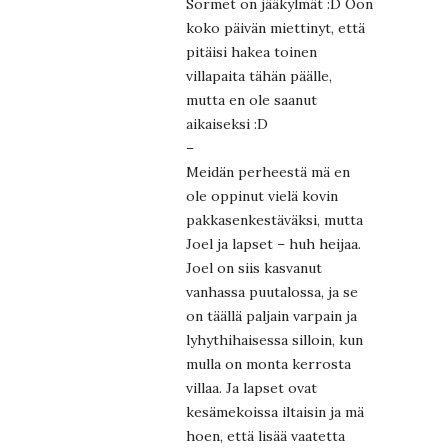
Sormet on jääkylmät :D Oon
koko päivän miettinyt, että
pitäisi hakea toinen
villapaita tähän päälle,
mutta en ole saanut
aikaiseksi :D
–
Meidän perheestä mä en
ole oppinut vielä kovin
pakkasenkestäväksi, mutta
Joel ja lapset – huh heijaa.
Joel on siis kasvanut
vanhassa puutalossa, ja se
on täällä paljain varpain ja
lyhythihaisessa silloin, kun
mulla on monta kerrosta
villaa. Ja lapset ovat
kesämekoissa iltaisin ja mä
hoen, että lisää vaatetta