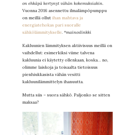
on ehkäpä kertynyt vähän kokemuksiakin
.
Vuonna 2016 asennettu ilmalämpöpumppu
on meillä ollut
ihan mahtava ja
energiatehokas pari suoralle
sähkölämmitykselle
.
*mainoslinkki
Kakluunien lämmityksen aktiivisuus meillä on
vaihdellut: esimerkiksi viime talvena
kakluunia ei käytetty ollenkaan, koska… no,
olimme laiskoja ja toisaalta tietoisuus
pienhiukkasista vähän vesitti
kakluunilämmittelyn ihanuutta.
Mutta siis – suora sähkö. Paljonko se sitten
maksaa?