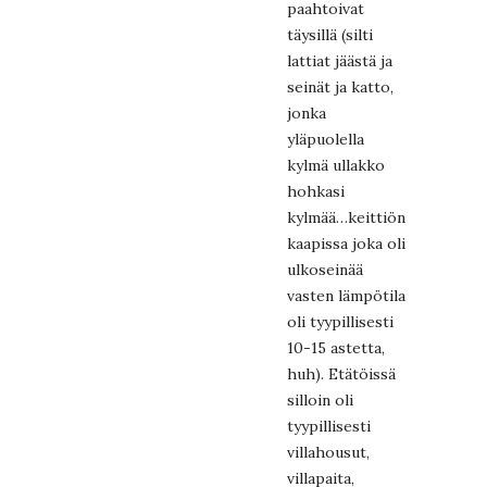
paahtoivat
täysillä (silti
lattiat jäästä ja
seinät ja katto,
jonka
yläpuolella
kylmä ullakko
hohkasi
kylmää…keittiön
kaapissa joka oli
ulkoseinää
vasten lämpötila
oli tyypillisesti
10-15 astetta,
huh). Etätöissä
silloin oli
tyypillisesti
villahousut,
villapaita,