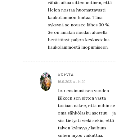
vähän aikaa sitten uutinen, että
Helen nostaa huomattavasti
kaukolämmön hintaa. Tänä
syksynä se nousee lähes 30 %.
Se on ainakin meidän alueella
herättänyt paljon keskustelua
kaukolämmöstä luopumiseen.
KRISTA
16.9.2021 at 14:26
Joo ensimmäisen vuoden
jälkeen sen sitten vasta
tosiaan näkee, että mihin se
oma sähkölasku asettuu – ja
siis tietysti vielä sekin, että
talven kylmyys/lauhuus
siihen myös vaikuttaa.