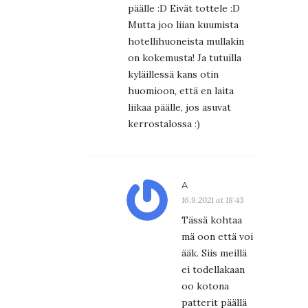
päälle :D Eivät tottele :D
Mutta joo liian kuumista
hotellihuoneista mullakin
on kokemusta! Ja tutuilla
kyläillessä kans otin
huomioon, että en laita
liikaa päälle, jos asuvat
kerrostalossa :)
A
16.9.2021 at 18:43
Tässä kohtaa
mä oon että voi
ääk. Siis meillä
ei todellakaan
oo kotona
patterit päällä