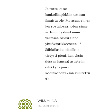
–
Ja totta, ei se
kaukolämpökään tosiaan
ilmaista ole! Mä asuin ennen
kerrostalossa, joten sinne
se lämmityskustannus
varmaan hävisi sinne
yhtiövastikkeeseen…?
Sähkölasku oli silloin
tietysti pieni, kun yksin
(kissan kanssa) asustelin
eikä kyllä juuri
kodinkoneitakaan kulutettu
:D
WILUMIINA
16.9.2021 at 14:40