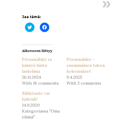
Jaa tämä:
Jaa
Jaa
Twitterissä(Avautuu
Facebookissa(Avautuu
uudessa
uudessa
ikkunassa)
ikkunassa)
Aiheeseen liittyy
Pörssisähkö vs
Pörssisähkö –
kiinteä hinta:
ensimmäisen talven
laskelmia
kokemukset
26.11.2024
9.4.2025
With 16 comments
With 3 comments
Sähköauto vai
hybridi?
14.9.2020
Kategoriassa "Oma
elämä"