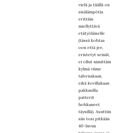
vielä ja täällä on
sisälämpötia
erittäin
miellyttävä
etätyöläiselle
(tässä kohtaa
oon että jee,
eristetyt seinät,
ei ollut nimittäin
kylmä viime
talvenakaan,
eikä kovillakaan
pakkasilla
patterit
hohkaneet
täysillä). Asuttiin
siis tosi pitkään
40-luvun
talossa, jossa ei