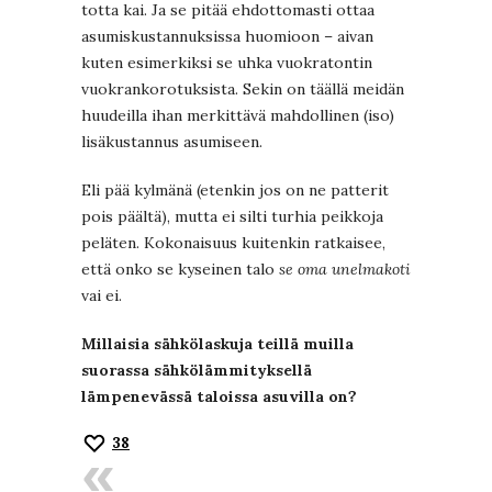
totta kai. Ja se pitää ehdottomasti ottaa
asumiskustannuksissa huomioon – aivan
kuten esimerkiksi se uhka vuokratontin
vuokrankorotuksista. Sekin on täällä meidän
huudeilla ihan merkittävä mahdollinen (iso)
lisäkustannus asumiseen.
Eli pää kylmänä (etenkin jos on ne patterit
pois päältä), mutta ei silti turhia peikkoja
peläten. Kokonaisuus kuitenkin ratkaisee,
että onko se kyseinen talo
se oma unelmakoti
vai ei.
Millaisia sähkölaskuja teillä muilla
suorassa sähkölämmityksellä
lämpenevässä taloissa asuvilla on?
38