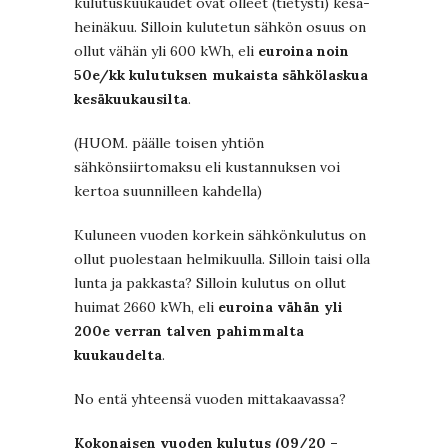
kulutuskuukaudet ovat olleet (tietysti) kesä-
heinäkuu. Silloin kulutetun sähkön osuus on
ollut vähän yli 600 kWh, eli
euroina noin
50e/kk kulutuksen mukaista sähkölaskua
kesäkuukausilta
.
(HUOM. päälle toisen yhtiön
sähkönsiirtomaksu eli kustannuksen voi
kertoa suunnilleen kahdella)
Kuluneen vuoden korkein sähkönkulutus on
ollut puolestaan helmikuulla. Silloin taisi olla
lunta ja pakkasta? Silloin kulutus on ollut
huimat 2660 kWh, eli
euroina vähän yli
200e verran talven pahimmalta
kuukaudelta
.
No entä yhteensä vuoden mittakaavassa?
Kokonaisen vuoden kulutus (09/20 –