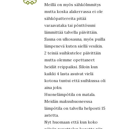
Meillä on myös sähkölmmitys
mutta koska alakerrassa ei ole
sähköpattereita pitää
varaavataka tai pönttöuuni
lämmittää talvella päivittäin.
Sauna on ulkosauna, myös puilla
lämpenevä kuten siellä vesikin.
2 teiniä suihkutelee päivittäin
mutta olemme opettaneet
heidät reippaiksi. Siloin kun
kaikki 4 lasta asuivat vielä
kotona tuntui että suihkussa oli
aina joku.
Huonelämpötila on matala.
Meidän makuuhuoneessa
lämpötila on talvella helposti 15
astetta.
Nyt huomaan että kun koko
päivän naputtelen konetta niin