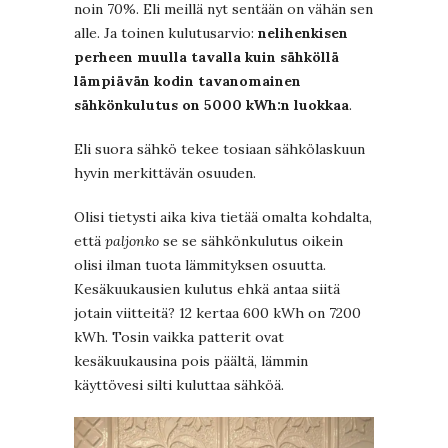
noin 70%. Eli meillä nyt sentään on vähän sen
alle. Ja toinen kulutusarvio:
nelihenkisen
perheen muulla tavalla kuin sähköllä
lämpiävän kodin tavanomainen
sähkönkulutus on 5000 kWh:n luokkaa
.
Eli suora sähkö tekee tosiaan sähkölaskuun
hyvin merkittävän osuuden.
Olisi tietysti aika kiva tietää omalta kohdalta,
että
paljonko
se se sähkönkulutus oikein
olisi ilman tuota lämmityksen osuutta.
Kesäkuukausien kulutus ehkä antaa siitä
jotain viitteitä? 12 kertaa 600 kWh on 7200
kWh. Tosin vaikka patterit ovat
kesäkuukausina pois päältä, lämmin
käyttövesi silti kuluttaa sähköä.