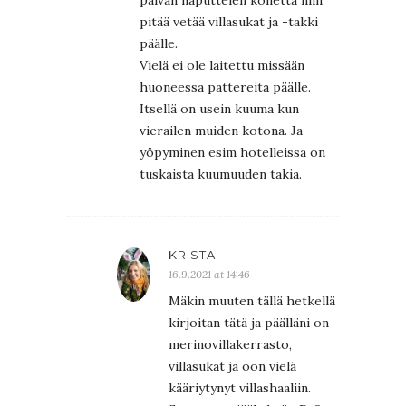
pitää vetää villasukat ja -takki
päälle.
Vielä ei ole laitettu missään
huoneessa pattereita päälle.
Itsellä on usein kuuma kun
vierailen muiden kotona. Ja
yöpyminen esim hotelleissa on
tuskaista kuumuuden takia.
KRISTA
16.9.2021 at 14:46
Mäkin muuten tällä hetkellä
kirjoitan tätä ja päälläni on
merinovillakerrasto,
villasukat ja oon vielä
kääriytynyt villashaaliin.