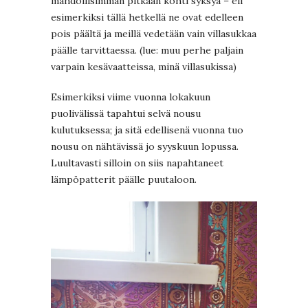
mahdollisimman pitkään kohti syksyä – eli
esimerkiksi tällä hetkellä ne ovat edelleen
pois päältä ja meillä vedetään vain villasukkaa
päälle tarvittaessa. (lue: muu perhe paljain
varpain kesävaatteissa, minä villasukissa)
Esimerkiksi viime vuonna lokakuun
puolivälissä tapahtui selvä nousu
kulutuksessa; ja sitä edellisenä vuonna tuo
nousu on nähtävissä jo syyskuun lopussa.
Luultavasti silloin on siis napahtaneet
lämpöpatterit päälle puutaloon.