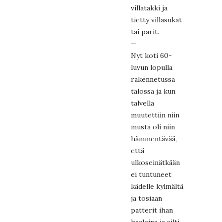
villatakki ja
tietty villasukat
tai parit.
—
Nyt koti 60-
luvun lopulla
rakennetussa
talossa ja kun
talvella
muutettiin niin
musta oli niin
hämmentävää,
että
ulkoseinätkään
ei tuntuneet
kädelle kylmältä
ja tosiaan
patterit ihan
haaleina ja silti