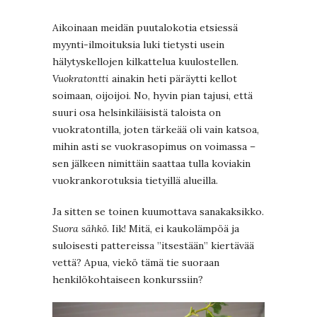
Aikoinaan meidän puutalokotia etsiessä
myynti-ilmoituksia luki tietysti usein
hälytyskellojen kilkattelua kuulostellen.
Vuokratontti
ainakin heti päräytti kellot
soimaan, oijoijoi. No, hyvin pian tajusi, että
suuri osa helsinkiläisistä taloista on
vuokratontilla, joten tärkeää oli vain katsoa,
mihin asti se vuokrasopimus on voimassa –
sen jälkeen nimittäin saattaa tulla koviakin
vuokrankorotuksia tietyillä alueilla.
Ja sitten se toinen kuumottava sanakaksikko.
Suora sähkö.
Iik! Mitä, ei kaukolämpöä ja
suloisesti pattereissa ”itsestään” kiertävää
vettä? Apua, viekö tämä tie suoraan
henkilökohtaiseen konkurssiin?