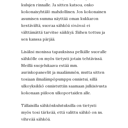
kulujen rinnalle. Ja sitten katsoa, onko
kokonaisyhtälö mahdollinen. Jos kokonainen
asumisen summa näyttää oman kukkaron
kestävältä, suoraa sähköä
sinänsä
ei
välttämättä tarvitse säikkyä. Siihen tottuu ja
sen kanssa pärjää.
Lisäksi monissa tapauksissa pelkälle suoralle
sähkölle on myös tietysti jotain tehtävissä.
Meillä suojelukaava estää mm.
aurinkopaneelit ja maalämmön, mutta sitten
tosiaan ilmalämpöpumppu onnistui, sillä
ulkoyksikkö onnistuttiin saamaan julkisivusta
kokonaan piiloon ulkoportaiden alle.
Tällaisilla sähkönkulutuksilla on tietysti
myös tosi tärkeää, että valittu sähkö on ns.
vihreää sähköä.