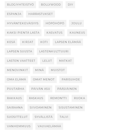
BLOGIYHTEISTYÖ
BOLLYWOOD
DIY
ESPANJA
HARRASTUKSET
HYVÄNTEKEVÄISYYS
HÖPÖHÖPÖ
JOULU
KAKSI PIENTÄ LASTA
KASVATUS
KAUNEUS
KESÄ
KIRJAT
KOTI
LAPSEN ELÄMÄÄ
LAPSEN SUUSTA
LASTENKULTTUURI
LASTEN VAATTEET
LELUT
MATKAT
MENOVINKIT
MINÄ
MUISTOT
OMA ELÄMÄ
OMAT MENOT
PARISUHDE
PUUTARHA
PÄIVÄN ASU
PÄÄSIÄINEN
RAKKAUS
RASKAUS
REMONTTI
RUOKA
SAIRAANA
SIIVOAMINEN
SISUSTAMINEN
SUOSITTELUT
SYVÄLLISTÄ
TALVI
VANHEMMUUS
VAUVAELÄMÄÄ