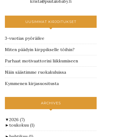
krista@puutalobaby.fi
UUSIMMAT KIRJOITUKSET
3-vuotias pyöräilee
Miten päädyin kirppikselle töihin?
Parhaat motivaattorini liikkumiseen
Näin säästimme ruokakuluissa
Kymmenen kirjasuositusta
ARCHIVES
▼
2026
(7)
►
toukokuu
(1)
►
huhtikuu
(1)