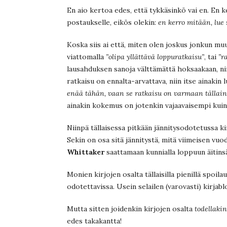
En aio kertoa edes, että tykkäsinkö vai en. En 
postaukselle, eikös olekin:
en kerro mitään, lue 
Koska siis ai että, miten olen joskus jonkun muun
viattomalla
”olipa yllättävä loppuratkaisu”
, tai
”r
lausahduksen sanoja välttämättä hoksaakaan, nii
ratkaisu on ennalta-arvattava, niin itse ainakin 
enää tähän, vaan se ratkaisu on varmaan tällai
ainakin kokemus on jotenkin vajaavaisempi kuin
Niinpä tällaisessa pitkään jännitysodotetussa kir
Sekin on osa sitä jännitystä, mitä viimeisen vu
Whittaker
saattamaan kunnialla loppuun äitinsä
Monien kirjojen osalta tällaisilla pienillä spoilau
odotettavissa. Usein selailen (varovasti) kirjab
Mutta sitten joidenkin kirjojen osalta
todellakin
edes takakantta!