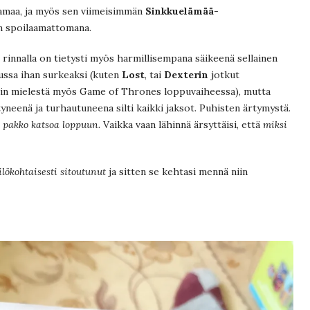
 samaa, ja myös sen viimeisimmän
Sinkkuelämää
-
n spoilaamattomana.
 rinnalla on tietysti myös harmillisempana säikeenä sellainen
pussa ihan surkeaksi (kuten
Lost
, tai
Dexterin
jotkut
lin mielestä myös Game of Thrones loppuvaiheessa), mutta
tyneenä ja turhautuneena silti kaikki jaksot. Puhisten ärtymystä.
n pakko katsoa loppuun.
Vaikka vaan lähinnä ärsyttäisi, että
miksi
lökohtaisesti sitoutunut
ja sitten se kehtasi mennä niin