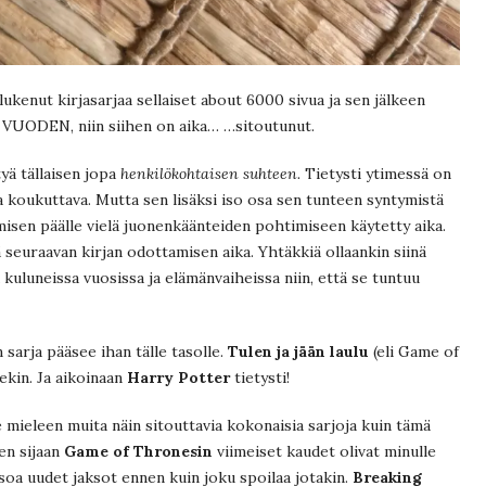
lukenut kirjasarjaa sellaiset about 6000 sivua ja sen jälkeen
VUODEN, niin siihen on aika… …sitoutunut.
tyä tällaisen jopa
henkilökohtaisen suhteen.
Tietysti ytimessä on
ja koukuttava. Mutta sen lisäksi iso osa sen tunteen syntymistä
emisen päälle vielä juonenkäänteiden pohtimiseen käytetty aika.
ä seuraavan kirjan odottamisen aika. Yhtäkkiä ollaankin siinä
na kuluneissa vuosissa ja elämänvaiheissa niin, että se tuntuu
 sarja pääsee ihan tälle tasolle.
Tulen ja jään laulu
(eli Game of
ekin. Ja aikoinaan
Harry Potter
tietysti!
le mieleen muita näin sitouttavia kokonaisia sarjoja kuin tämä
en sijaan
Game of Thronesin
viimeiset kaudet olivat minulle
atsoa uudet jaksot ennen kuin joku spoilaa jotakin.
Breaking