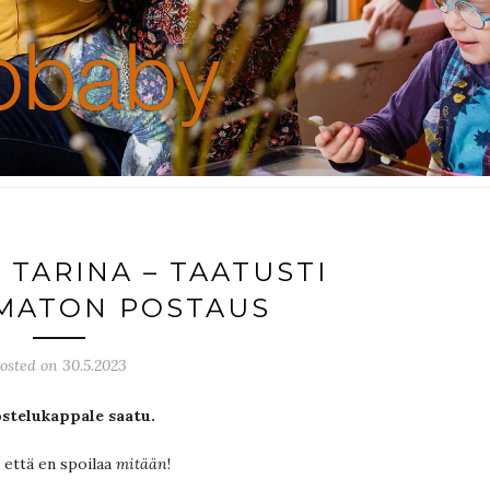
 TARINA – TAATUSTI
MATON POSTAUS
osted on 30.5.2023
stelukappale saatu.
, että en spoilaa
mitään
!