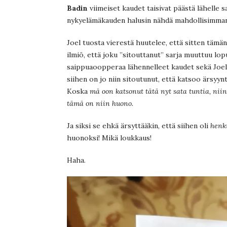
Badin
viimeiset kaudet taisivat päästä lähelle
nykyelämäkauden halusin nähdä mahdollisimma
Joel tuosta vierestä huutelee, että sitten tämän
ilmiö, että joku ”sitouttanut” sarja muuttuu lo
saippuaoopperaa lähennelleet kaudet sekä Joe
siihen on jo niin sitoutunut, että katsoo ärsyyn
Koska
mä oon katsonut tätä nyt sata tuntia, nii
tämä on niin huono.
Ja siksi se ehkä ärsyttääkin, että siihen oli
henki
huonoksi! Mikä loukkaus!
Haha.