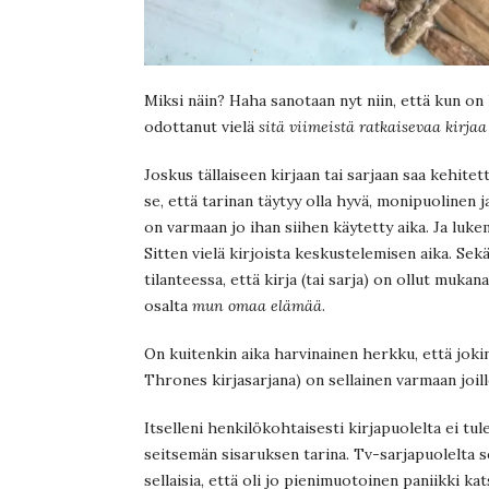
Miksi näin? Haha sanotaan nyt niin, että kun on 
odottanut vielä
sitä viimeistä ratkaisevaa kirjaa
Joskus tällaiseen kirjaan tai sarjaan saa kehitet
se, että tarinan täytyy olla hyvä, monipuolinen 
on varmaan jo ihan siihen käytetty aika. Ja luk
Sitten vielä kirjoista keskustelemisen aika. Sek
tilanteessa, että kirja (tai sarja) on ollut muka
osalta
mun omaa elämää
.
On kuitenkin aika harvinainen herkku, että jokin
Thrones kirjasarjana) on sellainen varmaan joill
Itselleni henkilökohtaisesti kirjapuolelta ei tu
seitsemän sisaruksen tarina. Tv-sarjapuolelta s
sellaisia, että oli jo pienimuotoinen paniikki k