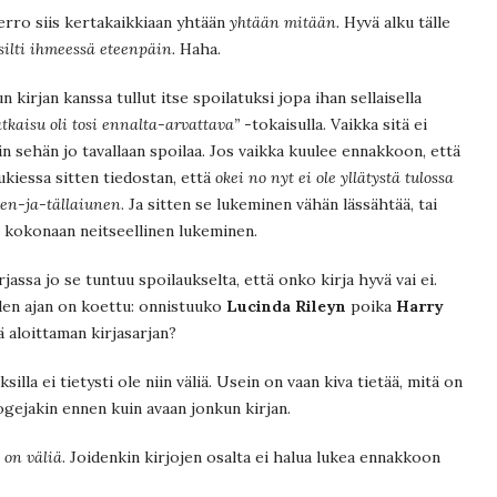
kerro siis kertakaikkiaan yhtään
yhtään mitään.
Hyvä alku tälle
silti ihmeessä eteenpäin.
Haha.
 kirjan kanssa tullut itse spoilatuksi jopa ihan sellaisella
atkaisu oli tosi ennalta-arvattava”
-tokaisulla. Vaikka sitä ei
n sehän jo tavallaan spoilaa. Jos vaikka kuulee ennakkoon, että
lukiessa sitten tiedostan, että
okei no nyt ei ole yllätystä tulossa
nen-ja-tällaiunen
. Ja sitten se lukeminen vähän lässähtää, tai
 kokonaan neitseellinen lukeminen.
jassa jo se tuntuu spoilaukselta, että onko kirja hyvä vai ei.
oden ajan on koettu: onnistuuko
Lucinda Rileyn
poika
Harry
 aloittaman kirjasarjan?
ksilla ei tietysti ole niin väliä. Usein on vaan kiva tietää, mitä on
logejakin ennen kuin avaan jonkun kirjan.
 on väliä
. Joidenkin kirjojen osalta ei halua lukea ennakkoon