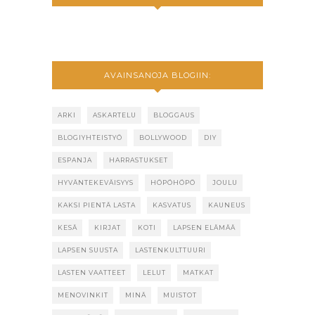
AVAINSANOJA BLOGIIN:
ARKI
ASKARTELU
BLOGGAUS
BLOGIYHTEISTYÖ
BOLLYWOOD
DIY
ESPANJA
HARRASTUKSET
HYVÄNTEKEVÄISYYS
HÖPÖHÖPÖ
JOULU
KAKSI PIENTÄ LASTA
KASVATUS
KAUNEUS
KESÄ
KIRJAT
KOTI
LAPSEN ELÄMÄÄ
LAPSEN SUUSTA
LASTENKULTTUURI
LASTEN VAATTEET
LELUT
MATKAT
MENOVINKIT
MINÄ
MUISTOT