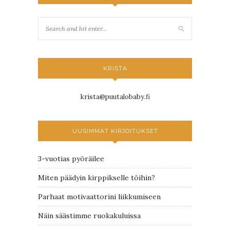
KRISTA
krista@puutalobaby.fi
UUSIMMAT KIRJOITUKSET
3-vuotias pyöräilee
Miten päädyin kirppikselle töihin?
Parhaat motivaattorini liikkumiseen
Näin säästimme ruokakuluissa