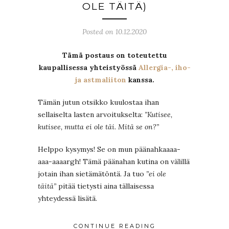
OLE TÄITÄ)
Posted on 10.12.2020
Tämä postaus on toteutettu
kaupallisessa yhteistyössä
Allergia-, iho-
ja astmaliiton
kanssa.
Tämän jutun otsikko kuulostaa ihan
sellaiselta lasten arvoitukselta:
”Kutisee,
kutisee, mutta ei ole täi. Mitä se on?”
Helppo kysymys! Se on mun päänahkaaaa-
aaa-aaaargh! Tämä päänahan kutina on välillä
jotain ihan sietämätöntä. Ja tuo
”ei ole
täitä”
pitää tietysti aina tällaisessa
yhteydessä lisätä.
CONTINUE READING