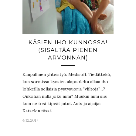
KÄSIEN IHO KUNNOSSA!
(SISÄLTÄÄ PIENEN
ARVONNAN)
Kaupallinen yhteistyö: Medisoft Tiedättekö,
kun sormissa kynsien alapuolelta alkaa iho
lohkeilla sellaisia pystysuoria ”viiltoja”…?
Onkohan niillä joku nimi? Muukin nimi siis
kuin ne tosi kipeät jutut. Auts ja aijaijai.
Katselen tässä…
4.12.2017