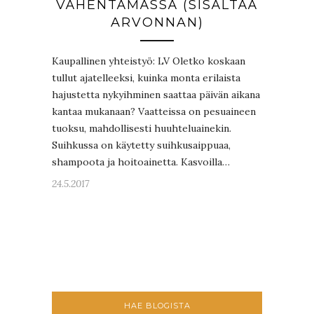
VÄHENTÄMÄSSÄ (SISÄLTÄÄ
ARVONNAN)
Kaupallinen yhteistyö: LV Oletko koskaan
tullut ajatelleeksi, kuinka monta erilaista
hajustetta nykyihminen saattaa päivän aikana
kantaa mukanaan? Vaatteissa on pesuaineen
tuoksu, mahdollisesti huuhteluainekin.
Suihkussa on käytetty suihkusaippuaa,
shampoota ja hoitoainetta. Kasvoilla…
24.5.2017
HAE BLOGISTA