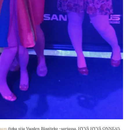
rgam
(toka sija Vuoden Blogiteko -sarjassa, HYVÄ HYVÄ ONNEA!),