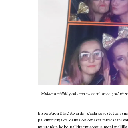
Mukana pöllöilyssä oma vakkari-avec-ystävä se
Inspiration Blog Awards -gaala järjestettiin siis 
palkintojenjako-osuus oli omasta mielestäni vähä
muutenkin koko palkitsemisosuus meni mallill