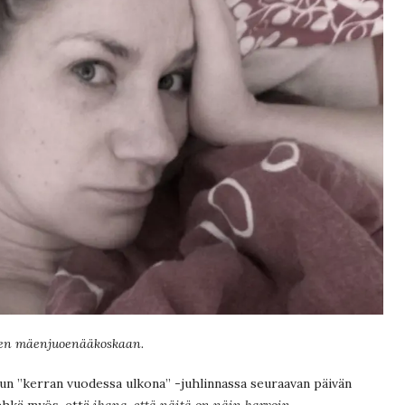
en mäenjuoenääkoskaan.
 mun ”kerran vuodessa ulkona” -juhlinnassa seuraavan päivän
 ehkä myös, että
ihana, että näitä on näin harvoin
.