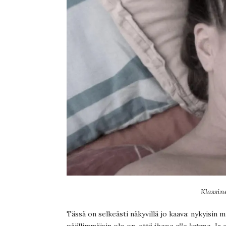
Klassin
Tässä on selkeästi näkyvillä jo kaava: nykyisin
päällimmäisin olo on, että
ihana olla kotona
. Ja