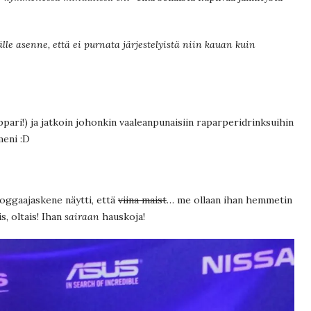
älle asenne, että ei purnata järjestelyistä niin kauan kuin
ppari!) ja jatkoin johonkin vaaleanpunaisiin raparperidrinksuihin
meni :D
loggaajaskene näytti, että
viina maist
… me ollaan ihan hemmetin
s, oltais! Ihan
sairaan
hauskoja!