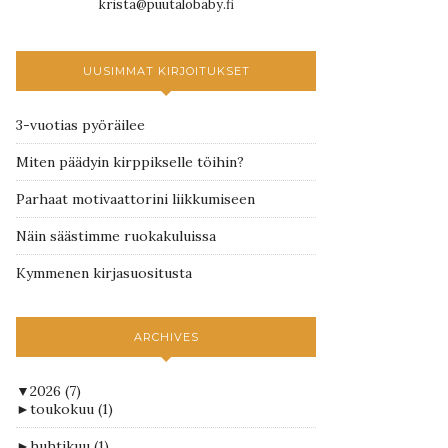
krista@puutalobaby.fi
UUSIMMAT KIRJOITUKSET
3-vuotias pyöräilee
Miten päädyin kirppikselle töihin?
Parhaat motivaattorini liikkumiseen
Näin säästimme ruokakuluissa
Kymmenen kirjasuositusta
ARCHIVES
▼
2026
(7)
►
toukokuu
(1)
►
huhtikuu
(1)