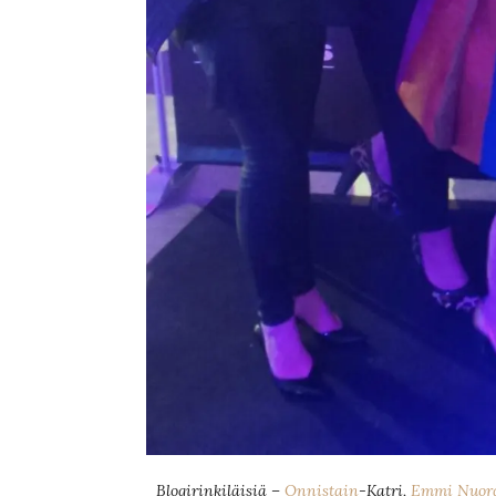
Blogirinkiläisiä –
Onnistain
-Katri,
Emmi Nuo