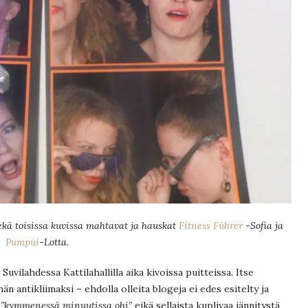
kä toisissa kuvissa mahtavat ja hauskat
Fitness Führer
-Sofia ja
Pumpui
-Lotta.
Suvilahdessa Kattilahallilla aika kivoissa puitteissa. Itse
n antikliimaksi – ehdolla olleita blogeja ei edes esitelty ja
a
”kymmenessä minuutissa ohi”
eikä sellaista kuplivaa jännitystä