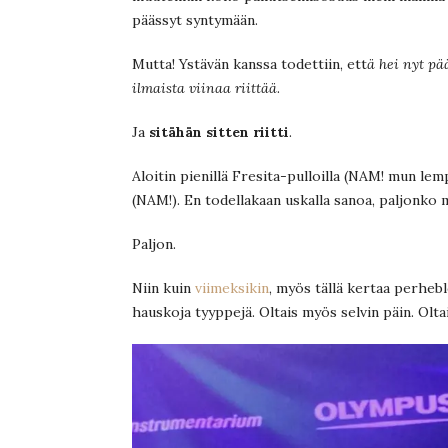
päässyt syntymään.
Mutta! Ystävän kanssa todettiin, ett
ä hei nyt pä
ilmaista viinaa riittää
.
Ja
sitähän sitten riitti
.
Aloitin pienillä Fresita-pulloilla (NAM! mun lem
(NAM!). En todellakaan uskalla sanoa, paljonko 
Paljon.
Niin kuin
viimeksikin
, myös tällä kertaa perheb
hauskoja tyyppejä. Oltais myös selvin päin. Oltai