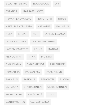
BLOGIYHTEISTYÖ
BOLLYWOOD
DIY
ESPANJA
HARRASTUKSET
HYVÄNTEKEVÄISYYS
HÖPÖHÖPÖ
JOULU
KAKSI PIENTÄ LASTA
KASVATUS
KAUNEUS
KESÄ
KIRJAT
KOTI
LAPSEN ELÄMÄÄ
LAPSEN SUUSTA
LASTENKULTTUURI
LASTEN VAATTEET
LELUT
MATKAT
MENOVINKIT
MINÄ
MUISTOT
OMA ELÄMÄ
OMAT MENOT
PARISUHDE
PUUTARHA
PÄIVÄN ASU
PÄÄSIÄINEN
RAKKAUS
RASKAUS
REMONTTI
RUOKA
SAIRAANA
SIIVOAMINEN
SISUSTAMINEN
SUOSITTELUT
SYVÄLLISTÄ
TALVI
VANHEMMUUS
VAUVAELÄMÄÄ