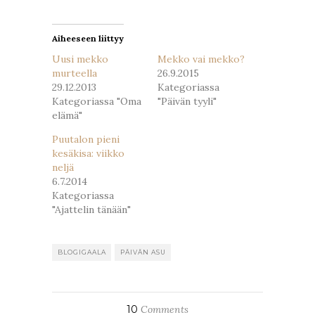
ikkunassa)
ikkunassa)
Aiheeseen liittyy
Uusi mekko
Mekko vai mekko?
murteella
26.9.2015
29.12.2013
Kategoriassa
Kategoriassa "Oma
"Päivän tyyli"
elämä"
Puutalon pieni
kesäkisa: viikko
neljä
6.7.2014
Kategoriassa
"Ajattelin tänään"
BLOGIGAALA
PÄIVÄN ASU
10
Comments