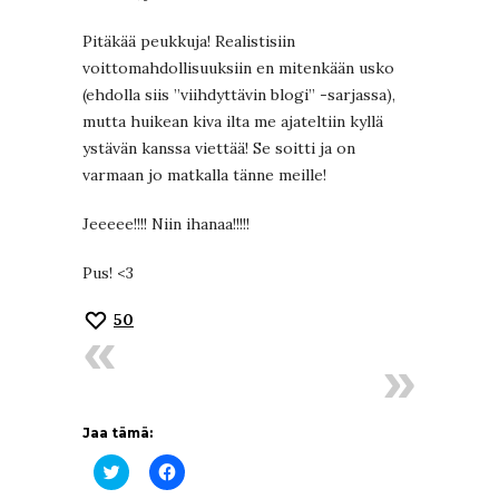
Pitäkää peukkuja! Realistisiin
voittomahdollisuuksiin en mitenkään usko
(ehdolla siis ”viihdyttävin blogi” -sarjassa),
mutta huikean kiva ilta me ajateltiin kyllä
ystävän kanssa viettää! Se soitti ja on
varmaan jo matkalla tänne meille!
Jeeeee!!!! Niin ihanaa!!!!!
Pus! <3
50
Jaa tämä:
Jaa
Jaa
Twitterissä(Avautuu
Facebookissa(Avautuu
uudessa
uudessa