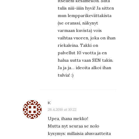
itselleni kesämekon. Siitä
tulis niii-iiiin hyvä! Ja sitten
mun lempparikevättakista
(se oranssi, näkynyt
varmaan kuvista) vois
vaihtaa vuoren, joka on ihan
riekaleina. Takki on
palvellut 10 vuotta ja en
halua uutta vaan SEN takin.
Ja ja ja… ideoita alkoi ihan
tulvia! :)
K
26.4.2016 at 10:22
Upea, ihana mekko!
Mutta nyt seuraa se nolo
kysymys: millaisia alusvaatteita