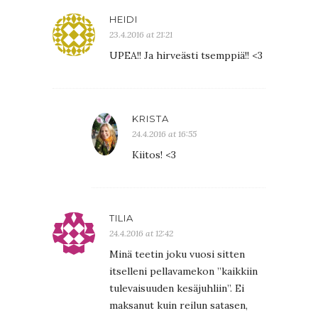
HEIDI
23.4.2016 at 21:21
UPEA!! Ja hirveästi tsemppiä!! <3
KRISTA
24.4.2016 at 16:55
Kiitos! <3
TILIA
24.4.2016 at 12:42
Minä teetin joku vuosi sitten
itselleni pellavamekon ”kaikkiin
tulevaisuuden kesäjuhliin”. Ei
maksanut kuin reilun satasen,