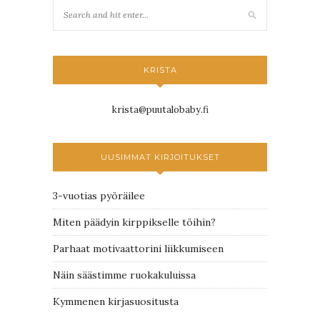
KRISTA
krista@puutalobaby.fi
UUSIMMAT KIRJOITUKSET
3-vuotias pyöräilee
Miten päädyin kirppikselle töihin?
Parhaat motivaattorini liikkumiseen
Näin säästimme ruokakuluissa
Kymmenen kirjasuositusta