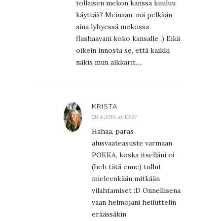
tollaisen mekon kanssa kuuluu
käyttää? Meinaan, mä pelkään
aina lyhyessä mekossa
flashaavani koko kansalle :) Eikä
oikein innosta se, että kaikki
näkis mun alkkarit….
KRISTA
26.4.2016 at 10:57
Hahaa, paras
alusvaateasuste varmaan
POKKA, koska itselläni ei
(heh tätä enne) tullut
mieleenkään mitkään
vilahtamiset :D Onnellisena
vaan helmojani heiluttelin
eräässäkin