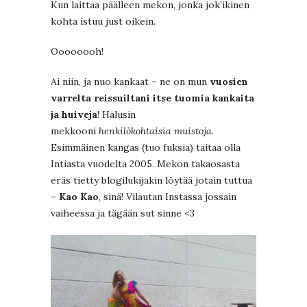
Kun laittaa päälleen mekon, jonka jok’ikinen
kohta istuu just oikein.
Oooooooh!
Ai niin, ja nuo kankaat – ne on mun
vuosien
varrelta reissuiltani itse tuomia kankaita
ja huiveja
! Halusin
mekkooni
henkilökohtaisia muistoja
.
Esimmäinen kangas (tuo fuksia) taitaa olla
Intiasta vuodelta 2005. Mekon takaosasta
eräs tietty blogilukijakin löytää jotain tuttua
–
Kao Kao
, sinä! Vilautan Instassa jossain
vaiheessa ja tägään sut sinne <3