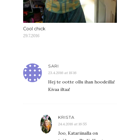
Cool chick
29.7.2016
SARI
23.4.2016 at 18:16
Hej te ootte ollu ihan hoodeilla!
Kivaa iltaa!
KRISTA
24.4.2016 at 16:55
Joo, Katariinalla on