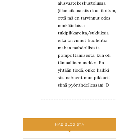
alusvaatekeskustelussa
(illan aikana siis) kun iloitsin,
että mä en tarvinnut edes
minkäänlaisia
tukipikkareita/sukkiksia
eikä tarvinnut huolehtia
mahan mahdollisista
pömpöttämisestä, kun oli
tänmallinen mekko. En
yhtään tiedä, onko kaikki
siis nähneet mun pikkarit
siinä pyörähdellessäni :D
HAE BLOGISTA