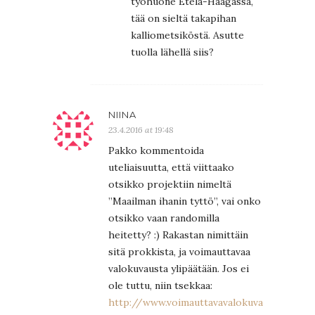
työhuone Etelä-Haagassa,
tää on sieltä takapihan
kalliometsiköstä. Asutte
tuolla lähellä siis?
NIINA
23.4.2016 at 19:48
Pakko kommentoida
uteliaisuutta, että viittaako
otsikko projektiin nimeltä
”Maailman ihanin tyttö”, vai onko
otsikko vaan randomilla
heitetty? :) Rakastan nimittäin
sitä prokkista, ja voimauttavaa
valokuvausta ylipäätään. Jos ei
ole tuttu, niin tsekkaa:
http://www.voimauttavavalokuva.net