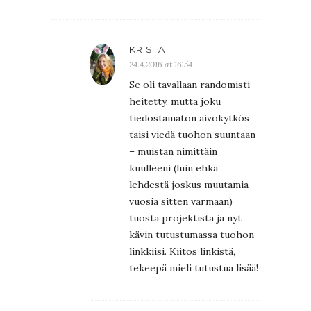
KRISTA
24.4.2016 at 16:54
Se oli tavallaan randomisti
heitetty, mutta joku
tiedostamaton aivokytkös
taisi viedä tuohon suuntaan
– muistan nimittäin
kuulleeni (luin ehkä
lehdestä joskus muutamia
vuosia sitten varmaan)
tuosta projektista ja nyt
kävin tutustumassa tuohon
linkkiisi. Kiitos linkistä,
tekeepä mieli tutustua lisää!