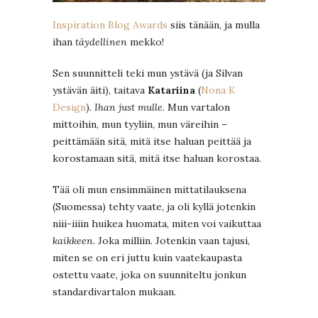
Inspiration Blog Awards
siis tänään, ja mulla
ihan
täydellinen
mekko!
Sen suunnitteli teki mun ystävä (ja Silvan
ystävän äiti), taitava
Katariina
(
Nona K
Design
).
Ihan just mulle.
Mun vartalon
mittoihin, mun tyyliin, mun väreihin –
peittämään sitä, mitä itse haluan peittää ja
korostamaan sitä, mitä itse haluan korostaa.
Tää oli mun ensimmäinen mittatilauksena
(Suomessa) tehty vaate, ja oli kyllä jotenkin
niii-iiiin huikea huomata, miten voi vaikuttaa
kaikkeen
. Joka milliin. Jotenkin vaan tajusi,
miten se on eri juttu kuin vaatekaupasta
ostettu vaate, joka on suunniteltu jonkun
standardivartalon mukaan.