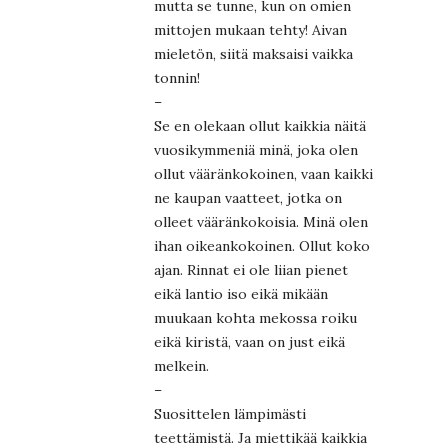
mutta se tunne, kun on omien
mittojen mukaan tehty! Aivan
mieletön, siitä maksaisi vaikka
tonnin!
–
Se en olekaan ollut kaikkia näitä
vuosikymmeniä minä, joka olen
ollut vääränkokoinen, vaan kaikki
ne kaupan vaatteet, jotka on
olleet vääränkokoisia. Minä olen
ihan oikeankokoinen. Ollut koko
ajan. Rinnat ei ole liian pienet
eikä lantio iso eikä mikään
muukaan kohta mekossa roiku
eikä kiristä, vaan on just eikä
melkein.
–
Suosittelen lämpimästi
teettämistä. Ja miettikää kaikkia