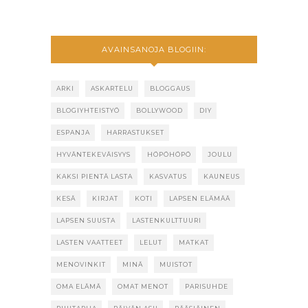
AVAINSANOJA BLOGIIN:
ARKI
ASKARTELU
BLOGGAUS
BLOGIYHTEISTYÖ
BOLLYWOOD
DIY
ESPANJA
HARRASTUKSET
HYVÄNTEKEVÄISYYS
HÖPÖHÖPÖ
JOULU
KAKSI PIENTÄ LASTA
KASVATUS
KAUNEUS
KESÄ
KIRJAT
KOTI
LAPSEN ELÄMÄÄ
LAPSEN SUUSTA
LASTENKULTTUURI
LASTEN VAATTEET
LELUT
MATKAT
MENOVINKIT
MINÄ
MUISTOT
OMA ELÄMÄ
OMAT MENOT
PARISUHDE