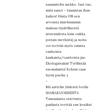
suunniteltu mekko. Just tuo,
mitä sanot – tunnistan ihan
kaiken! Hinta ON sen
arvoista (mieluummin
maksaa täydellisestä
istuvuudesta kuin vaikka
jostain merkistä) ja noita
voi teettää myös omista
vanhoista
kankaista/vaatteista jne.
Ekologistakin! Työllistää
suomalaista! Keksin vaan
hyviä puolia :)
–
Mä aattelin yhdestä Joelin
IHANAKUOSISESTA
Tansaniasta ostetusta
paidasta teettää ens kesäksi