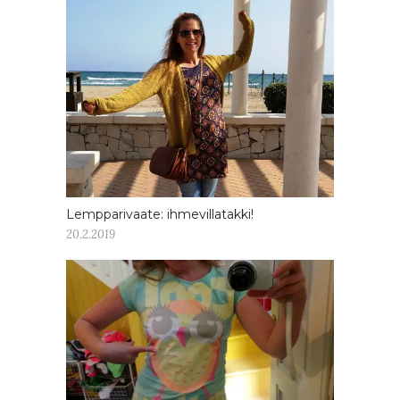
Lempparivaate: ihmevillatakki!
20.2.2019