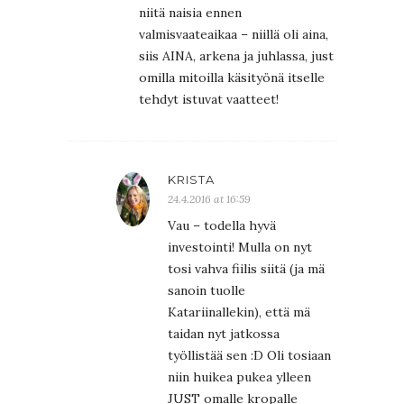
niitä naisia ennen
valmisvaateaikaa – niillä oli aina,
siis AINA, arkena ja juhlassa, just
omilla mitoilla käsityönä itselle
tehdyt istuvat vaatteet!
KRISTA
24.4.2016 at 16:59
Vau – todella hyvä
investointi! Mulla on nyt
tosi vahva fiilis siitä (ja mä
sanoin tuolle
Katariinallekin), että mä
taidan nyt jatkossa
työllistää sen :D Oli tosiaan
niin huikea pukea ylleen
JUST omalle kropalle