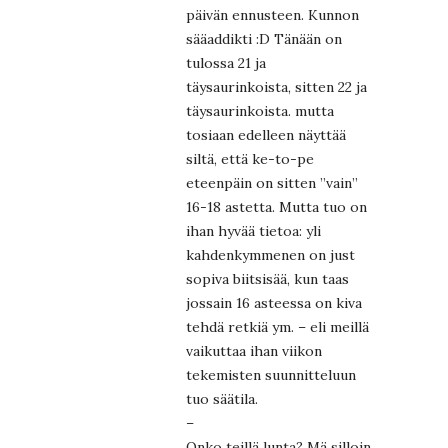
päivän ennusteen. Kunnon
sääaddikti :D Tänään on
tulossa 21 ja
täysaurinkoista, sitten 22 ja
täysaurinkoista. mutta
tosiaan edelleen näyttää
siltä, että ke-to-pe
eteenpäin on sitten ”vain”
16-18 astetta. Mutta tuo on
ihan hyvää tietoa: yli
kahdenkymmenen on just
sopiva biitsisää, kun taas
jossain 16 asteessa on kiva
tehdä retkiä ym. – eli meillä
vaikuttaa ihan viikon
tekemisten suunnitteluun
tuo säätila.
–
Onko teillä lunta? Mä silloin