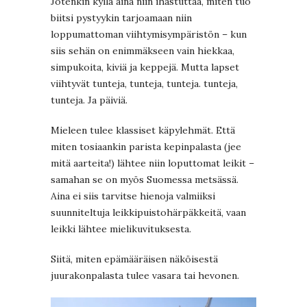
Jotenkin kyllä aina niin ihastuttaa, miten tuo
biitsi pystyykin tarjoamaan niin
loppumattoman viihtymisympäristön – kun
siis sehän on enimmäkseen vain hiekkaa,
simpukoita, kiviä ja keppejä. Mutta lapset
viihtyvät tunteja, tunteja, tunteja. tunteja,
tunteja. Ja päiviä.
Mieleen tulee klassiset käpylehmät. Että
miten tosiaankin parista kepinpalasta (jee
mitä aarteita!) lähtee niin loputtomat leikit –
samahan se on myös Suomessa metsässä.
Aina ei siis tarvitse hienoja valmiiksi
suunniteltuja leikkipuistohärpäkkeitä, vaan
leikki lähtee mielikuvituksesta.
Siitä, miten epämääräisen näköisestä
juurakonpalasta tulee vasara tai hevonen.