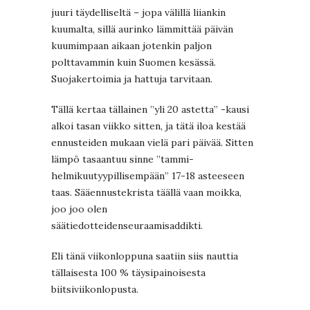
juuri täydelliseltä – jopa välillä liiankin
kuumalta, sillä aurinko lämmittää päivän
kuumimpaan aikaan jotenkin paljon
polttavammin kuin Suomen kesässä.
Suojakertoimia ja hattuja tarvitaan.
Tällä kertaa tällainen ”yli 20 astetta” -kausi
alkoi tasan viikko sitten, ja tätä iloa kestää
ennusteiden mukaan vielä pari päivää. Sitten
lämpö tasaantuu sinne ”tammi-
helmikuutyypillisempään” 17-18 asteeseen
taas. Sääennustekrista täällä vaan moikka,
joo joo olen
säätiedotteidenseuraamisaddikti.
Eli tänä viikonloppuna saatiin siis nauttia
tällaisesta 100 % täysipainoisesta
biitsiviikonlopusta.