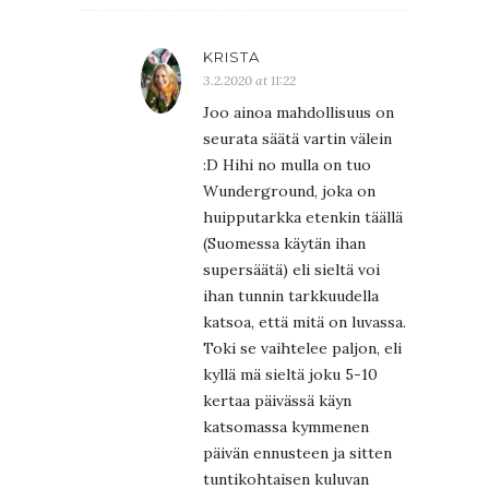
KRISTA
3.2.2020 at 11:22
Joo ainoa mahdollisuus on
seurata säätä vartin välein
:D Hihi no mulla on tuo
Wunderground, joka on
huipputarkka etenkin täällä
(Suomessa käytän ihan
supersäätä) eli sieltä voi
ihan tunnin tarkkuudella
katsoa, että mitä on luvassa.
Toki se vaihtelee paljon, eli
kyllä mä sieltä joku 5-10
kertaa päivässä käyn
katsomassa kymmenen
päivän ennusteen ja sitten
tuntikohtaisen kuluvan