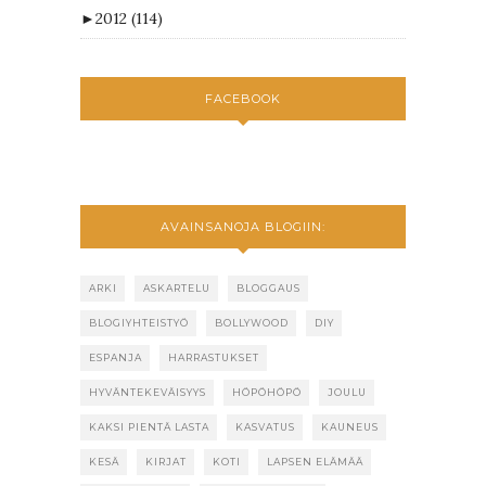
►
2012
(114)
FACEBOOK
AVAINSANOJA BLOGIIN:
ARKI
ASKARTELU
BLOGGAUS
BLOGIYHTEISTYÖ
BOLLYWOOD
DIY
ESPANJA
HARRASTUKSET
HYVÄNTEKEVÄISYYS
HÖPÖHÖPÖ
JOULU
KAKSI PIENTÄ LASTA
KASVATUS
KAUNEUS
KESÄ
KIRJAT
KOTI
LAPSEN ELÄMÄÄ