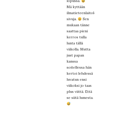
lopussa.
Mä kyttään
ilmatieteenlaitoksen
sivuja.
Sen
mukaan tänne
saattaa pieni
kerros tulla
lunta tällä
viikolla. Mutta
just papan
kanssa
soitellessa hän
kertoi lehdessä
luvatun ensi
viikoksi jo taas
plus viittä. Että
se siitä lumesta.