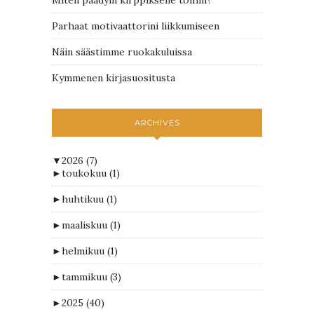
Miten päädyin kirppikselle töihin?
Parhaat motivaattorini liikkumiseen
Näin säästimme ruokakuluissa
Kymmenen kirjasuositusta
ARCHIVES
▼
2026
(7)
►
toukokuu
(1)
►
huhtikuu
(1)
►
maaliskuu
(1)
►
helmikuu
(1)
►
tammikuu
(3)
►
2025
(40)