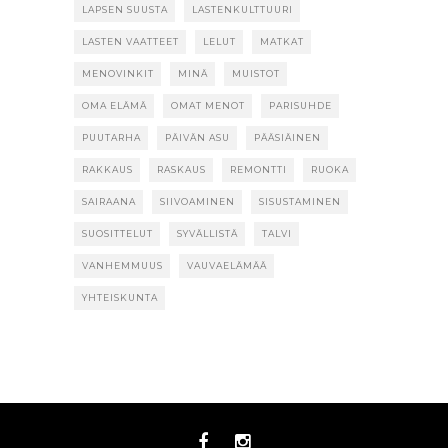
LAPSEN SUUSTA
LASTENKULTTUURI
LASTEN VAATTEET
LELUT
MATKAT
MENOVINKIT
MINÄ
MUISTOT
OMA ELÄMÄ
OMAT MENOT
PARISUHDE
PUUTARHA
PÄIVÄN ASU
PÄÄSIÄINEN
RAKKAUS
RASKAUS
REMONTTI
RUOKA
SAIRAANA
SIIVOAMINEN
SISUSTAMINEN
SUOSITTELUT
SYVÄLLISTÄ
TALVI
VANHEMMUUS
VAUVAELÄMÄÄ
YHTEISKUNTA