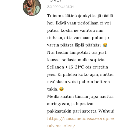
TOREY
2.2.2020 at 21:04
Toinen säätietojenkyttääjä täällä
hei! Ikävä vaan tiedoillaan ei voi
päteä, koska ne vaihtuu niin
tiuhaan, että varmaan puhut jo
vartin päästä läpiä päähäsi.
Noi teidän lämpötilat ois just
kanssa sellasia mulle sopivia.
Sellanen + 16-21°C ois erittäin
jees. Ei palelisi koko ajan, muttei
myöskään voisi pahoin helteen
takia.
Meillä saatiin tänään jopa nauttia
auringosta, ja lupasivat
pakkastakin pari astetta. Wuhuu!
https://naissanelioissa.wordpress.com/20
talvena-olen/