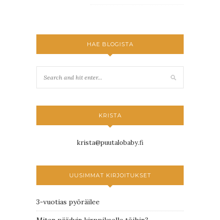
HAE BLOGISTA
KRISTA
krista@puutalobaby.fi
UUSIMMAT KIRJOITUKSET
3-vuotias pyöräilee