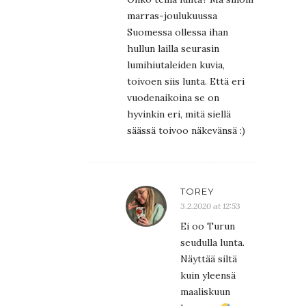
marras-joulukuussa
Suomessa ollessa ihan
hullun lailla seurasin
lumihiutaleiden kuvia,
toivoen siis lunta. Että eri
vuodenaikoina se on
hyvinkin eri, mitä siellä
säässä toivoo näkevänsä :)
TOREY
3.2.2020 at 12:53
Ei oo Turun
seudulla lunta.
Näyttää siltä
kuin yleensä
maaliskuun