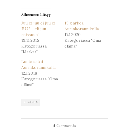
ikkunassa)
ikkunassa)
Aiheeseen liittyy
Juu ei juu ei juu ei
15 x arkea
JUU – eli juu
Aurinkorannikolla
reissuun!
17.1.2020
19.11.2015
Kategoriassa "Oma
Kategoriassa
elämä"
"Matkat"
Lunta satoi
Aurinkorannikolla
12.1.2018
Kategoriassa "Oma
elämä"
ESPANJA
3
Comments