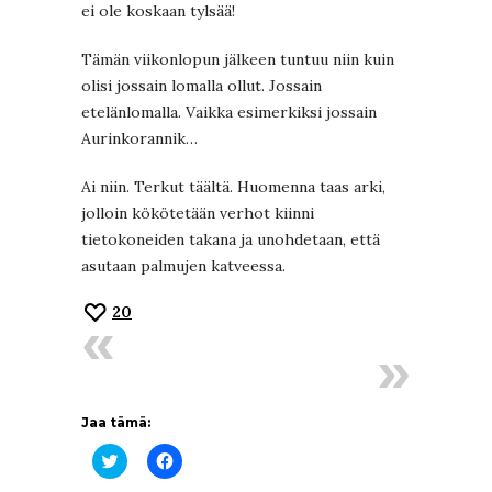
ei ole koskaan tylsää!
Tämän viikonlopun jälkeen tuntuu niin kuin
olisi jossain lomalla ollut. Jossain
etelänlomalla. Vaikka esimerkiksi jossain
Aurinkorannik…
Ai niin. Terkut täältä. Huomenna taas arki,
jolloin kökötetään verhot kiinni
tietokoneiden takana ja unohdetaan, että
asutaan palmujen katveessa.
20
Jaa tämä:
Jaa
Jaa
Twitterissä(Avautuu
Facebookissa(Avautuu
uudessa
uudessa