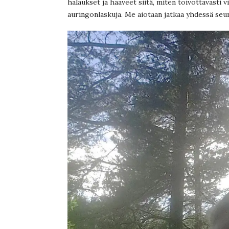
halaukset ja haaveet siitä, miten toivottavasti
auringonlaskuja. Me aiotaan jatkaa yhdessä seu