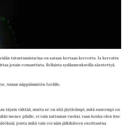
 Meidän tutustumistarina on sataan kertaan kerrottu. Ja kerrattu
ittaa jotain romanttista. Sellaista sydänmenkuvilla säestettyä.
tse
. Annan näppäimistön Joelille.
an täysin välttää, mutta se on sitä jäytävämpi, mitä suurempi on
ikki menee pilalle, ei vain sattuman vuoksi, vaan koska olen itse
töksiä, joista mikä vain voi näin jälkikäteen osoittautua