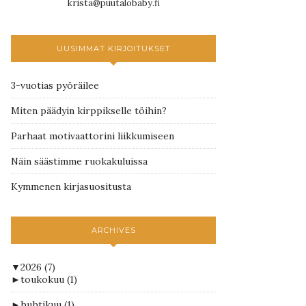
krista@puutalobaby.fi
UUSIMMAT KIRJOITUKSET
3-vuotias pyöräilee
Miten päädyin kirppikselle töihin?
Parhaat motivaattorini liikkumiseen
Näin säästimme ruokakuluissa
Kymmenen kirjasuositusta
ARCHIVES
▼
2026
(7)
►
toukokuu
(1)
►
huhtikuu
(1)