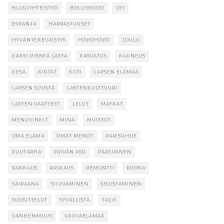
BLOGIYHTEISTYÖ
BOLLYWOOD
DIY
ESPANJA
HARRASTUKSET
HYVÄNTEKEVÄISYYS
HÖPÖHÖPÖ
JOULU
KAKSI PIENTÄ LASTA
KASVATUS
KAUNEUS
KESÄ
KIRJAT
KOTI
LAPSEN ELÄMÄÄ
LAPSEN SUUSTA
LASTENKULTTUURI
LASTEN VAATTEET
LELUT
MATKAT
MENOVINKIT
MINÄ
MUISTOT
OMA ELÄMÄ
OMAT MENOT
PARISUHDE
PUUTARHA
PÄIVÄN ASU
PÄÄSIÄINEN
RAKKAUS
RASKAUS
REMONTTI
RUOKA
SAIRAANA
SIIVOAMINEN
SISUSTAMINEN
SUOSITTELUT
SYVÄLLISTÄ
TALVI
VANHEMMUUS
VAUVAELÄMÄÄ