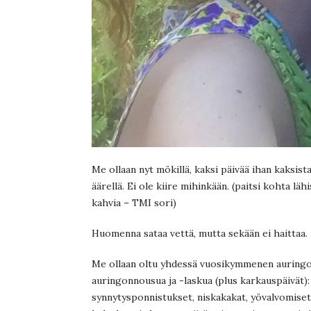
Me ollaan nyt mökillä, kaksi päivää ihan kaksista
äärellä. Ei ole kiire mihinkään. (paitsi kohta lä
kahvia – TMI sori)
Huomenna sataa vettä, mutta sekään ei haittaa.
Me ollaan oltu yhdessä vuosikymmenen auringot,
auringonnousua ja -laskua (plus karkauspäivät):
synnytysponnistukset, niskakakat, yövalvomiset