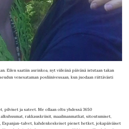
an. Eilen saatiin aurinkoa, nyt viileänä päivänä istutaan takan
hiseudun venesataman posliinivessaan, kun juodaan riittävästi
 pilviset ja sateet. Me ollaan oltu yhdessä 3650
 alkuhuumat, rakkauskriisit, maailmanmatkat, sitoutumiset,
, Espanjan-talvet, kahdenkeskeiset pienet hetket, jokapäiväiset