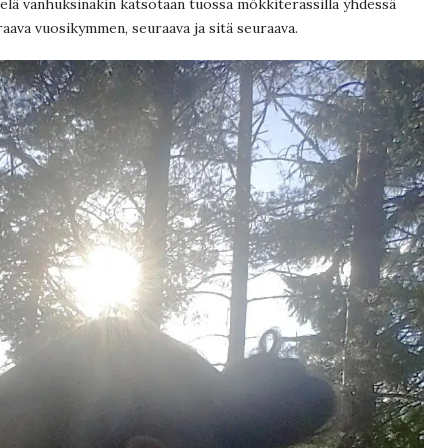
 vielä vanhuksinakin katsotaan tuossa mökkiterassilla yhdessä
raava vuosikymmen, seuraava ja sitä seuraava.