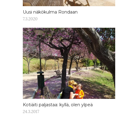
Uusi näkökulma Rondaan
7.3.2020
Kotiäiti paljastaa: kyllä, olen ylpeä
24.3.2017