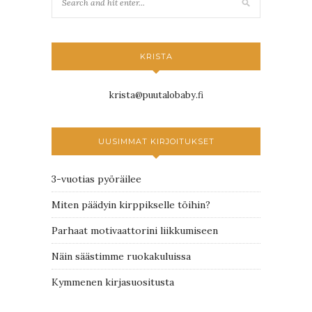
KRISTA
krista@puutalobaby.fi
UUSIMMAT KIRJOITUKSET
3-vuotias pyöräilee
Miten päädyin kirppikselle töihin?
Parhaat motivaattorini liikkumiseen
Näin säästimme ruokakuluissa
Kymmenen kirjasuositusta