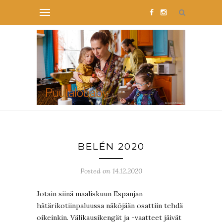
BELÉN 2020
Posted on 14.12.2020
Jotain siinä maaliskuun Espanjan-
hätärikotiinpaluussa näköjään osattiin tehdä
oikeinkin. Välikausikengät ja -vaatteet jäivät