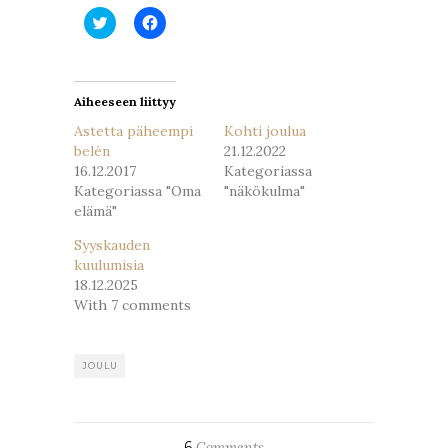
Jaa
Jaa
Twitterissä(Avautuu
Facebookissa(Avautuu
uudessa
uudessa
ikkunassa)
ikkunassa)
Aiheeseen liittyy
Astetta päheempi
Kohti joulua
belén
21.12.2022
16.12.2017
Kategoriassa
Kategoriassa "Oma
"näkökulma"
elämä"
Syyskauden
kuulumisia
18.12.2025
With 7 comments
JOULU
6
Comments