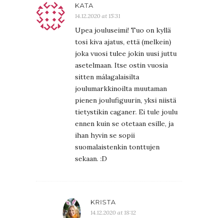
KATA
14.12.2020 at 15:31
Upea jouluseimi! Tuo on kyllä
tosi kiva ajatus, että (melkein)
joka vuosi tulee jokin uusi juttu
asetelmaan. Itse ostin vuosia
sitten málagalaisilta
joulumarkkinoilta muutaman
pienen joulufiguurin, yksi niistä
tietystikin caganer. Ei tule joulu
ennen kuin se otetaan esille, ja
ihan hyvin se sopii
suomalaistenkin tonttujen
sekaan. :D
KRISTA
14.12.2020 at 18:12