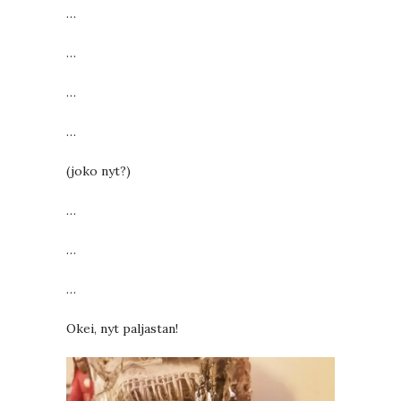
…
…
…
…
(joko nyt?)
…
…
…
Okei, nyt paljastan!