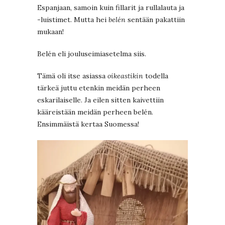
Espanjaan, samoin kuin fillarit ja rullalauta ja
-luistimet. Mutta hei
belén
sentään pakattiin
mukaan!
Belén eli jouluseimiasetelma siis.
Tämä oli itse asiassa
oikeastikin
todella
tärkeä juttu etenkin meidän perheen
eskarilaiselle. Ja eilen sitten kaivettiin
kääreistään meidän perheen belén.
Ensimmäistä kertaa Suomessa!