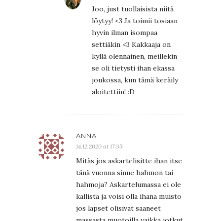
Joo, just tuollaisista niitä
löytyy! <3 Ja toimii tosiaan
hyvin ilman isompaa
settiäkin <3 Kakkaaja on
kyllä olennainen, meillekin
se oli tietysti ihan ekassa
joukossa, kun tämä keräily
aloitettiin! :D
ANNA
14.12.2020 at 17:35
Mitäs jos askartelisitte ihan itse
tänä vuonna sinne hahmon tai
hahmoja? Askartelumassa ei ole
kallista ja voisi olla ihana muisto
jos lapset olisivat saaneet
massasta muotoilla vaikka jotkut