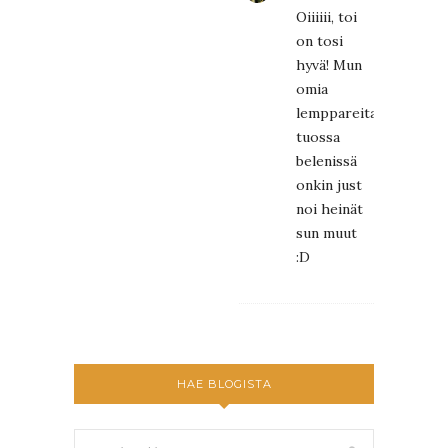
Oiiiiii, toi
on tosi
hyvä! Mun
omia
lemppareita
tuossa
belenissä
onkin just
noi heinät
sun muut
:D
HAE BLOGISTA