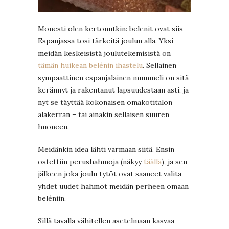
Monesti olen kertonutkin: belenit ovat siis
Espanjassa tosi tärkeitä joulun alla. Yksi
meidän keskeisistä joulutekemisistä on
tämän huikean belénin ihastelu
. Sellainen
sympaattinen espanjalainen mummeli on sitä
kerännyt ja rakentanut lapsuudestaan asti, ja
nyt se täyttää kokonaisen omakotitalon
alakerran – tai ainakin sellaisen suuren
huoneen.
Meidänkin idea lähti varmaan siitä. Ensin
ostettiin perushahmoja (näkyy
täällä
), ja sen
jälkeen joka joulu tytöt ovat saaneet valita
yhdet uudet hahmot meidän perheen omaan
beléniin.
Sillä tavalla vähitellen asetelmaan kasvaa