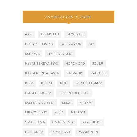
AVAINSANOJA BLOGIIN:
ARKI
ASKARTELU
BLOGGAUS
BLOGIYHTEISTYÖ
BOLLYWOOD
DIY
ESPANJA
HARRASTUKSET
HYVÄNTEKEVÄISYYS
HÖPÖHÖPÖ
JOULU
KAKSI PIENTÄ LASTA
KASVATUS
KAUNEUS
KESÄ
KIRJAT
KOTI
LAPSEN ELÄMÄÄ
LAPSEN SUUSTA
LASTENKULTTUURI
LASTEN VAATTEET
LELUT
MATKAT
MENOVINKIT
MINÄ
MUISTOT
OMA ELÄMÄ
OMAT MENOT
PARISUHDE
PUUTARHA
PÄIVÄN ASU
PÄÄSIÄINEN