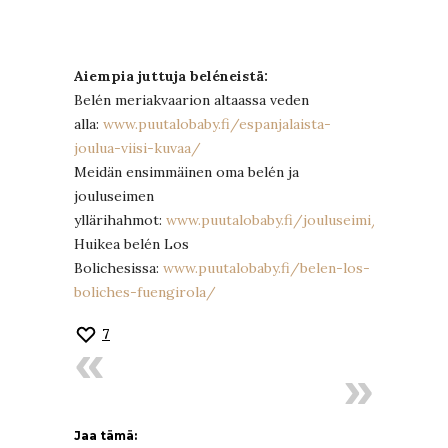
Aiempia juttuja beléneistä:
Belén meriakvaarion altaassa veden
alla:
www.puutalobaby.fi/espanjalaista-
joulua-viisi-kuvaa/
Meidän ensimmäinen oma belén ja
jouluseimen
yllärihahmot:
www.puutalobaby.fi/jouluseimi/
Huikea belén Los
Bolichesissa:
www.puutalobaby.fi/belen-los-
boliches-fuengirola/
7
Jaa tämä: