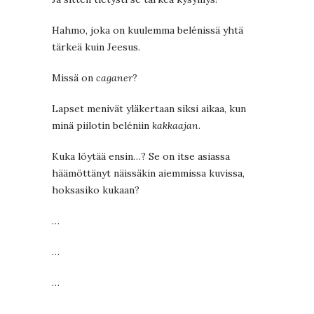
Hahmo, joka on kuulemma belénissä yhtä
tärkeä kuin Jeesus.
Missä on
caganer
?
Lapset menivät yläkertaan siksi aikaa, kun
minä piilotin beléniin
kakkaajan
.
Kuka löytää ensin…? Se on itse asiassa
häämöttänyt näissäkin aiemmissa kuvissa,
hoksasiko kukaan?
…
…
…
…