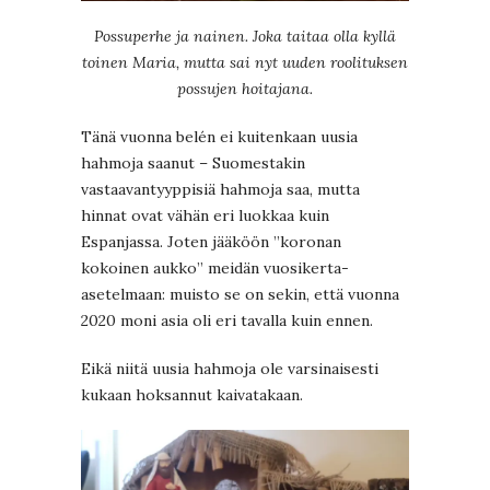
Possuperhe ja nainen. Joka taitaa olla kyllä
toinen Maria, mutta sai nyt uuden roolituksen
possujen hoitajana.
Tänä vuonna belén ei kuitenkaan uusia
hahmoja saanut – Suomestakin
vastaavantyyppisiä hahmoja saa, mutta
hinnat ovat vähän eri luokkaa kuin
Espanjassa. Joten jääköön ”koronan
kokoinen aukko” meidän vuosikerta-
asetelmaan: muisto se on sekin, että vuonna
2020 moni asia oli eri tavalla kuin ennen.
Eikä niitä uusia hahmoja ole varsinaisesti
kukaan hoksannut kaivatakaan.