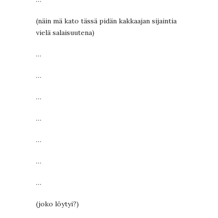
(näin mä kato tässä pidän kakkaajan sijaintia
vielä salaisuutena)
…
…
…
…
…
…
…
(joko löytyi?)