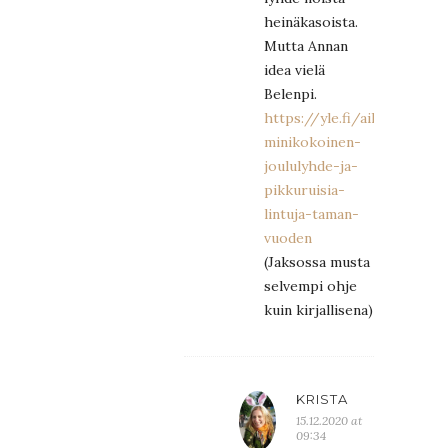
heinäkasoista.
Mutta Annan
idea vielä
Belenpi.
https://yle.fi/aihe/artikk
minikokoinen-
joululyhde-ja-
pikkuruisia-
lintuja-taman-
vuoden
(Jaksossa musta
selvempi ohje
kuin kirjallisena)
KRISTA
15.12.2020 at
09:34