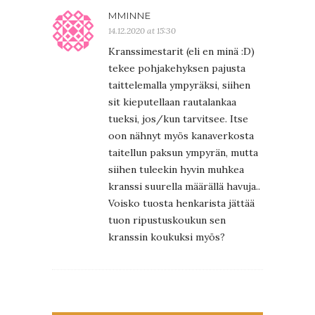
MMINNE
14.12.2020 at 15:30
Kranssimestarit (eli en minä :D)
tekee pohjakehyksen pajusta
taittelemalla ympyräksi, siihen
sit kieputellaan rautalankaa
tueksi, jos/kun tarvitsee. Itse
oon nähnyt myös kanaverkosta
taitellun paksun ympyrän, mutta
siihen tuleekin hyvin muhkea
kranssi suurella määrällä havuja..
Voisko tuosta henkarista jättää
tuon ripustuskoukun sen
kranssin koukuksi myös?