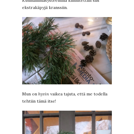
Kuumaliimasysteemillä kiinnitettiin siis
ekstrakäpyjä kranssiin.
Mun on
hyvin
vaikea tajuta, että me todella
tehtiin tämä itse!