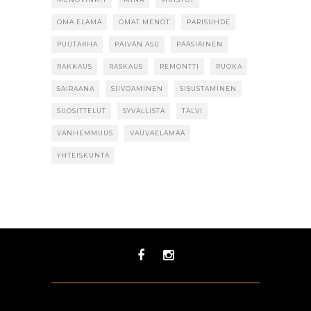
OMA ELÄMÄ
OMAT MENOT
PARISUHDE
PUUTARHA
PÄIVÄN ASU
PÄÄSIÄINEN
RAKKAUS
RASKAUS
REMONTTI
RUOKA
SAIRAANA
SIIVOAMINEN
SISUSTAMINEN
SUOSITTELUT
SYVÄLLISTÄ
TALVI
VANHEMMUUS
VAUVAELÄMÄÄ
YHTEISKUNTA