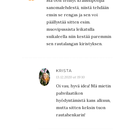
Mä oon tehnyt kranssipohjia
sanomalehdestä, niistä tehdään
ensin se rengas ja sen voi
päällystää sitten esim.
muovipussista leikatulla
suikaleella niin kestää paremmin
sen rautalangan kiristyksen.
KRISTA
13.12.2020 at 19:10
Oi vau, hyvä idea! Mä mietin
pahvilaatikon
hyödyntämistä kans alkuun,
mutta sitten keksin tuon
rautahenkarin!