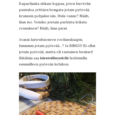
Kuparilanka uhkasi loppua, joten kiertelin
puutaloa yrittäen bongata jotain pyöreää,
kranssin pohjaksi siis. Hula-vanne? Nääh,
liian iso. Voisiko jostain purkista leikata
reunuksen? Nääh, liian pieni.
Avasin lastenhuoneen rooliasukaapin,
hmmmm jotain pyöreää…? Ja BINGO! Ei ollut
jotain pyöreää, mutta oli rautainen henkari!
Siitähän saa
kärsivällisyydellä
hohtimilla
suunnilleen pyöreän kehikon.