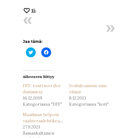
15
Jaa tämä:
Jaa
Jaa
Twitterissä(Avautuu
Facebookissa(Avautuu
uudessa
uudessa
ikkunassa)
ikkunassa)
Aiheeseen liittyy
DIY: tonttuovi (for
Joulukranssin uusi
dummies)
elämä
16.12.2019
8.12.2021
Kategoriassa "DIY"
Kategoriassa "koti"
Maailman helpoin
vaahteranlehtikranssi
27.9.2021
Samankaltainen