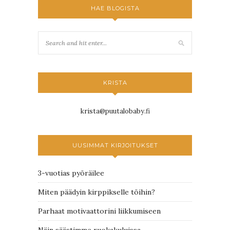
HAE BLOGISTA
KRISTA
krista@puutalobaby.fi
UUSIMMAT KIRJOITUKSET
3-vuotias pyöräilee
Miten päädyin kirppikselle töihin?
Parhaat motivaattorini liikkumiseen
Näin säästimme ruokakuluissa