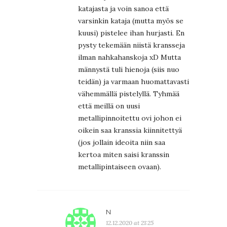
katajasta ja voin sanoa että
varsinkin kataja (mutta myös se
kuusi) pistelee ihan hurjasti. En
pysty tekemään niistä kransseja
ilman nahkahanskoja xD Mutta
männystä tuli hienoja (siis nuo
teidän) ja varmaan huomattavasti
vähemmällä pistelyllä. Tyhmää
että meillä on uusi
metallipinnoitettu ovi johon ei
oikein saa kranssia kiinnitettyä
(jos jollain ideoita niin saa
kertoa miten saisi kranssin
metallipintaiseen ovaan).
N
12.12.2020 at 21:25