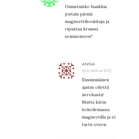
Onnistuisko hankkia
jostain pieniä
magneettikoukkuja ja
ripustaa kranssi
semmoiseen?
ANNA
13.12.2020 at 15:57
Ensimmäinen
ajatus oliettä
nerokasta!
Mutta kävin
kokeilemassa
magneetilla ja ei
tartu oveen.