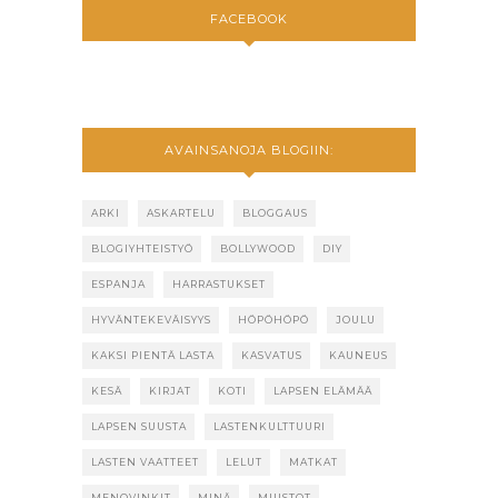
FACEBOOK
AVAINSANOJA BLOGIIN:
ARKI
ASKARTELU
BLOGGAUS
BLOGIYHTEISTYÖ
BOLLYWOOD
DIY
ESPANJA
HARRASTUKSET
HYVÄNTEKEVÄISYYS
HÖPÖHÖPÖ
JOULU
KAKSI PIENTÄ LASTA
KASVATUS
KAUNEUS
KESÄ
KIRJAT
KOTI
LAPSEN ELÄMÄÄ
LAPSEN SUUSTA
LASTENKULTTUURI
LASTEN VAATTEET
LELUT
MATKAT
MENOVINKIT
MINÄ
MUISTOT