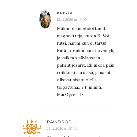
KRISTA
13.12.2020 at 19:09
Mäkin olisin ehdottanut
magneetteja, kuten N. Voi
hitsi, harmi kun ei tartu!
Entä jotenkin narut oven yli,
ja vaikka sisäyläosaan
paksut jesarit. Eli ulkoa päin
roikkuisi naruissa, ja narut
olisivat sisäpuolella
teipattuna…? t. nimim.
MacGyver :D
RAINDROP
13.12.2020 at 18:43