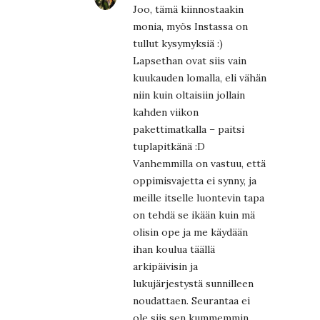
Joo, tämä kiinnostaakin
monia, myös Instassa on
tullut kysymyksiä :)
Lapsethan ovat siis vain
kuukauden lomalla, eli vähän
niin kuin oltaisiin jollain
kahden viikon
pakettimatkalla – paitsi
tuplapitkänä :D
Vanhemmilla on vastuu, että
oppimisvajetta ei synny, ja
meille itselle luontevin tapa
on tehdä se ikään kuin mä
olisin ope ja me käydään
ihan koulua täällä
arkipäivisin ja
lukujärjestystä sunnilleen
noudattaen. Seurantaa ei
ole siis sen kummemmin