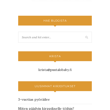
HAE BLOGISTA
KRISTA
krista@puutalobaby.fi
UUSIMMAT KIRJOITUKSET
3-vuotias pyöräilee
Miten päädyin kirppikselle töihin?