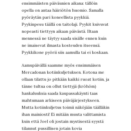
ensimmäisten päiväunien aikana: tällöin
opella on antaa häiriötön huomio. Samalla
pyöräytän pari koneellista pyykkiä.
Pyykinpesu täällä on taitolaji. Pyykit kuivuvat
nopeasti tiettyyn aikaan päivästä. Iltaan
mennessä ne täytyy saada sisälle ennen kuin
ne imaisevat ilmasta kosteuden itseensä.
Pyykkikone pyörii siis aamulla tai ei koskaan.
Aamupäivällä saamme myös ensimmäisen
Mercadonan kotiinkuljetuksen. Kotona me
ollaan tilattu jo pitkään kaikki ruoat kotiin, ja
tänne tultua on ollut tiettyjä (kröhöm)
hankaluuksia saada kaupassakäynti taas
mahtumaan arkiseen päiväjärjestykseen.
Mutta kotiinkuljetus toimii näköjään täälläkin
ihan mainiosti! Ei mitään muuta valittamista
kuin että Joel oli jostain mystisestä syystä
tilannut pussillisen jotain kovia