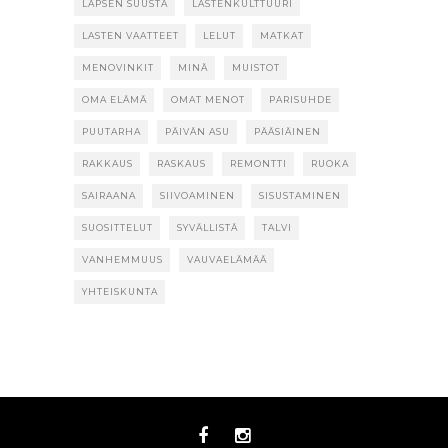
LAPSEN SUUSTA
LASTENKULTTUURI
LASTEN VAATTEET
LELUT
MATKAT
MENOVINKIT
MINÄ
MUISTOT
OMA ELÄMÄ
OMAT MENOT
PARISUHDE
PUUTARHA
PÄIVÄN ASU
PÄÄSIÄINEN
RAKKAUS
RASKAUS
REMONTTI
RUOKA
SAIRAANA
SIIVOAMINEN
SISUSTAMINEN
SUOSITTELUT
SYVÄLLISTÄ
TALVI
VANHEMMUUS
VAUVAELÄMÄÄ
YHTEISKUNTA