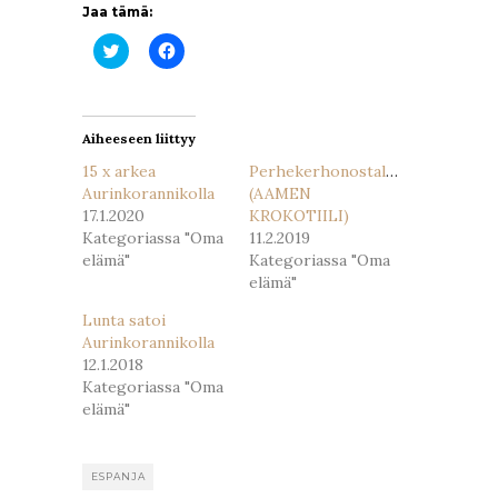
Jaa tämä:
Jaa
Jaa
Twitterissä(Avautuu
Facebookissa(Avautuu
uudessa
uudessa
ikkunassa)
ikkunassa)
Aiheeseen liittyy
15 x arkea
Perhekerhonostalgiaa
Aurinkorannikolla
(AAMEN
17.1.2020
KROKOTIILI)
Kategoriassa "Oma
11.2.2019
elämä"
Kategoriassa "Oma
elämä"
Lunta satoi
Aurinkorannikolla
12.1.2018
Kategoriassa "Oma
elämä"
ESPANJA