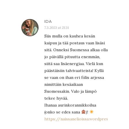
IDA
7.3.2023 at 21:31
Siis mulla on kauhea kesän
kaipuu ja tää postaus vaan lisäsi
sitä. Onneksi Suomessa alkaa olla
jo päivällä pituutta enemmän,
siitä saa lisäenergiaa. Vielä kun
päästäisiin talvivaatteista! Kyllä
se vaan on ihan eri fiilis arjessa
nimittäin kesäaikaan
Suomessakin. Valo ja lämpö
tekee hyvää.
Ihanaa aurinkorannikkoilua
(onko se edes sana
)!
https://naissanelioissa.wordpress.com/