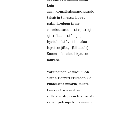
kuin
aurinkomatkalomapoissaolostakaan:
takaisin tullessa lapset
palaa kouluun ja me
varmistetaan, että opettajat
ajattelee, että ”sujuipa
hyvin” eikä ”voi kamalaa,
lapsi on jäänyt jälkeen” :)
Suomen koulun kirjat on
mukana!
–
Varsinainen kotikoulu on
sitten tietysti erikseen. Se
kiinnostaa muakin, mutta
tämä ei tosiaan ihan
sellaista ole, vaan teknisesti
vähän pidempi loma vaan :)