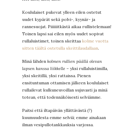
Koululaiset pukevat ylleen eilen ostetut
uudet kypärät sekä polvi-, kyynär- ja
rannesuojat. Piiiiiitkästä aikaa rullistelemaan!
Toinen lapsi sai eilen myös uudet sopivat
rullaluistimet, toinen skeittaa
kolme vuotta
sitten täältä ostetulla skeittilaudallaan
.
Minä lähden
kolmen rullien päällä olevan
lapsen kanssa liikkelle
– yksi rullaluistimilla,
yksi skeitillä, yksi rattaissa. Pienen
ensituntuman ottamisen jälkeen koululaiset
rullailevat kulkuneuvoillan sujuvasti ja minä
totean, että todennäköisesti selviämme.
Paitsi että iltapäivän yllättävästä (?)
kuumuudesta emme selviä; emme ainakaan
ilman vesipullotankkauksia varjossa.