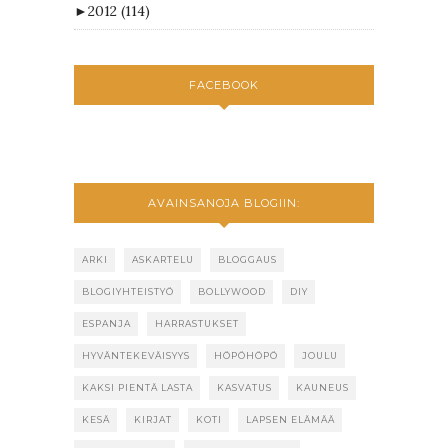
►
2012
(114)
FACEBOOK
AVAINSANOJA BLOGIIN:
ARKI
ASKARTELU
BLOGGAUS
BLOGIYHTEISTYÖ
BOLLYWOOD
DIY
ESPANJA
HARRASTUKSET
HYVÄNTEKEVÄISYYS
HÖPÖHÖPÖ
JOULU
KAKSI PIENTÄ LASTA
KASVATUS
KAUNEUS
KESÄ
KIRJAT
KOTI
LAPSEN ELÄMÄÄ