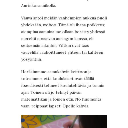
Aurinkorannikolla.
Vauva antoi meidän vanhempien nukkua puoli
yhdeksään, wohoo. Tämä oli ihana poikkeus;
aiempina aamuina me ollaan herätty yhdessä
mereltä nousevan auringon kanssa, eli
seitsemän aikoihin. Yötkin ovat taas
vauvelilla rauhoittuneet yhteen tai kahteen
yösyöntiin.
Heräsimmme aamukahvin keittoon ja
totesimme, että koululaiset ovat täällä
itsenäisesti tehneet koulutehtäviä jo tunnin
ajan. Toinen oli jo tehnyt päivän
matemattikan ja toinen et:n. No huomenta
vaan, reippaat lapset! Opelle kahvia.