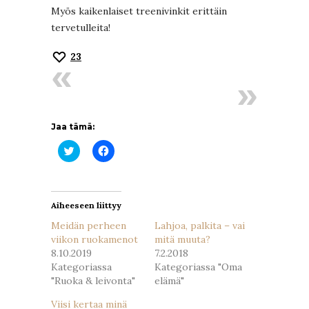
Myös kaikenlaiset treenivinkit erittäin
tervetulleita!
23
Jaa tämä:
Jaa
Jaa
Twitterissä(Avautuu
Facebookissa(Avautuu
uudessa
uudessa
ikkunassa)
ikkunassa)
Aiheeseen liittyy
Meidän perheen
Lahjoa, palkita – vai
viikon ruokamenot
mitä muuta?
8.10.2019
7.2.2018
Kategoriassa
Kategoriassa "Oma
"Ruoka & leivonta"
elämä"
Viisi kertaa minä