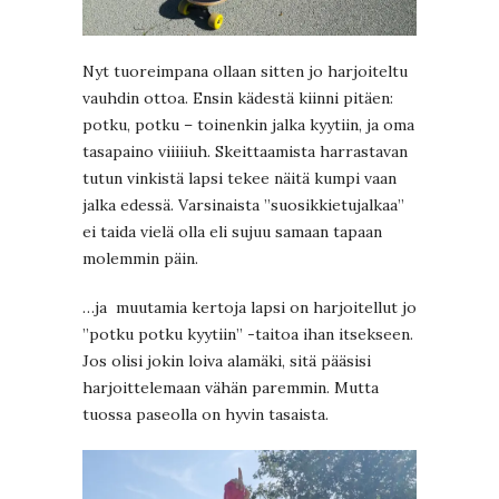
Nyt tuoreimpana ollaan sitten jo harjoiteltu
vauhdin ottoa. Ensin kädestä kiinni pitäen:
potku, potku – toinenkin jalka kyytiin, ja oma
tasapaino viiiiiuh. Skeittaamista harrastavan
tutun vinkistä lapsi tekee näitä kumpi vaan
jalka edessä. Varsinaista ”suosikkietujalkaa”
ei taida vielä olla eli sujuu samaan tapaan
molemmin päin.
…ja muutamia kertoja lapsi on harjoitellut jo
”potku potku kyytiin” -taitoa ihan itsekseen.
Jos olisi jokin loiva alamäki, sitä pääsisi
harjoittelemaan vähän paremmin. Mutta
tuossa paseolla on hyvin tasaista.