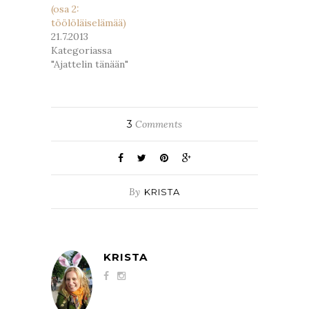
(osa 2:
töölöläiselämää)
21.7.2013
Kategoriassa
"Ajattelin tänään"
3
Comments
By
KRISTA
KRISTA