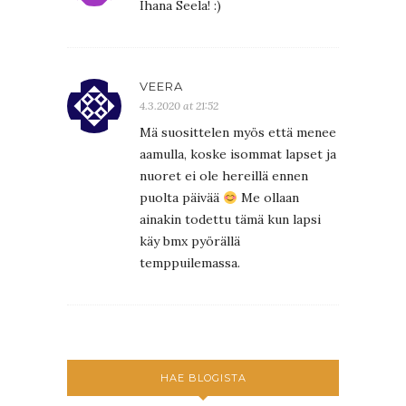
Ihana Seela! :)
VEERA
4.3.2020 at 21:52
Mä suosittelen myös että menee
aamulla, koske isommat lapset ja
nuoret ei ole hereillä ennen
puolta päivää
Me ollaan
ainakin todettu tämä kun lapsi
käy bmx pyörällä
temppuilemassa.
HAE BLOGISTA