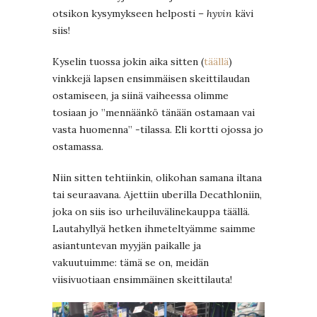
otsikon kysymykseen helposti –
hyvin
kävi
siis!
Kyselin tuossa jokin aika sitten (
täällä
)
vinkkejä lapsen ensimmäisen skeittilaudan
ostamiseen, ja siinä vaiheessa olimme
tosiaan jo ”mennäänkö tänään ostamaan vai
vasta huomenna” -tilassa. Eli kortti ojossa jo
ostamassa.
Niin sitten tehtiinkin, olikohan samana iltana
tai seuraavana. Ajettiin uberilla Decathloniin,
joka on siis iso urheiluvälinekauppa täällä.
Lautahyllyä hetken ihmeteltyämme saimme
asiantuntevan myyjän paikalle ja
vakuutuimme: tämä se on, meidän
viisivuotiaan ensimmäinen skeittilauta!