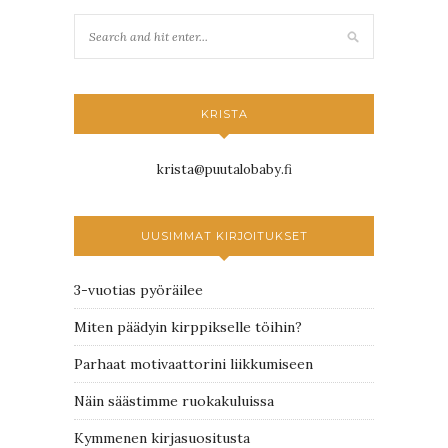
KRISTA
krista@puutalobaby.fi
UUSIMMAT KIRJOITUKSET
3-vuotias pyöräilee
Miten päädyin kirppikselle töihin?
Parhaat motivaattorini liikkumiseen
Näin säästimme ruokakuluissa
Kymmenen kirjasuositusta