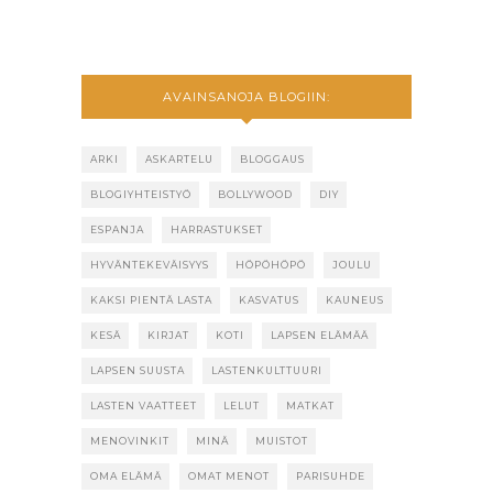
AVAINSANOJA BLOGIIN:
ARKI
ASKARTELU
BLOGGAUS
BLOGIYHTEISTYÖ
BOLLYWOOD
DIY
ESPANJA
HARRASTUKSET
HYVÄNTEKEVÄISYYS
HÖPÖHÖPÖ
JOULU
KAKSI PIENTÄ LASTA
KASVATUS
KAUNEUS
KESÄ
KIRJAT
KOTI
LAPSEN ELÄMÄÄ
LAPSEN SUUSTA
LASTENKULTTUURI
LASTEN VAATTEET
LELUT
MATKAT
MENOVINKIT
MINÄ
MUISTOT
OMA ELÄMÄ
OMAT MENOT
PARISUHDE