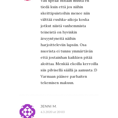
Vau upeaa! Mitään muuta en
tiedä kuin että jos niihin
skeittipuistoihin menee niin
välttää ruuhka-aikoja koska
jotkut niistä vanhemmista
teineistä on hyvinkin
ärsyyntyneitä näihin
harjoitteleviin lapsiin. Osa
nuorista ei tunnu ymmärtävän
että jostainhan kaikkien pitää
aloittaa. Menkää ekoilla kerroilla
siis pilvisellä säällä ja aamusta :D
Varmaan pääsee parhaiten
tekemisen makuun.
JENNI M.
4.3.2020 at 20:03