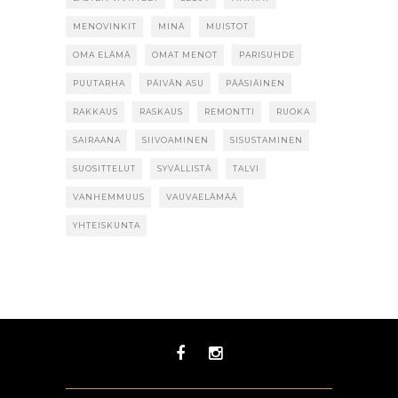
MENOVINKIT
MINÄ
MUISTOT
OMA ELÄMÄ
OMAT MENOT
PARISUHDE
PUUTARHA
PÄIVÄN ASU
PÄÄSIÄINEN
RAKKAUS
RASKAUS
REMONTTI
RUOKA
SAIRAANA
SIIVOAMINEN
SISUSTAMINEN
SUOSITTELUT
SYVÄLLISTÄ
TALVI
VANHEMMUUS
VAUVAELÄMÄÄ
YHTEISKUNTA