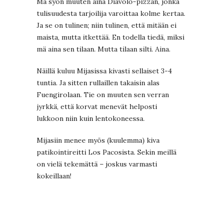
Mä syön muuten aina Diavolo-pizzan, jonka
tulisuudesta tarjoilija varoittaa kolme kertaa.
Ja se on tulinen; niin tulinen, että mitään ei
maista, mutta itkettää. En todella tiedä, miksi
mä aina sen tilaan. Mutta tilaan silti. Aina.
Näillä kuluu Mijasissa kivasti sellaiset 3-4
tuntia. Ja sitten rullaillen takaisin alas
Fuengirolaan. Tie on muuten sen verran
jyrkkä, että korvat menevät helposti
lukkoon niin kuin lentokoneessa.
Mijasiin menee myös (kuulemma) kiva
patikointireitti Los Pacosista. Sekin meillä
on vielä tekemättä – joskus varmasti
kokeillaan!