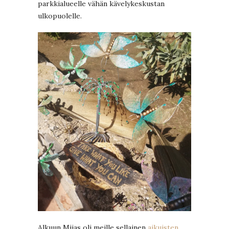
parkkialueelle vähän kävelykeskustan
ulkopuolelle.
Alkuun Mijas oli meille sellainen
aikuisten