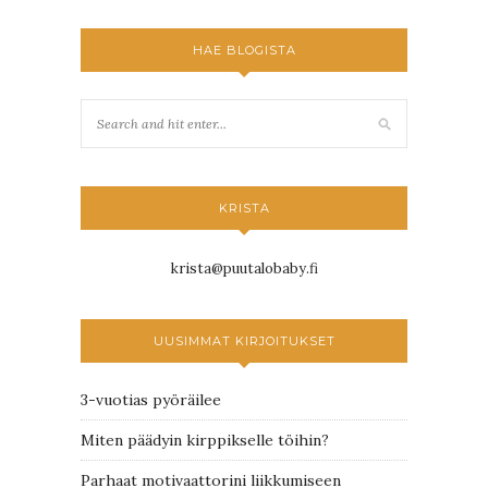
HAE BLOGISTA
KRISTA
krista@puutalobaby.fi
UUSIMMAT KIRJOITUKSET
3-vuotias pyöräilee
Miten päädyin kirppikselle töihin?
Parhaat motivaattorini liikkumiseen