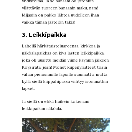
yhdistelmä. Ja se banaani oli jotenkin
yllättävän tuoreen banaanin maku, nam!
Mijasiin on pakko lähteä uudelleen ihan
vaikka tämän jäätelön takia!
3. Leikkipaikka
Lähellä härkätaisteluareenaa, kirkkoa ja
näköalapaikkaa on kiva lasten leikkipaikka,
joka oli uusittu meidän viime käynnin jälkeen.
Köysirata, jesh! Monet kiipeilylaitteet tosin
vähän pienemmille lapsille suunnattu, mutta
kyllä siellä kiippahipassa viihtyy isommatkin
lapset.
Ja siellä on ehkä huikein kokemani
leikkipaikan näköala.