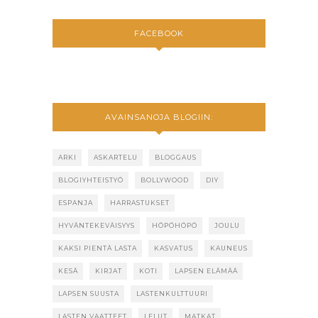
FACEBOOK
AVAINSANOJA BLOGIIN:
ARKI
ASKARTELU
BLOGGAUS
BLOGIYHTEISTYÖ
BOLLYWOOD
DIY
ESPANJA
HARRASTUKSET
HYVÄNTEKEVÄISYYS
HÖPÖHÖPÖ
JOULU
KAKSI PIENTÄ LASTA
KASVATUS
KAUNEUS
KESÄ
KIRJAT
KOTI
LAPSEN ELÄMÄÄ
LAPSEN SUUSTA
LASTENKULTTUURI
LASTEN VAATTEET
LELUT
MATKAT