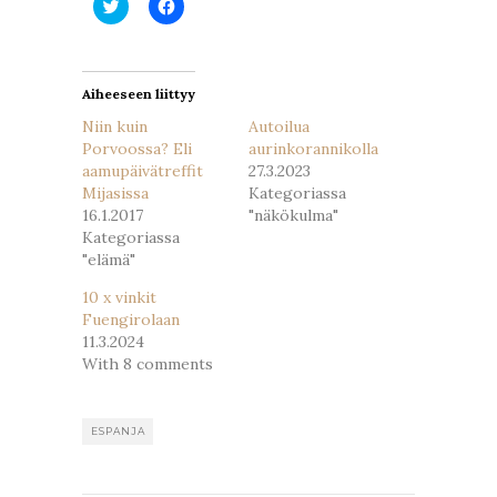
Jaa
Jaa
Twitterissä(Avautuu
Facebookissa(Avautuu
uudessa
uudessa
ikkunassa)
ikkunassa)
Aiheeseen liittyy
Niin kuin
Autoilua
Porvoossa? Eli
aurinkorannikolla
aamupäivätreffit
27.3.2023
Mijasissa
Kategoriassa
16.1.2017
"näkökulma"
Kategoriassa
"elämä"
10 x vinkit
Fuengirolaan
11.3.2024
With 8 comments
ESPANJA