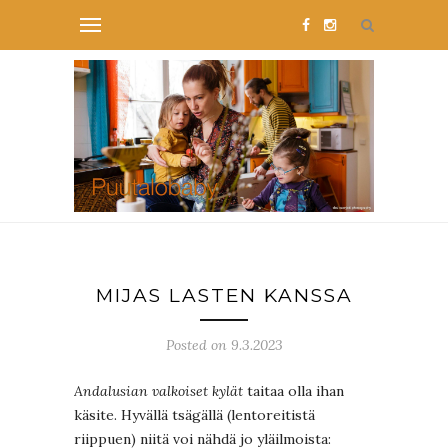
MIJAS LASTEN KANSSA
Posted on 9.3.2023
Andalusian valkoiset kylät
taitaa olla ihan
käsite. Hyvällä tsägällä (lentoreitistä
riippuen) niitä voi nähdä jo yläilmoista: