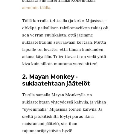
suklaata suklaatehtaalla! Kokemuksia
aiemmin täällä.
Tällä kerralla tehtaalla (ja koko Mijasissa –
ehkäpä paikallisen talvilomaviikon takia) oli
sen verran ruuhkaista, että jätimme
suklaatehtailun seuraavaan kertaan. Mutta
lapsille on luvattu, että tämän kuukauden
aikana käydään. Toivottavasti on vielä yhtä
kiva kuin silloin muutama vuosi sitten!
2. Mayan Monkey -
suklaatehtaan jäätelöt
Tuolla samalla Mayan Monkeylla on
suklaatehtaan yhteydessä kahvila, ja vähän
”syvemmällä” Mijasissa toinen kahvila. Ja
sieltä jätskitiskiltä löytyi paras ikinä
maistamani jäätelö, siis ihan
tajunnanräjäyttävän hyvä!