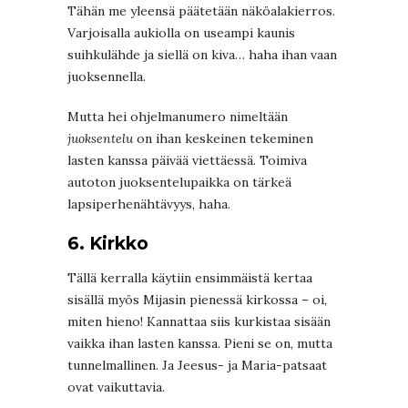
Tähän me yleensä päätetään näköalakierros.
Varjoisalla aukiolla on useampi kaunis
suihkulähde ja siellä on kiva… haha ihan vaan
juoksennella.
Mutta hei ohjelmanumero nimeltään
juoksentelu
on ihan keskeinen tekeminen
lasten kanssa päivää viettäessä. Toimiva
autoton juoksentelupaikka on tärkeä
lapsiperhenähtävyys, haha.
6. Kirkko
Tällä kerralla käytiin ensimmäistä kertaa
sisällä myös Mijasin pienessä kirkossa – oi,
miten hieno! Kannattaa siis kurkistaa sisään
vaikka ihan lasten kanssa. Pieni se on, mutta
tunnelmallinen. Ja Jeesus- ja Maria-patsaat
ovat vaikuttavia.