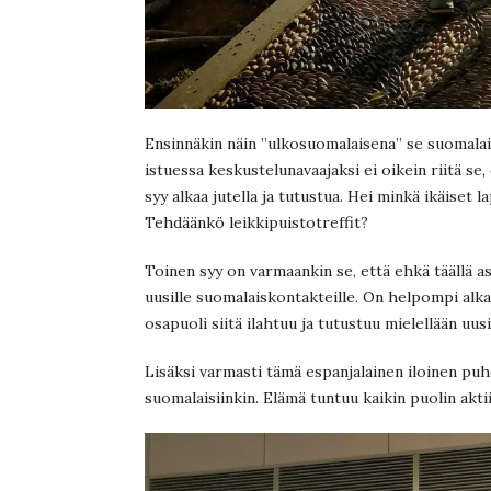
Ensinnäkin näin ”ulkosuomalaisena” se suomalais
istuessa keskustelunavaajaksi ei oikein riitä se,
syy alkaa jutella ja tutustua. Hei minkä ikäiset 
Tehdäänkö leikkipuistotreffit?
Toinen syy on varmaankin se, että ehkä täällä asu
uusille suomalaiskontakteille. On helpompi alkaa
osapuoli siitä ilahtuu ja tutustuu mielellään uusi
Lisäksi varmasti tämä espanjalainen iloinen pu
suomalaisiinkin. Elämä tuntuu kaikin puolin aktii