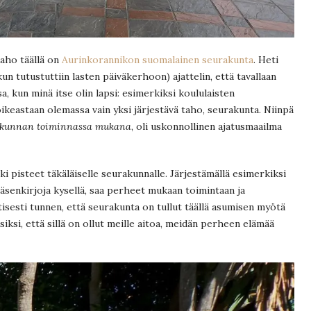
taho täällä on
Aurinkorannikon suomalainen seurakunta
. Heti
n tutustuttiin lasten päiväkerhoon) ajattelin, että tavallaan
 kun minä itse olin lapsi: esimerkiksi koululaisten
 oikeastaan olemassa vain yksi järjestävä taho, seurakunta. Niinpä
urakunnan toiminnassa mukana
, oli uskonnollinen ajatusmaailma
kki pisteet täkäläiselle seurakunnalle. Järjestämällä esimerkiksi
 jäsenkirjoja kysellä, saa perheet mukaan toimintaan ja
isesti tunnen, että seurakunta on tullut täällä asumisen myötä
ksi, että sillä on ollut meille aitoa, meidän perheen elämää