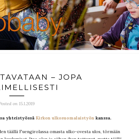
 TAVATAAN – JOPA
AIMELLISESTI
Posted on 15.1.2019
ssa yhteistyössä
Kirkon ulkosuomalaistyön
kanssa.
hden täällä Fuengirolassa omasta ulko-ovesta ulos, törmään
an kuulumiset. Itse olen jo siihen ihan tottunut, mutta täällä