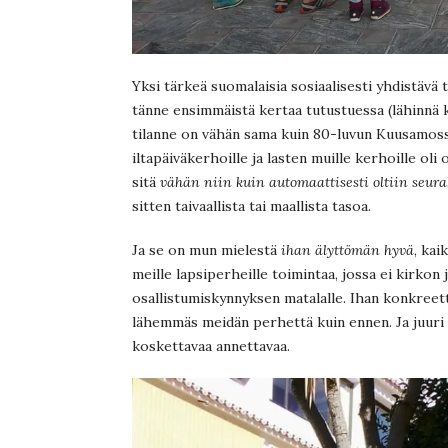
Yksi tärkeä suomalaisia sosiaalisesti yhdistävä 
tänne ensimmäistä kertaa tutustuessa (lähinnä ku
tilanne on vähän sama kuin 80-luvun Kuusamossa,
iltapäiväkerhoille ja lasten muille kerhoille oli
sitä
vähän niin kuin automaattisesti oltiin se
sitten taivaallista tai maallista tasoa.
Ja se on mun mielestä
ihan älyttömän hyvä
, kai
meille lapsiperheille toimintaa, jossa ei kirkon
osallistumiskynnyksen matalalle. Ihan konkreett
lähemmäs meidän perhettä kuin ennen. Ja juuri si
koskettavaa annettavaa.