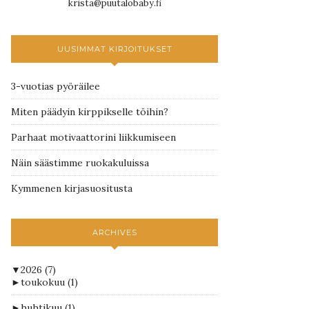
krista@puutalobaby.fi
UUSIMMAT KIRJOITUKSET
3-vuotias pyöräilee
Miten päädyin kirppikselle töihin?
Parhaat motivaattorini liikkumiseen
Näin säästimme ruokakuluissa
Kymmenen kirjasuositusta
ARCHIVES
▼
2026
(7)
►
toukokuu
(1)
►
huhtikuu
(1)