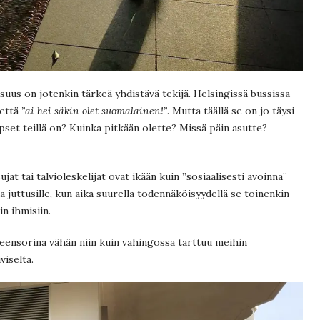
uus on jotenkin tärkeä yhdistävä tekijä. Helsingissä bussissa
 että
”ai hei säkin olet suomalainen!”
. Mutta täällä se on jo täysi
lapset teillä on? Kuinka pitkään olette? Missä päin asutte?
jat tai talvioleskelijat ovat ikään kuin ”sosiaalisesti avoinna”
 juttusille, kun aika suurella todennäköisyydellä se toinenkin
in ihmisiin.
heensorina vähän niin kuin vahingossa tarttuu meihin
viselta.