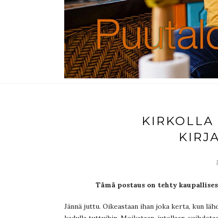
KIRKOLLA
KIRJ
Tämä postaus on tehty kaupallise
Jännä juttu. Oikeastaan ihan joka kerta, kun lä
kadulla tuttuihin. Moikataan, jutellaan, vaihdeta