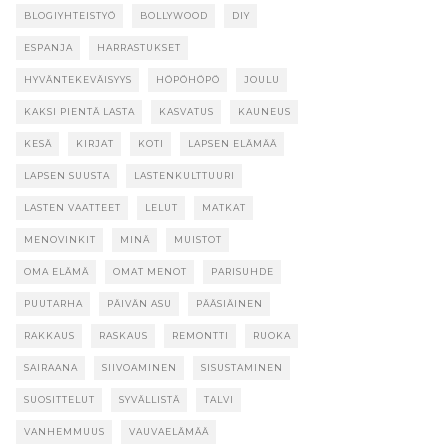
BLOGIYHTEISTYÖ
BOLLYWOOD
DIY
ESPANJA
HARRASTUKSET
HYVÄNTEKEVÄISYYS
HÖPÖHÖPÖ
JOULU
KAKSI PIENTÄ LASTA
KASVATUS
KAUNEUS
KESÄ
KIRJAT
KOTI
LAPSEN ELÄMÄÄ
LAPSEN SUUSTA
LASTENKULTTUURI
LASTEN VAATTEET
LELUT
MATKAT
MENOVINKIT
MINÄ
MUISTOT
OMA ELÄMÄ
OMAT MENOT
PARISUHDE
PUUTARHA
PÄIVÄN ASU
PÄÄSIÄINEN
RAKKAUS
RASKAUS
REMONTTI
RUOKA
SAIRAANA
SIIVOAMINEN
SISUSTAMINEN
SUOSITTELUT
SYVÄLLISTÄ
TALVI
VANHEMMUUS
VAUVAELÄMÄÄ