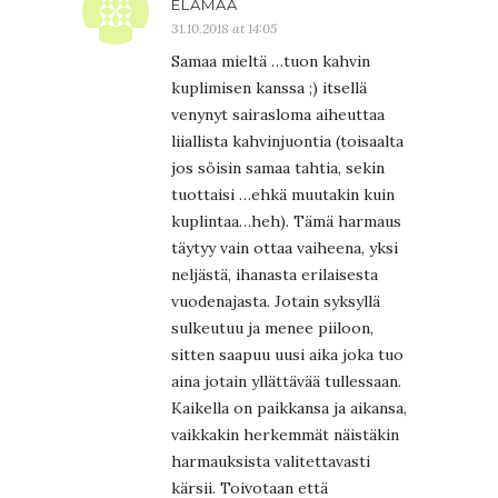
ELÄMÄÄ
31.10.2018 at 14:05
Samaa mieltä …tuon kahvin
kuplimisen kanssa ;) itsellä
venynyt sairasloma aiheuttaa
liiallista kahvinjuontia (toisaalta
jos söisin samaa tahtia, sekin
tuottaisi …ehkä muutakin kuin
kuplintaa…heh). Tämä harmaus
täytyy vain ottaa vaiheena, yksi
neljästä, ihanasta erilaisesta
vuodenajasta. Jotain syksyllä
sulkeutuu ja menee piiloon,
sitten saapuu uusi aika joka tuo
aina jotain yllättävää tullessaan.
Kaikella on paikkansa ja aikansa,
vaikkakin herkemmät näistäkin
harmauksista valitettavasti
kärsii. Toivotaan että