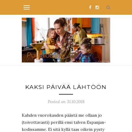
KAKSI PÄIVÄÄ LÄHTÖÖN
Posted on 31.10.2018
Kahden vuorokauden päästä me ollaan jo
(toivottavasti) perillä ensi talven Espanjan-
kodissamme. Ei sitä kyllä taas oikein pysty