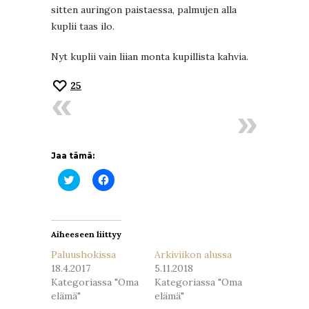
sitten auringon paistaessa, palmujen alla
kuplii taas ilo.
Nyt kuplii vain liian monta kupillista kahvia.
25
Jaa tämä:
Jaa
Jaa
Twitterissä(Avautuu
Facebookissa(Avautuu
uudessa
uudessa
ikkunassa)
ikkunassa)
Aiheeseen liittyy
Paluushokissa
Arkiviikon alussa
18.4.2017
5.11.2018
Kategoriassa "Oma
Kategoriassa "Oma
elämä"
elämä"