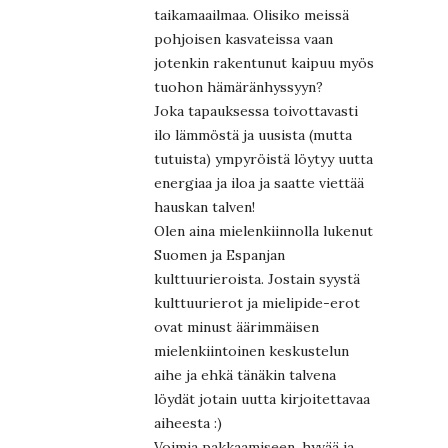
taikamaailmaa. Olisiko meissä
pohjoisen kasvateissa vaan
jotenkin rakentunut kaipuu myös
tuohon hämäränhyssyyn?
Joka tapauksessa toivottavasti
ilo lämmöstä ja uusista (mutta
tutuista) ympyröistä löytyy uutta
energiaa ja iloa ja saatte viettää
hauskan talven!
Olen aina mielenkiinnolla lukenut
Suomen ja Espanjan
kulttuurieroista. Jostain syystä
kulttuurierot ja mielipide-erot
ovat minust äärimmäisen
mielenkiintoinen keskustelun
aihe ja ehkä tänäkin talvena
löydät jotain uutta kirjoitettavaa
aiheesta :)
Voimia pakkaamiseen, hyvää ja