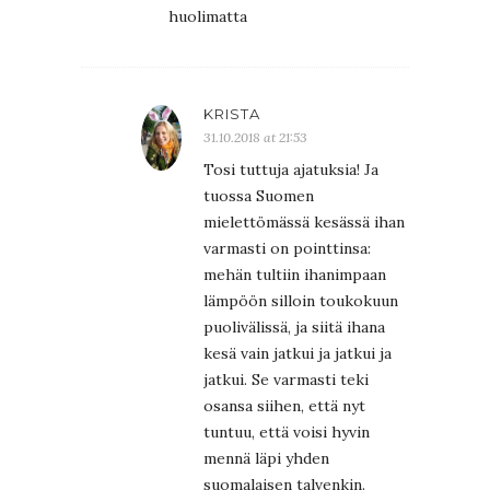
huolimatta
KRISTA
31.10.2018 at 21:53
Tosi tuttuja ajatuksia! Ja
tuossa Suomen
mielettömässä kesässä ihan
varmasti on pointtinsa:
mehän tultiin ihanimpaan
lämpöön silloin toukokuun
puolivälissä, ja siitä ihana
kesä vain jatkui ja jatkui ja
jatkui. Se varmasti teki
osansa siihen, että nyt
tuntuu, että voisi hyvin
mennä läpi yhden
suomalaisen talvenkin.