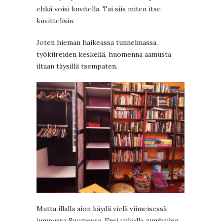
ehkä voisi kuvitella. Tai siis miten itse
kuvittelisin.
Joten hieman haikeassa tunnelmassa,
työkiireiden keskellä, huomenna aamusta
iltaan täysillä tsempaten.
Mutta illalla aion käydä vielä viimeisessä
jumpassa Suomessa. Ensi viikolla zumbailen