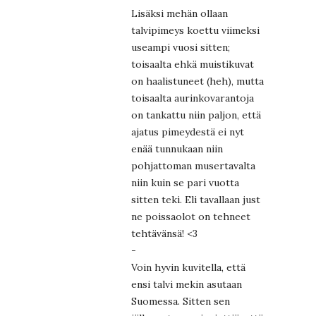
Lisäksi mehän ollaan
talvipimeys koettu viimeksi
useampi vuosi sitten;
toisaalta ehkä muistikuvat
on haalistuneet (heh), mutta
toisaalta aurinkovarantoja
on tankattu niin paljon, että
ajatus pimeydestä ei nyt
enää tunnukaan niin
pohjattoman musertavalta
niin kuin se pari vuotta
sitten teki. Eli tavallaan just
ne poissaolot on tehneet
tehtävänsä! <3
-
Voin hyvin kuvitella, että
ensi talvi mekin asutaan
Suomessa. Sitten sen