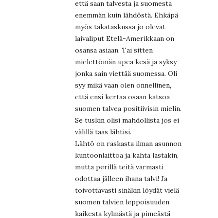
että saan talvesta ja suomesta
enemmän kuin lähdöstä. Ehkäpä
myös takataskussa jo olevat
laivaliput Etelä-Amerikkaan on
osansa asiaan. Tai sitten
mielettömän upea kesä ja syksy
jonka sain viettää suomessa. Oli
syy mikä vaan olen onnellinen,
että ensi kertaa osaan katsoa
suomen talvea positiivisin mielin.
Se tuskin olisi mahdollista jos ei
välillä taas lähtisi.
Lähtö on raskasta ilman asunnon
kuntoonlaittoa ja kahta lastakin,
mutta perillä teitä varmasti
odottaa jälleen ihana talvi! Ja
toivottavasti sinäkin löydät vielä
suomen talvien leppoisuuden
kaikesta kylmästä ja pimeästä