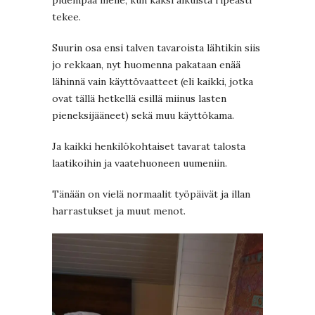
pidempää mene, kun kaksi aikuista ripeästi
tekee.
Suurin osa ensi talven tavaroista lähtikin siis
jo rekkaan, nyt huomenna pakataan enää
lähinnä vain käyttövaatteet (eli kaikki, jotka
ovat tällä hetkellä esillä miinus lasten
pieneksijääneet) sekä muu käyttökama.
Ja kaikki henkilökohtaiset tavarat talosta
laatikoihin ja vaatehuoneen uumeniin.
Tänään on vielä normaalit työpäivät ja illan
harrastukset ja muut menot.