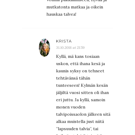
mutkatonta matkaa ja oikein
hauskaa talvea!
KRISTA
31.10.2018 at 21:59
Kyllä, mä kans tosiaan
uskon, että ihana kesä ja
kaunis syksy on tehneet
tehtävänsä tähän
tunteeseen! Kylmän kesän
jäljiltä vuosi sitten oli ihan
eri juttu. Ja kyllä, samoin
monen vuoden
talvipoissaolon jälkeen sitä
alkaa muistella just niitä
”lapsuuden talvia”, tai