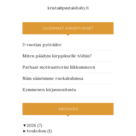
krista@puutalobaby.fi
UUSIMMAT KIRJOITUKSET
3-vuotias pyöräilee
Miten päädyin kirppikselle töihin?
Parhaat motivaattorini liikkumiseen
Näin säästimme ruokakuluissa
Kymmenen kirjasuositusta
ARCHIVES
▼
2026
(7)
►
toukokuu
(1)