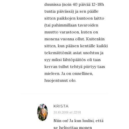
duunissa (noin 40 päivää 12-18h
tuntia päivässä) ja sen päälle
sitten paikkojen kuntoon laitto
(tai pahimmillaan tavaroiden
muutto varastoon, kuten on
monena vuonna ollut. Kuitenkin
sitten, kun pääsen kentälle kaikki
tekemättömät asiat unohtuu ja
syy miksi lähtöpäätös oli taas
kerran tullut tehtyä piirtyy taas
mieleen. Ja on onnellinen,
huojentunut olo.
KRISTA
31.10.2018 at 22:01
Niin on! Ja kun luulisi, että
se helpottaa monen