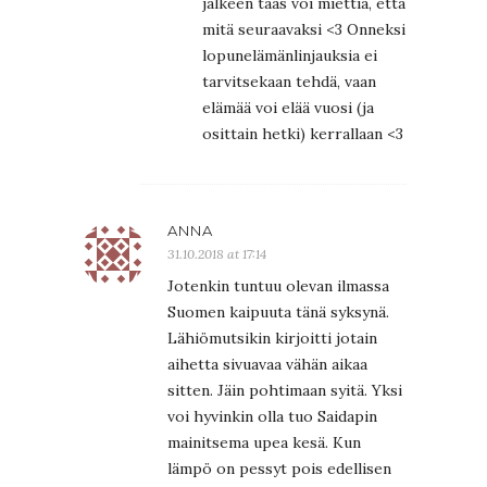
jälkeen taas voi miettiä, että
mitä seuraavaksi <3 Onneksi
lopunelämänlinjauksia ei
tarvitsekaan tehdä, vaan
elämää voi elää vuosi (ja
osittain hetki) kerrallaan <3
ANNA
31.10.2018 at 17:14
Jotenkin tuntuu olevan ilmassa
Suomen kaipuuta tänä syksynä.
Lähiömutsikin kirjoitti jotain
aihetta sivuavaa vähän aikaa
sitten. Jäin pohtimaan syitä. Yksi
voi hyvinkin olla tuo Saidapin
mainitsema upea kesä. Kun
lämpö on pessyt pois edellisen