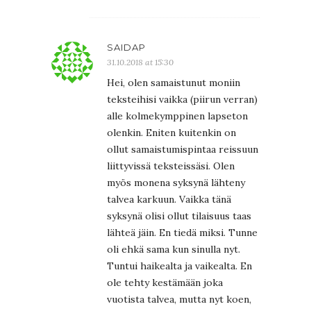
SAIDAP
31.10.2018 at 15:30
Hei, olen samaistunut moniin
teksteihisi vaikka (piirun verran)
alle kolmekymppinen lapseton
olenkin. Eniten kuitenkin on
ollut samaistumispintaa reissuun
liittyvissä teksteissäsi. Olen
myös monena syksynä lähteny
talvea karkuun. Vaikka tänä
syksynä olisi ollut tilaisuus taas
lähteä jäin. En tiedä miksi. Tunne
oli ehkä sama kun sinulla nyt.
Tuntui haikealta ja vaikealta. En
ole tehty kestämään joka
vuotista talvea, mutta nyt koen,