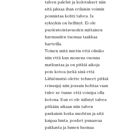
talven palelut ja kolotukset niin
sitä jaksaa ihan erilaisin voimin
ponnistaa kohti talvea. Ja
syksykin on hellinyt. Ei ole
puolentoistavuoden mittaisen
harmauden tuomaa taakkaa
harteilla.
Toinen mitä mietin että olisiko
niin että kun monena vuonna
matkustaa ja on pitkiä aikoja
pois kotoa (sekä sinä että
Lähiömutsi olette tehneet pitkiä
reissuja) niin jossain kohtaa vaan
tulee se tunne että voisipa olla
kotona. Kun ei ole nähnyt talvea
pitkään aikaan niin talven
paskaisin loska unohtuu ja sitä
kaipaa lunta, posket punaavaa
pakkasta ja lumen luomaa