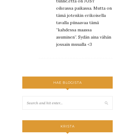
tunne,että on JUST
oikeassa paikassa. Mutta on
tämä jotenkin erikoisella
tavalla piinaavaa tämä
”kahdessa maassa
asuminen”. Sydän aina vähän
jossain muualla <3
HAE BLOGISTA
KRISTA