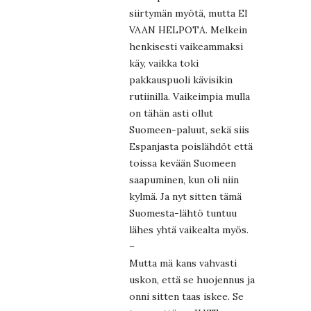
siirtymän myötä, mutta EI
VAAN HELPOTA. Melkein
henkisesti vaikeammaksi
käy, vaikka toki
pakkauspuoli kävisikin
rutiinilla. Vaikeimpia mulla
on tähän asti ollut
Suomeen-paluut, sekä siis
Espanjasta poislähdöt että
toissa kevään Suomeen
saapuminen, kun oli niin
kylmä. Ja nyt sitten tämä
Suomesta-lähtö tuntuu
lähes yhtä vaikealta myös.
–
Mutta mä kans vahvasti
uskon, että se huojennus ja
onni sitten taas iskee. Se