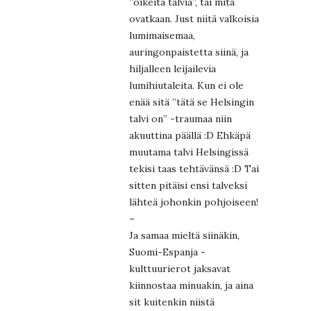
”oikeita talvia”, tai mitä
ovatkaan. Just niitä valkoisia
lumimaisemaa,
auringonpaistetta siinä, ja
hiljalleen leijailevia
lumihiutaleita. Kun ei ole
enää sitä ”tätä se Helsingin
talvi on” -traumaa niin
akuuttina päällä :D Ehkäpä
muutama talvi Helsingissä
tekisi taas tehtävänsä :D Tai
sitten pitäisi ensi talveksi
lähteä johonkin pohjoiseen!
–
Ja samaa mieltä siinäkin,
Suomi-Espanja -
kulttuurierot jaksavat
kiinnostaa minuakin, ja aina
sit kuitenkin niistä