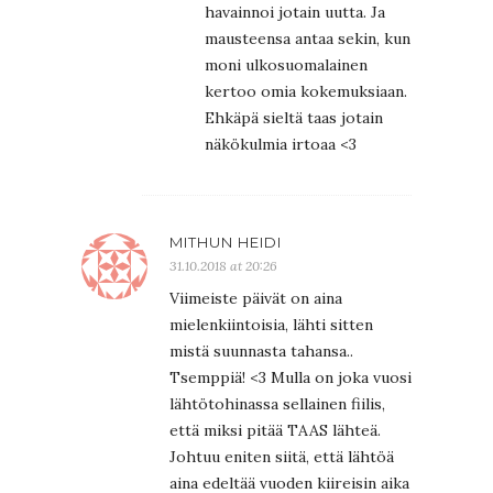
havainnoi jotain uutta. Ja
mausteensa antaa sekin, kun
moni ulkosuomalainen
kertoo omia kokemuksiaan.
Ehkäpä sieltä taas jotain
näkökulmia irtoaa <3
MITHUN HEIDI
31.10.2018 at 20:26
Viimeiste päivät on aina
mielenkiintoisia, lähti sitten
mistä suunnasta tahansa..
Tsemppiä! <3 Mulla on joka vuosi
lähtötohinassa sellainen fiilis,
että miksi pitää TAAS lähteä.
Johtuu eniten siitä, että lähtöä
aina edeltää vuoden kiireisin aika