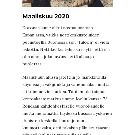
Maaliskuu 2020
Koronatilanne alkoi nostaa päätään
Espanjassa, vaikka nettikeskusteluiden
perusteellla Suomessa sen ”tuloon” ei vielä
uskottu. Nettikeskusteluissa näytti, että mä
olin ainoa, joka myönsi, että alkaa jo
huolettaa.
Maaliskuun alussa jätettiin jo markkinoilla
käymisiä ja väkijoukkoja vähemmäksi, mutta
jatkoimme vielä arkea. Tätä en ole tainnut
kertoakaan: matkustimme Joelin kanssa 7.3.
Rondaan kahdenkeskiselle vuorokaudelle –
mutta menomatka täydessä bussissa yskivien
ihmisten keskellä tuntui jo niin
kuumottavalta, että takaisin päin seuraavana