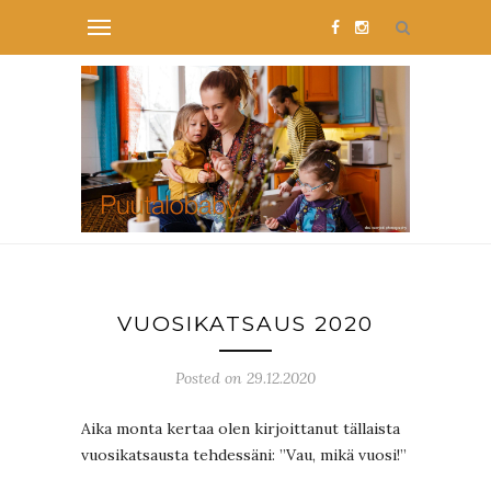
VUOSIKATSAUS 2020
Posted on 29.12.2020
Aika monta kertaa olen kirjoittanut tällaista
vuosikatsausta tehdessäni: ”Vau, mikä vuosi!”