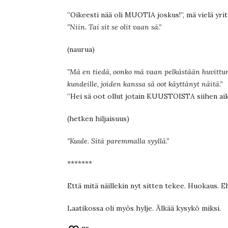
”Oikeesti nää oli MUOTIA joskus!”, mä vielä yrit
”Niin. Tai sit se olit vaan sä.”
(naurua)
”Mä en tiedä, oonko mä vaan pelkästään huvittun
kundeille, joiden kanssa sä oot käyttänyt näitä.”
”Hei sä oot ollut jotain KUUSTOISTA siihen aik
(hetken hiljaisuus)
”Kuule. Sitä paremmalla syyllä.”
*******
Että mitä näillekin nyt sitten tekee. Huokaus. 
Laatikossa oli myös hylje. Älkää kysykö miksi.