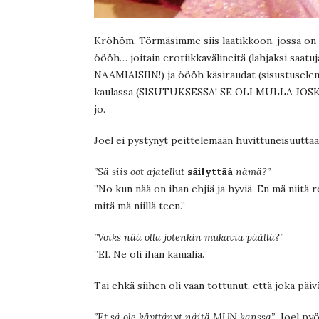
Kröhöm. Törmäsimme siis laatikkoon, jossa on lä
öööh… joitain erotiikkavälineitä (lahjaksi saatu
NAAMIAISIIN!) ja öööh käsiraudat (sisustusele
kaulassa (SISUTUKSESSA! SE OLI MULLA JOSKU
jo.
Joel ei pystynyt peittelemään huvittuneisuuttaa
”Sä siis oot ajatellut
säilyttää
nämä?”
”No kun nää on ihan ehjiä ja hyviä. En mä niitä
mitä mä niillä teen.”
”Voiks nää olla jotenkin mukavia päällä?”
”EI. Ne oli ihan kamalia.”
Tai ehkä siihen oli vaan tottunut, että joka päiv
”Et sä ole käyttänyt näitä MUN kanssa”,
Joel pyö