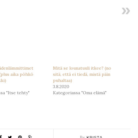
kädenlämmittimet
Mitä se lounatuuli itkee? (no
 (plus aika pöhkö
sitä, että ei tiedä, mistä päin
kki)
puhaltaa)
3.8.2020
sa "Itse tehty"
Kategoriassa "Oma elämä"
By
KRISTA