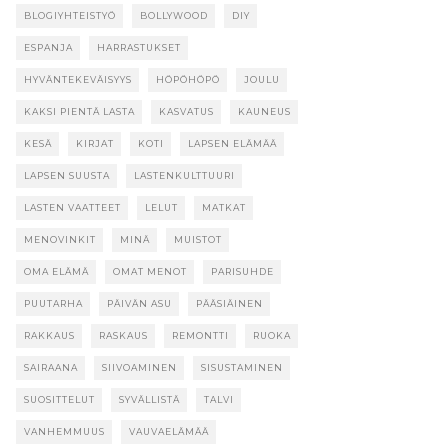
BLOGIYHTEISTYÖ
BOLLYWOOD
DIY
ESPANJA
HARRASTUKSET
HYVÄNTEKEVÄISYYS
HÖPÖHÖPÖ
JOULU
KAKSI PIENTÄ LASTA
KASVATUS
KAUNEUS
KESÄ
KIRJAT
KOTI
LAPSEN ELÄMÄÄ
LAPSEN SUUSTA
LASTENKULTTUURI
LASTEN VAATTEET
LELUT
MATKAT
MENOVINKIT
MINÄ
MUISTOT
OMA ELÄMÄ
OMAT MENOT
PARISUHDE
PUUTARHA
PÄIVÄN ASU
PÄÄSIÄINEN
RAKKAUS
RASKAUS
REMONTTI
RUOKA
SAIRAANA
SIIVOAMINEN
SISUSTAMINEN
SUOSITTELUT
SYVÄLLISTÄ
TALVI
VANHEMMUUS
VAUVAELÄMÄÄ