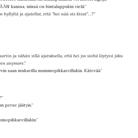
ÄN kanssa, niissä on hintalappukin vielä.”
hyllyltä ja ajatellut, että ”hei nää ois kivat”…?”
ariin ja vähän sillä ajatuksella, että hei jos sieltä löytyisi joku
pen anymore.”
hyvin saan mukavilla mummopikkareillakin. Kätevää.”
?”
n perse jäätyis.”
ummopikkareillakin.”