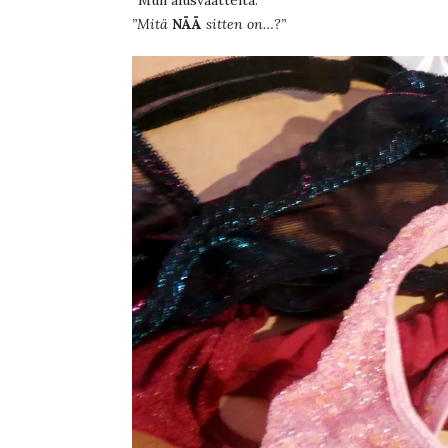
”Mitä
NÄÄ
sitten on…?”