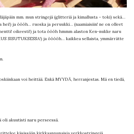
jäpäin mm. mun stringejä (glitteriä ja kimallusta – toki) sekä…
ja hei!) ja öööh… ruoska ja peruukki… (naamiaisiin! ne on olleet
mentti! oikeesti!) ja tota öööh hmmm alaston Ken-nukke naru
S SISUTUKSESSA!) ja ööööh… kaikkea sellaista, ymmärrätte
n.
 roskiinkaan voi heittää. Enkä MYYDÄ, herranjestas. Mä en tiedä,
ä oli akuutisti naru perseessä.
rittelee käsissään kirkkaanpunaisia verkkostringejä.