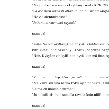
”Mä en itse asiassa oo käyttänyt noita KENENKÄ
”Sä oot ihan oikeasti ottanut nää alusvaatekaupan 
”Ne oli alennuksessa!”
”Siihen on varmasti syynsä.”
(naurua)
”Kulta. Sä oot käyttänyt näitä joskus lähtiessäsi ba
kiva kundi. And basically – that’s not gonna hap
”Niin. Nykyään on kyllä niin hyvä, kun mä ihan 
(naurua)
”Mut hei mitä tapahtuis, jos sulla OIS nää päällä
”Mä kaivaisin sitä narua koko ajan pepusta ja mu
”Ja mä en huomais mitään.”
”Ja seksiä ois ihan samalla tavalla kuin niillä m
(naurua)