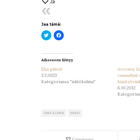
75
Jaa tämä:
Jaa
Jaa
Twitterissä(Avautuu
Facebookissa(Avautuu
uudessa
uudessa
ikkunassa)
ikkunassa)
Aiheeseen liittyy
Eka päiviä
Arvonta: 
3.3.2023
vaunuihin!
Kategoriassa "näkökulma"
käsityövin
6.10.2012
Kategorias
OMA ELÄMÄ
SEKSI
37
Comments