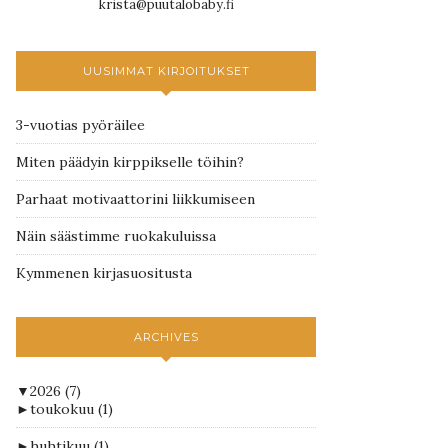
krista@puutalobaby.fi
UUSIMMAT KIRJOITUKSET
3-vuotias pyöräilee
Miten päädyin kirppikselle töihin?
Parhaat motivaattorini liikkumiseen
Näin säästimme ruokakuluissa
Kymmenen kirjasuositusta
ARCHIVES
▼
2026
(7)
►
toukokuu
(1)
►
huhtikuu
(1)