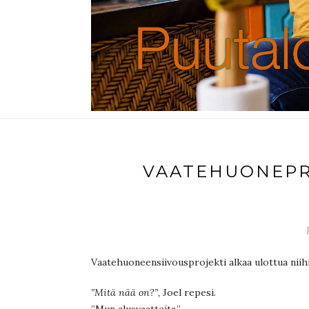
VAATEHUONEPR
Vaatehuoneensiivousprojekti alkaa ulottua niihi
”Mitä nää on?”,
Joel repesi.
”Mun alusvaatteita.”