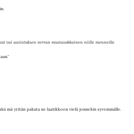
in.
ut vai aavistuksen verran mustasukkainen niille menneille
aan.”
Ehkä mä yritän pakata ne laatikkoon vielä jonnekin syvemmälle.