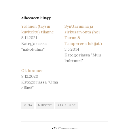
uudessa
uudessa
ikkunassa)
ikkunassa)
Aiheeseen liittyy
Yöllinen (täysin
Synttäriminä ja
kuviteltu) tilanne
sirkusarvonta (hoi
8.11.2021
Turun &
Kategoriassa
Tampereen lukijat!)
"näkökulma"
3.5.2014
Kategoriassa "Muu
kulttuuri"
Ok boomer
8.12.2020
Kategoriassa "Oma
elämä"
MINÄ
MUISTOT
PARISUHDE
30
Comments