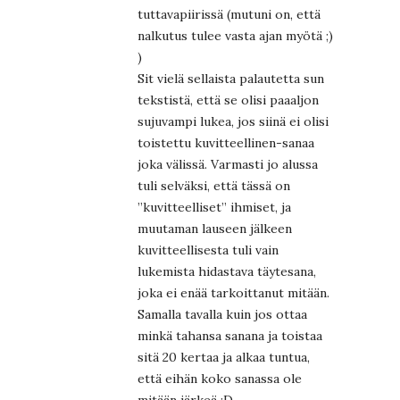
tuttavapiirissä (mutuni on, että
nalkutus tulee vasta ajan myötä ;)
)
Sit vielä sellaista palautetta sun
tekstistä, että se olisi paaaljon
sujuvampi lukea, jos siinä ei olisi
toistettu kuvitteellinen-sanaa
joka välissä. Varmasti jo alussa
tuli selväksi, että tässä on
”kuvitteelliset” ihmiset, ja
muutaman lauseen jälkeen
kuvitteellisesta tuli vain
lukemista hidastava täytesana,
joka ei enää tarkoittanut mitään.
Samalla tavalla kuin jos ottaa
minkä tahansa sanana ja toistaa
sitä 20 kertaa ja alkaa tuntua,
että eihän koko sanassa ole
mitään järkeä :D