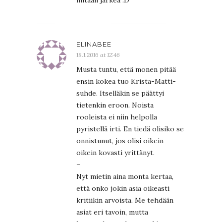
ELINABEE
18.1.2016 at 12:46
Musta tuntu, että monen pitää
ensin kokea tuo Krista-Matti-
suhde. Itselläkin se päättyi
tietenkin eroon. Noista
rooleista ei niin helpolla
pyristellä irti. En tiedä olisiko se
onnistunut, jos olisi oikein
oikein kovasti yrittänyt.
–
Nyt mietin aina monta kertaa,
että onko jokin asia oikeasti
kritiikin arvoista. Me tehdään
asiat eri tavoin, mutta