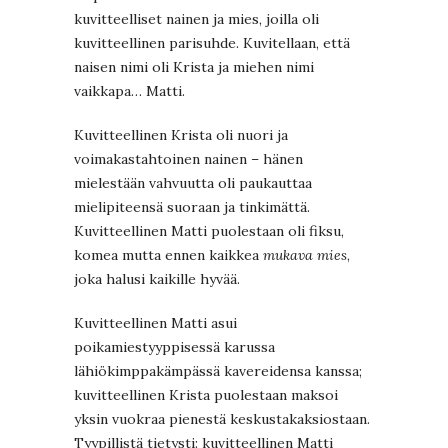
kuvitteelliset nainen ja mies, joilla oli
kuvitteellinen parisuhde. Kuvitellaan, että
naisen nimi oli Krista ja miehen nimi
vaikkapa… Matti.
Kuvitteellinen Krista oli nuori ja
voimakastahtoinen nainen – hänen
mielestään vahvuutta oli paukauttaa
mielipiteensä suoraan ja tinkimättä.
Kuvitteellinen Matti puolestaan oli fiksu,
komea mutta ennen kaikkea
mukava mies
,
joka halusi kaikille hyvää.
Kuvitteellinen Matti asui
poikamiestyyppisessä karussa
lähiökimppakämpässä kavereidensa kanssa;
kuvitteellinen Krista puolestaan maksoi
yksin vuokraa pienestä keskustakaksiostaan.
Tyypillistä tietysti: kuvitteellinen Matti