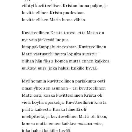
viihtyi kuvitteellisen Kristan luona paljon, ja
kuvitteellinen Krista puolestaan
kuvitteellisen Matin luona vähän.
Kuvitteellinen Krista totesi, että Matin on
nyt vain järkevää luopua
kimppakämppähuoneestaan. Kuvitteellinen
Matti vastusteli, mutta lopulta suostui –
olihan hän fiksu, komea mutta ennen kaikkea
mukava mies
, joka halusi kaikille hyvää.
Myöhemmin kuvitteellinen pariskunta osti
oman yhteisen asunnon – tai kuvitteellinen
Matti osti, koska kuvitteellinen Krista oli
vielä köyhä opiskelija. Kuvitteellinen Krista
päätti kaikesta. Koska hänellä oli
mielipiteitä, ja kuvitteellinen Matti oli fiksu,
komea mutta ennen kaikkea
mukava mies
,
joka halusi kaikille hyvää.