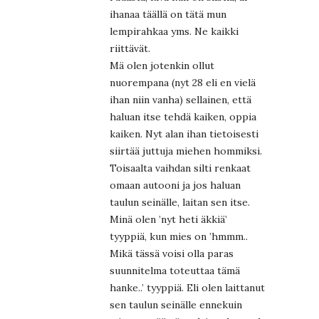
ihanaa täällä on tätä mun
lempirahkaa yms. Ne kaikki
riittävät.
Mä olen jotenkin ollut
nuorempana (nyt 28 eli en vielä
ihan niin vanha) sellainen, että
haluan itse tehdä kaiken, oppia
kaiken. Nyt alan ihan tietoisesti
siirtää juttuja miehen hommiksi.
Toisaalta vaihdan silti renkaat
omaan autooni ja jos haluan
taulun seinälle, laitan sen itse.
Minä olen ’nyt heti äkkiä’
tyyppiä, kun mies on ’hmmm..
Mikä tässä voisi olla paras
suunnitelma toteuttaa tämä
hanke..’ tyyppiä. Eli olen laittanut
sen taulun seinälle ennekuin