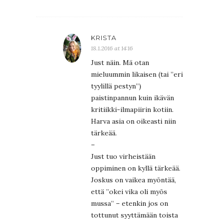
KRISTA
18.1.2016 at 14:16
Just näin. Mä otan
mieluummin likaisen (tai ”eri
tyylillä pestyn”)
paistinpannun kuin ikävän
kritiikki-ilmapiirin kotiin.
Harva asia on oikeasti niin
tärkeää.
–
Just tuo virheistään
oppiminen on kyllä tärkeää.
Joskus on vaikea myöntää,
että ”okei vika oli myös
mussa” – etenkin jos on
tottunut syyttämään toista