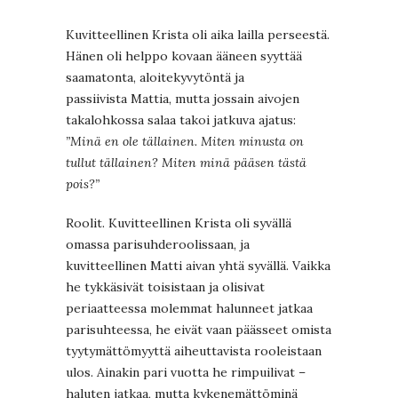
Kuvitteellinen Krista oli aika lailla perseestä.
Hänen oli helppo kovaan ääneen syyttää
saamatonta, aloitekyvytöntä ja
passiivista Mattia, mutta jossain aivojen
takalohkossa salaa takoi jatkuva ajatus:
”Minä en ole tällainen. Miten minusta on
tullut tällainen? Miten minä pääsen tästä
pois?”
Roolit. Kuvitteellinen Krista oli syvällä
omassa parisuhderoolissaan, ja
kuvitteellinen Matti aivan yhtä syvällä. Vaikka
he tykkäsivät toisistaan ja olisivat
periaatteessa molemmat halunneet jatkaa
parisuhteessa, he eivät vaan päässeet omista
tyytymättömyyttä aiheuttavista rooleistaan
ulos. Ainakin pari vuotta he rimpuilivat –
haluten jatkaa, mutta kykenemättöminä