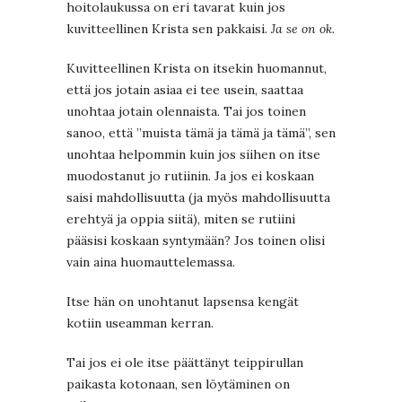
hoitolaukussa on eri tavarat kuin jos
kuvitteellinen Krista sen pakkaisi.
Ja se on ok.
Kuvitteellinen Krista on itsekin huomannut,
että jos jotain asiaa ei tee usein, saattaa
unohtaa jotain olennaista. Tai jos toinen
sanoo, että ”muista tämä ja tämä ja tämä”, sen
unohtaa helpommin kuin jos siihen on itse
muodostanut jo rutiinin. Ja jos ei koskaan
saisi mahdollisuutta (ja myös mahdollisuutta
erehtyä ja oppia siitä), miten se rutiini
pääsisi koskaan syntymään? Jos toinen olisi
vain aina huomauttelemassa.
Itse hän on unohtanut lapsensa kengät
kotiin useamman kerran.
Tai jos ei ole itse päättänyt teippirullan
paikasta kotonaan, sen löytäminen on