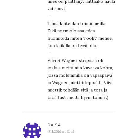
mies on päättänyt laittaako naula
vai ruuvi.
–
Tämä kuitenkin toimii meillä.
Eikä normioloissa edes
huomioida miten ’roolit’ menee,
kun kaikilla on hyvä olla.
–
Viivi & Wagner stripissä oli
joskus meitä niin kuvaava kohta,
jossa molemmilla on vapaapäivä
ja Wagner miettii: lepoa! Ja Viivi
miettii: tehdään sitä ja tota ja
tätä! Just me. Ja hyvin toimii :)
RAISA
18.1.2016 at 12:42