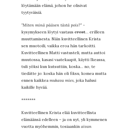
löytämään elämä, johon he olisivat
tyytyväisiä.
”Miten minä pääsen tästä pois?”
-
kysymykseen löytyi vastaus
erost
… erilleen
muuttamisesta. Näin kuvitteellinen Krista
sen muotoili, vaikka eroa hän tarkoitti.
Kuvitteellinen Matti vastusteli, mutta auttoi
muutossa, kasasi vaatekaapit, käytti Ikeassa,
tuli yöksi kun kutsuttiin, koska… no, te
tiedätte jo: koska hän oli fiksu, komea mutta
ennen kaikkea
mukava mies
, joka halusi
kaikille hyvää.
*******
Kuvitteellinen Krista elää kuvitteellista
elämäänsä edelleen – ja on nyt, yli kymmenen
vuotta myöhemmin, tosiaankin
aivan