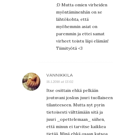
:D Mutta omien virheiden
myöntäminenhän on se
lähtökohta, että
myöhemmin asiat on
paremmin ja ettei samat
virheet toistu läpi elämän!
Tiimityötä <3
VANNIKKILA
18.1.2016 at 13:02
Itse osittain ehkä pelkään
joutuvani joskus juuri tuollaiseen
tilanteeseen. Mutta nyt pyrin
tietoisesti välttämään sitä ja
juuri _opettelemaan_ siihen,
että minun ei tarvitse kaikkea
tietää. Minä ehkä osaan katsoa