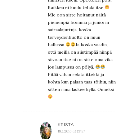
Kaikkea ei kuulu tehdä itse
Mie oon sitte hoitanut näitå
pienempiä hommia ja juniorin
sairaalajuttuja, koska
terveydenhuolto on miun
hallussa
Ja koska vaadin,
että meillä on siistimpää niinpä
siivoan itse ni on sitte oma vika
jos lampussa on pölyä.
Pitää vähän relata ittekki ja
kohta kun palaan taas töihin, niin
sitten rima laskee kyllä. Onneksi
KRISTA
18.1.2016 at 13:57