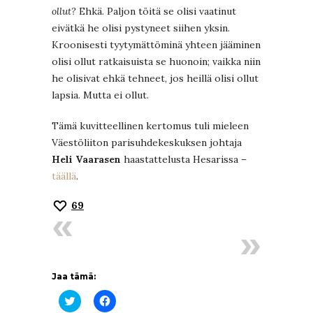
ollut?
Ehkä. Paljon töitä se olisi vaatinut
eivätkä he olisi pystyneet siihen yksin.
Kroonisesti tyytymättöminä yhteen jääminen
olisi ollut ratkaisuista se huonoin; vaikka niin
he olisivat ehkä tehneet, jos heillä olisi ollut
lapsia. Mutta ei ollut.
Tämä kuvitteellinen kertomus tuli mieleen
Väestöliiton parisuhdekeskuksen johtaja
Heli Vaarasen
haastattelusta Hesarissa –
täällä
.
69
Jaa tämä:
Jaa
Jaa
Twitterissä(Avautuu
Facebookissa(Avautuu