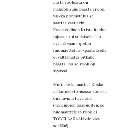
niistä rooleista on
mahdollisuus päästä eroon,
vaikka ponnistelua se
saattaa vaatiakin.
Kuvitteellinen Krista itsekin
tajuaa, että sellaisella ”no
nyt mä vaan lopetan
huomauttelun” -päätöksellä
ei välttämättä pitkälle
päästä, jos se rooli on
syvässä.
–
Mutta se kannattaa! Koska
nalkutuksettomassa kodissa
on niii-iiiin hyvä olla!
(molempien osapuolten; se
huomauttelijan rooli ei
TODELLAKAAN ole kiva
sekään!)