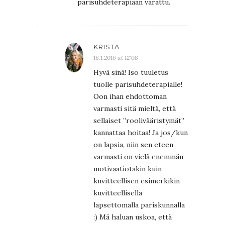
parisuhdeterapiaan varattu.
KRISTA
18.1.2016 at 12:08
Hyvä sinä! Iso tuuletus
tuolle parisuhdeterapialle!
Oon ihan ehdottoman
varmasti sitä mieltä, että
sellaiset ”roolivääristymät”
kannattaa hoitaa! Ja jos/kun
on lapsia, niin sen eteen
varmasti on vielä enemmän
motivaatiotakin kuin
kuvitteellisen esimerkikin
kuvitteellisella
lapsettomalla pariskunnalla
:) Mä haluan uskoa, että