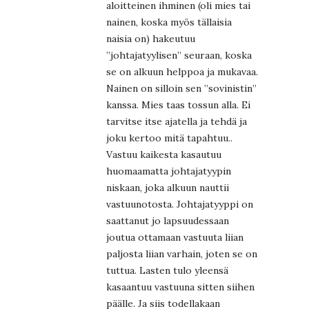
aloitteinen ihminen (oli mies tai
nainen, koska myös tällaisia
naisia on) hakeutuu
”johtajatyylisen” seuraan, koska
se on alkuun helppoa ja mukavaa.
Nainen on silloin sen ”sovinistin”
kanssa. Mies taas tossun alla. Ei
tarvitse itse ajatella ja tehdä ja
joku kertoo mitä tapahtuu..
Vastuu kaikesta kasautuu
huomaamatta johtajatyypin
niskaan, joka alkuun nauttii
vastuunotosta. Johtajatyyppi on
saattanut jo lapsuudessaan
joutua ottamaan vastuuta liian
paljosta liian varhain, joten se on
tuttua. Lasten tulo yleensä
kasaantuu vastuuna sitten siihen
päälle. Ja siis todellakaan