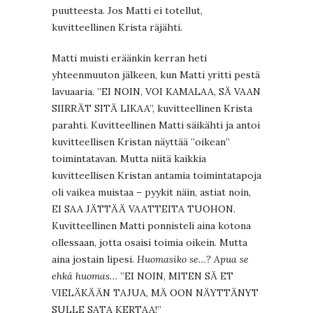
puutteesta. Jos Matti ei totellut,
kuvitteellinen Krista räjähti.
Matti muisti eräänkin kerran heti
yhteenmuuton jälkeen, kun Matti yritti pestä
lavuaaria. ”EI NOIN, VOI KAMALAA, SÄ VAAN
SIIRRÄT SITÄ LIKAA”, kuvitteellinen Krista
parahti. Kuvitteellinen Matti säikähti ja antoi
kuvitteellisen Kristan näyttää ”oikean”
toimintatavan. Mutta niitä kaikkia
kuvitteellisen Kristan antamia toimintatapoja
oli vaikea muistaa – pyykit näin, astiat noin,
EI SAA JÄTTÄÄ VAATTEITA TUOHON.
Kuvitteellinen Matti ponnisteli aina kotona
ollessaan, jotta osaisi toimia oikein. Mutta
aina jostain lipesi.
Huomasiko se…? Apua se
ehkä huomas…
”EI NOIN, MITEN SÄ ET
VIELÄKÄÄN TAJUA, MÄ OON NÄYTTÄNYT
SULLE SATA KERTAA!”