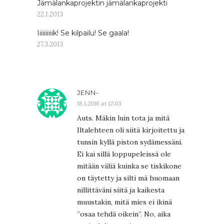
Jämälankaprojektin jämälankaprojekti
22.1.2013
Iiiiiiiiiik! Se kilpailu! Se gaala!
27.3.2013
JENN-
18.1.2016 at 12:03
Auts. Mäkin luin tota ja mitä
Iltalehteen oli siitä kirjoitettu ja
tunsin kyllä piston sydämessäni.
Ei kai sillä loppupeleissä ole
mitään väliä kuinka se tiskikone
on täytetty ja silti mä huomaan
nillittäväni siitä ja kaikesta
muustakin, mitä mies ei ikinä
”osaa tehdä oikein”. No, aika