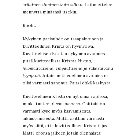
erilainen ihminen kuin silloin
. Ja ihmettelee
mennyttä minäänsä itsekin.
Roolit.
Nykyinen parisuhde on tasapainoinen ja
kuvitteellinen Krista on hyvinvoiva.
Kuvitteellisen Kristan nykyinen aviomies
pitää kuvitteellista Kristaa
kivana,
huomaavaisena, empaattisena ja rakastavana
tyyppinä
. Jotain, mitä edellinen avomies ei
olisi varmasti sanonut. Paitsi ehkä käskystä.
Kuvitteellinen Krista on nyt siinä roolissa,
minkä tuntee olevan
omansa
. Osittain on
varmasti kyse myös kasvamisesta,
aikuistumisesta. Mutta osittain varmasti
myös siitä, että kuvitteellinen Krista tajusi
Matti-eronsa jälkeen jotain olennaista: