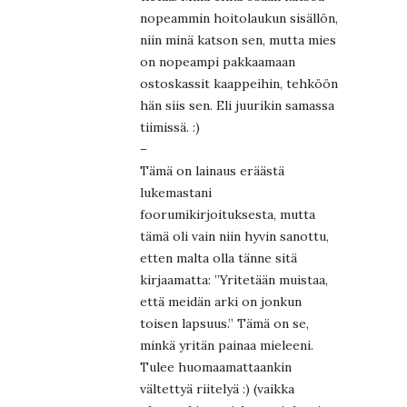
nopeammin hoitolaukun sisällön,
niin minä katson sen, mutta mies
on nopeampi pakkaamaan
ostoskassit kaappeihin, tehköön
hän siis sen. Eli juurikin samassa
tiimissä. :)
–
Tämä on lainaus eräästä
lukemastani
foorumikirjoituksesta, mutta
tämä oli vain niin hyvin sanottu,
etten malta olla tänne sitä
kirjaamatta: ”Yritetään muistaa,
että meidän arki on jonkun
toisen lapsuus.” Tämä on se,
minkä yritän painaa mieleeni.
Tulee huomaamattaankin
vältettyä riitelyä :) (vaikka