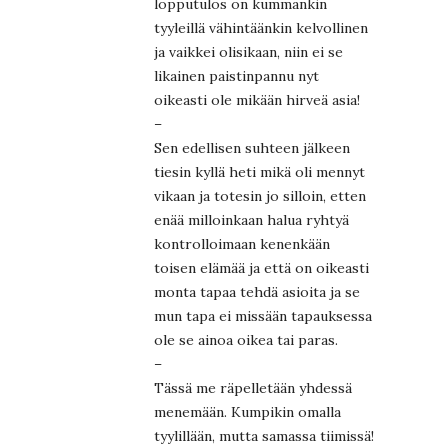
lopputulos on kummankin
tyyleillä vähintäänkin kelvollinen
ja vaikkei olisikaan, niin ei se
likainen paistinpannu nyt
oikeasti ole mikään hirveä asia!
–
Sen edellisen suhteen jälkeen
tiesin kyllä heti mikä oli mennyt
vikaan ja totesin jo silloin, etten
enää milloinkaan halua ryhtyä
kontrolloimaan kenenkään
toisen elämää ja että on oikeasti
monta tapaa tehdä asioita ja se
mun tapa ei missään tapauksessa
ole se ainoa oikea tai paras.
–
Tässä me räpelletään yhdessä
menemään. Kumpikin omalla
tyylillään, mutta samassa tiimissä!