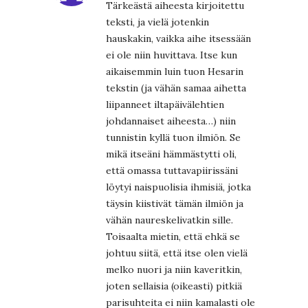
Tärkeästä aiheesta kirjoitettu
teksti, ja vielä jotenkin
hauskakin, vaikka aihe itsessään
ei ole niin huvittava. Itse kun
aikaisemmin luin tuon Hesarin
tekstin (ja vähän samaa aihetta
liipanneet iltapäivälehtien
johdannaiset aiheesta…) niin
tunnistin kyllä tuon ilmiön. Se
mikä itseäni hämmästytti oli,
että omassa tuttavapiirissäni
löytyi naispuolisia ihmisiä, jotka
täysin kiistivät tämän ilmiön ja
vähän naureskelivatkin sille.
Toisaalta mietin, että ehkä se
johtuu siitä, että itse olen vielä
melko nuori ja niin kaveritkin,
joten sellaisia (oikeasti) pitkiä
parisuhteita ei niin kamalasti ole