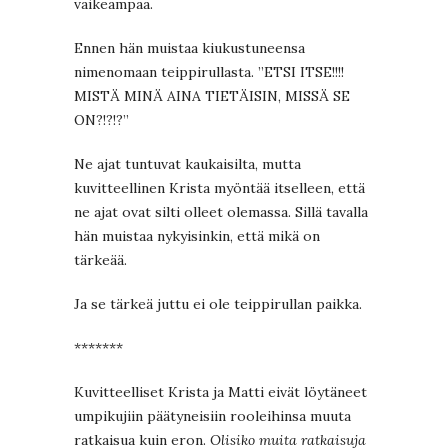
vaikeampaa.
Ennen hän muistaa kiukustuneensa
nimenomaan teippirullasta. ”ETSI ITSE!!!!
MISTÄ MINÄ AINA TIETÄISIN, MISSÄ SE
ON?!?!?”
Ne ajat tuntuvat kaukaisilta, mutta
kuvitteellinen Krista myöntää itselleen, että
ne ajat ovat silti olleet olemassa. Sillä tavalla
hän muistaa nykyisinkin, että mikä on
tärkeää.
Ja se tärkeä juttu ei ole teippirullan paikka.
*******
Kuvitteelliset Krista ja Matti eivät löytäneet
umpikujiin päätyneisiin rooleihinsa muuta
ratkaisua kuin eron.
Olisiko muita ratkaisuja