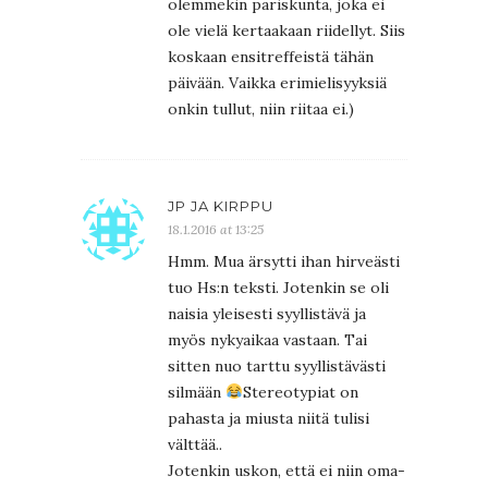
olemmekin pariskunta, joka ei
ole vielä kertaakaan riidellyt. Siis
koskaan ensitreffeistä tähän
päivään. Vaikka erimielisyyksiä
onkin tullut, niin riitaa ei.)
JP JA KIRPPU
18.1.2016 at 13:25
Hmm. Mua ärsytti ihan hirveästi
tuo Hs:n teksti. Jotenkin se oli
naisia yleisesti syyllistävä ja
myös nykyaikaa vastaan. Tai
sitten nuo tarttu syyllistävästi
silmään
Stereotypiat on
pahasta ja miusta niitä tulisi
välttää..
Jotenkin uskon, että ei niin oma-