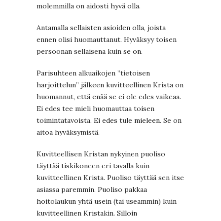
molemmilla on aidosti hyvä olla.
Antamalla sellaisten asioiden olla, joista
ennen olisi huomauttanut. Hyväksyy toisen
persoonan sellaisena kuin se on.
Parisuhteen alkuaikojen ”tietoisen
harjoittelun” jälkeen kuvitteellinen Krista on
huomannut, että enää se ei ole edes vaikeaa.
Ei edes tee mieli huomauttaa toisen
toimintatavoista. Ei edes tule mieleen. Se on
aitoa hyväksymistä.
Kuvitteellisen Kristan nykyinen puoliso
täyttää tiskikoneen eri tavalla kuin
kuvitteellinen Krista. Puoliso täyttää sen itse
asiassa paremmin. Puoliso pakkaa
hoitolaukun yhtä usein (tai useammin) kuin
kuvitteellinen Kristakin. Silloin