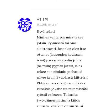
HEISPI
18.1.2016 at 12:37
Hyvä teksti!
Minä en valita, jos mies tekee
jotain. Pyynnöstä tai oma-
aloitteisesti. Jotenkin olen itse
ottanut (lapsuuden kodissani
isäni) passaajan roolin ja jos
(harvoin) pyydän jotain, mies
tekee sen niinkuin parhaaksi
näkee ja minä vuolaasti kiittelen.
Ehkä kieroa sekin: en minä saa
kiitoksia jokaisesta tekemästäni
työstä erikseen. Toisaalta
tyytyväinen mutina ja kiitos
ruuasta, kiva kun on siistiä, ai