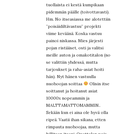
tuollaista ei kestä kumpikaan
pidemmän päälle (toivottavasti).
Hm. No itseasiassa me alotettiin
”poisäidiltävastuu” projekti
viime keväänä. Koska vastuu
painoi niskassa. Mies järjesti
pojan ristiäiset, osti ja valitsi
meille auton ja omakotitalon (no
se valittiin yhdessä, mutta
tarjoukset ja raha-asiat hoiti
hän). Nyt hänen vastuulla
nuohoojan soittaa
Olisin itse
soittanut ja hoitanut asiat
10000x nopeammin ja
MALTTAMATTOMAMMIN..
Sekään kun ei aina ole hyvä olla
ripeä. Vaatii ihan sikana, etten
rimpauta nuohoojaa, mutta
hillitsen itseni. Opettelen pois.