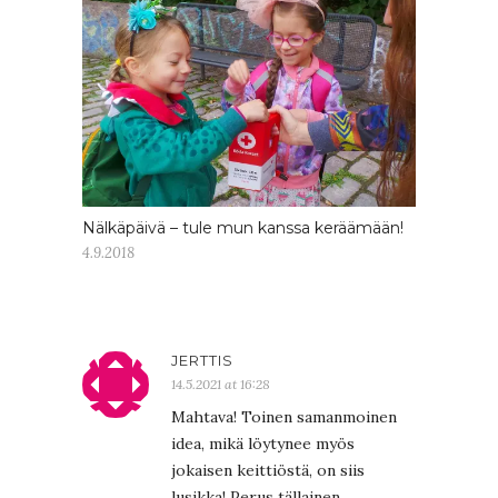
Nälkäpäivä – tule mun kanssa keräämään!
4.9.2018
JERTTIS
14.5.2021 at 16:28
Mahtava! Toinen samanmoinen
idea, mikä löytynee myös
jokaisen keittiöstä, on siis
lusikka! Perus tällainen