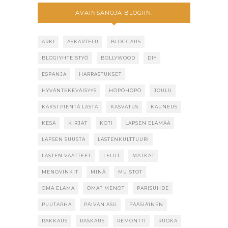
AVAINSANOJA BLOGIIN:
ARKI
ASKARTELU
BLOGGAUS
BLOGIYHTEISTYÖ
BOLLYWOOD
DIY
ESPANJA
HARRASTUKSET
HYVÄNTEKEVÄISYYS
HÖPÖHÖPÖ
JOULU
KAKSI PIENTÄ LASTA
KASVATUS
KAUNEUS
KESÄ
KIRJAT
KOTI
LAPSEN ELÄMÄÄ
LAPSEN SUUSTA
LASTENKULTTUURI
LASTEN VAATTEET
LELUT
MATKAT
MENOVINKIT
MINÄ
MUISTOT
OMA ELÄMÄ
OMAT MENOT
PARISUHDE
PUUTARHA
PÄIVÄN ASU
PÄÄSIÄINEN
RAKKAUS
RASKAUS
REMONTTI
RUOKA