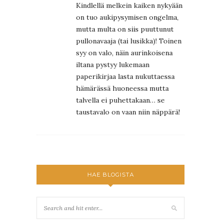
Kindlellä melkein kaiken nykyään
on tuo aukipysymisen ongelma,
mutta multa on siis puuttunut
pullonavaaja (tai lusikka)! Toinen
syy on valo, näin aurinkoisena
iltana pystyy lukemaan
paperikirjaa lasta nukuttaessa
hämärässä huoneessa mutta
talvella ei puhettakaan… se
taustavalo on vaan niin näppärä!
HAE BLOGISTA