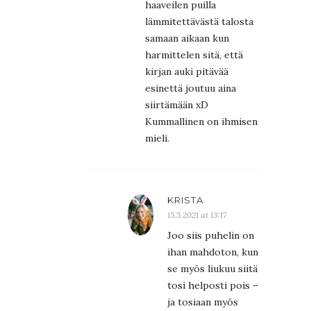
haaveilen puilla
lämmitettävästä talosta
samaan aikaan kun
harmittelen sitä, että
kirjan auki pitävää
esinettä joutuu aina
siirtämään xD
Kummallinen on ihmisen
mieli.
KRISTA
15.5.2021 at 13:17
Joo siis puhelin on
ihan mahdoton, kun
se myös liukuu siitä
tosi helposti pois –
ja tosiaan myös