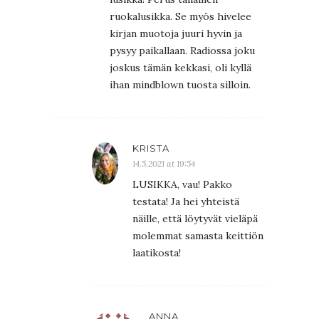
ruokalusikka. Se myös hivelee
kirjan muotoja juuri hyvin ja
pysyy paikallaan. Radiossa joku
joskus tämän kekkasi, oli kyllä
ihan mindblown tuosta silloin.
KRISTA
14.5.2021 at 19:54
LUSIKKA, vau! Pakko
testata! Ja hei yhteistä
näille, että löytyvät vieläpä
molemmat samasta keittiön
laatikosta!
ANNA