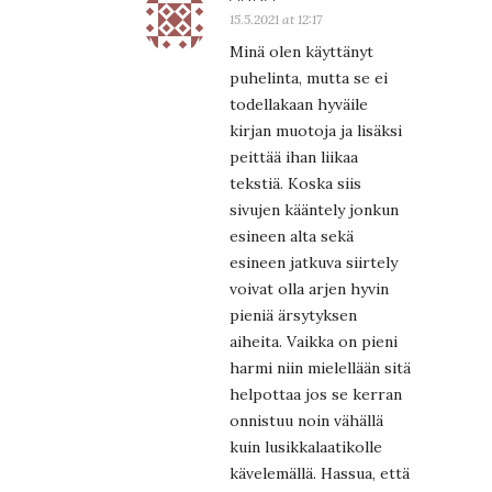
15.5.2021 at 12:17
Minä olen käyttänyt
puhelinta, mutta se ei
todellakaan hyväile
kirjan muotoja ja lisäksi
peittää ihan liikaa
tekstiä. Koska siis
sivujen kääntely jonkun
esineen alta sekä
esineen jatkuva siirtely
voivat olla arjen hyvin
pieniä ärsytyksen
aiheita. Vaikka on pieni
harmi niin mielellään sitä
helpottaa jos se kerran
onnistuu noin vähällä
kuin lusikkalaatikolle
kävelemällä. Hassua, että