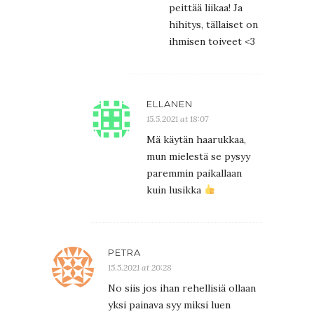
peittää liikaa! Ja
hihitys, tällaiset on
ihmisen toiveet <3
ELLANEN
15.5.2021 at 18:07
Mä käytän haarukkaa,
mun mielestä se pysyy
paremmin paikallaan
kuin lusikka
PETRA
15.5.2021 at 20:28
No siis jos ihan rehellisiä ollaan
yksi painava syy miksi luen