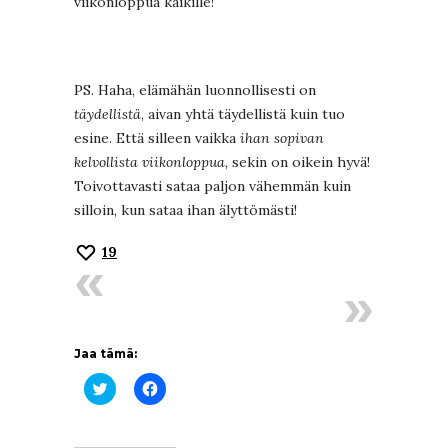
viikonloppua kaikille!
PS. Haha, elämähän luonnollisesti on
täydellistä
, aivan yhtä täydellistä kuin tuo
esine. Että silleen vaikka
ihan sopivan
kelvollista viikonloppua,
sekin on oikein hyvä!
Toivottavasti sataa paljon vähemmän kuin
silloin, kun sataa ihan älyttömästi!
19
Jaa tämä:
Jaa
Jaa
Twitterissä(Avautuu
Facebookissa(Avautuu
uudessa
uudessa
ikkunassa)
ikkunassa)