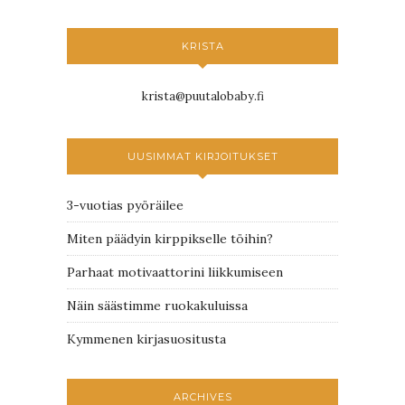
KRISTA
krista@puutalobaby.fi
UUSIMMAT KIRJOITUKSET
3-vuotias pyöräilee
Miten päädyin kirppikselle töihin?
Parhaat motivaattorini liikkumiseen
Näin säästimme ruokakuluissa
Kymmenen kirjasuositusta
ARCHIVES