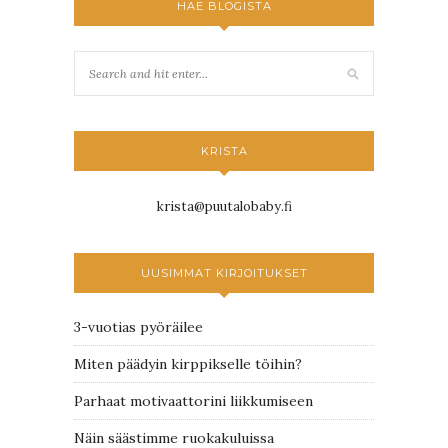
HAE BLOGISTA
KRISTA
krista@puutalobaby.fi
UUSIMMAT KIRJOITUKSET
3-vuotias pyöräilee
Miten päädyin kirppikselle töihin?
Parhaat motivaattorini liikkumiseen
Näin säästimme ruokakuluissa