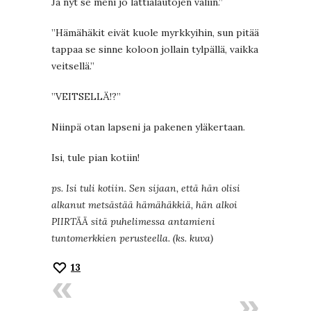
Ja nyt se meni jo lattialautojen väliin.”
”Hämähäkit eivät kuole myrkkyihin, sun pitää
tappaa se sinne koloon jollain tylpällä, vaikka
veitsellä.”
”VEITSELLÄ!?”
Niinpä otan lapseni ja pakenen yläkertaan.
Isi, tule pian kotiin!
ps. Isi tuli kotiin. Sen sijaan, että hän olisi
alkanut metsästää hämähäkkiä, hän alkoi
PIIRTÄÄ sitä puhelimessa antamieni
tuntomerkkien perusteella. (ks. kuva)
13