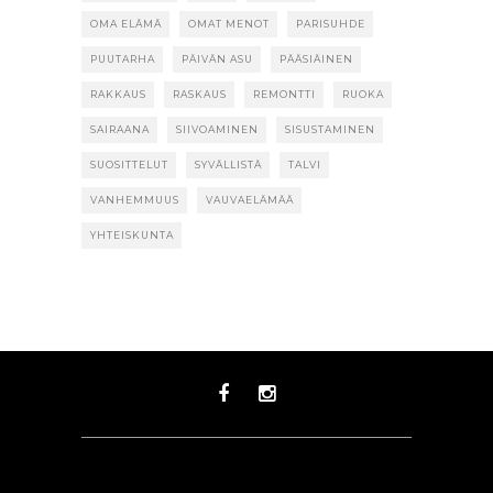
OMA ELÄMÄ
OMAT MENOT
PARISUHDE
PUUTARHA
PÄIVÄN ASU
PÄÄSIÄINEN
RAKKAUS
RASKAUS
REMONTTI
RUOKA
SAIRAANA
SIIVOAMINEN
SISUSTAMINEN
SUOSITTELUT
SYVÄLLISTÄ
TALVI
VANHEMMUUS
VAUVAELÄMÄÄ
YHTEISKUNTA