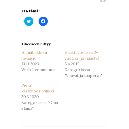
Jaa tämä:
Jaa
Jaa
Twitterissä(Avautuu
Facebookissa(Avautuu
uudessa
uudessa
ikkunassa)
ikkunassa)
Aiheeseen liittyy
Hämähäkkien
Haastattelussa 3-
invaasio
vuotias (ja haaste)
13.11.2023
5.4.2015
With 1 comments
Kategoriassa
"Vauvat ja taaperot"
Pieni
käsienpesuvinkki
20.3.2020
Kategoriassa "Oma
elämä"