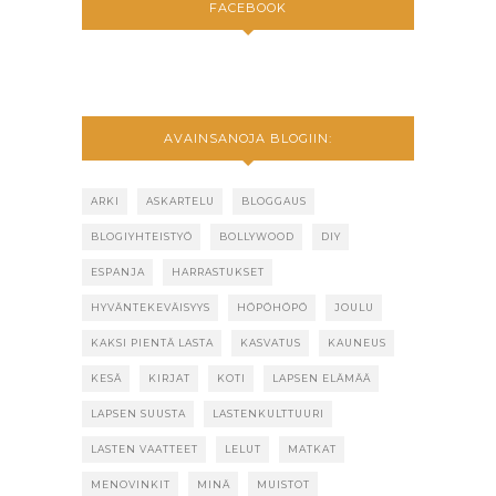
FACEBOOK
AVAINSANOJA BLOGIIN:
ARKI
ASKARTELU
BLOGGAUS
BLOGIYHTEISTYÖ
BOLLYWOOD
DIY
ESPANJA
HARRASTUKSET
HYVÄNTEKEVÄISYYS
HÖPÖHÖPÖ
JOULU
KAKSI PIENTÄ LASTA
KASVATUS
KAUNEUS
KESÄ
KIRJAT
KOTI
LAPSEN ELÄMÄÄ
LAPSEN SUUSTA
LASTENKULTTUURI
LASTEN VAATTEET
LELUT
MATKAT
MENOVINKIT
MINÄ
MUISTOT