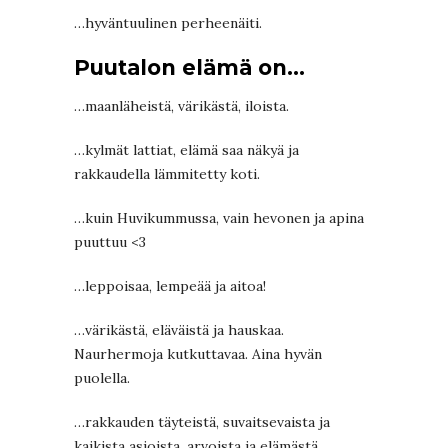
…hyväntuulinen perheenäiti.
Puutalon elämä on…
…maanläheistä, värikästä, iloista.
…kylmät lattiat, elämä saa näkyä ja
rakkaudella lämmitetty koti.
…kuin Huvikummussa, vain hevonen ja apina
puuttuu <3
…leppoisaa, lempeää ja aitoa!
…värikästä, eläväistä ja hauskaa.
Naurhermoja kutkuttavaa. Aina hyvän
puolella.
…rakkauden täyteistä, suvaitsevaista ja
kaikista asioista, arvoista ja elämästä