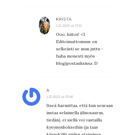
KRISTA
1.12.2023 at 17:12
Ooo, kiitos! <3
Editoimattomuus on
selkeästi se mun juttu -
haha monesti myös
blogipostauksissa :D
A
1.12.2023 at 15:46
Itseä harmittaa, että kun seuraan
instaa selaimella (dinosaurus,
tiedän), ei siellä voi vastailla
kysymysbokseihin (ja taas
kännykällä niiden etsiminen