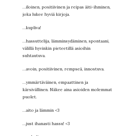
…iloinen, positiivinen ja reipas äiti-ihminen,
joka lukee hyviä kirjoja.
…kupliva!
…hassuttelija, lämminsydäminen, spontaani,
välillä hyvinkin pieteetillä asioihin
suhtautuva.
…avoin, positiivinen, rempseä, innostuva.
…ymmärtäväinen, empaattinen ja
kärsivällinen. Näkee aina asioiden molemmat
puolet.
…aito ja lämmin <3
…just ihanasti hassu! <3