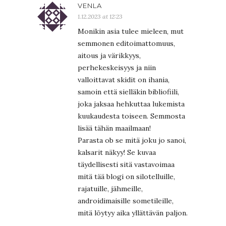
VENLA
1.12.2023 at 12:23
Monikin asia tulee mieleen, mut
semmonen editoimattomuus,
aitous ja värikkyys,
perhekeskeisyys ja niin
valloittavat skidit on ihania,
samoin että sielläkin bibliofiili,
joka jaksaa hehkuttaa lukemista
kuukaudesta toiseen. Semmosta
lisää tähän maailmaan!
Parasta ob se mitä joku jo sanoi,
kalsarit näkyy! Se kuvaa
täydellisesti sitä vastavoimaa
mitä tää blogi on silotelluille,
rajatuille, jähmeille,
androidimaisille sometileille,
mitä löytyy aika yllättävän paljon.