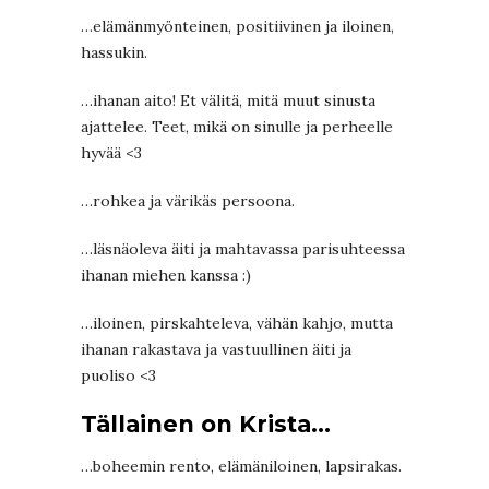
…elämänmyönteinen, positiivinen ja iloinen,
hassukin.
…ihanan aito! Et välitä, mitä muut sinusta
ajattelee. Teet, mikä on sinulle ja perheelle
hyvää <3
…rohkea ja värikäs persoona.
…läsnäoleva äiti ja mahtavassa parisuhteessa
ihanan miehen kanssa :)
…iloinen, pirskahteleva, vähän kahjo, mutta
ihanan rakastava ja vastuullinen äiti ja
puoliso <3
Tällainen on Krista…
…boheemin rento, elämäniloinen, lapsirakas.