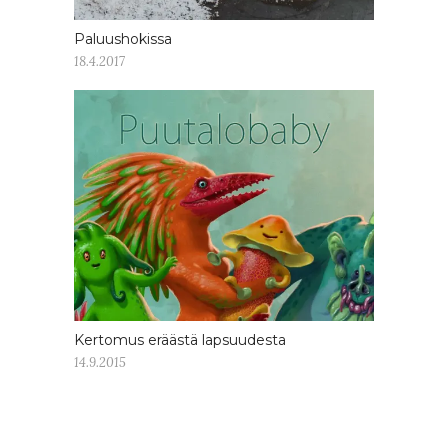
Paluushokissa
18.4.2017
Kertomus eräästä lapsuudesta
14.9.2015