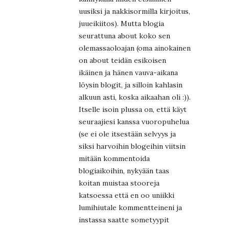
uusiksi ja nakkisormilla kirjoitus,
juueikiitos). Mutta blogia
seurattuna about koko sen
olemassaoloajan (oma ainokainen
on about teidän esikoisen
ikäinen ja hänen vauva-aikana
löysin blogit, ja silloin kahlasin
alkuun asti, koska aikaahan oli :)).
Itselle isoin plussa on, että käyt
seuraajiesi kanssa vuoropuhelua
(se ei ole itsestään selvyys ja
siksi harvoihin blogeihin viitsin
mitään kommentoida
blogiaikoihin, nykyään taas
koitan muistaa stooreja
katsoessa että en oo uniikki
lumihiutale kommentteineni ja
instassa saatte sometyypit