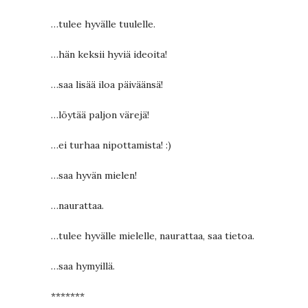
…tulee hyvälle tuulelle.
…hän keksii hyviä ideoita!
…saa lisää iloa päiväänsä!
…löytää paljon värejä!
…ei turhaa nipottamista! :)
…saa hyvän mielen!
…naurattaa.
…tulee hyvälle mielelle, naurattaa, saa tietoa.
…saa hymyillä.
*******