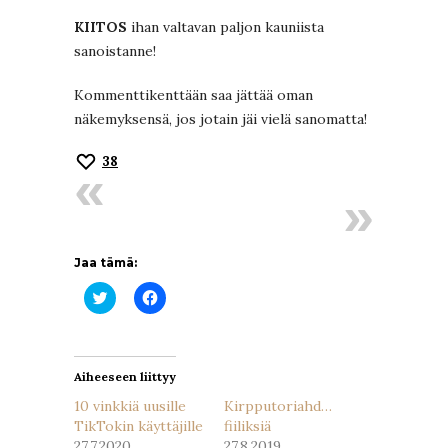
KIITOS
ihan valtavan paljon kauniista
sanoistanne!
Kommenttikenttään saa jättää oman
näkemyksensä, jos jotain jäi vielä sanomatta!
38
Jaa tämä:
Jaa
Jaa
Twitterissä(Avautuu
Facebookissa(Avautuu
uudessa
uudessa
ikkunassa)
ikkunassa)
Aiheeseen liittyy
10 vinkkiä uusille
Kirpputoriahd…
TikTokin käyttäjille
fiiliksiä
27.7.2020
27.8.2019