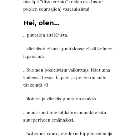
tässäpä ”täysi versio” teidän (tai Insta-
puolen seuraajien) vastauksista!
Hei, olen…
…puutalon äiti Krista.
…värikästä elämää puutalossa elävä kolmen
lapsen äiti.
…Suomen positiivisin vaikuttaja! Näet aina
kaikessa hyvää. Lapset ja perhe on sulle
tärkeintä <3
…iloinen ja värikäs puutalon asukas.
…muuttunut bilenahkahousumuikkelista
suurperheen emännäksi.
…boheemi, rento, moderni hippibussimuija.