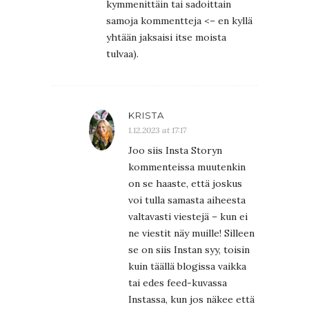
kymmenittäin tai sadoittain
samoja kommentteja <– en kyllä
yhtään jaksaisi itse moista
tulvaa).
KRISTA
1.12.2023 at 17:17
Joo siis Insta Storyn
kommenteissa muutenkin
on se haaste, että joskus
voi tulla samasta aiheesta
valtavasti viestejä – kun ei
ne viestit näy muille! Silleen
se on siis Instan syy, toisin
kuin täällä blogissa vaikka
tai edes feed-kuvassa
Instassa, kun jos näkee että