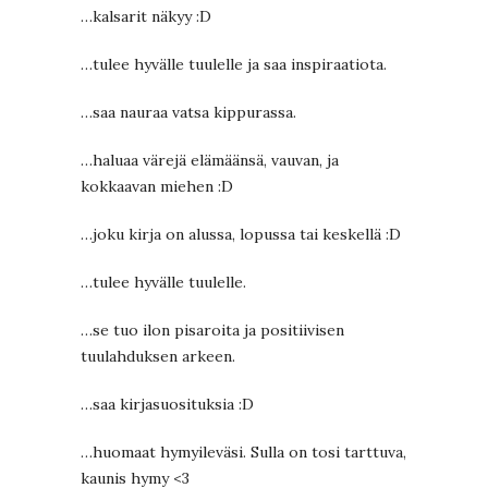
…kalsarit näkyy :D
…tulee hyvälle tuulelle ja saa inspiraatiota.
…saa nauraa vatsa kippurassa.
…haluaa värejä elämäänsä, vauvan, ja
kokkaavan miehen :D
…joku kirja on alussa, lopussa tai keskellä :D
…tulee hyvälle tuulelle.
…se tuo ilon pisaroita ja positiivisen
tuulahduksen arkeen.
…saa kirjasuosituksia :D
…huomaat hymyileväsi. Sulla on tosi tarttuva,
kaunis hymy <3