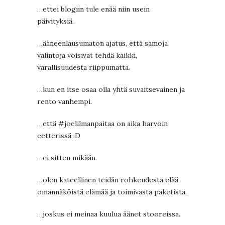
…ettei blogiin tule enää niin usein
päivityksiä.
…ääneenlausumaton ajatus, että samoja
valintoja voisivat tehdä kaikki,
varallisuudesta riippumatta.
…kun en itse osaa olla yhtä suvaitsevainen ja
rento vanhempi.
…että #joelilmanpaitaa on aika harvoin
eetterissä :D
…ei sitten mikään.
…olen kateellinen teidän rohkeudesta elää
omannäköistä elämää ja toimivasta paketista.
…joskus ei meinaa kuulua äänet stooreissa.