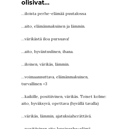
olisivat…
…iloista perhe-elämää puutalossa
…aito, elämänmakuinen ja lämmin.
…värikästä iloa pursuava!
…aito, hyväntuulinen, ihana.
…iloinen, värikäs, lämmin.
…voimaannuttava, elämänmakuinen,
turvallinen <3
…kaikille, positiivinen, värikäs. Toiset kolme:
aito, hyväksyvä, opettava (hyvällä tavalla)
…värikäs, lämmin, ajatuksiaherättävä.
…positiivinen aito lapsiperhe-elämä