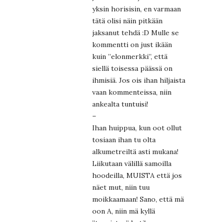
yksin horisisin, en varmaan
tätä olisi näin pitkään
jaksanut tehdä :D Mulle se
kommentti on just ikään
kuin ”elonmerkki”, että
siellä toisessa päässä on
ihmisiä. Jos ois ihan hiljaista
vaan kommenteissa, niin
ankealta tuntuisi!
–
Ihan huippua, kun oot ollut
tosiaan ihan tu olta
alkumetreiltä asti mukana!
Liikutaan välillä samoilla
hoodeilla, MUISTA että jos
näet mut, niin tuu
moikkaamaan! Sano, että mä
oon A, niin mä kyllä