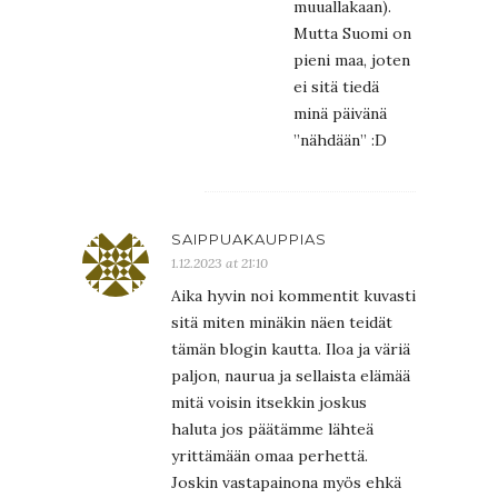
muuallakaan).
Mutta Suomi on
pieni maa, joten
ei sitä tiedä
minä päivänä
”nähdään” :D
SAIPPUAKAUPPIAS
1.12.2023 at 21:10
Aika hyvin noi kommentit kuvasti
sitä miten minäkin näen teidät
tämän blogin kautta. Iloa ja väriä
paljon, naurua ja sellaista elämää
mitä voisin itsekkin joskus
haluta jos päätämme lähteä
yrittämään omaa perhettä.
Joskin vastapainona myös ehkä