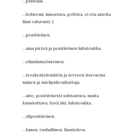
…puhelias.
…boheemi, innostuva, pohtiva, ei ota asioita
liian vakavasti :)
…positiivinen.
…aina pirteä ja positiivinen lukutoukka.
…elämänmyönteinen.
…teeskentelemätön ja terveen itsevarma
nainen ja mielipidevaikuttaja.
…aito, positiivisesti suhtautuva, muita
kunnioittava, hyvä äiti, lukutoukka.
…ylipositiivinen.
…hassu, rauhallinen, läsnäoleva.