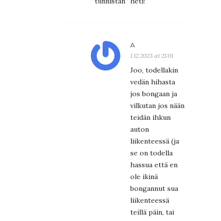
”tunnistan” heti!
A
1.12.2023 at 21:01
Joo, todellakin
vedän hihasta
jos bongaan ja
vilkutan jos nään
teidän ihkun
auton
liikenteessä (ja
se on todella
hassua että en
ole ikinä
bongannut sua
liikenteessä
teillä päin, tai