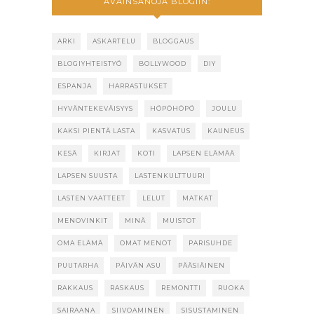
AVAINSANOJA BLOGIIN:
ARKI
ASKARTELU
BLOGGAUS
BLOGIYHTEISTYÖ
BOLLYWOOD
DIY
ESPANJA
HARRASTUKSET
HYVÄNTEKEVÄISYYS
HÖPÖHÖPÖ
JOULU
KAKSI PIENTÄ LASTA
KASVATUS
KAUNEUS
KESÄ
KIRJAT
KOTI
LAPSEN ELÄMÄÄ
LAPSEN SUUSTA
LASTENKULTTUURI
LASTEN VAATTEET
LELUT
MATKAT
MENOVINKIT
MINÄ
MUISTOT
OMA ELÄMÄ
OMAT MENOT
PARISUHDE
PUUTARHA
PÄIVÄN ASU
PÄÄSIÄINEN
RAKKAUS
RASKAUS
REMONTTI
RUOKA
SAIRAANA
SIIVOAMINEN
SISUSTAMINEN