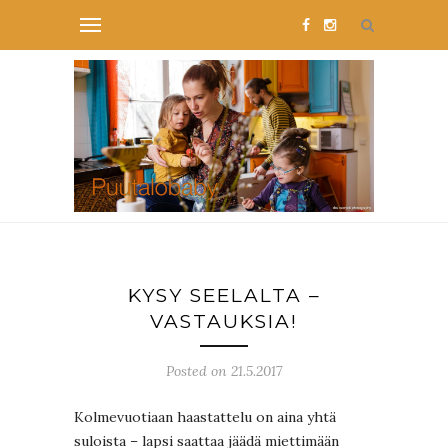
KYSY SEELALTA –
VASTAUKSIA!
Posted on 21.5.2017
Kolmevuotiaan haastattelu on aina yhtä
suloista – lapsi saattaa jäädä miettimään