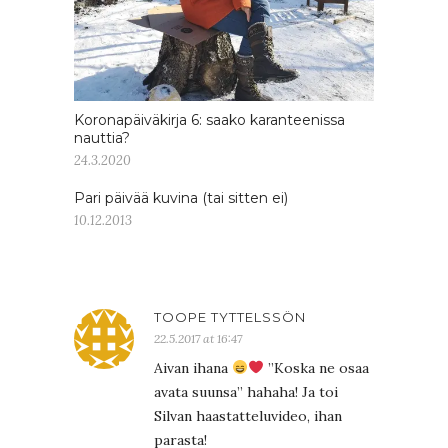
Koronapäiväkirja 6: saako karanteenissa
nauttia?
24.3.2020
Pari päivää kuvina (tai sitten ei)
10.12.2013
TOOPE TYTTELSSÖN
22.5.2017 at 16:47
Aivan ihana
”Koska ne osaa
avata suunsa” hahaha! Ja toi
Silvan haastatteluvideo, ihan
parasta!