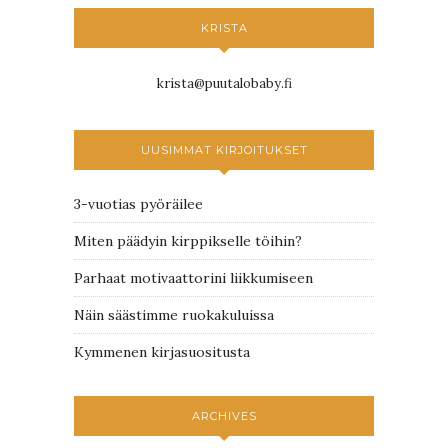
KRISTA
krista@puutalobaby.fi
UUSIMMAT KIRJOITUKSET
3-vuotias pyöräilee
Miten päädyin kirppikselle töihin?
Parhaat motivaattorini liikkumiseen
Näin säästimme ruokakuluissa
Kymmenen kirjasuositusta
ARCHIVES