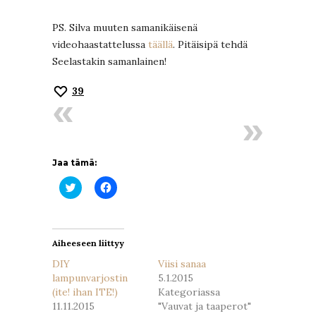
PS. Silva muuten samanikäisenä
videohaastattelussa
täällä
. Pitäisipä tehdä
Seelastakin samanlainen!
39
Jaa tämä:
Jaa
Jaa
Twitterissä(Avautuu
Facebookissa(Avautuu
uudessa
uudessa
ikkunassa)
ikkunassa)
Aiheeseen liittyy
DIY
Viisi sanaa
lampunvarjostin
5.1.2015
(ite! ihan ITE!)
Kategoriassa
11.11.2015
"Vauvat ja taaperot"