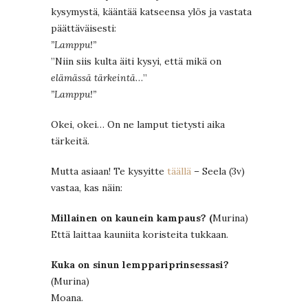
kysymystä, kääntää katseensa ylös ja vastata
päättäväisesti:
”Lamppu!”
”Niin siis kulta äiti kysyi, että mikä on
elämässä tärkeintä
…”
”Lamppu!”
Okei, okei… On ne lamput tietysti aika
tärkeitä.
Mutta asiaan! Te kysyitte
täällä
– Seela (3v)
vastaa, kas näin:
Millainen on kaunein kampaus? (
Murina)
Että laittaa kauniita koristeita tukkaan.
Kuka on sinun lemppariprinsessasi?
(Murina)
Moana.