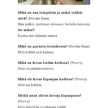
Mikä on sun lempilelu ja miksi tykkät
siitä?
(Devika Rani)
Nää pallot.
(sattuvat olemaan Seelalla käsissä)
No miksi?
Koska mä tykkään näistä.
Mikä on parasta isosiskossa?
(Devika Rani)
Että leikkii sen kanssa.
Mikä on kivaa teidän kodissa?
(Torey)
Että on juhlakoristeet.
Mikä oli kivaa Espanjan kodissa?
(Torey)
Että sai leikkiä.
Mitkä asiat olivat kivoja Espanjassa?
(Torey)
Että laitettiin rooliasuja päälle.