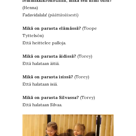
lemmikkikrokotiilin, mikä sen nimi olisi?
(Henna)
Fadavidalala!
(päättäväisesti)
Mikä on parasta elämässä?
(Toope
Tyttelsön)
Että heittelee palloja.
Mikä on parasta äidissä?
(Torey)
Että halataan äitiä.
Mikä on parasta isissä?
(Torey)
Että halataan isiä.
Mikä on parasta Silvassa?
(Torey)
Että halataan Silvaa.