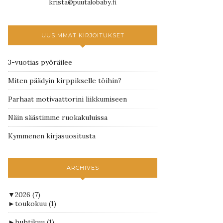
krista@puutalobaby.fi
UUSIMMAT KIRJOITUKSET
3-vuotias pyöräilee
Miten päädyin kirppikselle töihin?
Parhaat motivaattorini liikkumiseen
Näin säästimme ruokakuluissa
Kymmenen kirjasuositusta
ARCHIVES
▼
2026
(7)
►
toukokuu
(1)
►
huhtikuu
(1)