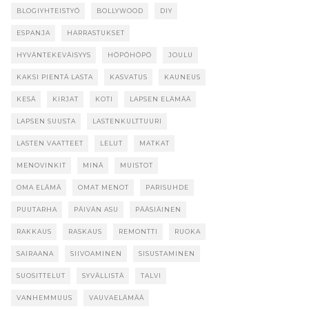
BLOGIYHTEISTYÖ
BOLLYWOOD
DIY
ESPANJA
HARRASTUKSET
HYVÄNTEKEVÄISYYS
HÖPÖHÖPÖ
JOULU
KAKSI PIENTÄ LASTA
KASVATUS
KAUNEUS
KESÄ
KIRJAT
KOTI
LAPSEN ELÄMÄÄ
LAPSEN SUUSTA
LASTENKULTTUURI
LASTEN VAATTEET
LELUT
MATKAT
MENOVINKIT
MINÄ
MUISTOT
OMA ELÄMÄ
OMAT MENOT
PARISUHDE
PUUTARHA
PÄIVÄN ASU
PÄÄSIÄINEN
RAKKAUS
RASKAUS
REMONTTI
RUOKA
SAIRAANA
SIIVOAMINEN
SISUSTAMINEN
SUOSITTELUT
SYVÄLLISTÄ
TALVI
VANHEMMUUS
VAUVAELÄMÄÄ