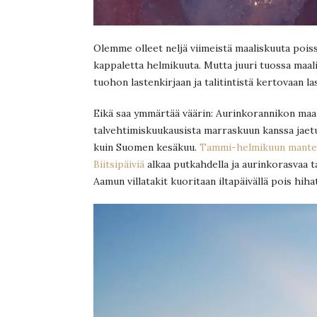
Olemme olleet neljä viimeistä maaliskuuta pois
kappaletta helmikuuta. Mutta juuri tuossa maalis
tuohon lastenkirjaan ja talitintistä kertovaan la
Eikä saa ymmärtää väärin: Aurinkorannikon maa
talvehtimiskuukausista marraskuun kanssa jaetul
kuin Suomen kesäkuu.
Tammi-helmikuun mantel
Biitsipäiviä
alkaa putkahdella ja aurinkorasvaa tar
Aamun villatakit kuoritaan iltapäivällä pois hih