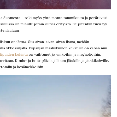
sa Suomesta – toki myös yhtä monta tammikuuta ja peräti viisi
kuussa on minulle jotain outoa erityistä. Se jotenkin tiivistyy
stenlauluun.
liskuu on
ihana
. Siis aivan-aivan-aivan ihana, meidän
la ykkössiljalla. Espanjan maaliskuinen kevät on on vähän niin
ipuiden kukinta
on vaihtunut jo unikoihin ja magnolioihin.
vitaan. Koulu- ja hoitopäivän jälkeen jätskille ja jätskikahville.
attomiin ja kesämekkoihin.