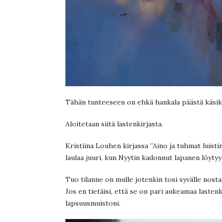
Tähän tunteeseen on ehkä hankala päästä käsiksi
Aloitetaan siitä lastenkirjasta.
Kristiina Louhen kirjassa ”Aino ja tuhmat luistime
laulaa juuri, kun Nyytin kadonnut lapanen löyty
Tuo tilanne on mulle jotenkin tosi syvälle nost
Jos en tietäisi, että se on pari aukeamaa lasten
lapsuusmuistoni.