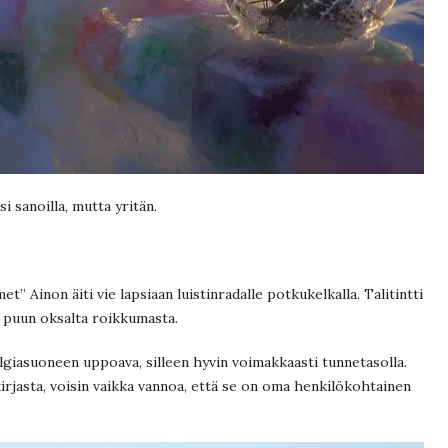
 sanoilla, mutta yritän.
t” Ainon äiti vie lapsiaan luistinradalle potkukelkalla. Talitintti
y puun oksalta roikkumasta.
algiasuoneen uppoava, silleen hyvin voimakkaasti tunnetasolla.
kirjasta, voisin vaikka vannoa, että se on oma henkilökohtainen