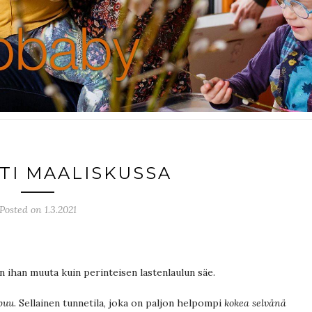
TTI MAALISKUSSA
Posted on 1.3.2021
n ihan muuta kuin perinteisen lastenlaulun säe.
puu
. Sellainen tunnetila, joka on paljon helpompi
kokea selvänä