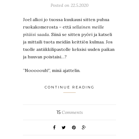
Posted on 22.5.2020
Joel alkoi jo tuossa kuukausi sitten puhua
ruokakomerosta – että
sellainen meille
pitäisi saada
. Siinä se sitten pyöri ja katseli
ja mittaili tuota meidän keittiön kulmaa. Jos
tuolle antiikkilipastolle keksisi uuden paikan
ja huuvan poistaisi…?
”Nooooouh!”, minä ajattelin.
CONTINUE READING
15
Comments