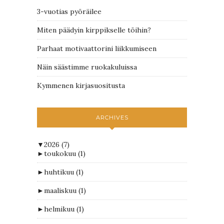
3-vuotias pyöräilee
Miten päädyin kirppikselle töihin?
Parhaat motivaattorini liikkumiseen
Näin säästimme ruokakuluissa
Kymmenen kirjasuositusta
ARCHIVES
▼
2026
(7)
►
toukokuu
(1)
►
huhtikuu
(1)
►
maaliskuu
(1)
►
helmikuu
(1)