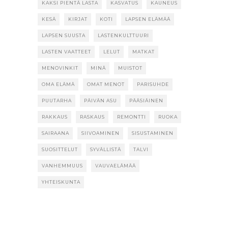
KAKSI PIENTÄ LASTA
KASVATUS
KAUNEUS
KESÄ
KIRJAT
KOTI
LAPSEN ELÄMÄÄ
LAPSEN SUUSTA
LASTENKULTTUURI
LASTEN VAATTEET
LELUT
MATKAT
MENOVINKIT
MINÄ
MUISTOT
OMA ELÄMÄ
OMAT MENOT
PARISUHDE
PUUTARHA
PÄIVÄN ASU
PÄÄSIÄINEN
RAKKAUS
RASKAUS
REMONTTI
RUOKA
SAIRAANA
SIIVOAMINEN
SISUSTAMINEN
SUOSITTELUT
SYVÄLLISTÄ
TALVI
VANHEMMUUS
VAUVAELÄMÄÄ
YHTEISKUNTA