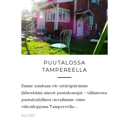
PUUTALOSSA
TAMPEREELLA
Emme suinkaan ole ystäväpiirimme
(läheskään) ainoat puutaloasujat – tällaisessa
puutaloidyllissä vierailimme viime
viikonloppuna Tampereella:…
8.6.2017