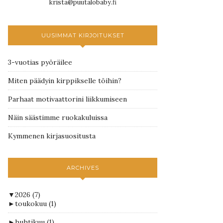
krista@puutalobaby.fi
UUSIMMAT KIRJOITUKSET
3-vuotias pyöräilee
Miten päädyin kirppikselle töihin?
Parhaat motivaattorini liikkumiseen
Näin säästimme ruokakuluissa
Kymmenen kirjasuositusta
ARCHIVES
▼
2026
(7)
►
toukokuu
(1)
►
huhtikuu
(1)