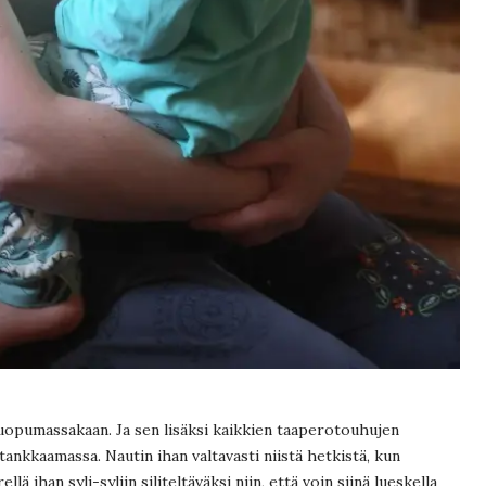
lä luopumassakaan. Ja sen lisäksi kaikkien taaperotouhujen
 tankkaamassa. Nautin ihan valtavasti niistä hetkistä, kun
lä ihan syli-syliin siliteltäväksi niin, että voin siinä lueskella