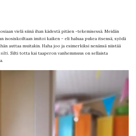
 tosiaan vielä siinä ihan kädestä pitäen -tekemisessä. Meidän
isosiskoiltaan imitoi kaiken – eli haluaa pukea itsensä, syödä
 vähän auttaa muitakin. Haha joo ja esimerkiksi nenänsä niistää
s
silti
. Silti totta kai taaperon vanhemmuus on sellaista
a.