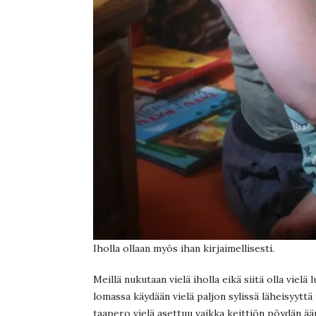
Iholla ollaan myös ihan kirjaimellisesti.
Meillä nukutaan vielä iholla eikä siitä olla vie
lomassa käydään vielä paljon sylissä läheisyyttä
taapero vielä asettuu vaikka keittiön pöydän äärel