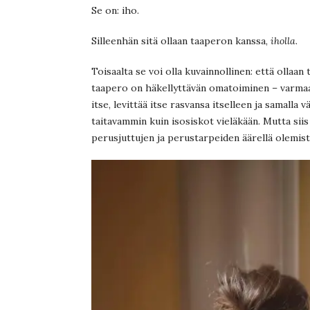
Se on: iho.
Silleenhän sitä ollaan taaperon kanssa,
iholla
.
Toisaalta se voi olla kuvainnollinen: että ollaan
taapero on häkellyttävän omatoiminen – varmaan 
itse, levittää itse rasvansa itselleen ja samalla
taitavammin kuin isosiskot vieläkään. Mutta sii
perusjuttujen ja perustarpeiden äärellä olemist