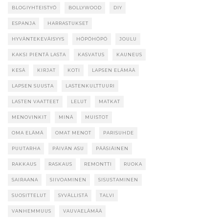
BLOGIYHTEISTYÖ
BOLLYWOOD
DIY
ESPANJA
HARRASTUKSET
HYVÄNTEKEVÄISYYS
HÖPÖHÖPÖ
JOULU
KAKSI PIENTÄ LASTA
KASVATUS
KAUNEUS
KESÄ
KIRJAT
KOTI
LAPSEN ELÄMÄÄ
LAPSEN SUUSTA
LASTENKULTTUURI
LASTEN VAATTEET
LELUT
MATKAT
MENOVINKIT
MINÄ
MUISTOT
OMA ELÄMÄ
OMAT MENOT
PARISUHDE
PUUTARHA
PÄIVÄN ASU
PÄÄSIÄINEN
RAKKAUS
RASKAUS
REMONTTI
RUOKA
SAIRAANA
SIIVOAMINEN
SISUSTAMINEN
SUOSITTELUT
SYVÄLLISTÄ
TALVI
VANHEMMUUS
VAUVAELÄMÄÄ